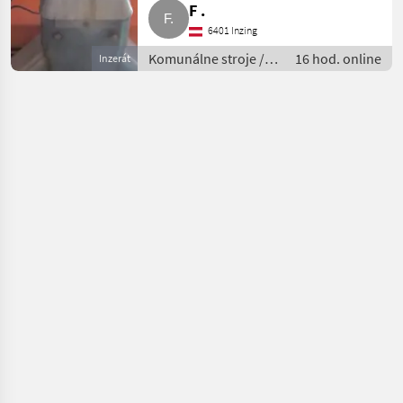
F .
6401 Inzing
Komunálne stroje /
16 hod. online
Inzerát
Striekacie stroje