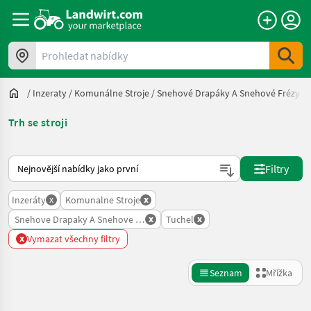
Prohledat nabídky
/
Inzeraty
/
Komunálne Stroje
/
Snehové Drapáky A Snehové Frézy
/
Trh se stroji
Takto se řadí nabídky na Landwirt.com
Filtry
x
x
Inzeráty
Komunalne Stroje
x
x
Snehove Drapaky A Snehove Frezy
Tuchel
x
Vymazat všechny filtry
Seznam
Mřížka