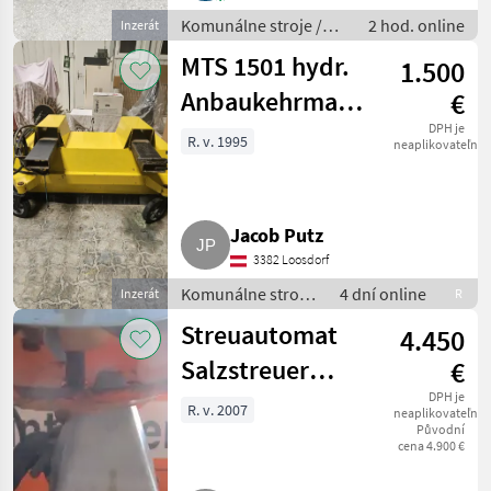
Komunálne stroje /
2 hod. online
Inzerát
Striekacie stroje
MTS 1501 hydr.
1.500
Anbaukehrmaschine
€
für Stapler,
DPH je
R. v. 1995
neaplikovateľné
Radlader
Jacob Putz
3382 Loosdorf
Komunálne stroje
4 dní online
Inzerát
R
/ Zametací stroj
Streuautomat
4.450
Salzstreuer
€
Gmeiner STA
DPH je
R. v. 2007
neaplikovateľné
Původní
2.000 TC
cena 4.900 €