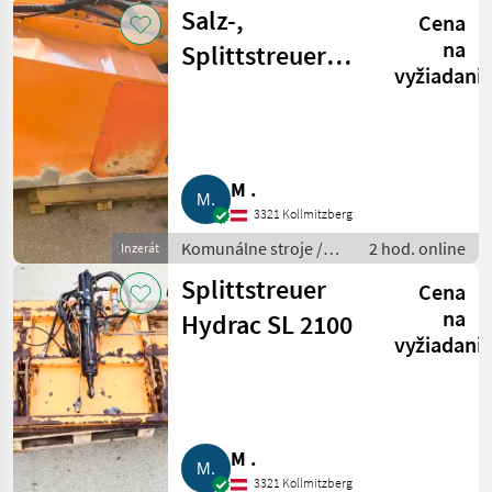
Spádová kosačka
Salz-,
Cena
na
Splittstreuer
vyžiadani
Hauer TS 215
M .
3321 Kollmitzberg
Komunálne stroje /
2 hod. online
Inzerát
Striekacie stroje
Splittstreuer
Cena
na
Hydrac SL 2100
vyžiadani
M .
3321 Kollmitzberg