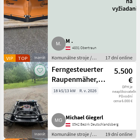
na
vyžiadani
M .
4831 Obertraun
Komunálne stroje /
17 dní online
VIP
TOP
Inzerát
Striekacie stroje
Ferngesteuerter
5.500
Raupenmäher,
€
Mähroboter,
DPH je
18 kS/13 kW
R. v. 2026
neaplikovateľné
Původní
Böschungsmäher
cena 6.000 €
Michael Giegerl
8542 Bezirk Deutschlandsberg
Komunálne stroje /
19 dní online
Inzerát