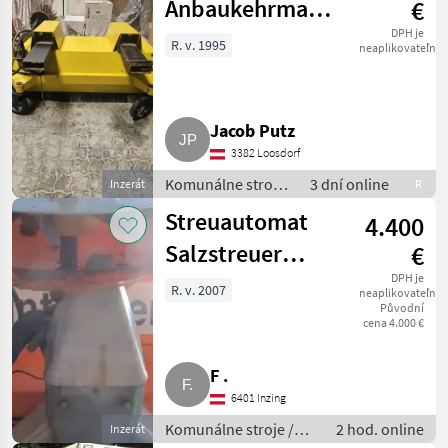
Anbaukehrmaschine
€
für Stapler,
DPH je
R. v. 1995
neaplikovateľné
Radlader
Jacob Putz
3382 Loosdorf
Komunálne stroje
3 dní online
Inzerát
R
/ Zametací stroj
Streuautomat
4.400
Salzstreuer
€
Gmeiner STA
DPH je
R. v. 2007
neaplikovateľné
Původní
2.000 TC
cena 4.000 €
F .
6401 Inzing
Komunálne stroje /
2 hod. online
Inzerát