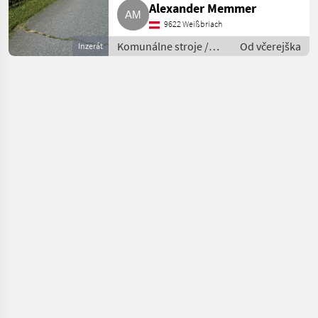
Alexander Memmer
9622 Weißbriach
Komunálne stroje /
Od včerejška
Inzerát
Spádová kosačka