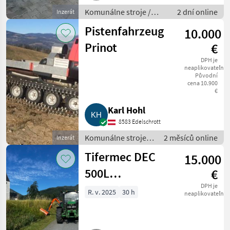
Komunálne stroje /
2 dní online
Inzerát
Spádová kosačka
Pistenfahrzeug
10.000
Prinot
€
DPH je
neaplikovateľné
Původní
cena 10.900
€
Karl Hohl
8583 Edelschrott
Komunálne stroje /
2 měsíců online
Inzerát
Snehové drapáky a
Tifermec DEC
15.000
snehové frézy
500L
€
Böschungsmäher,
DPH je
R. v. 2025
30 h
neaplikovateľné
Mulcher