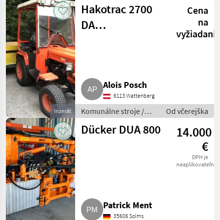
Striekacie stroje
Hakotrac 2700
Cena
na
DA
vyžiadani
Kommunaltraktor
Alois Posch
6113 Wattenberg
Komunálne stroje /
Od včerejška
Inzerát
Ostatné komunálne
Dücker DUA 800
14.000
náradia
€
DPH je
neaplikovateľné
Patrick Ment
35606 Solms