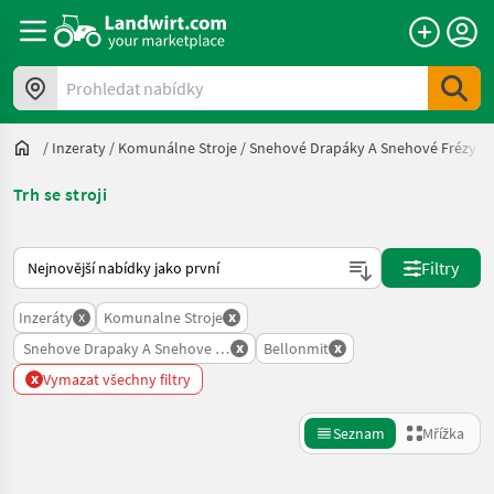
Prohledat nabídky
/
Inzeraty
/
Komunálne Stroje
/
Snehové Drapáky A Snehové Frézy
/
Trh se stroji
Takto se řadí nabídky na Landwirt.com
Filtry
x
x
Inzeráty
Komunalne Stroje
x
x
Snehove Drapaky A Snehove Frezy
Bellonmit
x
Vymazat všechny filtry
Seznam
Mřížka