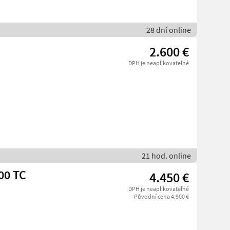
28 dní online
2.600 €
DPH je neaplikovateľné
21 hod. online
00 TC
4.450 €
DPH je neaplikovateľné
Původní cena 4.900 €