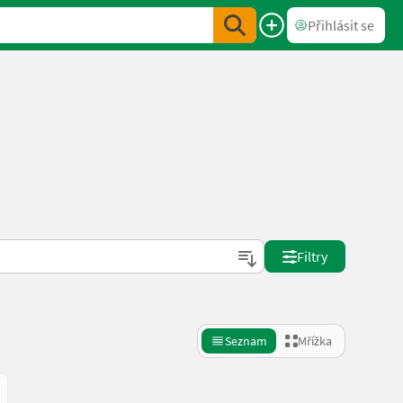
Přihlásit se
Filtry
Seznam
Mřížka