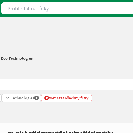
Prohledat nabídky
/
Eco Technologies
x
x
Eco Technologies
Vymazat všechny filtry
Pro vaše hledání momentálně nejsou žádné nabídky.