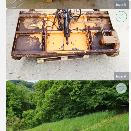
Inzerát
Inzerát