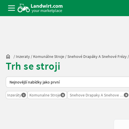
/
Inzeraty
/
Komunálne Stroje
/
Snehové Drapáky A Snehové Frézy
Trh se stroji
Takto se řadí nabídky na Landwirt.com
x
x
x
Inzeráty
Komunalne Stroje
Snehove Drapaky A Snehove Frezy