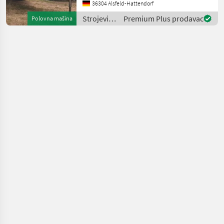
Rolltwin RT145 mit
36304 Alsfeld-Hattendorf
Vertikalstreuwerk.
Strojevi
Premium Plus prodavac
Polovna mašina
Funktionsfähig und sofort
za
einsatzberei
đubrenje,
gnojenje i
navodnjavanje
/ Rolland