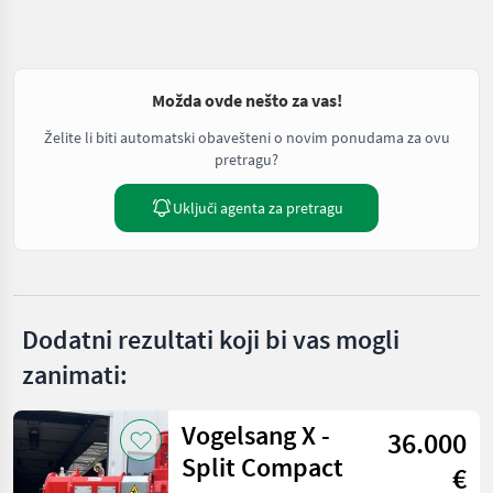
Možda ovde nešto za vas!
Želite li biti automatski obavešteni o novim ponudama za ovu
pretragu?
Uključi agenta za pretragu
Dodatni rezultati koji bi vas mogli
zanimati:
Vogelsang X -
36.000
Split Compact
€