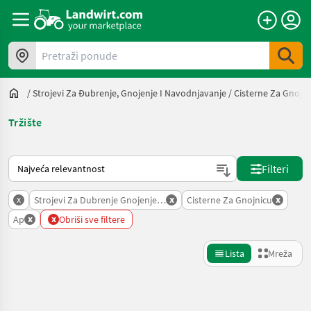
Pretraži ponude
/
Strojevi Za Đubrenje, Gnojenje I Navodnjavanje
/
Cisterne Za Gnojni
Tržište
Način na koji sortira Landwirt.com
Filteri
x
x
x
Strojevi Za Dubrenje Gnojenje I Navodnjavanje
Cisterne Za Gnojnicu
x
x
Ap
Obriši sve filtere
Lista
Mreža