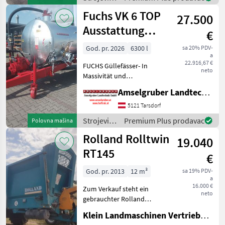
Materialen und Beste
za
Fuchs VK 6 TOP
Komponente
27.500
đubrenje,
gnojenje i
Ausstattung
€
navodnjavanje
LAGERND
/ Fuchs
God. pr. 2026
6300 l
sa 20% PDV-
a
22.916,67 €
FUCHS Güllefässer- In
neto
Massivität und
Langlebigkeit unschlagbar!
Amselgruber Landtechnik GmbH
(Stärkste Materialstärken +
Beste Materialen und Beste
5121 Tarsdorf
Komponenten der
Strojevi
Premium Plus prodavac
Polovna mašina
führenden TOP Hersteller!)
za
Rolland Rolltwin
Sei
19.040
đubrenje,
gnojenje i
RT145
€
navodnjavanje
/ Fuchs
God. pr. 2013
12 m³
sa 19% PDV-
a
16.000 €
Zum Verkauf steht ein
neto
gebrauchter Rolland
Dungstreuer in
Klein Landmaschinen Vertriebs GmbH
Tiefladerbauweise, Modell