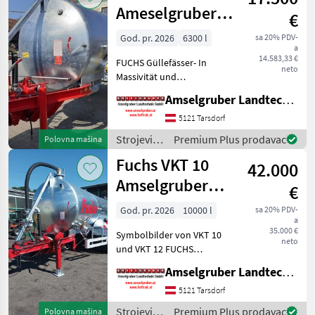
gnojenje i
Ameselgruber
€
navodnjavanje
Edition
/ Fuchs
God. pr. 2026
6300 l
sa 20% PDV-
a
14.583,33 €
FUCHS Güllefässer- In
neto
Massivität und
Langlebigkeit unschlagbar!
Amselgruber Landtechnik GmbH
(Stärkste Materialstärken +
Beste Materialen und Beste
5121 Tarsdorf
Komponenten der
Strojevi
Premium Plus prodavac
Polovna mašina
führenden TOP Hersteller!)
za
Fuchs VKT 10
Sei
42.000
đubrenje,
gnojenje i
Amselgruber
€
navodnjavanje
EDITION
/ Fuchs
God. pr. 2026
10000 l
sa 20% PDV-
a
35.000 €
Symbolbilder von VKT 10
neto
und VKT 12 FUCHS
Güllefässer- In Massivität
Amselgruber Landtechnik GmbH
und Langlebigkeit
unschlagbar! (Stärkste
5121 Tarsdorf
Materialstärken + Beste
Strojevi
Premium Plus prodavac
Polovna mašina