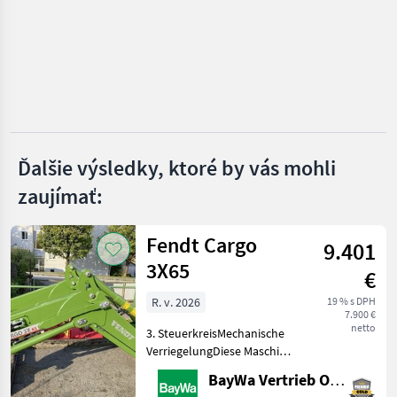
Hydrac
Hauer
Samasz
Wintec
Ďalšie výsledky, ktoré by vás mohli
zaujímať:
Schmidt
Zobraziť
Fendt Cargo
všetkých
9.401
40
3X65
€
MARKETPLACE
R. v. 2026
19 % s DPH
7.900 €
Ponuky
Drobné
netto
3. SteuerkreisMechanische
Marketplace
predajcov
inzeráty
VerriegelungDiese Maschine
steht an unserem BayWa
BayWa Vertrieb Obertraubling
Standort in DE - 94107