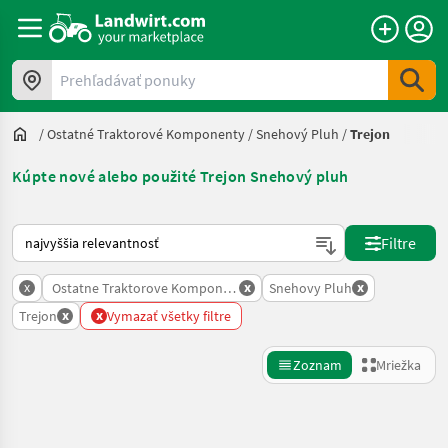
Prehľadávať ponuky
/
Ostatné Traktorové Komponenty
/
Snehový Pluh
/
Trejon
Kúpte nové alebo použité Trejon Snehový pluh
Takto sa vykonáva triedenie na Landwirt.com
Filtre
x
x
x
Ostatne Traktorove Komponenty
Snehovy Pluh
x
x
Trejon
Vymazať všetky filtre
Zoznam
Mriežka