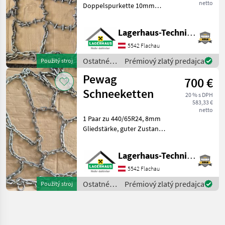
netto
Doppelspurkette 10mm
Gliedstärke zu 540/65R34
mit
Lagerhaus-Technik Flachau
Zusatzverschleißgliedern,
guter Zustand. Wir bitten
5542 Flachau
telefonisch oder per Mail
Ostatné
Prémiový zlatý predajca
Použitý stroj
Ihren Besuch bekanntz
traktorové
Pewag
700 €
komponenty
/ Pewag
Schneeketten
20 % s DPH
583,33 €
netto
1 Paar zu 440/65R24, 8mm
Gliedstärke, guter Zustand.
Wir bitten telefonisch oder
per Mail Ihren Besuch
Lagerhaus-Technik Flachau
bekanntzugeben, um
ausreichend Zeit für die
5542 Flachau
Beratung und ev
Ostatné
Prémiový zlatý predajca
Použitý stroj
traktorové
komponenty
/ Pewag