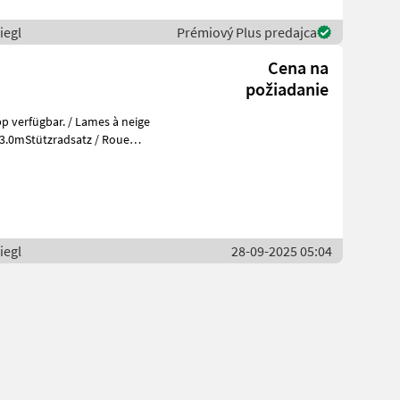
iegl
Prémiový Plus predajca
Cena na
požiadanie
p verfügbar. / Lames à neige
 3.0mStützradsatz / Roue
iegl
28-09-2025 05:04