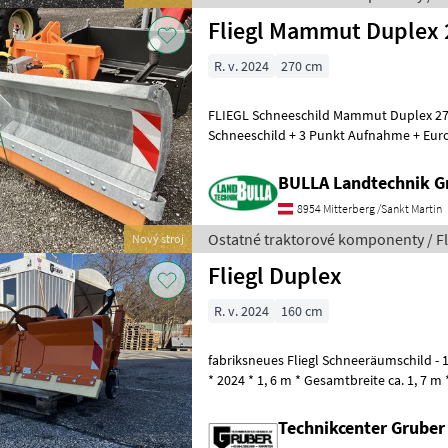
Fliegl Mammut Duplex 
R. v. 2024
270 cm
FLIEGL Schneeschild Mammut Duplex 270
Schneeschild + 3 Punkt Aufnahme + Euro
Überlastsicherung + Kunststoffleiste +
BULLA Landtechnik 
8954 Mitterberg /Sankt Martin
Ostatné traktorové komponenty / Fl
Nový stroj
Fliegl Duplex
R. v. 2024
160 cm
fabriksneues Fliegl Schneeräumschild - 1
* 2024 * 1, 6 m * Gesamtbreite ca. 1, 7 m
Polyurethan-Schürfleisten
Technikcenter Grube