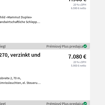
20 % s DPH
6.590 € netto
child »Mammut Duplex«
landwirtschaftliche Schlepper
iegl
Prémiový Plus predajca
70, verzinkt und
7.080 €
20 % s DPH
5.900 € netto
ung der
iegl
Prémiový Plus predajca