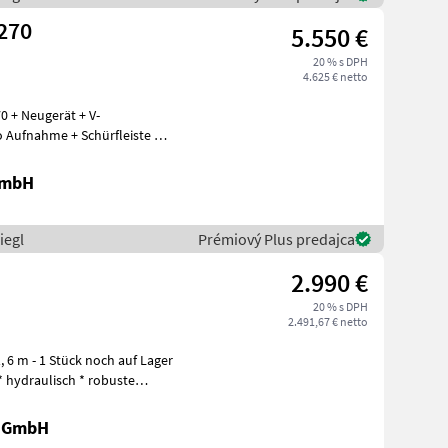
270
5.550 €
20 % s DPH
4.625 € netto
 + Neugerät + V-
 Aufnahme + Schürfleiste mit
GmbH
iegl
Prémiový Plus predajca
2.990 €
20 % s DPH
2.491,67 € netto
, 6 m - 1 Stück noch auf Lager
 * hydraulisch * robuste
r GmbH