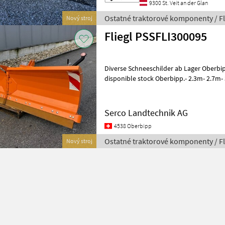
9300 St. Veit an der Glan
Ostatné traktorové komponenty / Fl
Nový stroj
Fliegl PSSFLI300095
Diverse Schneeschilder ab Lager Oberbip
disponible stock Oberbipp.- 2.3m- 2.7m-
proteusesAufnahme Dreipunkt / Att
Serco Landtechnik AG
4538 Oberbipp
Ostatné traktorové komponenty / Fl
Nový stroj