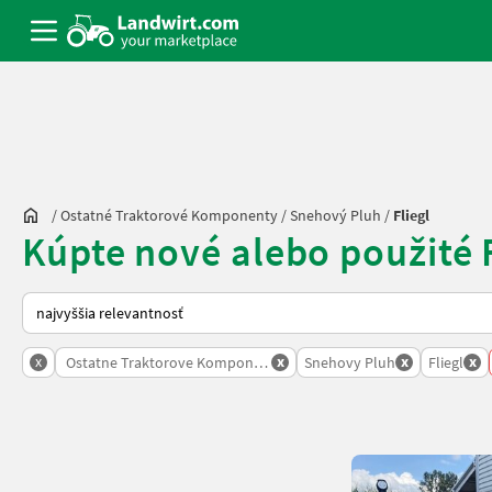
/
Ostatné Traktorové Komponenty
/
Snehový Pluh
/
Fliegl
Kúpte nové alebo použité 
Takto sa vykonáva triedenie na Landwirt.com
x
x
x
x
Ostatne Traktorove Komponenty
Snehovy Pluh
Fliegl