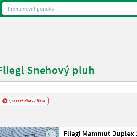
Prehľadávať ponuky
Fliegl Snehový pluh
x
Vymazať všetky filtre
Fliegl Mammut Duplex 