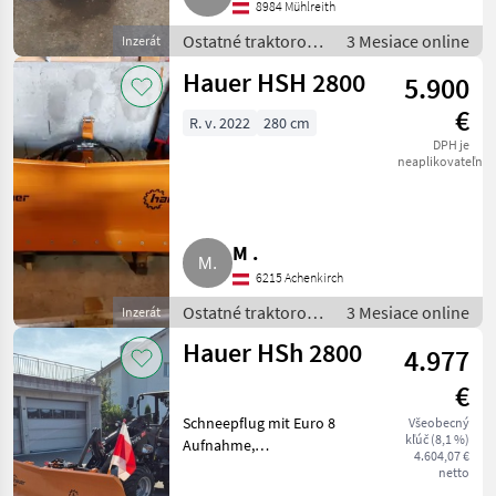
8984 Mühlreith
Ostatné traktorové
3 Mesiace online
Inzerát
komponenty /
Hauer HSH 2800
5.900
Snehový pluh
€
R. v. 2022
280 cm
DPH je
neaplikovateľné
M .
6215 Achenkirch
Ostatné traktorové
3 Mesiace online
Inzerát
komponenty /
Hauer HSh 2800
4.977
Snehový pluh
€
Schneepflug mit Euro 8
Všeobecný
kľúč (8,1 %)
Aufnahme,
4.604,07 €
Seriennummer:15502439/2.0
netto
Ostatné traktorové