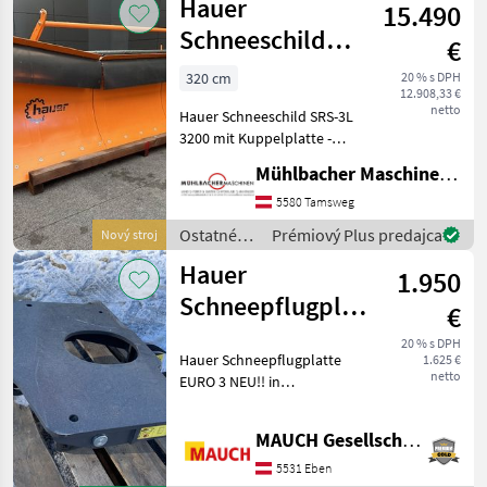
Hauer
15.490
komponenty
/ Hauer
Schneeschild
€
SRS-3L 3200 mit
320 cm
20 % s DPH
12.908,33 €
Kuppelplatte
netto
Hauer Schneeschild SRS-3L
3200 mit Kuppelplatte -
Pflugschar dreiteilig, seitlich
Mühlbacher Maschinen GmbH
erhöht - hydraulische
Seitenverstellung -
5580 Tamsweg
abgesichert durch ein
Ostatné
Prémiový Plus predajca
Nový stroj
Druckbegrenzung
traktorové
Hauer
1.950
komponenty
/ Hauer
Schneepflugplatte
€
EURO 3
20 % s DPH
Hauer Schneepflugplatte
1.625 €
netto
EURO 3 NEU!! in
Fronthubwerk zu Valtra G-
Serie; Die Platte ist lagernd
MAUCH Gesellschaft m.b.H. & Co.KG, Eben
in Eben im Pongau. Ich
freue mich, Ihnen in Eben,
5531 Eben