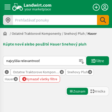
Prehľadávať ponuky
/
Ostatné Traktorové Komponenty
/
Snehový Pluh
/
Hauer
Kúpte nové alebo použité Hauer Snehový pluh
Takto sa vykonáva triedenie na Landwirt.com
Filtre
x
x
x
Ostatne Traktorove Komponenty
Snehovy Pluh
x
x
Hauer
Vymazať všetky filtre
Zoznam
Mriežka