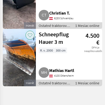
Christian T.
6283 Schwendau
Ostatné traktorové
1 Mesiac online
Inzerát
komponenty /
Schneepflug
4.500
Snehový pluh
Hauer 3 m
€
DPH je
R. v. 2000
300 cm
neaplikovateľné
Mathias Hartl
4100 Ottensheim
Ostatné traktorové
1 Mesiac online
Inzerát
komponenty /
Snehový pluh