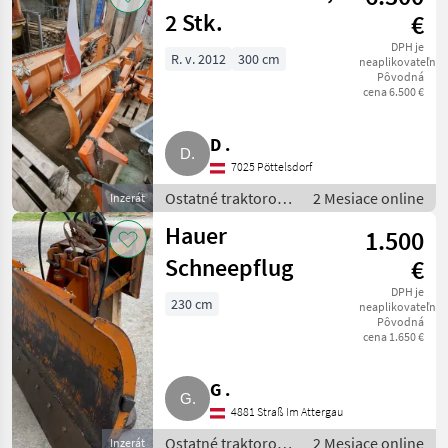
2 Stk.
€
DPH je
R. v. 2012
300 cm
neaplikovateľné
Pôvodná
cena 6.500 €
D .
7025 Pöttelsdorf
Ostatné traktorové
2 Mesiace online
Inzerát
komponenty /
Hauer
1.500
Snehový pluh
Schneepflug
€
DPH je
230 cm
neaplikovateľné
Pôvodná
cena 1.650 €
G .
4881 Straß Im Attergau
Ostatné traktorové
2 Mesiace online
Inzerát