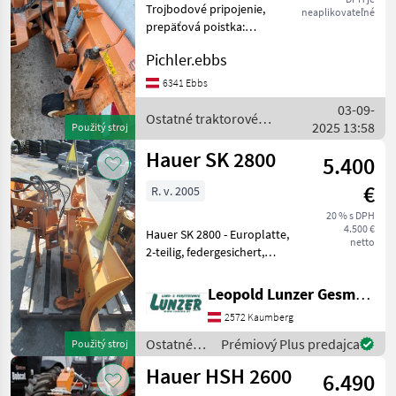
Trojbodové pripojenie,
neaplikovateľné
prepäťová poistka:
Pružinová ochrana krytu,
Pichler.ebbs
rezné hrany: Rezné hrany z
ocele, úprava: hydraulický, :
6341 Ebbs
Trojbodové pripojenie
03-09-
Ostatné traktorové ko
Ostatné traktorové
2025 13:58
Použitý stroj
komponenty / Hauer
Hauer SK 2800
5.400
€
R. v. 2005
20 % s DPH
4.500 €
Hauer SK 2800 - Europlatte,
netto
2-teilig, federgesichert,
Synchrokuppler. Super
Zustand. Ostatné
Leopold Lunzer GesmbH
traktorové komponenty
2572 Kaumberg
Snehový pluh
Ostatné
Prémiový Plus predajca
Použitý stroj
traktorové
Hauer HSH 2600
6.490
komponenty