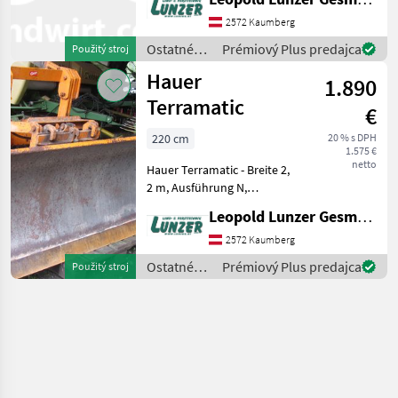
Durchfahrtsbreite bei max.
Schrägstellung 2580 mm,
2572 Kaumberg
min. Durchfahrtsbreite
Ostatné
Prémiový Plus predajca
Použitý stroj
ohne Schrägstell
traktorové
Hauer
1.890
komponenty
/ Hauer
Terramatic
€
220 cm
20 % s DPH
1.575 €
netto
Hauer Terramatic - Breite 2,
2 m, Ausführung N,
einfachwirkende
Leopold Lunzer GesmbH
Aushebung, Konsolebreite
N, mechanische
2572 Kaumberg
Verstellung, mit
Ostatné
Prémiový Plus predajca
Použitý stroj
Federklappung mit Schild.
traktorové
prepäťová poistk
komponenty
/ Hauer