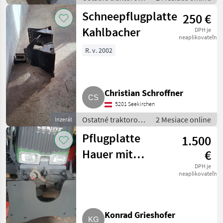
komponenty /
Schneepflugplatte
250 €
Snehový pluh
Kahlbacher
DPH je
neaplikovateľné
R. v. 2002
Christian Schroffner
5201 Seekirchen
Ostatné traktorové
2 Mesiace online
Inzerát
komponenty /
Pflugplatte
1.500
Snehový pluh
Hauer mit
€
Unterzug
DPH je
neaplikovateľné
Konrad Grieshofer