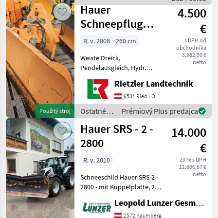
komponenty / Hauer
Hauer
4.500
Schneepflug
€
Hs2600
R. v. 2008
260 cm
s DPH od
obchodníka
3.982,30 €
Weiste Dreick,
netto
Pendelausgleich, Hydr.
Seitenverstellung,
Rietzler Landtechnik
Räumbreite: 2250mm,
geschraubte Schürfleite
6531 Ried I.O.
rezné hrany: Rezné hrany z
Ostatné
Prémiový Plus predajca
Použitý stroj
ocele, úprava: hydraulický
traktorové
Hauer SRS - 2 -
Ostatné tra
14.000
komponenty
/ Hauer
2800
€
R. v. 2010
20 % s DPH
11.666,67 €
netto
Schneeschild Hauer SRS-2 -
2800 - mit Kuppelplatte, 2-
teilig, Beleuchtung,
Leopold Lunzer GesmbH
Schneeblende, hyd.
horizontal
2572 Kaumberg