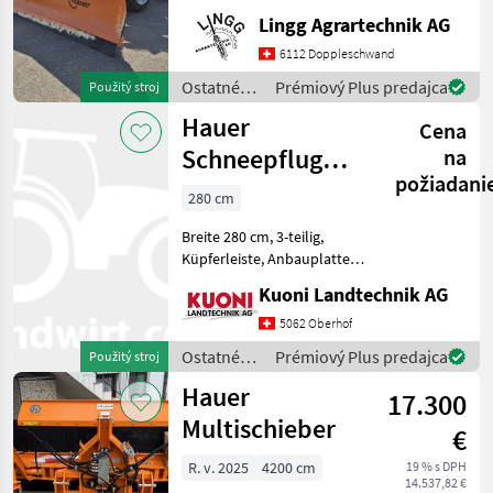
komponenty Snehový pluh
Lingg Agrartechnik AG
6112 Doppleschwand
Ostatné
Prémiový Plus predajca
Použitý stroj
traktorové
Hauer
Cena
komponenty
/ Hauer
Schneepflug
na
požiadani
SRS-3L 280
280 cm
Breite 280 cm, 3-teilig,
Küpferleiste, Anbauplatte
VSS-A Ostatné traktorové
Kuoni Landtechnik AG
komponenty Snehový pluh
5062 Oberhof
Ostatné
Prémiový Plus predajca
Použitý stroj
traktorové
Hauer
17.300
komponenty
/ Hauer
Multischieber
€
R. v. 2025
4200 cm
19 % s DPH
14.537,82 €