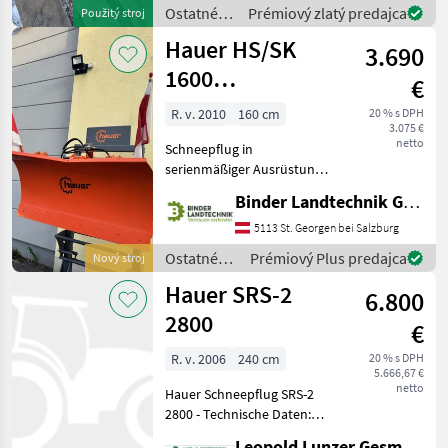
im Zentrum fü
Ostatné
Prémiový zlatý predajca
Použitý stroj
traktorové
Hauer HS/SK
3.690
komponenty
/ Hauer
1600
€
Schneepflug
R. v. 2010
160 cm
20 % s DPH
3.075 €
netto
Schneepflug in
serienmäßiger Ausrüstung
hydraulisch Schleifsohle
Binder Landtechnik GmbH & CoKG
montiert Schürfleiste
150x15 Dreieck mit
5113 St. Georgen bei Salzburg
Pendelausgleich hydr.
Ostatné
Prémiový Plus predajca
Nový stroj
Seitenverstellung
traktorové
Hauer SRS-2
Schlauchpake
6.800
komponenty
/ Hauer
2800
€
R. v. 2006
240 cm
20 % s DPH
5.666,67 €
netto
Hauer Schneepflug SRS-2
2800 - Technische Daten:
Räumbreite 2405 mm, min.
Leopold Lunzer GesmbH