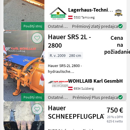
Schneestaubschutz Gummi
* hydr. Verstellung Das
Lagerhaus-Technik Tamsweg
Hydrac
Verkaufsteam der
5580 Tamsweg
Lagerhaus Technik freut
Samasz
sich auf Ihre Anfrag
Ostatné
Prémiový zlatý predajca
Použitý stroj
traktorové
Hauer SRS 2L -
Wintec
Cena
komponenty
/ Hauer
2800
na
Schmidt
požiadani
R. v. 2009
280 cm
Kahlbacher
Hauer SRS-2L 2800 -
hydraulische
Zobraziť
Seitenverstellung - Baujahr
všetkých
WOHLLAIB Karl GesmbH
2009 - 280cm - 3-Punkt
40
Anbau - Staubschutz
6934 Sulzberg
Trojbodové pripojenie,
MODEL
Ostatné
Prémiový Plus predajca
Použitý stroj
úprava: hydraulický,
traktorové
Hauer
osvetľo
750 €
komponenty
/ Hauer
SCHNEEPFLUGPLATTE
20 % s DPH
HSH
625 € netto
2600