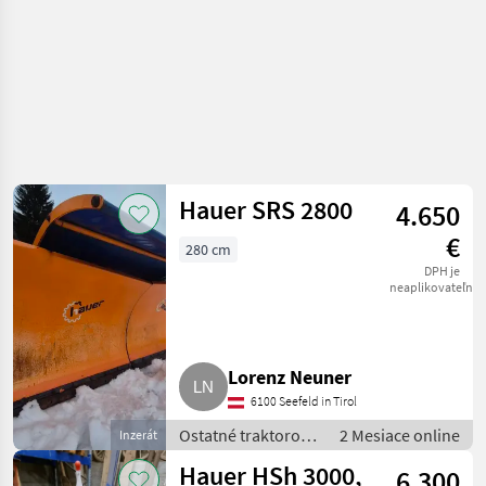
Hauer SRS 2800
4.650
€
280 cm
DPH je
neaplikovateľné
Lorenz Neuner
6100 Seefeld in Tirol
Ostatné traktorové
2 Mesiace online
Inzerát
komponenty /
Hauer HSh 3000,
6.300
Snehový pluh