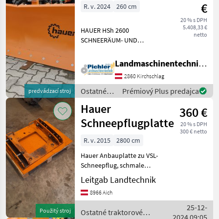
/ Hauer
€
R. v. 2024
260 cm
20 % s DPH
5.408,33 €
HAUER HSh 2600
netto
SCHNEERÄUM- UND
PLANIERSCHILD - Breite:
260cm - Baujahr: 12/2024 -
Landmaschinentechnik Pichler GmbH
Räumbreite bei max.
2860 Kirchschlag
Schrägstellung: 225cm -
Schwenkwinkel: +/- 29Grad
Ostatné
Prémiový Plus predajca
predvádzací stroj
- Schi
traktorové
Hauer
360 €
komponenty
/ Hauer
Schneepflugplatte
20 % s DPH
300 € netto
R. v. 2015
2800 cm
Hauer Anbauplatte zu VSL-
Schneepflug, schmale
Aufnahme inkl.Bolzen.
Leitgab Landtechnik
pripevnenie tabuľky, :
8966 Aich
pripevnenie tabuľky
Ostatné traktorové
25-12-
Použitý stroj
Ostatné traktorové
komponenty Snehový pluh
2024 09:05