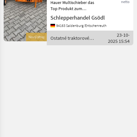
netto
Hauer Multischieber das
Top Produkt zum
Scheeschieben,
Schlepperhandel Gsödl
Maisschieben usw.
94163 Saldenburg/Entschenreuth
SERIENAUSSTATTUNG • 3-
Punkt-Aufnahme KAT. 2 •
23-10-
Nový stroj
Ostatné traktorové
einteiliges Gummischild mit
2025 15:54
komponenty / Hauer
Gewebeeinlage (