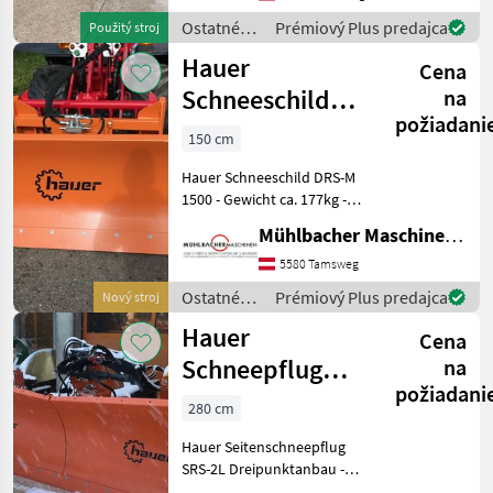
Schwenkeinrichtung,
Ostatné
Prémiový Plus predajca
Použitý stroj
Synchrokuppler. Ostatné
traktorové
Hauer
traktorové komp
Cena
komponenty
/ Hauer
Schneeschild
na
požiadani
DRS-M 1500
150 cm
Euroaufnahme
Hauer Schneeschild DRS-M
1500 - Gewicht ca. 177kg -
Räumbreite bei max.
Mühlbacher Maschinen GmbH
Schrägstellung 1315mm -
min. Durchfahrtsbreite bei
5580 Tamsweg
max. Schrägstellung
Ostatné
Prémiový Plus predajca
Nový stroj
1405mm - min. D
traktorové
Hauer
Cena
komponenty
/ Hauer
Schneepflug
na
požiadani
SRS-2L 2800mm
280 cm
Dreipunktanbau
Hauer Seitenschneepflug
SRS-2L Dreipunktanbau -
Räumbreite bei max.