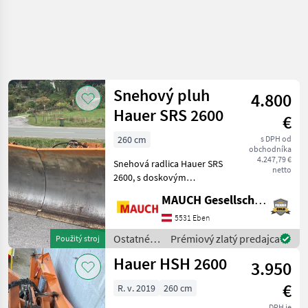
Snehový pluh
4.800
Hauer SRS 2600
€
260 cm
s DPH od
obchodníka
4.247,79 €
Snehová radlica Hauer SRS
netto
2600, s doskovým
uchytením, hydraulická, s
MAUCH Gesellschaft m.b.H. & Co.KG, Eben
kolieskami, oceľová
škrabka; Stroj je na sklade v
5531 Eben
Eben im Pongau. Teším sa,
Ostatné
Prémiový zlatý predajca
Použitý stroj
že vám v Eben,
traktorové
Hauer HSH 2600
3.950
komponenty
/ Hauer
€
R. v. 2019
260 cm
DPH je