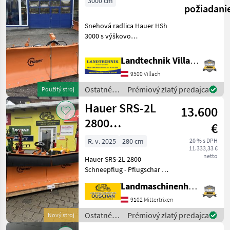
3000 cm
požiadani
Snehová radlica Hauer HSh
3000 s výškovo
nastaviteľnými kolieskami,
trojbodové upevnenie,
Landtechnik Villach GmbH
max. šírka – 3040 mm, min.
9500 Villach
šírka odhŕňania – 2710 mm,
hmotnosť: 431 kg, hyd
Ostatné
Prémiový zlatý predajca
Použitý stroj
traktorové
Hauer SRS-2L
13.600
komponenty
/ Hauer
2800
€
Schneepflug
R. v. 2025
280 cm
20 % s DPH
11.333,33 €
netto
Hauer SRS-2L 2800
Schneepflug - Pflugschar 2
Teilig seitlich erhöht -
Landmaschinenhandel Ouschan Anton
Arbeitsbreite 2800mm -
SRS-Pflugscharsicherung -
9102 Mittertrixen
Pendelausgleich -
Ostatné
Prémiový zlatý predajca
Nový stroj
Dreipunktanbau Kat II
traktorové