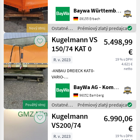
steht Ihnen Herr Straub
Baywa Württemberg
Hydrac
unter Tel.: 07305-17352 für
Ihre Anfrage zur
89155 Erbach
Verfügung!Kugelmann
Hauer
Ostatné
Prémiový zlatý predajca
Nový stroj
Schne
traktorové
Kugelmann VS
Samasz
5.498,99
komponenty
/
150/74 KAT 0
€
Kugelmann
Wintec
R. v. 2023
19 % s DPH
4.621 €
Schmidt
netto
-ANBAU DREIECK KAT0-
VARIO-
Zobraziť
SCHNEERÄUMSCHILD, VS15-
všetkých
BayWa AG - Kommunal-Vertriebszentrum Franken
VULCOLAN-
40
SCHÜRFLEISTEN-SATZ-
96052 Bamberg
SCHILDBREITE 1, 50M
MARKETPLACE
Ostatné
Prémiový zlatý predajca
Použitý stroj
Ostatné traktorové
traktorové
Kugelmann
komponenty Snehový pluh
Ponuky
Drobné
6.990,06
komponenty
Marketplace
predajcov
inzeráty
/
VS200/74
€
Kugelmann
R. v. 2023
19 % s DPH