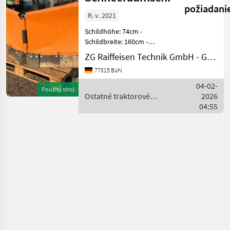
Kugelmann
požiadani
R. v. 2021
Schildhöhe: 74cm -
Schildbreite: 160cm -
*Kombinations-
ZG Raiffeisen Technik GmbH - Gebrauchtmaschinenzentrum
Schürfleisten - Komb-
77815 Bühl
Leisten-aus
StahlundGummi -
04-02-
Použitý stroj
Beleuchtungsanlage -
Ostatné traktorové
2026
Anbaubock KAT1 - Ostatné
komponenty / Kugelmann
04:55
traktorové kom