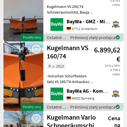
5.874 €
netto
Kugelmann VS 200/74
Schneeräumschild, Baujahr
2023, Vulcollan
BayWa - GMZ - Mindelheim
Schürfleisten Satz,
Anbaubock KAT1, Vario S,
87711 Mindelheim
Beleuchtungsanlage, Preis
Ostatné
Prémiový zlatý predajca
Použitý stroj
6.990, - Euro inkl. 19% MWSt
traktorové
Kugelmann VS
Ostatné t
6.899,62
komponenty
/
160/74
€
Kugelmann
R. v. 2022
19 % s DPH
5.798 €
netto
-Vulcollan Schürfleisten
Satz VS 160/74-Anbaubock
KAT 1, Vario S!
BayWa AG - Kommunal-Vertriebszentrum Franken
Lagermaschine ! Ostatné
traktorové komponenty
96052 Bamberg
Snehový pluh
Ostatné
Prémiový zlatý predajca
Použitý stroj
traktorové
Kugelmann Vario
Cena
komponenty
/
Schneeräumschi
na