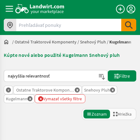
Prehľadávať ponuky
/
Ostatné Traktorové Komponenty
/
Snehový Pluh
/
Kugelmann
Kúpte nové alebo použité Kugelmann Snehový pluh
Takto sa vykonáva triedenie na Landwirt.com
Filtre
x
x
x
Ostatne Traktorove Komponenty
Snehovy Pluh
x
x
Kugelmann
Vymazať všetky filtre
Zoznam
Mriežka