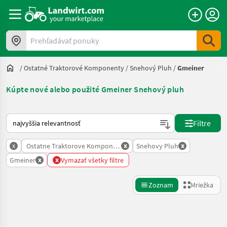
Prehľadávať ponuky
/
Ostatné Traktorové Komponenty
/
Snehový Pluh
/
Gmeiner
Kúpte nové alebo použité Gmeiner Snehový pluh
Takto sa vykonáva triedenie na Landwirt.com
Filtre
x
x
x
Ostatne Traktorove Komponenty
Snehovy Pluh
x
x
Gmeiner
Vymazať všetky filtre
Zoznam
Mriežka