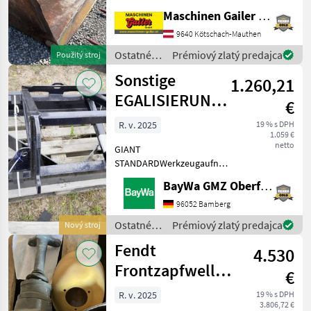
220 cm * Výška cca 75 cm *
Maschinen Gailer GmbH
Hĺbka cca 95 cm Príďte sa u
nás presvedčiť o našej
9640 Kötschach-Mauthen
širokej ponuke. Na sklade
Ostatné
Prémiový zlatý predajca
Použitý stroj
má
traktorové
Sonstige
1.260,21
komponenty
/ Hauer
EGALISIERUNGSRAHMEN
€
1750 MM
R. v. 2025
19 % s DPH
1.059 €
netto
GIANT
STANDARDWerkzeugaufnahmeMaschine
steht am Standort Döbeln.
BayWa GMZ Oberfranken
Ostatné traktorové
komponenty Ostatné
96052 Bamberg
silovo strojové
Ostatné
Prémiový zlatý predajca
Nový stroj
komponenty
traktorové
Fendt
4.530
komponenty
/ Sonstige
Frontzapfwelle
€
1000U/min
R. v. 2025
19 % s DPH
3.806,72 €
passend 500er