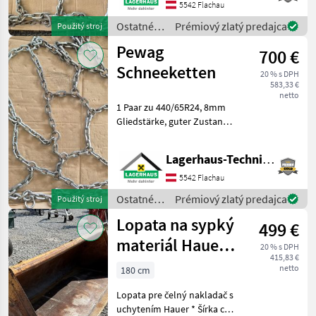
guter Zustand. Wir bitten
5542 Flachau
telefonisch oder per Mail
Ostatné
Prémiový zlatý predajca
Použitý stroj
Ihren Besuch bekanntz
traktorové
Pewag
700 €
komponenty
/ Pewag
Schneeketten
20 % s DPH
583,33 €
netto
1 Paar zu 440/65R24, 8mm
Gliedstärke, guter Zustand.
Wir bitten telefonisch oder
per Mail Ihren Besuch
Lagerhaus-Technik Flachau
bekanntzugeben, um
ausreichend Zeit für die
5542 Flachau
Beratung und ev
Ostatné
Prémiový zlatý predajca
Použitý stroj
traktorové
Lopata na sypký
499 €
komponenty
/ Pewag
materiál Hauer
20 % s DPH
415,83 €
220 cm
netto
180 cm
Lopata pre čelný nakladač s
uchytením Hauer * Šírka cca