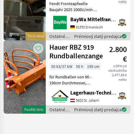
netto
Fendt Frontzapfwelle
Vario
Baujahr 2025 1000U/min
Wurde aus neuem
BayWa Mittelfranken
Schlepper ausgebaut .
Ostatné traktorové
91550 Dinkelsbühl
komponenty Ostatné
Ostatné
Prémiový zlatý predajca
Nový stroj
silovo strojové
traktorové
Hauer RBZ 919
komponenty
2.800
komponenty
/ Fendt
Rundballenzange
€
50 kS/37 kW
50 h
190 cm
s DPH od
obchodníka
2.477,88 €
für Rundballen von 90 -
netto
190cm Durchmesser,
Gewicht: 237kg,
Lagerhaus-Technik St. Johann
Euroaufnahme, guter
Zustand Kaufpreis inkl. 13%
5600 St. Johann
Mwst. Wir bitten telefonisch
Ostatné
Prémiový zlatý predajca
Použitý stroj
oder per Mail Ihren Besuch
traktorové
be
komponenty
/ Hauer