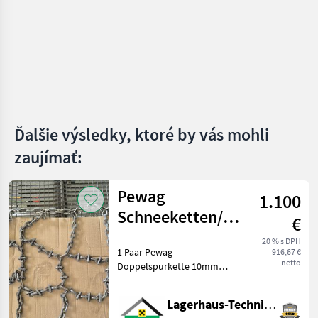
Hydrac
Hauer
Samasz
Wintec
Ďalšie výsledky, ktoré by vás mohli
zaujímať:
Schmidt
Zobraziť
Pewag
všetkých
1.100
40
Schneeketten/
€
Doppelspurkette
MARKETPLACE
20 % s DPH
1 Paar Pewag
916,67 €
Ponuky
Drobné
netto
Doppelspurkette 10mm
Marketplace
predajcov
inzeráty
Gliedstärke zu 540/65R34
mit
Lagerhaus-Technik Flachau
Zusatzverschleißgliedern,