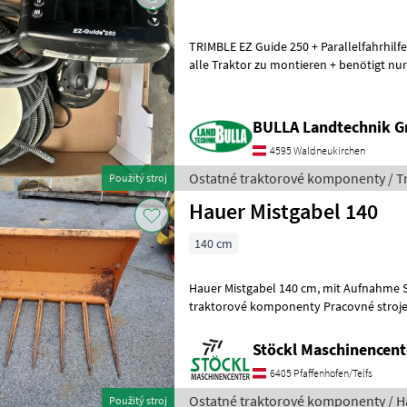
TRIMBLE EZ Guide 250 + Parallelfahrhilfe
alle Traktor zu montieren + benötigt nu
Ostatné traktorové komponenty S
BULLA Landtechnik 
4595 Waldneukirchen
Ostatné traktorové komponenty / T
Použitý stroj
Hauer Mistgabel 140
140 cm
Hauer Mistgabel 140 cm, mit Aufnahme SWEB 118. (a). Ostatné
traktorové komponenty Pracovné stroje
nakladača
Stöckl Maschinencent
6405 Pfaffenhofen/Telfs
Ostatné traktorové komponenty / H
Použitý stroj