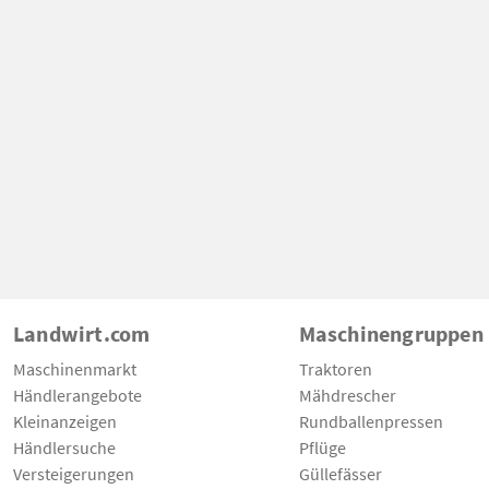
Landwirt.com
Maschinengruppen
Maschinenmarkt
Traktoren
Händlerangebote
Mähdrescher
Kleinanzeigen
Rundballenpressen
Händlersuche
Pflüge
Versteigerungen
Güllefässer