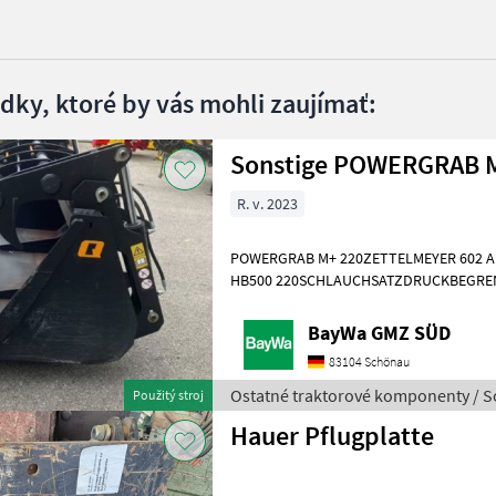
edky, ktoré by vás mohli zaujímať:
R. v. 2023
POWERGRAB M+ 220ZETTELMEYER 602 AufnahmeWENDEMESSER
HB500 220SCHLAUCHSATZDRUCKBEGREN
Ostatné traktorové komponenty Ostatné
BayWa GMZ SÜD
83104 Schönau
Ostatné traktorové komponenty / S
Použitý stroj
Hauer Pflugplatte