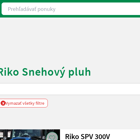
Prehľadávať ponuky
 Riko Snehový pluh
x
Vymazať všetky filtre
Riko SPV 300V