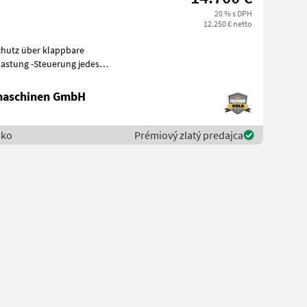
20 % s DPH
12.250 € netto
lastung -Steuerung jedes
maschinen GmbH
iko
Prémiový zlatý predajca