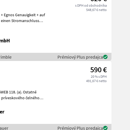
s DPH od obchodníka
548,67 € netto
 + Egnos Genauigkeit + auf
r einen Stromanschluss
GmbH
rimble
Prémiový Plus predajca
590 €
20 % s DPH
491,67 € netto
 príveskového čelného
er
auer
Prémiový Plus predajca