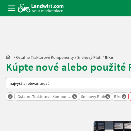
/
Ostatné Traktorové Komponenty
/
Snehový Pluh
/
Riko
Kúpte nové alebo použité
Takto sa vykonáva triedenie na Landwirt.com
x
x
x
x
Ostatne Traktorove Komponenty
Snehovy Pluh
Riko