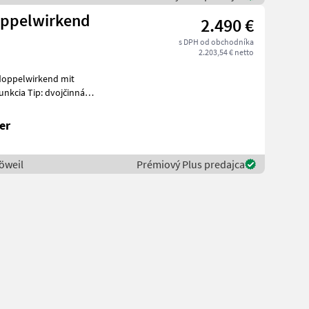
oppelwirkend
2.490 €
s DPH od obchodníka
2.203,54 € netto
doppelwirkend mit
nkcia Tip: dvojčinná
ponenty Sklápacia
er
öweil
Prémiový Plus predajca