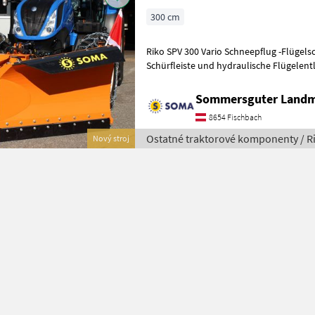
300 cm
Riko SPV 300 Vario Schneepflug -Flügelschutz über klappbare
Schürfleiste und hydraulische Flügelent
Flügels separat oder beide gleichzeit
Sommersguter Land
8654 Fischbach
Ostatné traktorové komponenty / R
Nový stroj