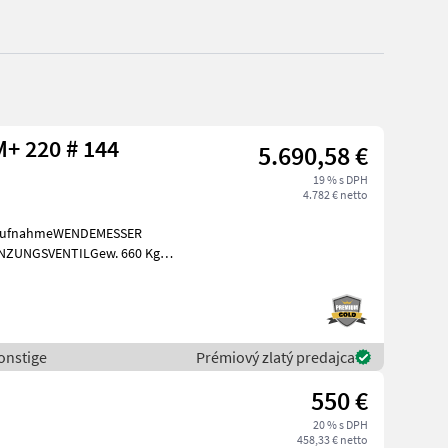
Sonstige POWERGRAB M+ 220 # 144
5.690,58 €
19 % s DPH
4.782 € netto
ZUNGSVENTILGew. 660 Kg
 silovo strojové ko
onstige
Prémiový zlatý predajca
550 €
20 % s DPH
458,33 € netto