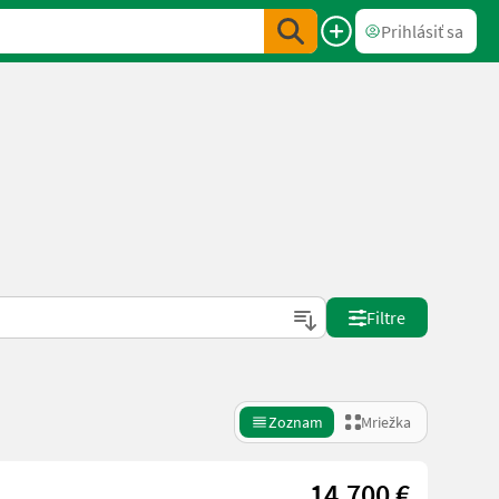
Prihlásiť sa
Filtre
Zoznam
Mriežka
14.700 €