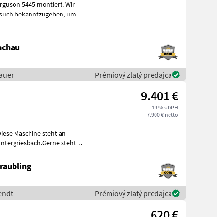
uson 5445 montiert. Wir
esuch bekanntzugeben, um
achau
auer
Prémiový zlatý predajca
9.401 €
19 % s DPH
7.900 € netto
Diese Maschine steht an
ntergriesbach.Gerne steht
4
raubling
endt
Prémiový zlatý predajca
620 €