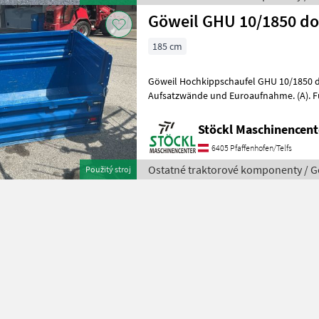
Göweil GHU 10/1850 d
185 cm
Göweil Hochkippschaufel GHU 10/1850 
Aufsatzwände und Euroaufnahme. (A). Fu
hydraulika, Ostatné traktorové kom
Stöckl Maschinencent
6405 Pfaffenhofen/Telfs
Ostatné traktorové komponenty / G
Použitý stroj