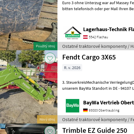
Euro 3 ohne Unterzug war auf Massey Ferg
bitten telefonisch oder per Mail Ihren B
ausreichend Zeit für die Beratung
Lagerhaus-Technik Fl
5542 Flachau
Ostatné traktorové komponenty / H
Použitý stroj
Fendt Cargo 3X65
R. v. 2026
3. SteuerkreisMechanische Verriegelung
unserem BayWa Standort in DE - 94107 U
Ihnen Herr Anetseder Tel. 0151/1610480
BayWa Vertrieb Obert
93083 Obertraubling
Ostatné traktorové komponenty / F
Nový stroj
Trimble EZ Guide 250