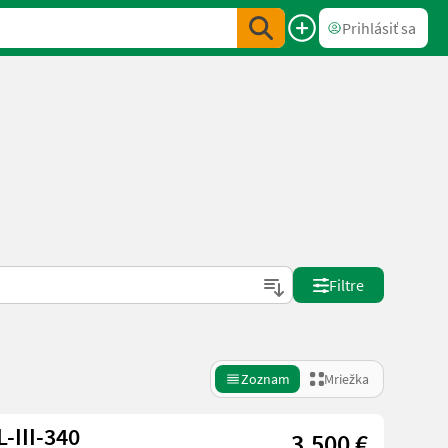
Prihlásiť sa
Filtre
Zoznam
Mriežka
-III-340
3.500 €