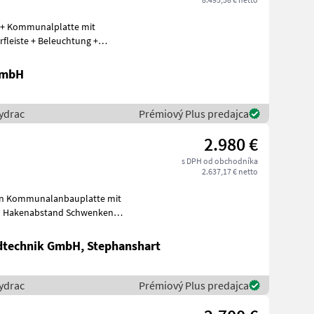
8 + Kommunalplatte mit
rfleiste + Beleuchtung +
GmbH
ydrac
Prémiový Plus predajca
2.980 €
s DPH od obchodníka
2.637,17 € netto
ten Kommunalanbauplatte mit
cm Hakenabstand Schwenken
dtechnik GmbH, Stephanshart
ydrac
Prémiový Plus predajca