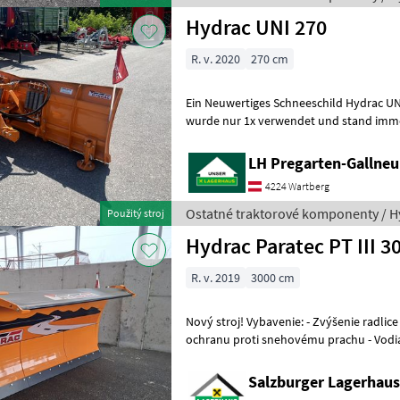
Hydrac UNI 270
R. v. 2020
270 cm
Ein Neuwertiges Schneeschild Hydrac UN
wurde nur 1x verwendet und stand immer
Trojbodové pripojenie, prepäťová poistk
LH Pregarten-Gallneu
4224 Wartberg
Ostatné traktorové komponenty / H
Použitý stroj
Hydrac Paratec PT III 3
R. v. 2019
3000 cm
Nový stroj! Vybavenie: - Zvýšenie radlice na 1200 mm - Plachta na
ochranu proti snehovému prachu - Vodia
km/h - Prípojka Euro 3 My z
Salzburger Lagerhaus