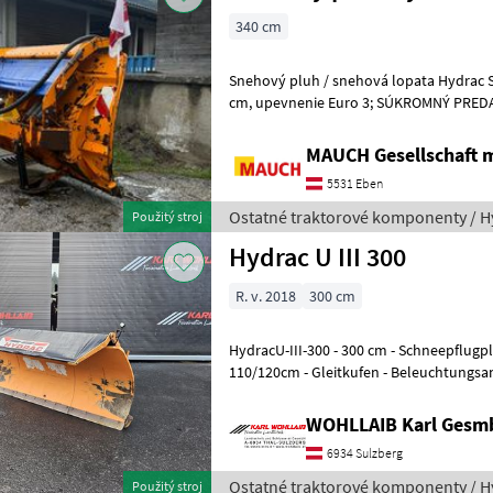
340 cm
Snehový pluh / snehová lopata Hydrac SL-III-340, šírka o
cm, upevnenie Euro 3; SÚKROMNÝ PREDAJ!! pripevnenie tabuľky,
rezné hrany: Rezné hrany z ocele,
MAUCH Gesellschaft m
5531 Eben
Ostatné traktorové komponenty / H
Použitý stroj
Hydrac U III 300
R. v. 2018
300 cm
HydracU-III-300 - 300 cm - Schneepflugplatte GR. 3 - Scharhöhe
110/120cm - Gleitkufen - Beleuchtungsanlage - Schutzplane -
Hydraulische Seitenverste
WOHLLAIB Karl Gesm
6934 Sulzberg
Ostatné traktorové komponenty / H
Použitý stroj