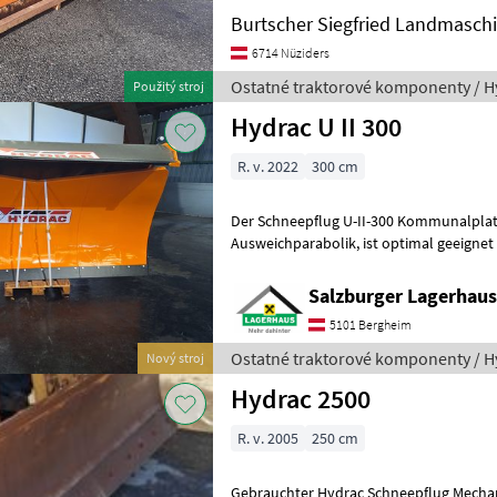
Burtscher Siegfried Landmasch
6714 Nüziders
Ostatné traktorové komponenty / H
Použitý stroj
Hydrac U II 300
R. v. 2022
300 cm
Der Schneepflug U-II-300 Kommunalplat
Ausweichparabolik, ist optimal geeignet für professionelle
Schneeräumung in höheren Lagern für 
Salzburger Lagerhaus
5101 Bergheim
Ostatné traktorové komponenty / H
Nový stroj
Hydrac 2500
R. v. 2005
250 cm
Gebrauchter Hydrac Schneepflug Mecha