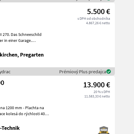
5.500 €
s DPH od obchodníka
4.867,26 € netto
I 270. Das Schneeschild
 in einer Garage.
a: Pruži
kirchen, Pregarten
ydrac
Prémiový Plus predajca
00
13.900 €
20 % s DPH
11.583,33 € netto
ce kolesá do rýchlosti 40
-Technik