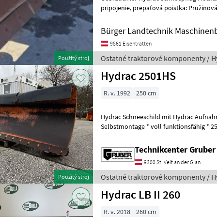
pripojenie, prepäťová poistka: Pružinová
Rezné hrany z ocele, úprava: mechan
Bürger Landtechnik Maschinen
9861 Eisentratten
Ostatné traktorové komponenty / H
Použitý stroj
Hydrac 2501HS
R. v. 1992
250 cm
Hydrac Schneeschild mit Hydrac Aufna
Selbstmontage * voll funktionsfähig * 
montiert auf Steyr 968 * Steinsi
Technikcenter Grube
9300 St. Veit an der Glan
Ostatné traktorové komponenty / H
Použitý stroj
Hydrac LB II 260
R. v. 2018
260 cm