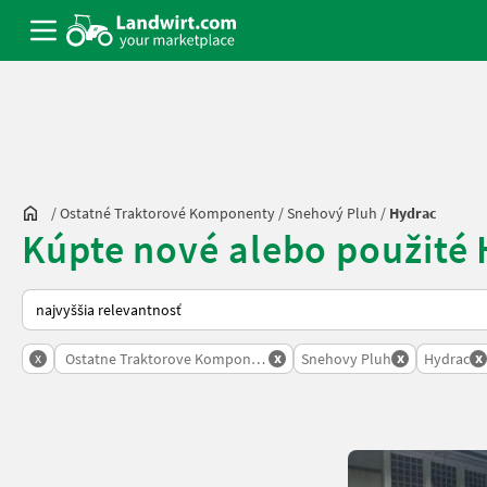
/
Ostatné Traktorové Komponenty
/
Snehový Pluh
/
Hydrac
Kúpte nové alebo použité
Takto sa vykonáva triedenie na Landwirt.com
x
x
x
x
Ostatne Traktorove Komponenty
Snehovy Pluh
Hydrac