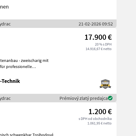
inen
ydrac
21-02-2026 09:52
17.900 €
20 % s DPH
14.916,67 € netto
tenanbau - zweischarig mit
größer
-Technik
ydrac
Prémiový zlatý predajca
1.200 €
s DPH od obchodníka
1.061,95 € netto
nisch schwenkbar Trojbodové