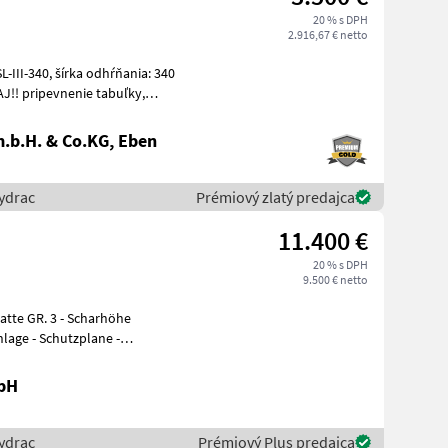
20 % s DPH
2.916,67 € netto
dhŕňania: 340
.b.H. & Co.KG, Eben
ydrac
Prémiový zlatý predajca
11.400 €
20 % s DPH
9.500 € netto
bH
ydrac
Prémiový Plus predajca