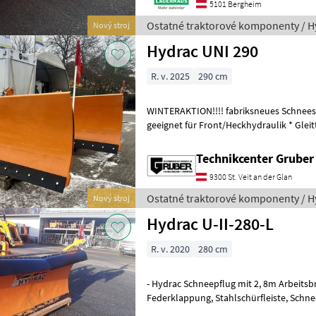
5101 Bergheim
Ostatné traktorové komponenty / H
Nový stroj
Hydrac UNI 290
R. v. 2025
290 cm
WINTERAKTION!!!! fabriksneues Schneesc
geeignet für Front/Heckhydraulik * Gleitt
x 15 mm * hydraulische Seite
Technikcenter Grube
9300 St. Veit an der Glan
Ostatné traktorové komponenty / H
Nový stroj
Hydrac U-II-280-L
R. v. 2020
280 cm
- Hydrac Schneepflug mit 2, 8m Arbeitsbreite, 2 Schaarig,
Federklappung, Stahlschürfleiste, Schneestaubschutz, Beleuchtung,
Verstellbare Gummilaufräder, Gerät