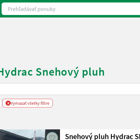
Prehľadávať ponuky
 Hydrac Snehový pluh
x
Vymazať všetky filtre
Snehový pluh Hydrac SL