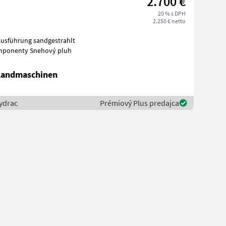
2.700 €
20 % s DPH
2.250 € netto
usführung sandgestrahlt
orové komponenty Snehový pluh
 Landmaschinen
ydrac
Prémiový Plus predajca