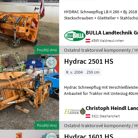
HYDRAC Schneepflug LB II 260 + Bj. 201
Steckschrauben + Gleitteller + Stahlschü
Schneestaubschutz + Mechanische
BULLA Landtechnik 
4595 Waldneukirchen
Ostatné traktorové komponenty / H
Použitý stroj
Hydrac 2501 HS
R. v. 2004
250 cm
Hydrac Schneepflug mit Verschleißleis
Anbauteil für Traktor mit Unterzug 40
und Ausheben hydraulisch Der Preis
Christoph Heindl Lan
3321 Stephanshart
Ostatné traktorové komponenty / H
Použitý stroj
Hydrac 1601 HS