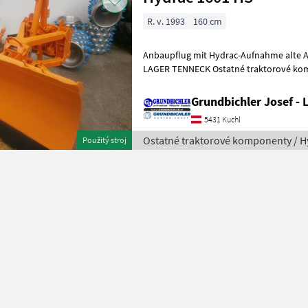
R. v. 1993
160 cm
Anbaupflug mit Hydrac-Aufnahme alte A
LAGER TENNECK Ostatné trakt
Grundbichler Josef -
5431 Kuchl
Ostatné traktorové komponenty / H
Použitý stroj