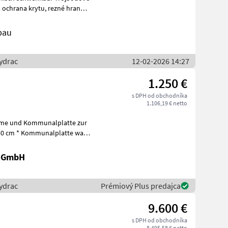
 ochrana krytu, rezné hrany:
bau
ydrac
12-02-2026 14:27
1.250 €
s DPH od obchodníka
1.106,19 € netto
hme und Kommunalplatte zur
250 cm * Kommunalplatte war
r GmbH
ydrac
Prémiový Plus predajca
9.600 €
s DPH od obchodníka
8.495,58 € netto