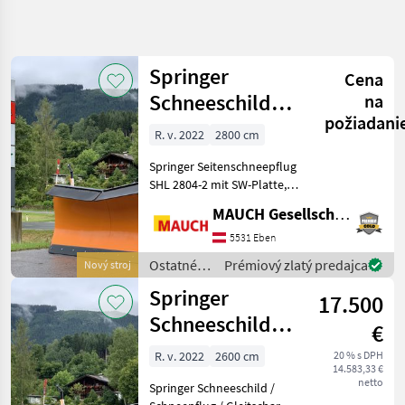
Spresniť
hľadanie
Springer
Cena
Kategória
Krajina
Filtre
4
Schneeschild
na
požiadani
SHL 2804-2
R. v. 2022
2800 cm
Zobraziť 5
AKTUÁLNA
Resetovať
CESTA
výsledkov
Springer Seitenschneepflug
poľnohospodárska
SHL 2804-2 mit SW-Platte,
technika
Räumbreite: 2425mm,
MAUCH Gesellschaft m.b.H. & Co.KG, Eben
Ostatne
Pflugbreite VS-Schiene /
Traktorove
Seitl. Bauch: 2800 /
5531 Eben
Komponenty
3050mm, Pflughöhe mitte /
Ostatné
Prémiový zlatý predajca
Nový stroj
Snehovy
rechts: 1150 /1285mm
traktorové
Pluh
Springer
17.500
komponenty
Springer
/ Springer
Schneeschild
€
SHL 3004-2
VYBRAŤ
R. v. 2022
2600 cm
20 % s DPH
KATEGÓRIU
14.583,33 €
netto
Springer Schneeschild /
Springer