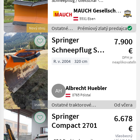
Schneepflug / Gleitschar -
Seitenschneepflug SHL
MAUCH Gesellschaft m.b.H. & Co.KG, Eben
Hydrac
3004-2; Räumbreite:
2600mm, Pflugbreite VS-
5531 Eben
Hauer
Schiene / Seitl. Bauch: 3000
Ostatné
Prémiový zlatý predajca
Nový stroj
/ 3245mm, Pflughö
traktorové
Springer
Samasz
7.900
komponenty
/ Springer
Schneepflug SHL
€
Wintec
3204-3
DPH je
R. v. 2004
320 cm
neaplikovateľné
Schmidt
Zobraziť
všetkých
Albrecht Huebler
40
8765 Pölstal
MODEL
Ostatné traktorové
Od včera
Inzerát
komponenty / Snehový
Springer
6.678
pluh
Compact 2701
€
Compact
2701
Všeobecný