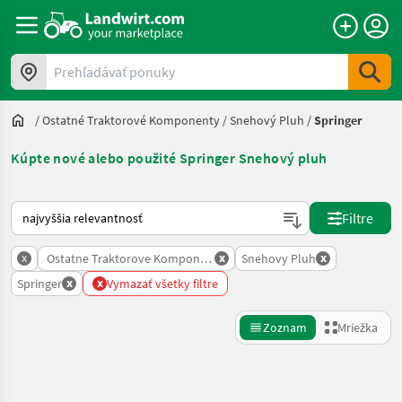
Prehľadávať ponuky
/
Ostatné Traktorové Komponenty
/
Snehový Pluh
/
Springer
Kúpte nové alebo použité Springer Snehový pluh
Takto sa vykonáva triedenie na Landwirt.com
Filtre
x
x
x
Ostatne Traktorove Komponenty
Snehovy Pluh
x
x
Springer
Vymazať všetky filtre
Zoznam
Mriežka