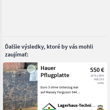
Hydrac
Hauer
Samasz
Wintec
Ďalšie výsledky, ktoré by vás mohli
zaujímať:
Schmidt
Zobraziť
Hauer
všetkých
550 €
40
Pflugplatte
20 % s DPH
458,33 €
MARKETPLACE
netto
Euro 3 ohne Unterzug war
Ponuky
Drobné
auf Massey Ferguson 5445
Marketplace
predajcov
inzeráty
montiert. Wir bitten
telefonisch oder per Mail
Lagerhaus-Technik Flachau
Ihren Besuch