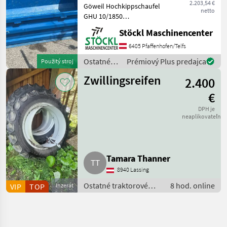
2.203,54 €
Göweil Hochkippschaufel
netto
GHU 10/1850
doppelwirkend mit
Stöckl Maschinencenter
Aufsatzwände und
Euroaufnahme. (A). Funkcia
6405 Pfaffenhofen/Telfs
Tip: dvojčinná hydraulika,
Ostatné
Prémiový Plus predajca
Použitý stroj
Ostatné traktorové
traktorové
komponenty Sklápacia
Zwillingsreifen
2.400
komponenty
/ Göweil
€
DPH je
neaplikovateľné
Tamara Thanner
8940 Lassing
Ostatné traktorové
8 hod. online
VIP
TOP
Inzerát
komponenty / Ostatné
silovo strojové
komponenty