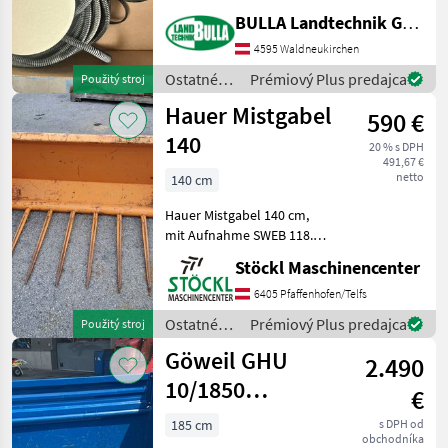
Traktor zu montieren +
BULLA Landtechnik GmbH
benötigt nur einen
Stromanschluss Ostatné
4595 Waldneukirchen
traktorové komponenty S
Ostatné
Prémiový Plus predajca
Použitý stroj
traktorové
Hauer Mistgabel
590 €
komponenty
/ Trimble
140
20 % s DPH
491,67 €
netto
140 cm
Hauer Mistgabel 140 cm,
mit Aufnahme SWEB 118.
(a). Ostatné traktorové
Stöckl Maschinencenter
komponenty Pracovné
stroje príveskového
6405 Pfaffenhofen/Telfs
čelného nakladača
Ostatné
Prémiový Plus predajca
Použitý stroj
traktorové
Göweil GHU
2.490
komponenty
/ Hauer
10/1850
€
doppelwirkend
185 cm
s DPH od
obchodníka