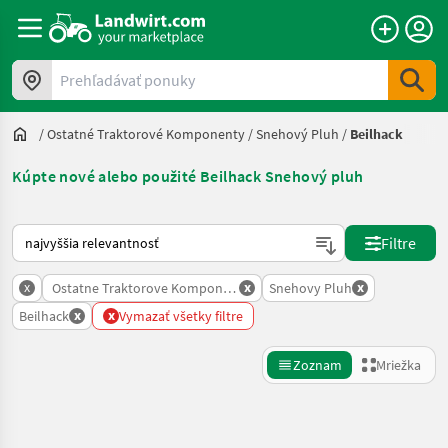
Prehľadávať ponuky
/
Ostatné Traktorové Komponenty
/
Snehový Pluh
/
Beilhack
Kúpte nové alebo použité Beilhack Snehový pluh
Takto sa vykonáva triedenie na Landwirt.com
Filtre
x
x
x
Ostatne Traktorove Komponenty
Snehovy Pluh
x
x
Beilhack
Vymazať všetky filtre
Zoznam
Mriežka