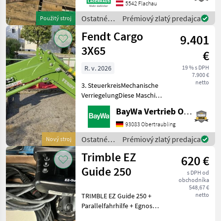
bekanntzugeben, um
5542 Flachau
ausreichend Zeit für die
Ostatné
Prémiový zlatý predajca
Použitý stroj
Beratung
traktorové
Fendt Cargo
9.401
komponenty
/ Hauer
3X65
€
R. v. 2026
19 % s DPH
7.900 €
netto
3. SteuerkreisMechanische
VerriegelungDiese Maschine
steht an unserem BayWa
BayWa Vertrieb Obertraubling
Standort in DE - 94107
Untergriesbach.Gerne steht
93083 Obertraubling
Ihnen Herr Anetseder Tel.
Ostatné
Prémiový zlatý predajca
Nový stroj
0151/16104804
traktorové
Trimble EZ
620 €
komponenty
/ Fendt
Guide 250
s DPH od
obchodníka
548,67 €
netto
TRIMBLE EZ Guide 250 +
Parallelfahrhilfe + Egnos
Genauigkeit + auf alle