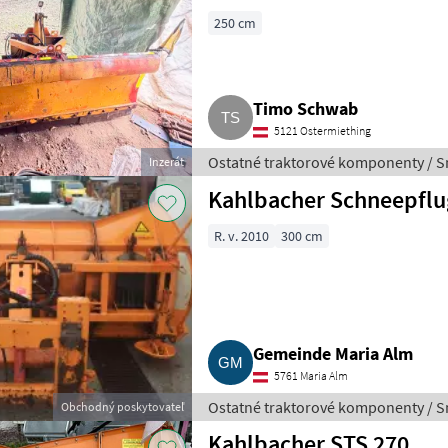
250 cm
Timo Schwab
5121 Ostermiething
Ostatné traktorové komponenty / S
Inzerát
Kahlbacher Schneepflu
R. v. 2010
300 cm
Gemeinde Maria Alm
5761 Maria Alm
Ostatné traktorové komponenty / S
Obchodný poskytovateľ
Kahlbacher STS 270