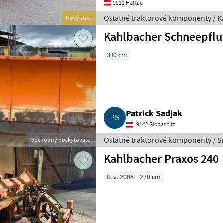
5511 Hüttau
Ostatné traktorové komponenty / K
Nový stroj
Kahlbacher Schneepflu
300 cm
Patrick Sadjak
9142 Globasnitz
Ostatné traktorové komponenty / S
Obchodný poskytovateľ
Kahlbacher Praxos 240
R. v. 2008
270 cm