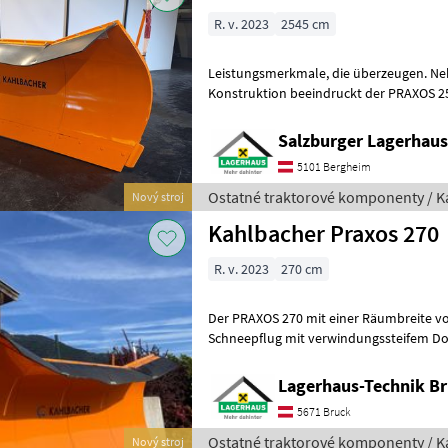
R. v. 2023
2545 cm
Leistungsmerkmale, die überzeugen. Neben seiner robusten
Konstruktion beeindruckt der PRAXOS 250 von 
dynamisches Räumverhalten bei anspr
Salzburger Lagerhaus
5101 Bergheim
Ostatné traktorové komponenty / K
Nový stroj
Kahlbacher Praxos 270
R. v. 2023
270 cm
Der PRAXOS 270 mit einer Räumbreite von 2685 mm, 4-schariger
Schneepflug mit verwindungssteifem D
Außenschar hochgezogen. Überlastsiche
Lagerhaus-Technik B
5671 Bruck
Ostatné traktorové komponenty / K
Nový stroj