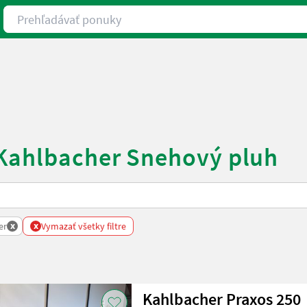
Prehľadávať ponuky
 Kahlbacher Snehový pluh
x
x
er
Vymazať všetky filtre
Kahlbacher Praxos 250