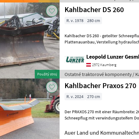
Kahlbacher DS 260
R. v. 1978
280 cm
Kahlbacher DS 260 - geteilter Schneepflug 2, 
Plattenauanbau, Verstellung hydraulisch schwenkbar,
Schwenkble
Leopold Lunzer Ges
2572 Kaumberg
Ostatné traktorové komponenty / K
Použitý stroj
Kahlbacher Praxos 270
R. v. 2024
270 cm
Der PRAXOS 270 mit einer Räumbreite: 2685 mm, 4
Schneepflug mit verwindungssteifem D
Außenschar hochgezogen. Überlastsiche
Auer Land und Kommunaltech