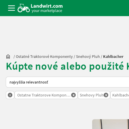
/
Ostatné Traktorové Komponenty
/
Snehový Pluh
/
Kahlbacher
Kúpte nové alebo použité
Takto sa vykonáva triedenie na Landwirt.com
x
x
x
Ostatne Traktorove Komponenty
Snehovy Pluh
Kahlbach