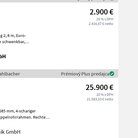
2.900 €
20 % s DPH
2.416,67 € netto
8 m, Euro-
nde, Stahlschürfleisten, Federklappung für Sch
mbH
ahlbacher
Prémiový Plus predajca
25.900 €
20 % s DPH
21.583,33 € netto
-schariger
oppelrohrrahmen. Rechte
rung in Fo
nik GmbH