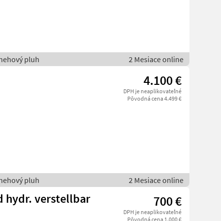
nehový pluh
2 Mesiace online
4.100 €
DPH je neaplikovateľné
Pôvodná cena 4.499 €
nehový pluh
2 Mesiace online
 hydr. verstellbar
700 €
DPH je neaplikovateľné
Pôvodná cena 1.000 €