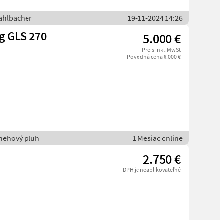
ahlbacher
19-11-2024 14:26
g GLS 270
5.000 €
Preis inkl. MwSt
Pôvodná cena 6.000 €
nehový pluh
1 Mesiac online
2.750 €
DPH je neaplikovateľné