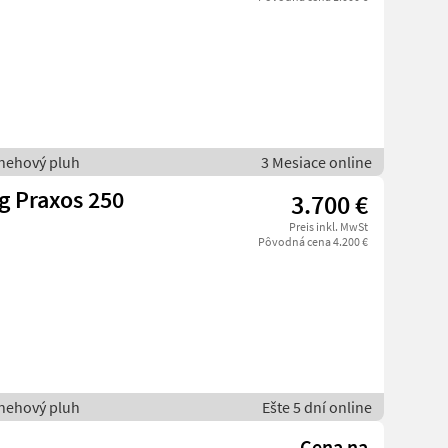
nehový pluh
3 Mesiace online
g Praxos 250
3.700 €
Preis inkl. MwSt
Pôvodná cena 4.200 €
nehový pluh
Ešte 5 dní online
Cena na