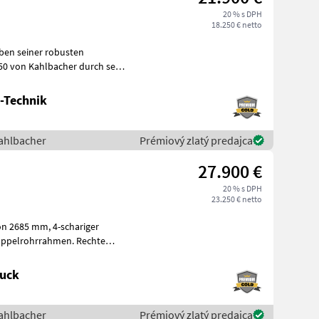
20 % s DPH
18.250 € netto
Kahlbacher durch sein
uchsvo
-Technik
ahlbacher
Prémiový zlatý predajca
27.900 €
20 % s DPH
23.250 € netto
oppelrohrrahmen. Rechte
rung i
ruck
ahlbacher
Prémiový zlatý predajca