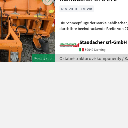
R. v. 2019
270 cm
Die Schneepflüge der Marke Kahlbacher, Modell 2019, zeichnen sic
durch ihre beeindruckende Breite von 2
hervorragende Leistung bei der Schn
Staudacher srl-GmbH
39049 Sterzing
Ostatné traktorové komponenty / K
Použitý stroj