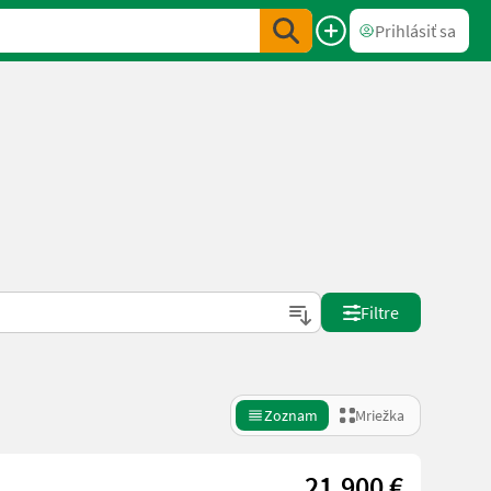
Prihlásiť sa
Filtre
Zoznam
Mriežka
21.900 €