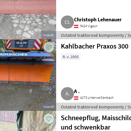
Christoph Lehenauer
5424 Vigaun
Ostatné traktorové komponenty / S
Inzerát
Kahlbacher Praxos 300
R. v. 2005
A .
4273 Unterweißenbach
Ostatné traktorové komponenty / S
Inzerát
Schneepflug, Maisschild
und schwenkbar