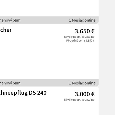
nehový pluh
1 Mesiac online
lcher
3.650 €
DPH je neaplikovateľné
Pôvodná cena 3.850 €
nehový pluh
1 Mesiac online
chneepflug DS 240
3.000 €
DPH je neaplikovateľné