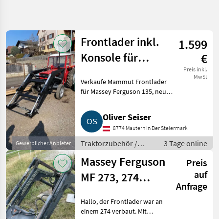
Suche
verfeinern
Frontlader inkl.
1.599
Kategorie
Land
Filter
5
Konsole für
€
Massey Ferguson
6
Preis inkl.
AKTUELLER
MwSt
Zurücksetzen
Ergebnisse
Verkaufe Mammut Frontlader
PFAD
135
anzeigen
für Massey Ferguson 135, neu
Landtechnik
aufgebaut, voll hydr., inkl.
Konsole, inkl. Abstellstützen,
Traktorzubehoer
Oliver Seiser
inkl. Euroaufnahme (optional
Frontlader
8774 Mautern In Der Steiermark
bei Bedarf), inkl. E
Massey
Traktorzubehör /
3 Tage online
Gewerblicher Anbieter
Ferguson
Frontlader
Massey Ferguson
Preis
KATEGORIE
auf
MF 273, 274
WÄHLEN
Anfrage
Frontlader
Massey Ferguson
Hallo, der Frontlader war an
einem 274 verbaut. Mit
Hauer