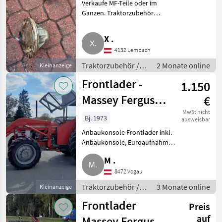
Verkaufe MF-Teile oder im
Ganzen. Traktorzubehör
Frontlader
X .
4132 Lembach
Traktorzubehör /
2 Monate online
Kleinanzeige
Frontlader
Frontlader -
1.150
Massey Ferguson
€
188A
MwSt nicht
Bj. 1973
ausweisbar
Anbaukonsole Frontlader inkl.
Anbaukonsole, Euroaufnahme,
sehr guter Zustand.
M .
Traktorzubehör Frontlader
8472 Vogau
Traktorzubehör /
3 Monate online
Kleinanzeige
Frontlader
Frontlader
Preis
auf
Massey Ferguson