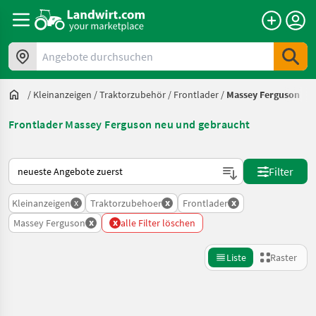
Angebote durchsuchen
/
Kleinanzeigen
/
Traktorzubehör
/
Frontlader
/
Massey Ferguson
Frontlader Massey Ferguson neu und gebraucht
So wird auf Landwirt.com sortiert
Filter
x
x
x
Kleinanzeigen
Traktorzubehoer
Frontlader
x
x
Massey Ferguson
alle Filter löschen
Liste
Raster