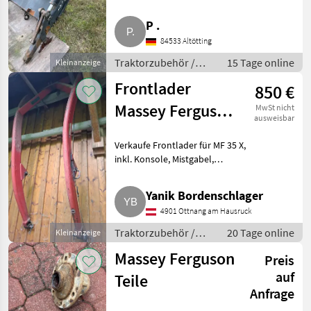
Konsolen. Zustand siehe Fotos.
Ich verkaufe ihn als
P .
Stoll
Bastlerware, ohne
84533 Altötting
Gewährleistung und ohne
Sachmängelhaftung.
Alö
Traktorzubehör /
15 Tage online
Kleinanzeige
Frontlader
Frontlader
850 €
Metal-Technik
Massey Ferguson
MwSt nicht
ausweisbar
Hydrac
MF 35 X
Verkaufe Frontlader für MF 35 X,
Alle 44
inkl. Konsole, Mistgabel,
anzeigen
Schaufel und Anfahrschutz.
Traktorzubehör Frontlader
MARKTPLATZ
Yanik Bordenschlager
4901 Ottnang am Hausruck
Marktplatz
Händlerangebote
Kleinanzeigen
Traktorzubehör /
20 Tage online
Kleinanzeige
Frontlader
Massey Ferguson
Preis
auf
Teile
Anfrage