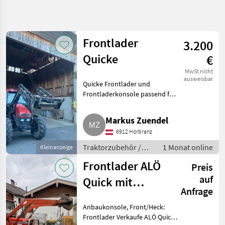
Suche
verfeinern
Frontlader
3.200
Kategorie
Land
Filter
5
Quicke
€
3
MwSt nicht
AKTUELLER
ausweisbar
Zurücksetzen
Ergebnisse
Quicke Frontlader und
PFAD
anzeigen
Frontladerkonsole passend für
Landtechnik
Steyr 975, 968, Case CS68 und
CS75 und andere Traktoren.
Traktorzubehoer
Markus Zuendel
Traktorzubehör Frontlader
Frontlader
6912 Hörbranz
Aloe
Traktorzubehör /
1 Monat online
Kleinanzeige
Frontlader
Frontlader ALÖ
Preis
KATEGORIE
WÄHLEN
auf
Quick mit
Anfrage
Alö
Konsole
Anbaukonsole, Front/Heck:
Hauer
Frontlader Verkaufe ALÖ Quick