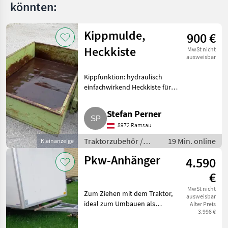
könnten:
Kippmulde,
900 €
Heckkiste
MwSt nicht
ausweisbar
Kippfunktion: hydraulisch
einfachwirkend Heckkiste für
Traktor, auch für Mähtrac
geeignet. Breite 1, 90 m, Tiefe 1,
Stefan Perner
23 m, Höhe 0, 40 m.
8972 Ramsau
Traktorzubehör Kippschaufel
Traktorzubehör /
19 Min. online
Kleinanzeige
Kippschaufel
Pkw-Anhänger
4.590
€
MwSt nicht
Zum Ziehen mit dem Traktor,
ausweisbar
ideal zum Umbauen als
Alter Preis
3.998 €
Verkaufsanhänger, da er einen
Kühlaufbau besitzt. Ohne