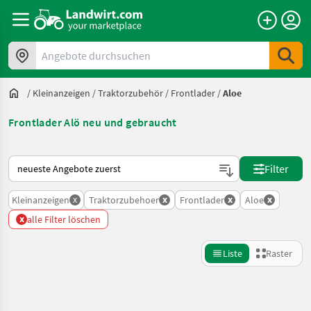
Angebote durchsuchen
/
Kleinanzeigen
/
Traktorzubehör
/
Frontlader
/
Aloe
Frontlader Alö neu und gebraucht
So wird auf Landwirt.com sortiert
Filter
x
x
x
x
Kleinanzeigen
Traktorzubehoer
Frontlader
Aloe
x
alle Filter löschen
Liste
Raster