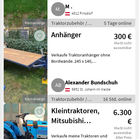
Kühlaggregat. A1, 81 58 253.
M .
Traktorzubehör Sonstiges
4812 Pinsdorf
Trakto
Traktorzubehör /
5 Tage online
Kleinanzeige
Sonstiges
Anhänger
300 €
Traktorzubehör
MwSt nicht
ausweisbar
Verkaufe Traktoranhänger ohne
Bordwände. 245 x 140,
eventuell für Wasserfass oder
Ballen liefern. Traktorzubehör
Sonstiges Traktorzubehör
Alexander Bundschuh
9952 St. Johann Im Walde
Traktorzubehör /
16 Std. online
Kleinanzeige
Sonstiges
Kleintraktoren,
6.300
Traktorzubehör
Mitsubishi
€
MT1601D
MwSt nicht
ausweisbar
Verkaufe meine Traktoren und
Alter Preis