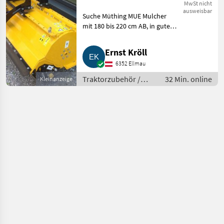
200
MwSt nicht
ausweisbar
Suche Müthing MUE Mulcher
mit 180 bis 220 cm AB, in gutem
Zustand. Hätte eventuell einen
MUH 180 cm für Front- oder
Ernst Kröll
Heckbetrieb zum Tauschen,
6352 Ellmau
Zustand neuwertig. Bitt
Traktorzubehör /
32 Min. online
Kleinanzeige
Sonstiges
Traktorzubehör