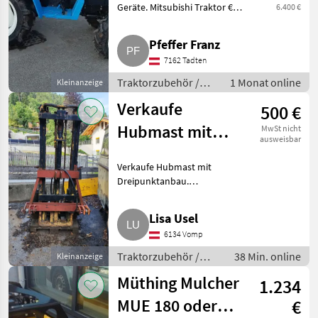
Geräte. Mitsubishi Traktor €
6.400 €
6.300, -. Eicher Puma ES202 mit
komplett neuer Elektronik und
Pfeffer Franz
neu restauriertem Motor in
7162 Tadten
einer Eicher Werkst
Traktorzubehör /
1 Monat online
Kleinanzeige
Sonstiges
Verkaufe
500 €
Traktorzubehör
Hubmast mit
MwSt nicht
ausweisbar
Dreipunktanbau
Verkaufe Hubmast mit
Dreipunktanbau.
Traktorzubehör Heckstapler
Lisa Usel
6134 Vomp
Traktorzubehör /
38 Min. online
Kleinanzeige
Heckstapler
Müthing Mulcher
1.234
MUE 180 oder
€