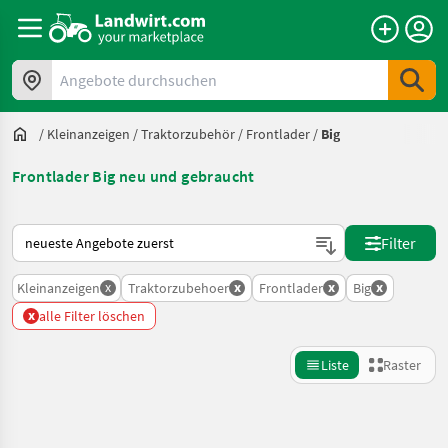
Angebote durchsuchen
/
Kleinanzeigen
/
Traktorzubehör
/
Frontlader
/
Big
Frontlader Big neu und gebraucht
So wird auf Landwirt.com sortiert
Filter
x
x
x
x
Kleinanzeigen
Traktorzubehoer
Frontlader
Big
x
alle Filter löschen
Liste
Raster