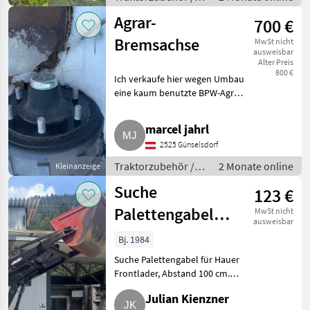
Sonstiges
Agrar-
700 €
Traktorzubehör
Bremsachse
MwSt nicht
ausweisbar
Alter Preis
800 €
Ich verkaufe hier wegen Umbau
eine kaum benutzte BPW-Agrar-
Bremsachse. Details:
Achskörper: 70 mm, Spurweite:
marcel jahrl
1.850 mm, Radanschluss
2525 Günselsdorf
(Radbolzen/Nabe/Lochkreis):
6/16
Traktorzubehör /
2 Monate online
Kleinanzeige
Sonstiges
Suche
123 €
Traktorzubehör
Palettengabel
MwSt nicht
ausweisbar
für Hauer MH-80
Bj. 1984
Suche Palettengabel für Hauer
Frontlader, Abstand 100 cm.
Traktorzubehör Frontlader
Julian Kienzner