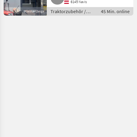
6145 Navis
Traktorzubehör /
45 Min. online
Kleinanzeige
Frontlader