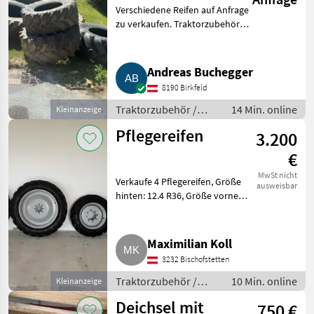
Verschiedene Reifen auf Anfrage
zu verkaufen. Traktorzubehör
Sonstiges Traktorzubehör
Andreas Buchegger
8190 Birkfeld
Traktorzubehör /
14 Min. online
Kleinanzeige
Sonstiges
Pflegereifen
3.200
Traktorzubehör
€
MwSt nicht
Verkaufe 4 Pflegereifen, Größe
ausweisbar
hinten: 12.4 R36, Größe vorne:
11.2 R24. Traktorzubehör
Sonstiges Traktorzubehör
Maximilian Koll
3232 Bischofstetten
Traktorzubehör /
10 Min. online
Kleinanzeige
Sonstiges
Deichsel mit
750 €
Traktorzubehör