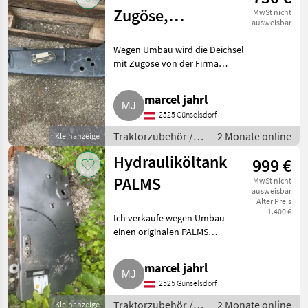
Zugöse,
MwSt nicht
ausweisbar
Heizohack 8-400
Wegen Umbau wird die Deichsel
mit Zugöse von der Firma
Scharmüller verkauft. Details
siehe Foto. Traktorzubehör
marcel jahrl
Sonstiges Traktorzubehör
2525 Günselsdorf
Traktorzubehör /
2 Monate online
Kleinanzeige
Sonstiges
Hydrauliköltank
999 €
Traktorzubehör
PALMS
MwSt nicht
ausweisbar
Alter Preis
1.400 €
Ich verkaufe wegen Umbau
einen originalen PALMS
Hydrauliköltank für Kranwagen,
Rungenwagen, Rückwagen mit
marcel jahrl
einem Volumen von 100 l. NP
2525 Günselsdorf
2.000 €. Traktorzubehör Sonstig
Traktorzubehör /
2 Monate online
Kleinanzeige