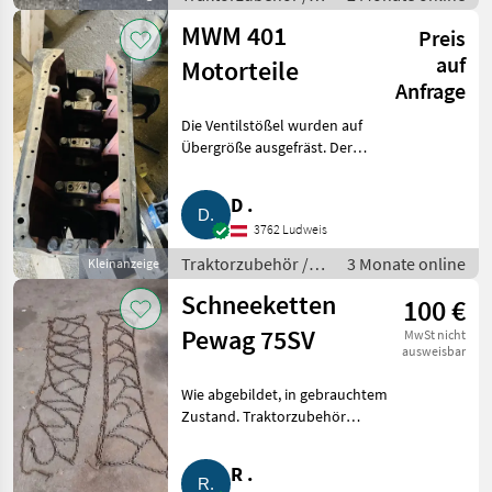
Frontlader
MWM 401
Preis
auf
Motorteile
Anfrage
Die Ventilstößel wurden auf
Übergröße ausgefräst. Der
Motor ist voll funktionsfähig.
Die Ventilstößel wurden auf
D .
Übergröße ausgefräst. Der
3762 Ludweis
Motor ist voll funktionsfä
Traktorzubehör /
3 Monate online
Kleinanzeige
Traktormotor
Schneeketten
100 €
Pewag 75SV
MwSt nicht
ausweisbar
Wie abgebildet, in gebrauchtem
Zustand. Traktorzubehör
Schneeketten
R .