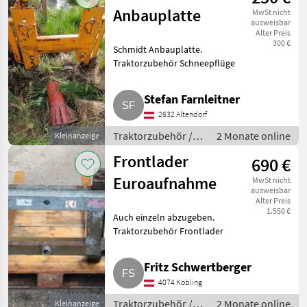
Anbauplatte
MwSt nicht
ausweisbar
Alter Preis
300 €
Schmidt Anbauplatte.
Traktorzubehör Schneepflüge
Stefan Farnleitner
2632 Altendorf
Traktorzubehör /
2 Monate online
Kleinanzeige
Schneepflüge
Frontlader
690 €
Euroaufnahme
MwSt nicht
ausweisbar
Alter Preis
1.550 €
Auch einzeln abzugeben.
Traktorzubehör Frontlader
Fritz Schwertberger
4074 Kobling
Traktorzubehör /
2 Monate online
Kleinanzeige