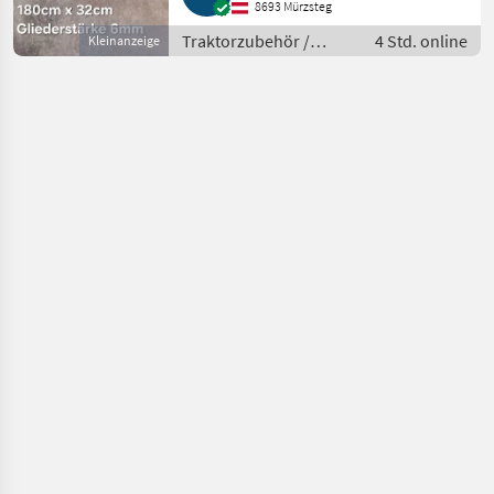
8693 Mürzsteg
Traktorzubehör /
4 Std. online
Kleinanzeige
Schneeketten