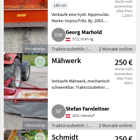
Impos/Fritz
MwSt nicht
180 cm
ausweisbar
Alter Preis
Verkaufe eine hydr. Kippmulde.
1.200 €
Marke: Impos/Fritz. Bj.: 2003.
Innenmaße: Breite 1, 80 m,
Georg Marhold
Länge 1, 20 m, Höhe 0, 40 m.
Traktorzubehör Kippschaufel
3722 Straning
Traktorzubehör /
2 Monate online
Kleinanzeige
Kippschaufel
Mähwerk
250 €
MwSt nicht
ausweisbar
Alter Preis
Verkaufe Mähwerk, mechanisch
400 €
schwenkbar. Traktorzubehör
Sonstiges Traktorzubehör
Stefan Farnleitner
2632 Altendorf
Traktorzubehör /
2 Monate online
Kleinanzeige
Sonstiges
Schmidt
250 €
Traktorzubehör