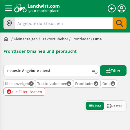
Angebote durchsuchen
/
Kleinanzeigen
/
Traktorzubehör
/
Frontlader
/
Oma
Frontlader Oma neu und gebraucht
So wird auf Landwirt.com sortiert
Filter
x
x
x
x
Kleinanzeigen
Traktorzubehoer
Frontlader
Oma
x
alle Filter löschen
Liste
Raster