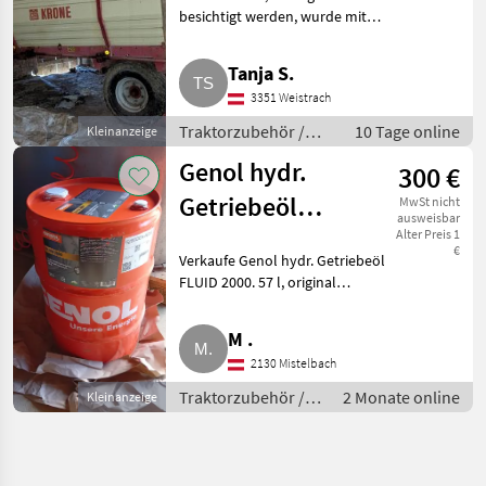
besichtigt werden, wurde mit
dem Haus gekauft, es gibt also
leider keine genauen
Tanja S.
Informationen zum Alter, war
3351 Weistrach
allerdings in den letzten 10 J
Traktorzubehör /
10 Tage online
Kleinanzeige
Sonstiges
Genol hydr.
300 €
Traktorzubehör
Getriebeöl
MwSt nicht
ausweisbar
FLUID 2000
Alter Preis 1
€
Verkaufe Genol hydr. Getriebeöl
FLUID 2000. 57 l, original
verschlossen, trocken und
sauber gelagert. Aktueller Preis
M .
im Handel € 485, - Euro.
2130 Mistelbach
Traktorzubehör Sonstige
Traktorzubehör /
2 Monate online
Kleinanzeige
Sonstiges
Traktorzubehör