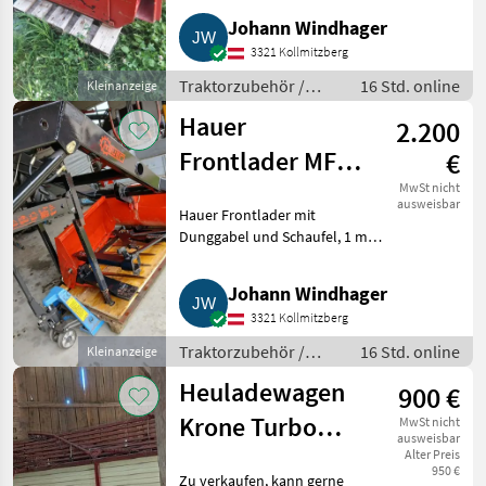
Betriebsauflösung zu
Johann Windhager
verkaufen, einsatzbereit.
3321 Kollmitzberg
Traktorzubehör Sonstiges
Traktorzub
Traktorzubehör /
16 Std. online
Kleinanzeige
Sonstiges
Hauer
2.200
Traktorzubehör
Frontlader MF
€
240
MwSt nicht
ausweisbar
Hauer Frontlader mit
Dunggabel und Schaufel, 1 m
AB, mit mechanischer
Ausklinkung, inkl. Konsole
Johann Windhager
passend für MF 240 (mit oder
3321 Kollmitzberg
ohne Allrad). Traktorzubehör
Frontlader
Traktorzubehör /
16 Std. online
Kleinanzeige
Frontlader
Heuladewagen
900 €
Krone Turbo
MwSt nicht
ausweisbar
2.800
Alter Preis
950 €
Zu verkaufen, kann gerne