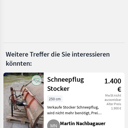
Stoll
Alö
Metal-Technik
Hydrac
Weitere Treffer die Sie interessieren
Alle 44
könnten:
anzeigen
MARKTPLATZ
Schneepflug
1.400
Marktplatz
Händlerangebote
Kleinanzeigen
Stocker
€
MwSt nicht
250 cm
ausweisbar
Alter Preis
Verkaufe Stocker Schneepflug,
1.900 €
wird nicht mehr benötigt, Preis
VB. Traktorzubehör
Martin Nachbagauer
Schneepflüge