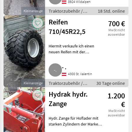
8924 Wildalpen
Traktorzubehör /
18 Std. online
Kleinanzeige
Schneepflüge
Reifen
700 €
710/45R22,5
MwSt nicht
ausweisbar
Hiermit verkaufe ich einen
neuen Reifen mit der
Dimension 710/45R22, 5.
Traktorzubehör Sonstiges
- .
Traktorzubehör
4300 St. Valentin
Traktorzubehör /
30 Tage online
Kleinanzeige
Sonstiges
Hydrak hydr.
1.200
Traktorzubehör
Zange
€
MwSt nicht
ausweisbar
Hydr. Zange für Hoflader mit
starken Zylindern der Marke
Hydrak, 1 m Breite, wegen