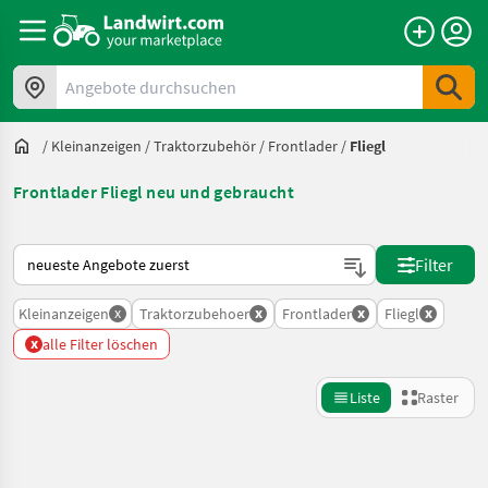
Angebote durchsuchen
/
Kleinanzeigen
/
Traktorzubehör
/
Frontlader
/
Fliegl
Frontlader Fliegl neu und gebraucht
So wird auf Landwirt.com sortiert
Filter
x
x
x
x
Kleinanzeigen
Traktorzubehoer
Frontlader
Fliegl
x
alle Filter löschen
Liste
Raster