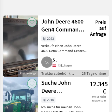
Suche
verfeinern
John Deere 4600
Preis
Kategorie
Land
Filter
5
auf
Gen4 Command
Anfrage
Center
9
Bj. 2023
AKTUELLER
Zurücksetzen
Ergebnisse
PFAD
Prozessor
Verkaufe einen John Deere
anzeigen
Landtechnik
4600 Gen4 Command Center
Prozessor mit Premium-
Traktorzubehoer
S .
Aktivierung, Monitor.
Frontlader
Traktorzubehör Frontlader
4331 Naarn
John
Traktorzubehör /
25 Tage online
Kleinanzeige
Deere
Frontlader
Suche John
12.345
KATEGORIE
Deere
€
WÄHLEN
Frontlader für
MwSt nicht
John Deere
Bj. 2016
ausweisbar
6110 MC
Ich suche für meinen John
Hauer