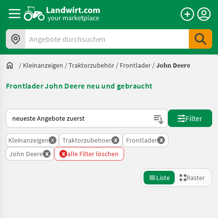
Angebote durchsuchen
/
Kleinanzeigen
/
Traktorzubehör
/
Frontlader
/
John Deere
Frontlader John Deere neu und gebraucht
So wird auf Landwirt.com sortiert
Filter
x
x
x
Kleinanzeigen
Traktorzubehoer
Frontlader
x
x
John Deere
alle Filter löschen
Liste
Raster