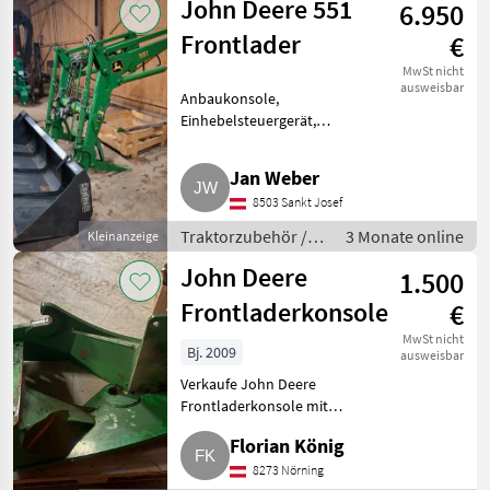
John Deere 551
6.950
Frontlader
€
MwSt nicht
ausweisbar
Anbaukonsole,
Einhebelsteuergerät,
Hubzylinder: doppeltwirkend,
Parallelführung,
Jan Weber
Schnellwechselrahmen, 3.
8503 Sankt Josef
Steuerkreis, Front/Heck:
Frontlader Verkaufe John
Traktorzubehör /
3 Monate online
Kleinanzeige
Deere 551 Front
Frontlader
John Deere
1.500
Frontladerkonsole
€
MwSt nicht
Bj. 2009
ausweisbar
Verkaufe John Deere
Frontladerkonsole mit
Multikuppler, 6230, 6330, 6430.
Florian König
Traktorzubehör Frontlader
8273 Nörning