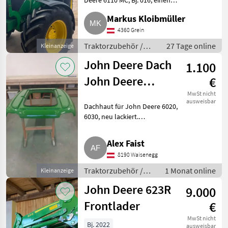
Deere 6110 MC, Bj. 016, einen
Frontlader. Er ist mit original
Markus Kloibmüller
Stoll
John Deere Konsole
vorbereitet. H340, 623R oder
4360 Grein
643R, 623m, gerne gebraucht.
Alö
Traktorzubehör /
27 Tage online
Kleinanzeige
Frontlader
John Deere Dach
1.100
Metal-Technik
John Deere
€
Hydrac
6020/6030
MwSt nicht
ausweisbar
Dachhaut für John Deere 6020,
Alle 44
6030, neu lackiert.
anzeigen
Traktorzubehör Frontlader
MARKTPLATZ
Alex Faist
8190 Waisenegg
Marktplatz
Händlerangebote
Kleinanzeigen
Traktorzubehör /
1 Monat online
Kleinanzeige
Frontlader
John Deere 623R
9.000
Frontlader
€
MwSt nicht
Bj. 2022
ausweisbar