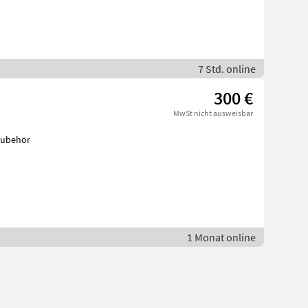
7 Std. online
300 €
MwSt nicht ausweisbar
rzubehör
1 Monat online