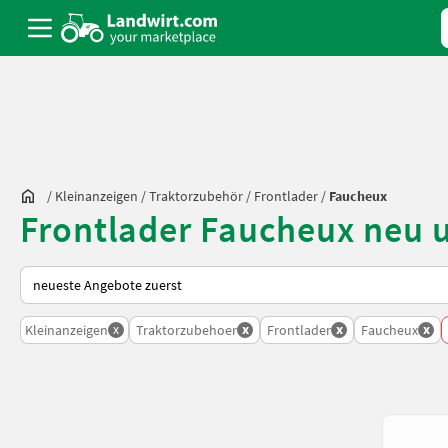
/
Kleinanzeigen
/
Traktorzubehör
/
Frontlader
/
Faucheux
Frontlader Faucheux neu 
So wird auf Landwirt.com sortiert
x
x
x
x
Kleinanzeigen
Traktorzubehoer
Frontlader
Faucheux