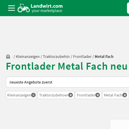
/
Kleinanzeigen
/
Traktorzubehör
/
Frontlader
/
Metal Fach
Frontlader Metal Fach neu
So wird auf Landwirt.com sortiert
x
x
x
x
Kleinanzeigen
Traktorzubehoer
Frontlader
Metal Fach