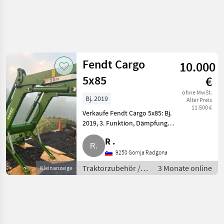
Fendt Cargo
10.000
5x85
€
ohne MwSt.
Bj. 2019
Alter Preis
11.500 €
Verkaufe Fendt Cargo 5x85: Bj.
2019, 3. Funktion, Dämpfung
dw, hydr.
R .
Werkzeugverriegelung,
Anbaukonsolen von Fendt 724.
9250 Gornja Radgona
Traktorzubehör Frontlader
Traktorzubehör /
3 Monate online
Kleinanzeige
Frontlader