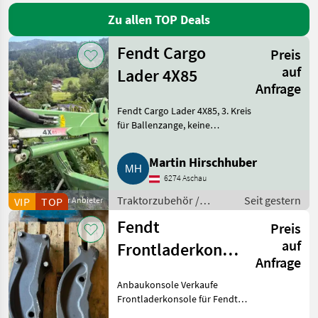
Zu allen TOP Deals
Stoll
Fendt Cargo
Alö
Preis
auf
Lader 4X85
Metal-Technik
Anfrage
Fendt Cargo Lader 4X85, 3. Kreis
Hydrac
für Ballenzange, keine
Dämpfung, mechanische
Alle 44
Verriegelung. Sehr guter
anzeigen
Martin Hirschhuber
Zustand. Vermittlung.
6274 Aschau
Traktorzubehör Frontlader
MARKTPLATZ
Traktorzubehör /
Seit gestern
VIP
Gewerblicher Anbieter
TOP
Marktplatz
Händlerangebote
Kleinanzeigen
Frontlader
Fendt
Preis
auf
Frontladerkonsole
Anfrage
400er Vario
Anbaukonsole Verkaufe
Baureihe com1
Frontladerkonsole für Fendt
400er Vario Baureihe com1, inkl.