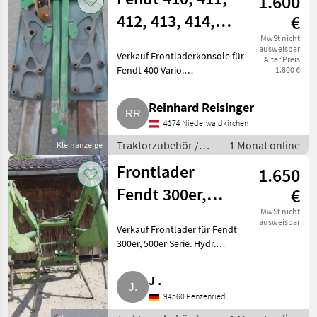
1.600
412, 413, 414,
€
415
MwSt nicht
ausweisbar
Verkauf Frontladerkonsole für
Alter Preis
Fendt 400 Vario.
1.800 €
Traktorzubehör Frontlader
Reinhard Reisinger
4174 Niederwaldkirchen
Traktorzubehör /
1 Monat online
Kleinanzeige
Frontlader
Frontlader
1.650
Fendt 300er,
€
500er
MwSt nicht
ausweisbar
Verkauf Frontlader für Fendt
300er, 500er Serie. Hydr.
Gerätebetätigung nachgerüstet.
Keine Parallelführung.
J .
Traktorzubehör Frontlader
94560 Penzenried