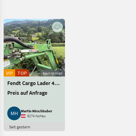
Suche
verfeinern
Kategorie
Land
Filter
5
13
AKTUELLER
Zurücksetzen
Ergebnisse
PFAD
anzeigen
Landtechnik
Traktorzubehoer
VIP
TOP
Kleinanzeige
Frontlader
Fendt Cargo Lader 4X85
Fendt
Preis auf Anfrage
KATEGORIE
WÄHLEN
Martin Hirschhuber
6274 Aschau
Fendt
Seit gestern
Hauer