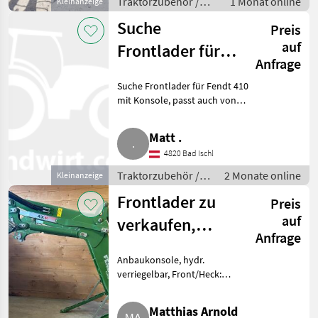
Traktorzubehör /
1 Monat online
Kleinanzeige
Frontlader
Suche
Preis
auf
Frontlader für
Anfrage
Fendt 410
Suche Frontlader für Fendt 410
mit Konsole, passt auch von
411-415er. Traktorzubehör
Frontlader
Matt .
4820 Bad Ischl
Traktorzubehör /
2 Monate online
Kleinanzeige
Frontlader
Frontlader zu
Preis
auf
verkaufen,
Anfrage
neuwertiger
Anbaukonsole, hydr.
Zustand Fendt
verriegelbar, Front/Heck:
Cargo 4X80
Frontlader Zum Verkauf steht
ein Frontlader der Marke Fendt
Matthias Arnold
Cargo 4X80. Der Frontlader