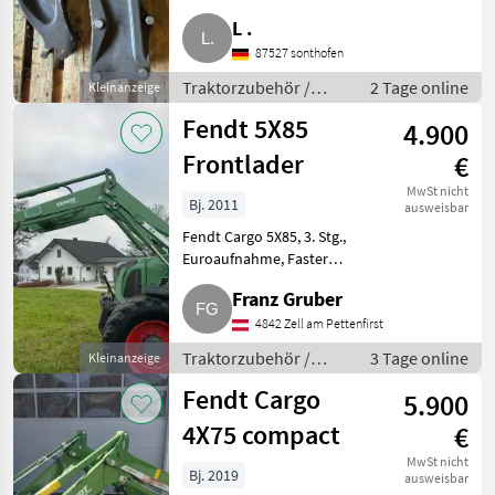
Befestigungsmaterial. Der
L .
Verkauf erfolgt unter
87527 sonthofen
Ausschluss jeglicher
Gewährleistun
Traktorzubehör /
2 Tage online
Kleinanzeige
Frontlader
Fendt 5X85
4.900
Frontlader
€
MwSt nicht
Bj. 2011
ausweisbar
Fendt Cargo 5X85, 3. Stg.,
Euroaufnahme, Faster
Multikuppler, alle Zylinder sind
Franz Gruber
dicht, Frontlader wird ohne
Konsole verkauft. Preis VB.
4842 Zell am Pettenfirst
Traktorzubehör Frontlader
Traktorzubehör /
3 Tage online
Kleinanzeige
Frontlader
Fendt Cargo
5.900
4X75 compact
€
MwSt nicht
Bj. 2019
ausweisbar