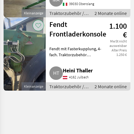
39030 Oberolang
befindet sich in neuwertigem
Zusta
Traktorzubehör /
2 Monate online
Kleinanzeige
Frontlader
Fendt
1.100
Frontladerkonsole
€
MwSt nicht
ausweisbar
Fendt mit Fasterkupplung, 4-
Alter Preis
fach. Traktorzubehör
1.250 €
Frontlader
Heini Thaller
4162 Julbach
Traktorzubehör /
2 Monate online
Kleinanzeige
Frontlader