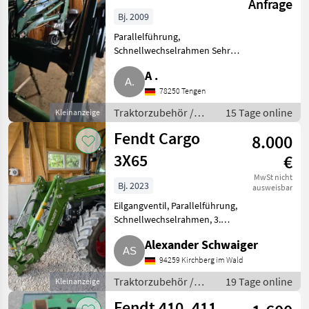
Anfrage
Bj. 2009
Parallelführung,
Schnellwechselrahmen Sehr
wenig gebraucht. Guter
A .
Zustand. Traktorzubehör
Frontlader
78250 Tengen
Traktorzubehör /
15 Tage online
Kleinanzeige
Frontlader
Fendt Cargo
8.000
3X65
€
MwSt nicht
Bj. 2023
ausweisbar
Eilgangventil, Parallelführung,
Schnellwechselrahmen, 3.
Steuerkreis Verkaufe Fendt
Alexander Schwaiger
Cargo 3X65, Bj. 2023, 3. Kreis.
Keine MwSt. ausweisbar.
94259 Kirchberg im Wald
Traktorzubehör Frontlader
Traktorzubehör /
19 Tage online
Kleinanzeige
Frontlader
Fendt 410, 411,