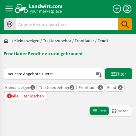
Angebote durchsuchen
/
Kleinanzeigen
/
Traktorzubehör
/
Frontlader
/
Fendt
Frontlader Fendt neu und gebraucht
So wird auf Landwirt.com sortiert
Filter
x
x
x
x
Kleinanzeigen
Traktorzubehoer
Frontlader
Fendt
x
alle Filter löschen
Liste
Raster