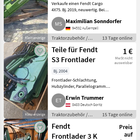
Verkaufe einen Fendt Cargo
4X75. Bj. 2019, neuwertig. Bei
weiteren Fragen bitte melden.
Maximilian Sonndorfer
Traktorzubehör Frontlader
94532 Außernzell
Traktorzubehör /
13 Tage online
Kleinanzeige
Frontlader
Teile für Fendt
1 €
S3 Frontlader
MwSt nicht
ausweisbar
Bj. 2004
Frontlader-Schlachtung,
Hubzylinder, Parallelogramm
mit Zylinder, Multi-
Erwin Trummer
Schnellkuppler, Eilgangventil
bzw. el. schaltbares 3.-Kreis-
8483 Deutsch Goritz
Ventil, alles in gut gebrauchtem
Traktorzubehör /
15 Tage online
Kleinanzeige
Frontlader
Fendt
Preis
auf
Frontlader 3 K