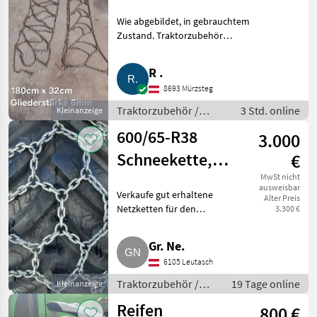
Wie abgebildet, in gebrauchtem
Zustand. Traktorzubehör
Schneeketten
R .
8693 Mürzsteg
Traktorzubehör /
3 Std. online
Kleinanzeige
Schneeketten
600/65-R38
3.000
Schneekette,
€
Forstkette,
MwSt nicht
ausweisbar
Verkaufe gut erhaltene
Alter Preis
Netzkette,
Netzketten für den
3.300 €
verstärkt
Winterdienst, Forstbereich und
dergleichen. Die Ketten wurden
Gr. Ne.
bei uns etwas im Schnee und
6105 Leutasch
einmal im Wald verwendet. Die
Ket
Traktorzubehör /
19 Tage online
Kleinanzeige
Schneeketten
Reifen
800 €