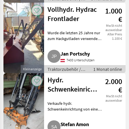
Sonstiges
Vollhydr. Hydrac
1.000
Traktorzubehör
Frontlader
€
MwSt nicht
ausweisbar
Wurde die letzten 25 Jahre nur
Alter Preis
zum Hackgutladen verwendet.
1.100 €
Nicht ausgeschlagen, wenig
verwendet. Wurde auf hydr.
Jan Portschy
Gerätebetätigung umgebaut.
7400 Unterschützen
Inkl. Leichtgutschaufel (
Traktorzubehör /
1 Monat online
Kleinanzeige
Frontlader
Hydr.
2.000
Schwenkeinrichtung
€
Hauer mit hydr.
MwSt nicht
ausweisbar
Verkaufe hydr.
Verriegelung
Schwenkeinrichtung von einem
POMS-150
Hauer POMS-150 mit hydr.
Verriegelung, EURO-Aufnahme.
Stefan Amon
Schwenkeinrichtung kann 14° li.