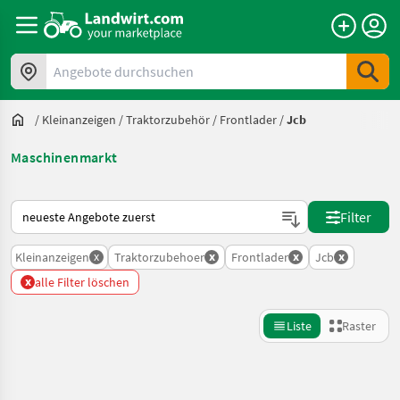
Angebote durchsuchen
/
Kleinanzeigen
/
Traktorzubehör
/
Frontlader
/
Jcb
Maschinenmarkt
So wird auf Landwirt.com sortiert
Filter
x
x
x
x
Kleinanzeigen
Traktorzubehoer
Frontlader
Jcb
x
alle Filter löschen
Liste
Raster