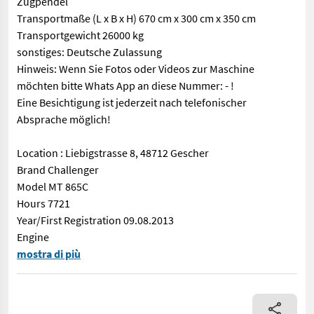
Zugpendel
Transportmaße (L x B x H) 670 cm x 300 cm x 350 cm
Transportgewicht 26000 kg
sonstiges: Deutsche Zulassung
Hinweis: Wenn Sie Fotos oder Videos zur Maschine
möchten bitte Whats App an diese Nummer: - !
Eine Besichtigung ist jederzeit nach telefonischer
Absprache möglich!
Location : Liebigstrasse 8, 48712 Gescher
Brand Challenger
Model MT 865C
Hours 7721
Year/First Registration 09.08.2013
Engine
Standort: Liebigstrasse 8, 48712 Gescher Hersteller Challenge
mostra di più