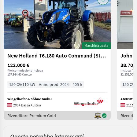
Macchina usata
New Holland T6.180 Auto Command (Stage V)
John D
122.000 €
38.703
IVA/commissione inclusa
inclusa IVA
107.964,60 € netto
32.252,50 € 
150 CV/110 kW
Anno prod. 2024
405 h
150 CV/
Wingelhofer & Söhne GmbH
AGXOR Ver
2084 Bassa Austria
2111 B
Rivenditore Premium Gold
Rivendit
Questo potrebbe interessarti