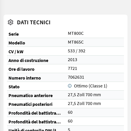
DATI TECNICI
MT800C
Serie
MT865C
Modello
533 / 392
CV / kW
2013
Anno di costruzione
7721
Ore di lavoro
7062631
Numero interno
Ottimo (Classe 1)
Stato
27,5 Zoll 700 mm
Pneumatico anteriore
27,5 Zoll 700 mm
Pneumatici posteriori
60
Profondità del battistrada anteriore (%)
60
Profondità del battistrada posteriore (%)
5
Unità di controllo DW (totale)