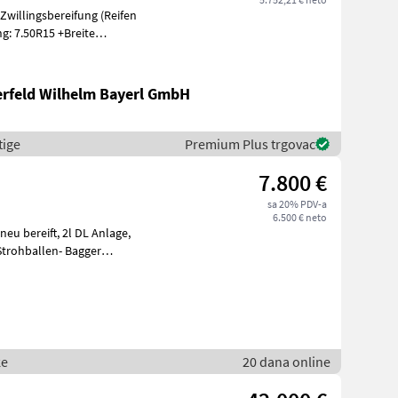
g: 7.50R15 +Breite
erfeld Wilhelm Bayerl GmbH
tige
Premium Plus trgovac
7.800 €
sa 20% PDV-a
6.500 € neto
ke
20 dana online