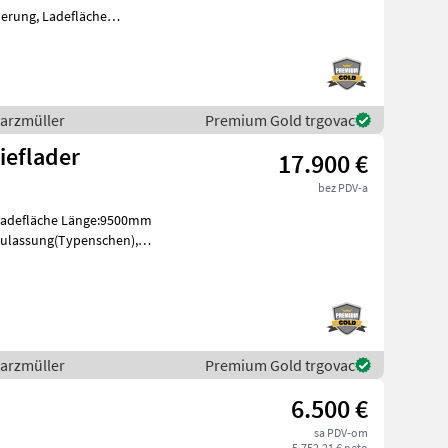
erung, Ladefläche
in-Pickerl.90km/h. Knjižica
warzmüller
Premium Gold trgovac
ieflader
17.900 €
bez PDV-a
Ladefläche Länge:9500mm
zulassung(Typenschen),
ski u
warzmüller
Premium Gold trgovac
6.500 €
sa PDV-om
5.752,21 € neto