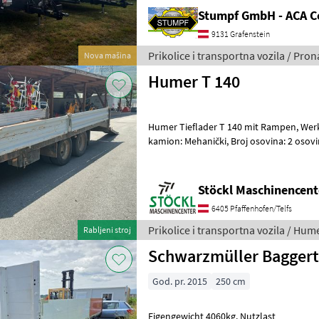
Stumpf GmbH - ACA C
9131 Grafenstein
Prikolice i transportna vozila / Pron
Nova mašina
Humer T 140
Humer Tieflader T 140 mit Rampen, Werkzeugkiste usw. (A) Rampa za
kamion: Mehanički, Broj osovina: 2 osovi
vozila Niski utovarivači
Stöckl Maschinencent
6405 Pfaffenhofen/Telfs
Prikolice i transportna vozila / Hum
Rabljeni stroj
Schwarzmüller Baggert
God. pr. 2015
250 cm
Eigengewicht 4060kg. Nutzlast