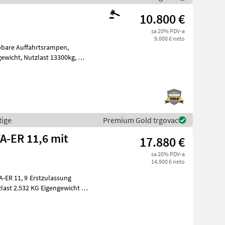
10.800 €
sa 20% PDV-a
9.000 € neto
tige
Premium Gold trgovac
TA-ER 11,6 mit
17.880 €
sa 20% PDV-a
14.900 € neto
Erstzulassung
H