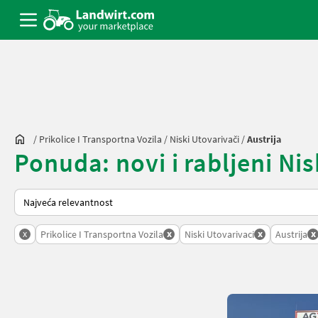
/
Prikolice I Transportna Vozila
/
Niski Utovarivači
/
Austrija
Ponuda: novi i rabljeni Nis
Tako se sortira na Landwirt.com
x
x
x
x
Prikolice I Transportna Vozila
Niski Utovarivaci
Austrija