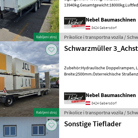
13940kg.Gesamtgewicht:18000kg.Luftfed
Länge:6800mm Breite:2500mm, Typensche
o tipu Prikolice
Nebel Baumaschinen
8424 Gabersdorf
Prikolice i transportna vozila / Sch
Rabljeni stroj
Schwarzmüller 3_Achst
Zubehör:Hydraulische Doppelrampen, 
Breite:2500mm.Österreichische Straßen
Bj.2007. Prikolice i transportna vozila Ni
Nebel Baumaschinen
8424 Gabersdorf
Prikolice i transportna vozila / Sch
Rabljeni stroj
Sonstige Tieflader