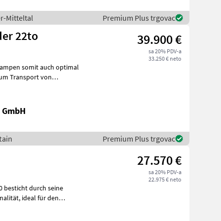
r-Mitteltal
Premium Plus trgovac
der 22to
39.900 €
sa 20% PDV-a
33.250 € neto
Rampen somit auch optimal
 Plattformlänge 8, 4mm,
k GmbH
tain
Premium Plus trgovac
27.570 €
sa 20% PDV-a
22.975 € neto
al für den
l i