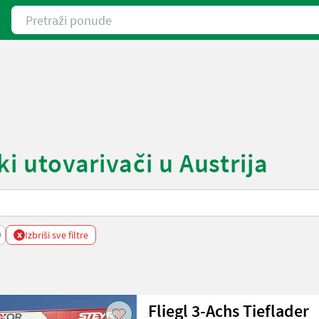
Pretraži ponude
ki utovarivači u Austrija
x
Izbriši sve filtre
Fliegl 3-Achs Tieflader