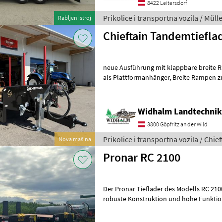
8422 Leitersdorf
Prikolice i transportna vozila / Mülle
Rabljeni stroj
Chieftain Tandemtiefla
neue Ausführung mit klappbare breite 
als Plattformanhänger, Breite Rampen zum Transport von
verschiedenen Fahrzeugen,
Widhalm Landtechni
3800 Göpfritz an der Wild
Prikolice i transportna vozila / Chief
Nova mašina
Pronar RC 2100
Der Pronar Tieflader des Modells RC 2100 besticht durch seine
robuste Konstruktion und hohe Funktionalität, ide
Transport schwerer Lasten. Dieses Model