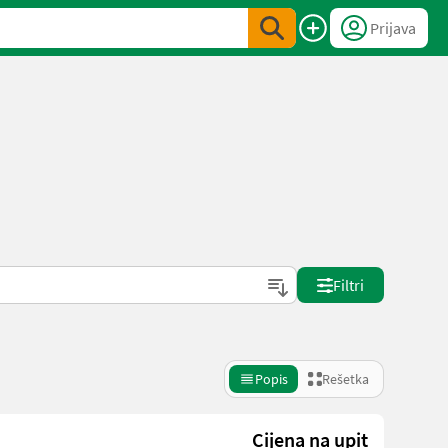
Prijava
Filtri
Popis
Rešetka
Cijena na upit