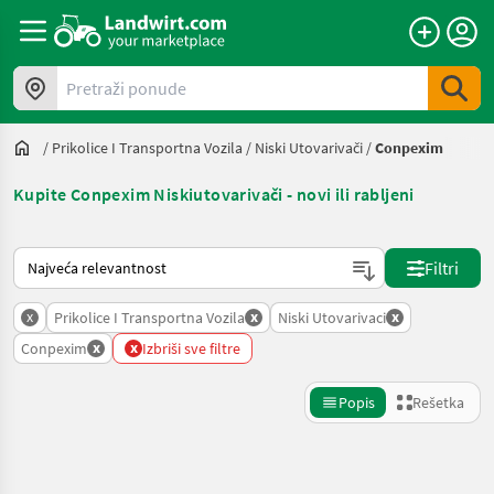
Pretraži ponude
/
Prikolice I Transportna Vozila
/
Niski Utovarivači
/
Conpexim
Kupite Conpexim Niskiutovarivači - novi ili rabljeni
Tako se sortira na Landwirt.com
Filtri
x
x
x
Prikolice I Transportna Vozila
Niski Utovarivaci
x
x
Conpexim
Izbriši sve filtre
Popis
Rešetka