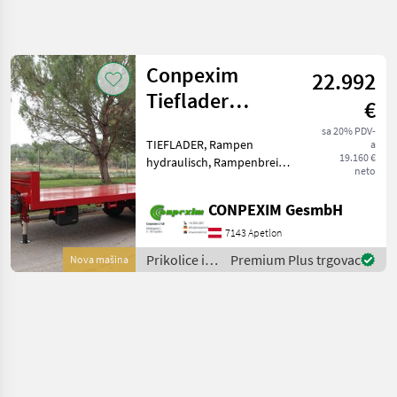
Precizirajte
pretragu
Conpexim
22.992
Kategorija
Država
Filtri
4
Tieflader
€
Tandem L 6,5 m
sa 20% PDV-
Prikaži 1
TRENUTNA
TIEFLADER, Rampen
Poništi
a
STAZA
rezultata
19.160 €
hydraulisch, Rampenbreite
neto
Poljoprivredna
80 cm, DL-Bremse, Reifen
tehnika
445/45R19, 5, Beleuchtung,
CONPEXIM GesmbH
Prikolice I
Zugdeichsel gefedert,
Transportna
Stirnwand 400 mm,
7143 Apetlon
Vozila
Stützfuß hydraulisch,
Prikolice i
Premium Plus trgovac
Nova mašina
Niski
Tandem
transportna
Utovarivaci
vozila /
Conpexim
Conpexim
ODABERITE
KATEGORIJU
Conpexim