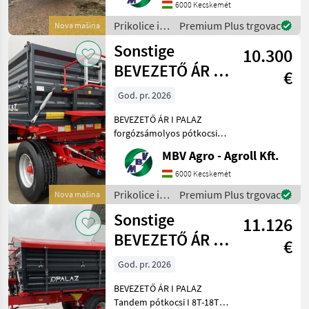
közvetlenül az importőrtől,
6000 Kecskemét
a régió legnagyobb PALAZ
Prikolice i
Premium Plus trgovac
Nova mašina
kereskedőitő
transportna
Sonstige
10.300
vozila /
Sonstige
BEVEZETŐ ÁR I
€
PALAZ
God. pr. 2026
forgózsámolyos
BEVEZETŐ ÁR I PALAZ
pótkocsik I 8
forgózsámolyos pótkocsik I
8T-18T Ha PALAZ akkor
MBV Agro - Agroll Kft.
kizárólag az MBV AGRO!
Vásároljon közvetlenül az
6000 Kecskemét
importőrtől, a régió
Prikolice i
Premium Plus trgovac
Nova mašina
legnagyobb PALAZ
transportna
Sonstige
keresked
11.126
vozila /
Sonstige
BEVEZETŐ ÁR I
€
PALAZ Tandem
God. pr. 2026
pótkocsi I 8T-18T
BEVEZETŐ ÁR I PALAZ
Tandem pótkocsi I 8T-18T