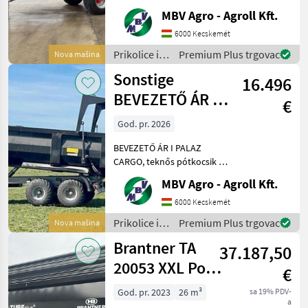
Ha PALAZ akkor kizárólag
MBV Agro - Agroll Kft.
az MBV AGRO! Vásároljon
közvetlenül az importőrtől,
6000 Kecskemét
a régió legnagyobb PALAZ
Prikolice i
Premium Plus trgovac
Nova mašina
kereskedőitől. Az
transportna
Sonstige
16.496
vozila /
Sonstige
BEVEZETŐ ÁR I
€
PALAZ CARGO,
God. pr. 2026
teknős
BEVEZETŐ ÁR I PALAZ
pótkocsik I 1
CARGO, teknős pótkocsik I
12-18T I 2 tengely Ha PALAZ
MBV Agro - Agroll Kft.
akkor kizárólag az MBV
AGRO! Vásároljon
6000 Kecskemét
közvetlenül az importőrtől,
Prikolice i
Premium Plus trgovac
Nova mašina
a régió legnagyobb PA
transportna
Brantner TA
37.187,50
vozila /
Sonstige
20053 XXL Power
€
Push+
God. pr. 2023
26 m³
sa 19% PDV-
a