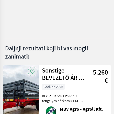
Möslein
Fliegl
Pronar
Müller-Mitteltal
Daljnji rezultati koji bi vas mogli
zanimati:
Humbaur
Prikaži
Sonstige
sve
5.260
(24)
BEVEZETŐ ÁR I
€
PALAZ 1
MARKETPLACE
God. pr. 2026
tengelyes
Ponude
Mali
BEVEZETŐ ÁR I PALAZ 1
Marketplace
trgovaca
pótkocsik I 4T-8
oglasi
tengelyes pótkocsik I 4T-8T
Ha PALAZ akkor kizárólag
MBV Agro - Agroll Kft.
az MBV AGRO! Vásároljon