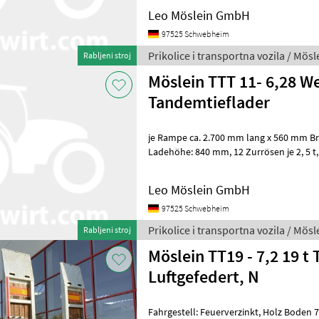
Leo Möslein GmbH
97525 Schwebheim
Prikolice i transportna vozila / Mösl
Rabljeni stroj
Möslein TTT 11- 6,28 W
Tandemtieflader
je Rampe ca. 2.700 mm lang x 560 mm Breit , Rampen mit Gitter
Ladehöhe: 840 mm, 12 Zurrösen je 2, 5 t, 8 x Zurrösen je 6 t, Stahl-
Bordwände, klappbar und
Leo Möslein GmbH
97525 Schwebheim
Prikolice i transportna vozila / Mösl
Rabljeni stroj
Möslein TT19 - 7,2 19 t
Luftgefedert, N
Fahrgestell: Feuerverzinkt, Holz Boden 70 mm stark, 20 x Zurrösen, 2 x