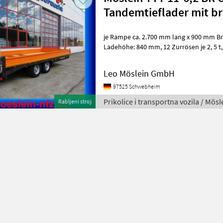
Tandemtieflader mit br
je Rampe ca. 2.700 mm lang x 900 mm Breit , Rampen mit Gitter
Ladehöhe: 840 mm, 12 Zurrösen je 2, 5 t, 8 x Zurrösen je 6 t, Stahl-
Bordwände, klappbar und
Leo Möslein GmbH
97525 Schwebheim
Prikolice i transportna vozila / Mösl
Rabljeni stroj