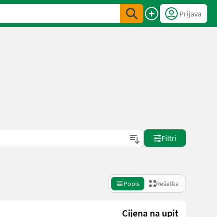
Prijava
Filtri
Popis
Rešetka
Cijena na upit