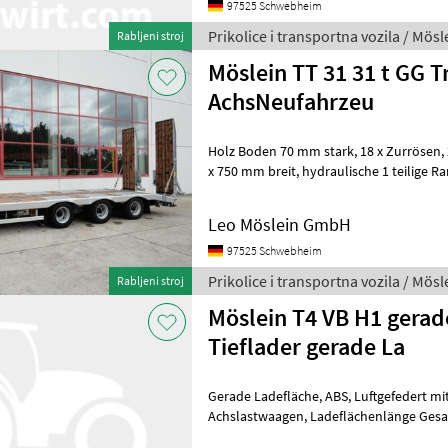
97525 Schwebheim
Prikolice i transportna vozila / Mösl
Rabljeni stroj
Möslein TT 31 31 t GG T
AchsNeufahrzeu
Holz Boden 70 mm stark, 18 x Zurrösen, 2 x Rampen je 3.000 mm lang
x 750 mm breit, hydraulische 1 teilige Rampen, Ladehöhe: 900 mm, , --
Druckfehler, Irrtümer u
Leo Möslein GmbH
97525 Schwebheim
Prikolice i transportna vozila / Mösl
Rabljeni stroj
Möslein T4 VB H1 gerad
Tieflader gerade La
Gerade Ladefläche, ABS, Luftgefedert mit heben und senken,
Achslastwaagen, Ladeflächenlänge Gesamt ca: 9.350 mm, 32 x
Zurrösen, 10 x Rungentaschen im Auss