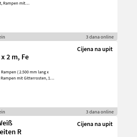
it
ein
3 dana online
Cijena na upit
x 2 m, Fe
ein
3 dana online
Weiß
Cijena na upit
eiten R