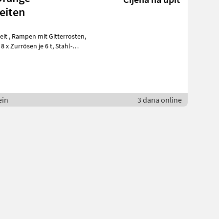
eiten
rosten,
ein
3 dana online