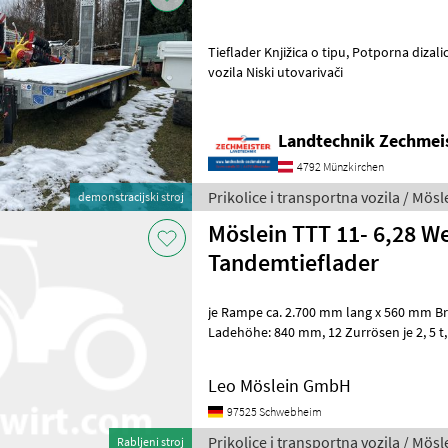
Tieflader Knjižica o tipu, Potporna dizali
vozila Niski utovarivači
Landtechnik Zechmei
4792 Münzkirchen
Prikolice i transportna vozila / Mösl
demonstracijski stroj
Möslein TTT 11- 6,28 W
Tandemtieflader
je Rampe ca. 2.700 mm lang x 560 mm Breit , Rampen mit Gitter
Ladehöhe: 840 mm, 12 Zurrösen je 2, 5 t, 8 x Zurrösen je 6 t, Stahl-
Bordwände, klappbar und
Leo Möslein GmbH
97525 Schwebheim
Prikolice i transportna vozila / Mösl
Rabljeni stroj