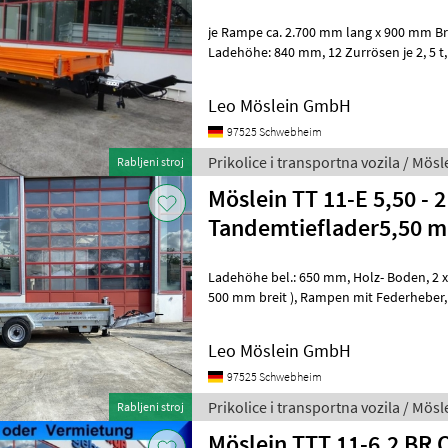
je Rampe ca. 2.700 mm lang x 900 mm Breit , Rampen mit Gitter
Ladehöhe: 840 mm, 12 Zurrösen je 2, 5 t, 8 x Zurrösen je 6 t, Stahl-
Bordwände, klappbar und
Leo Möslein GmbH
97525 Schwebheim
Prikolice i transportna vozila / Mösl
Rabljeni stroj
Möslein TT 11-E 5,50 - 2
Tandemtieflader5,50 m 
Ladehöhe bel.: 650 mm, Holz- Boden, 2 x Rampen ( 2.500 mm lang x
500 mm breit ), Rampen mit Federheber, Rampen mit Gitterrosten, 10
x Zurrösen , Getriebestützw
Leo Möslein GmbH
97525 Schwebheim
Prikolice i transportna vozila / Mösl
Rabljeni stroj
Möslein TTT 11-6,2 BR 