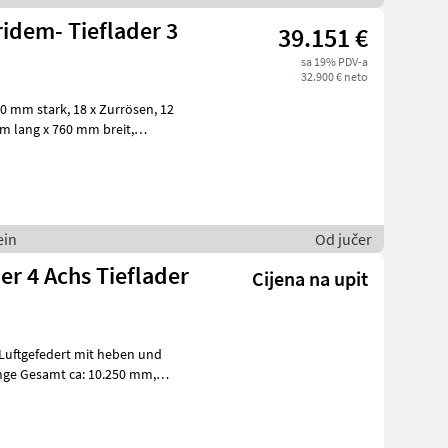
ridem- Tieflader 3
39.151 €
sa 19% PDV-a
32.900 € neto
ein
Od jučer
er 4 Achs Tieflader
Cijena na upit