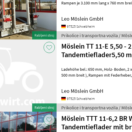
Rampen je 3.100 mm lang x 760 mm breit, Rampen m
Federhebewerk, 8 x Rungentaschen, Lad
Leo Möslein GmbH
97525 Schwebheim
Prikolice i transportna vozila / Mösl
Rabljeni stroj
Möslein TT 11-E 5,50 - 2
Tandemtieflader5,50 m 
Ladehöhe bel.: 650 mm, Holz- Boden, 2 x Rampen ( 2.500 mm lang x
500 mm breit ), Rampen mit Federheber, Rampen mit Gitterrosten, 10
x Zurrösen , Getriebestützw
Leo Möslein GmbH
97525 Schwebheim
Prikolice i transportna vozila / Mösl
Rabljeni stroj
Möslein TTT 11-6,2 BR 
Tandemtieflader mit br