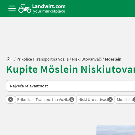
/
Prikolice I Transportna Vozila
/
Niski Utovarivači
/
Moeslein
Kupite Möslein Niskiutovari
Tako se sortira na Landwirt.com
x
x
x
Prikolice I Transportna Vozila
Niski Utovarivaci
Moeslein