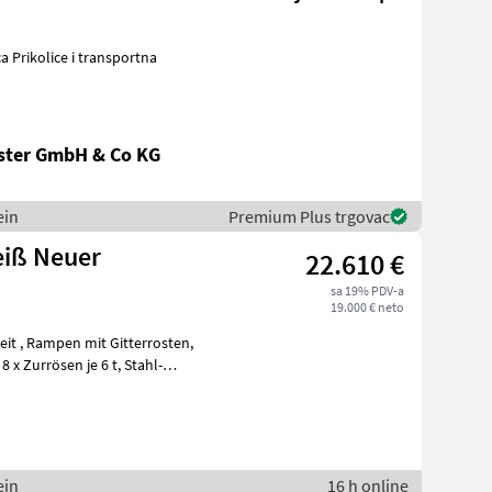
ca Prikolice i transportna
ster GmbH & Co KG
ein
Premium Plus trgovac
eiß Neuer
22.610 €
sa 19% PDV-a
19.000 € neto
rosten,
ein
16 h online