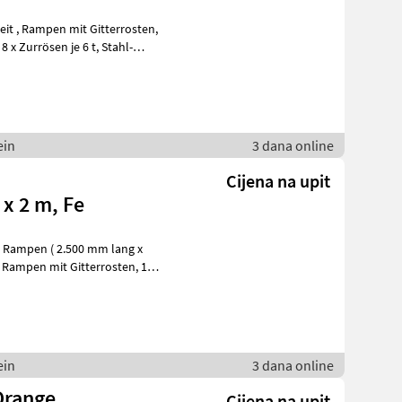
rosten,
ein
3 dana online
Cijena na upit
x 2 m, Fe
ein
3 dana online
Orange
Cijena na upit