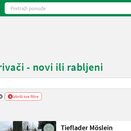
Pretraži ponude
vači - novi ili rabljeni
x
x
Izbriši sve filtre
Tieflader Möslein