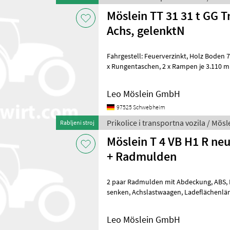
Möslein TT 31 31 t GG T
Achs, gelenktN
Fahrgestell: Feuerverzinkt, Holz Boden 70 mm stark, 18 x Zurrösen, 12
x Rungentaschen, 2 x Rampen je 3.110 mm lang x 760 mm breit,
hydraulische 1 teilige Rampen
Leo Möslein GmbH
97525 Schwebheim
Prikolice i transportna vozila / Mösl
Rabljeni stroj
Möslein T 4 VB H1 R neu
+ Radmulden
2 paar Radmulden mit Abdeckung, ABS, Luftgefedert mit heben und
senken, Achslastwaagen, Ladeflächenlänge Gesamt ca: 10.250 mm,
Tiefbett ca: 7.150 mm lang, Lade
Leo Möslein GmbH