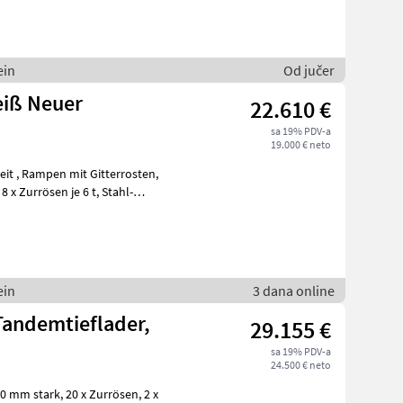
ein
Od jučer
eiß Neuer
22.610 €
sa 19% PDV-a
19.000 € neto
rosten,
ein
3 dana online
 Tandemtieflader,
29.155 €
sa 19% PDV-a
24.500 € neto