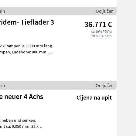
ein
Od jučer
ridem- Tieflader 3
36.771 €
sa 19% PDV-a
30.900 € neto
ein
Od jučer
e neuer 4 Achs
Cijena na upit
enrah