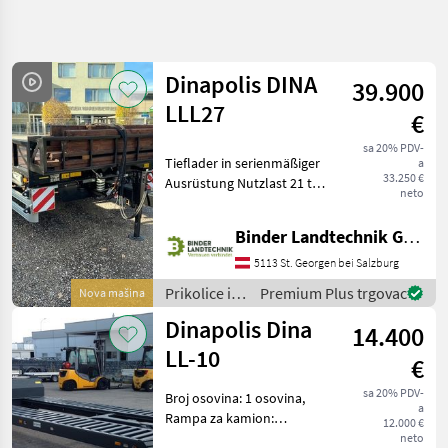
Precizirajte
pretragu
Dinapolis DINA
39.900
Kategorija
Država
Filtri
4
LLL27
€
sa 20% PDV-
Prikaži 5
TRENUTNA
Tieflader in serienmäßiger
Poništi
a
STAZA
rezultata
33.250 €
Ausrüstung Nutzlast 21 to
neto
Poljoprivredna
Geschwindigkeit max. 50
tehnika
km/h Länge der Plattform
Binder Landtechnik GmbH & CoKG
Prikolice I
6500 mm Länge des
Transportna
geneigten Hecks 1700 mm
5113 St. Georgen bei Salzburg
Vozila
Breite der Pla
Prikolice i
Premium Plus trgovac
Nova mašina
Niski
transportna
Utovarivaci
Dinapolis Dina
14.400
vozila /
Dinapolis
Dinapolis
LL-10
€
ODABERITE
sa 20% PDV-
Broj osovina: 1 osovina,
KATEGORIJU
a
Rampa za kamion:
12.000 €
Hidraulično, Kočnica:
Dinapolis
neto