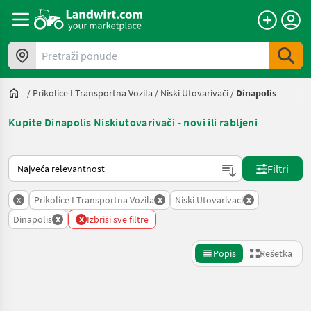
Pretraži ponude
/
Prikolice I Transportna Vozila
/
Niski Utovarivači
/
Dinapolis
Kupite Dinapolis Niskiutovarivači - novi ili rabljeni
Tako se sortira na Landwirt.com
Filtri
x
x
x
Prikolice I Transportna Vozila
Niski Utovarivaci
x
x
Dinapolis
Izbriši sve filtre
Popis
Rešetka