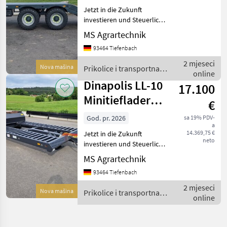
absenkbare
Jetzt in die Zukunft
Rampe Dr
investieren und Steuerlich
profitieren ! Mit je 30%
MS Agrartechnik
Sonderabschreibung in den
93464 Tiefenbach
ersten drei Jahren möglich
! Keine komplizierten
2 mjeseci
Nova mašina
Prikolice i transportna
Förderanträge ! –
online
vozila / Dinapolis
Dinapolis LL-10
17.100
Minitieflader
€
Plattform
God. pr. 2026
sa 19% PDV-
a
14.369,75 €
Jetzt in die Zukunft
neto
investieren und Steuerlich
profitieren ! Mit je 30%
MS Agrartechnik
Sonderabschreibung in den
93464 Tiefenbach
ersten drei Jahren möglich
! Keine komplizierten
2 mjeseci
Nova mašina
Prikolice i transportna
Förderanträge ! –
online
vozila / Dinapolis