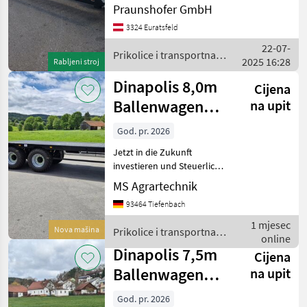
Pneumatska kočnica
Praunshofer GmbH
Prikolice i transportna
Möslein
3324 Euratsfeld
vozila Niski utovarivači
22-07-
Prikolice i transportna
Fliegl
2025 16:28
Rabljeni stroj
vozila / Dinapolis
Dinapolis 8,0m
Pronar
Cijena
Ballenwagen
na upit
Müller-Mitteltal
Hydraulisch
God. pr. 2026
absenkbare
Humbaur
Jetzt in die Zukunft
Rampen D
investieren und Steuerlich
Prikaži
profitieren ! Mit je 30%
MS Agrartechnik
sve
Sonderabschreibung in den
(24)
93464 Tiefenbach
ersten drei Jahren möglich
! Keine komplizierten
1 mjesec
MARKETPLACE
Nova mašina
Prikolice i transportna
Förderanträge ! –
online
vozila / Dinapolis
Dinapolis 7,5m
Ponude
Mali
Cijena
Marketplace
trgovaca
oglasi
Ballenwagen
na upit
Hydraulisch
God. pr. 2026