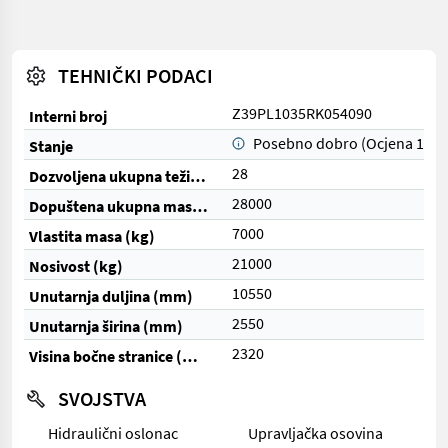
TEHNIČKI PODACI
Z39PL1035RK054090
Interni broj
Posebno dobro (Ocjena 1)
Stanje
28
Dozvoljena ukupna težina (t)
28000
Dopuštena ukupna masa (kg)
7000
Vlastita masa (kg)
21000
Nosivost (kg)
10550
Unutarnja duljina (mm)
2550
Unutarnja širina (mm)
2320
Visina bočne stranice (mm)
SVOJSTVA
Hidraulični oslonac
Upravljačka osovina