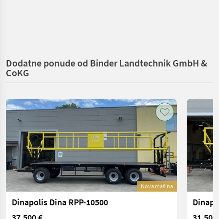
Dodatne ponude od Binder Landtechnik GmbH &
CoKG
Nova mašina
Dinapolis Dina RPP-10500
Dinapo
37.500 €
31.500