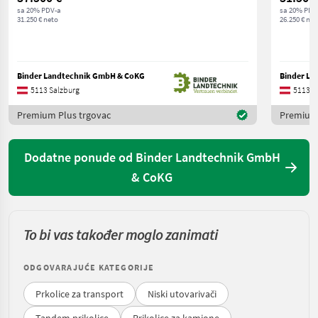
sa 20% PDV-a
sa 20% PDV
31.250 € neto
26.250 € net
Binder Landtechnik GmbH & CoKG
Binder La
5113 Salzburg
5113 S
Premium Plus trgovac
Premium 
Dodatne ponude od Binder Landtechnik GmbH
& CoKG
To bi vas također moglo zanimati
ODGOVARAJUĆE KATEGORIJE
Prkolice za transport
Niski utovarivači
Tandem prikolice
Prikolice za kamione