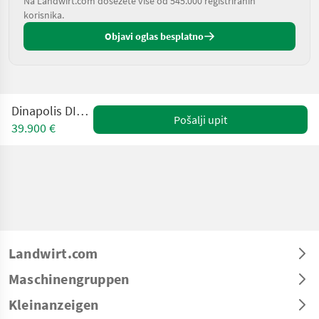
Na Landwirt.com dosežete više od 545.000 registriranih
korisnika.
Objavi oglas besplatno
Dinapolis DINA LLL27
Pošalji upit
39.900 €
Landwirt.com
Maschinengruppen
Kleinanzeigen