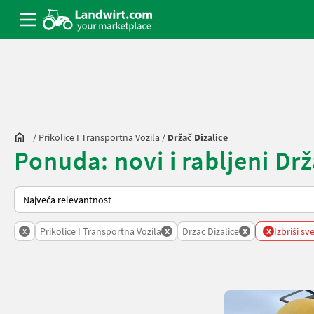
/
Prikolice I Transportna Vozila
/
Držač Dizalice
Ponuda: novi i rabljeni Drž
Tako se sortira na Landwirt.com
x
x
x
x
Prikolice I Transportna Vozila
Drzac Dizalice
Izbriši sve