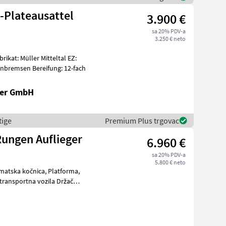
-Plateausattel
3.900 €
sa 20% PDV-a
3.250 € neto
06/2002 Achsen: SAF-Achsen mit Scheibenbremsen Bereifung: 12-fach
ler GmbH
tige
Premium Plus trgovac
ungen Auflieger
6.960 €
sa 20% PDV-a
5.800 € neto
matska kočnica, Platforma,