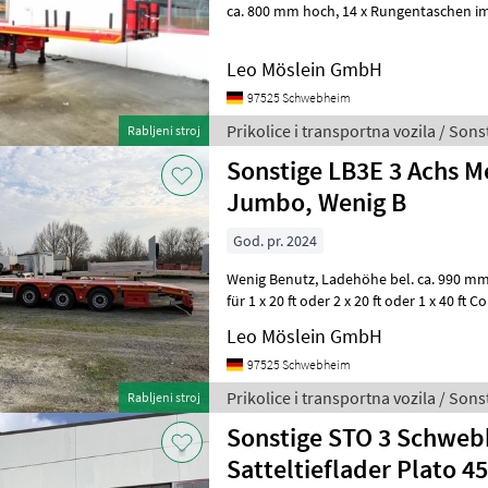
ca. 800 mm hoch, 14 x Rungentaschen im Aussenrahmen, 8 x
Steckrungen, 3 x Quer- Rungenleiste
Leo Möslein GmbH
97525 Schwebheim
Prikolice i transportna vozila / Sons
Rabljeni stroj
Sonstige LB3E 3 Achs Me
Jumbo, Wenig B
God. pr. 2024
Wenig Benutz, Ladehöhe bel. ca. 990 mm, 12 x Containerverschlüsse,
für 1 x 20 ft oder 2 x 20 ft oder 1 x 40 ft Container, , 
Rampen 1.000 ¤, , --
Leo Möslein GmbH
97525 Schwebheim
Prikolice i transportna vozila / Sons
Rabljeni stroj
Sonstige STO 3 Schweb
Satteltieflader Plato 45