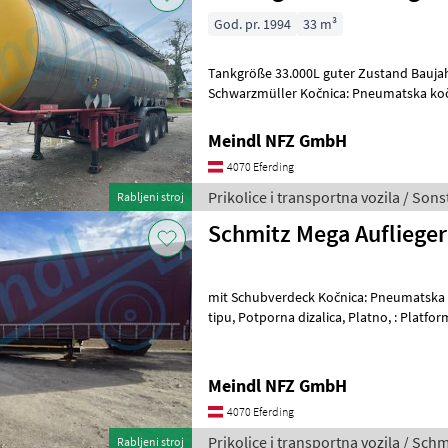
God. pr. 1994
33 m³
Tankgröße 33.000L guter Zustand Baujah
Schwarzmüller Kočnica: Pneumatska kočni
Potporna dizalica Prikolice i transportna
Meindl NFZ GmbH
4070 Eferding
Prikolice i transportna vozila / Sons
Rabljeni stroj
Schmitz Mega Auflieger
mit Schubverdeck Kočnica: Pneumatska ko
tipu, Potporna dizalica, Platno, : Platforma Prikolice i transportna
vozila Držač dizalice
Meindl NFZ GmbH
4070 Eferding
Prikolice i transportna vozila / Schm
Rabljeni stroj