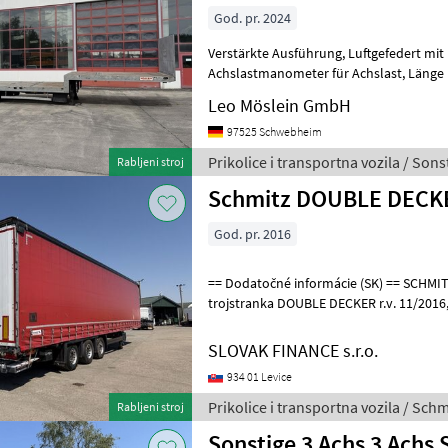
God. pr. 2024
Verstärkte Ausführung, Luftgefedert mit Liftachse,
Achslastmanometer für Achslast, Länge Hochbett ca. 4.140 mm, Länge
Tiefbett ca. 8.600 mm, Ladehöhe ca
Leo Möslein GmbH
97525 Schwebheim
Prikolice i transportna vozila / Sons
Rabljeni stroj
Schmitz DOUBLE DECKE
God. pr. 2016
== Dodatočné informácie (SK) == SCHMITZ CARGOBULL LOWDECK
trojstranka DOUBLE DECKER r.v. 11/2016, kotúčové brzdy, zdvíhac
náprava, vnútorná výška: 3m, hydraulic
SLOVAK FINANCE s.r.o.
934 01 Levice
Prikolice i transportna vozila / Schm
Rabljeni stroj
Sonstige 3 Achs 3 Achs 