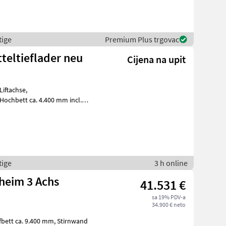
tige
Premium Plus trgovac
tteltieflader neu
Cijena na upit
efbett ca. 8.500 mm, Ladeh
tige
3 h online
heim 3 Achs
41.531 €
sa 19% PDV-a
34.900 € neto