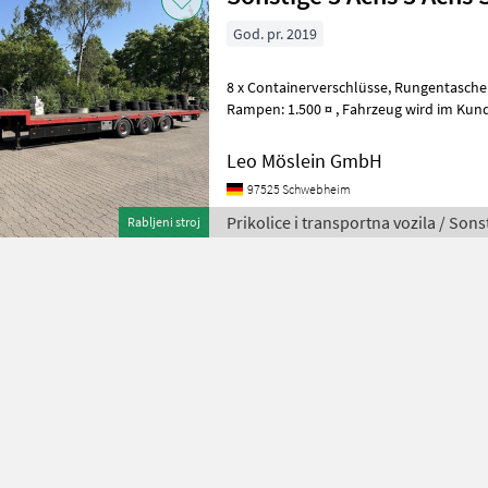
God. pr. 2019
8 x Containerverschlüsse, Rungentaschen , Zurrösen, Aufpreis für
Rampen: 1.500 ¤ , Fahrzeug wird im Kundenauftrag angeboten, , --
Druckfehler, Irrtümer und Ände
Leo Möslein GmbH
97525 Schwebheim
Prikolice i transportna vozila / Sons
Rabljeni stroj