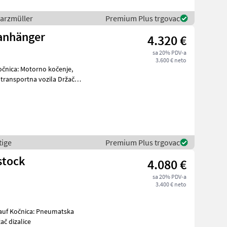
warzmüller
Premium Plus trgovac
nanhänger
4.320 €
sa 20% PDV-a
3.600 € neto
tige
Premium Plus trgovac
stock
4.080 €
sa 20% PDV-a
3.400 € neto
kauf Kočnica: Pneumatska
ač dizalice