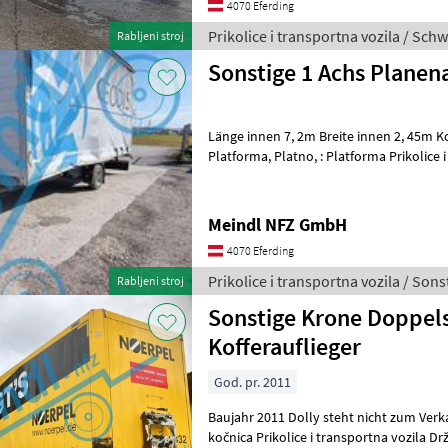
4070 Eferding
Prikolice i transportna vozila / Sch
Rabljeni stroj
Sonstige 1 Achs Plane
Länge innen 7, 2m Breite innen 2, 45m Kočnica: Motorno kočenje,
Platforma, Platno, : Platforma Prikolice i transportna vozila Držač
dizalice
Meindl NFZ GmbH
4070 Eferding
Prikolice i transportna vozila / Sons
Rabljeni stroj
Sonstige Krone Doppel
Kofferauflieger
God. pr. 2011
Baujahr 2011 Dolly steht nicht zum Ver
kočnica Prikolice i transportna vozila Drž