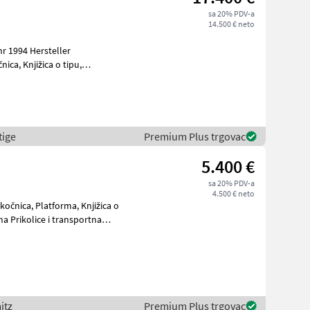
sa 20% PDV-a
14.500 € neto
r 1994 Hersteller
ca, Knjižica o tipu,
 vozila
tige
Premium Plus trgovac
5.400 €
sa 20% PDV-a
4.500 € neto
čnica, Platforma, Knjižica o
itz
Premium Plus trgovac