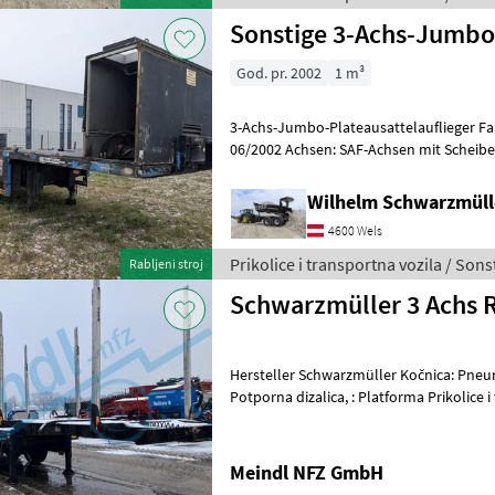
Sonstige 3-Achs-Jumbo
God. pr. 2002
1 m³
3-Achs-Jumbo-Plateausattelauflieger Fabrikat: Müller Mitteltal EZ:
Wilhelm Schwarzmül
4600 Wels
Prikolice i transportna vozila / Sons
Rabljeni stroj
Schwarzmüller 3 Achs R
Hersteller Schwarzmüller Kočnica: Pneu
Potporna dizalica, : Platforma Prikolice i transportna vozila Držač
dizalice
Meindl NFZ GmbH