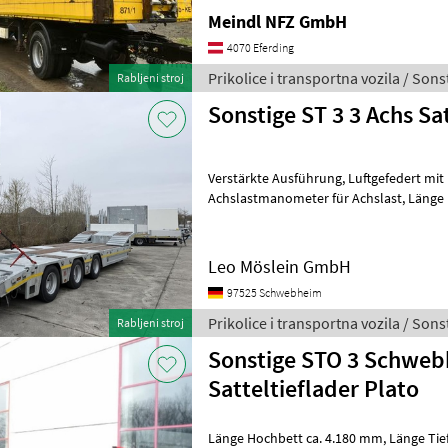
Meindl NFZ GmbH
4070 Eferding
Prikolice i transportna vozila / Sons
Rabljeni stroj
Sonstige ST 3 3 Achs Sa
Verstärkte Ausführung, Luftgefedert mit Liftachse,
Achslastmanometer für Achslast, Länge Hochbett ca. 4.400 mm incl.
Schräge, Länge Ti
Leo Möslein GmbH
97525 Schwebheim
Prikolice i transportna vozila / Sons
Rabljeni stroj
Sonstige STO 3 Schweb
Satteltieflader Plato
Länge Hochbett ca. 4.180 mm, Länge Tiefbett ca. 9.400 mm, Stirnwand