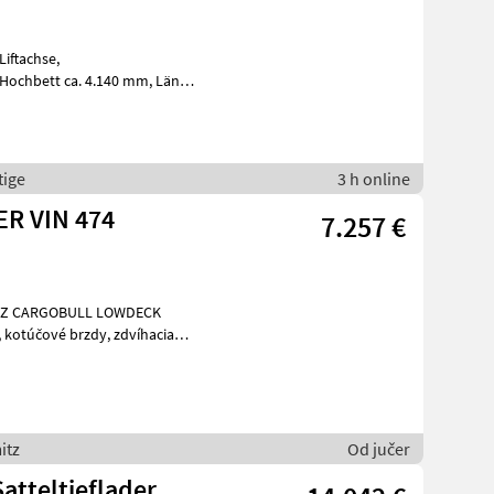
. 900 mm
tige
3 h online
R VIN 474
7.257 €
ia
itz
Od jučer
Satteltieflader