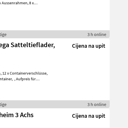
tige
3 h online
ga Satteltieflader,
Cijena na upit
Aufpreis für
tige
3 h online
heim 3 Achs
Cijena na upit