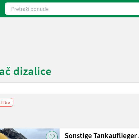
Pretraži ponude
ač dizalice
 filtre
Sonstige Tankauflieger