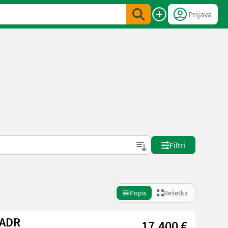
Prijava
Filtri
Popis
Rešetka
 ADR
17.400 €