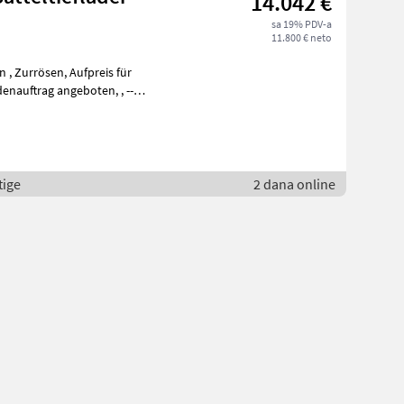
14.042 €
sa 19% PDV-a
11.800 € neto
tige
2 dana online