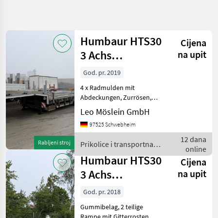
Precizirajte
pretragu
Humbaur HTS30
Cijena
Kategorija
Država
Filtri
4
3 Achs
na upit
Satteltieflader
God. pr. 2019
Prikaži 2
TRENUTNA
Poništi
mit Radmulden
STAZA
rezultata
4 x Radmulden mit
Poljoprivredna
Abdeckungen, Zurrösen,
tehnika
Elektro- Hydraulik- Pumpe
Leo Möslein GmbH
für Rampen und
Prikolice I
97525 Schwebheim
Transportna
Abstützung, , --
Vozila
Druckfehler, Irrtümer und
12 dana
Rabljeni stroj
Prikolice i transportna
Drzac
Änderungen vorbehalten,
online
vozila / Humbaur
Dizalice
Muster- Bilde
Humbaur HTS30
Cijena
Humbaur
3 Achs
na upit
Satteltieflader,
ODABERITE
God. pr. 2018
KATEGORIJU
neuwertig
Gummibelag, 2 teilige
Humbaur
Rampe mit Gitterrosten,