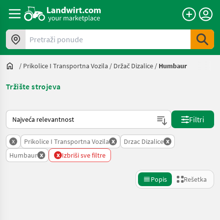
Pretraži ponude
/
Prikolice I Transportna Vozila
/
Držač Dizalice
/
Humbaur
Tržište strojeva
Tako se sortira na Landwirt.com
Filtri
x
x
x
Prikolice I Transportna Vozila
Drzac Dizalice
x
x
Humbaur
Izbriši sve filtre
Popis
Rešetka