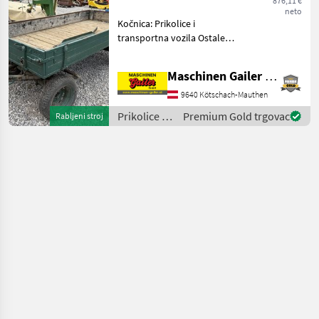
876,11 €
kotača
neto
Kočnica: Prikolice i
transportna vozila Ostale
prikolice
Maschinen Gailer GmbH
9640 Kötschach-Mauthen
Prikolice i
Premium Gold trgovac
Rabljeni stroj
transportna
vozila /
Sonstige