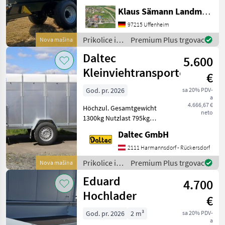
Lampenschutz, autom.
Klaus Sämann Landmaschinen Fachbetrieb GmbH
Anhängekupplung, Öl und
Luft hinten, Planenaufbau
97215 Uffenheim
mit Rollplane,
Prikolice i
Premium Plus trgovac
Nova mašina
Bedienplattform,
transportna
Daltec
Bordwände mit Powerfle
5.600
vozila /
Brantner
Kleinviehtransporter
€
God. pr. 2026
sa 20% PDV-
a
4.666,67 €
Höchzul. Gesamtgewicht
neto
1300kg Nutzlast 795kg
Innenmaße:
Daltec GmbH
2580x1400x1480
Außenmasse:
2111 Harmannsdorf - Rückersdorf
4160x1910x2120 Reifen
Prikolice i
Premium Plus trgovac
Nova mašina
185R14C 1 Achse Aufbau •
transportna
Eduard
Stahlblechwände • Pol
4.700
vozila /
Daltec
Hochlader
€
God. pr. 2026
2 m³
sa 20% PDV-
a