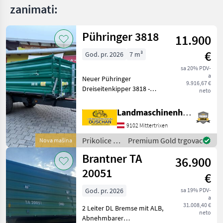
zanimati:
Pühringer 3818
11.900
€
God. pr. 2026
7 m³
sa 20% PDV-
a
Neuer Pühringer
9.916,67 €
Dreiseitenkipper 3818 -
neto
Eigengewicht 1480kg -
Nutzlast 6000kg -
Landmaschinenhandel Ouschan Anton
Brückenmaße
9102 Mittertrixen
3850x1820mm -
Pendelaufsatzwand -
Prikolice i
Premium Gold trgovac
Nova mašina
Grundbordwand 500mm
transportna
Brantner TA
mit Hebefede
36.900
vozila /
Pühringer
20051
€
God. pr. 2026
sa 19% PDV-
a
31.008,40 €
2 Leiter DL Bremse mit ALB,
neto
Abnehmbarer