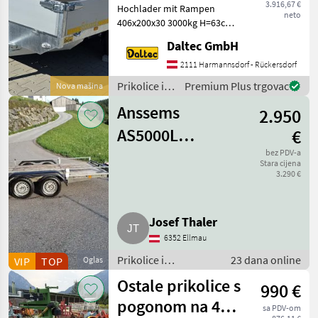
3.916,67 €
Hochlader mit Rampen
neto
406x200x30 3000kg H=63cm
Rampen – sofort erhältlich!
Daltec GmbH
Statt € 5.195, - um € 4.700, -
inkl. 20% Ust AUFBAU
2111 Harmannsdorf - Rückersdorf
Bordwände aus Aluminium
Prikolice i
Premium Plus trgovac
Nova mašina
Hohlka
transportna
Anssems
2.950
vozila /
Eduard
AS5000L
€
Tiefbettanhänger
bez PDV-a
Stara cijena
3.290 €
2.800 kg
Anhänger Pkw
Josef Thaler
6352 Ellmau
Prikolice i
23 dana online
VIP
TOP
Oglas
transportna vozila /
Ostale prikolice s
990 €
Ostale prikolice
pogonom na 4
sa PDV-om