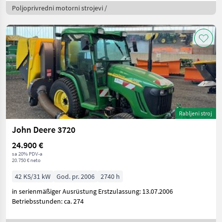
Poljoprivredni motorni strojevi /
Rabljeni stroj
John Deere 3720
24.900 €
sa 20% PDV-a
20.750 € neto
42 KS/31 kW
God. pr. 2006
2740 h
in serienmäßiger Ausrüstung Erstzulassung: 13.07.2006
Betriebsstunden: ca. 274