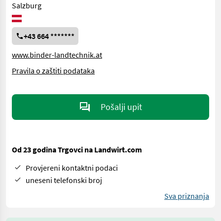
Salzburg
+43 664 *******
www.binder-landtechnik.at
Pravila o zaštiti podataka
Pošalji upit
Od 23 godina Trgovci na Landwirt.com
Provjereni kontaktni podaci
uneseni telefonski broj
Sva priznanja