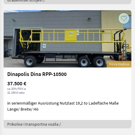
Građevinski strojevi /
Nova mašina
Dinapolis Dina RPP-10500
37.500 €
sa 20% PDV-a
31.250 € neto
in serienmäßiger Ausrüstung Nutzlast 19,2 to Ladefläche Maße
Länge/ Breite/ Hö
Prikolice i transportna vozila /