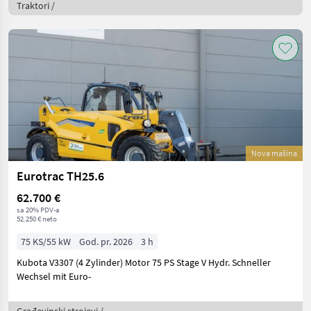
Traktori /
Nova mašina
Eurotrac TH25.6
62.700 €
sa 20% PDV-a
52.250 € neto
75 KS/55 kW
God. pr. 2026
3 h
Kubota V3307 (4 Zylinder) Motor 75 PS Stage V Hydr. Schneller
Wechsel mit Euro-