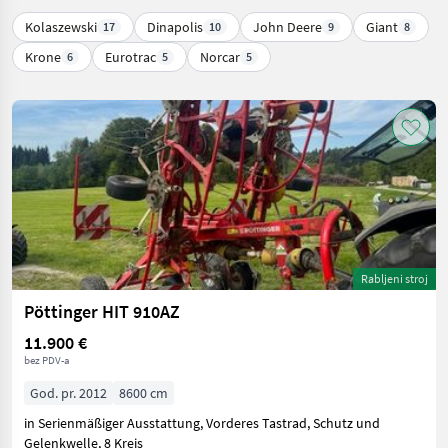
Kolaszewski
Dinapolis
John Deere
Giant
17
10
9
8
Krone
Eurotrac
Norcar
6
5
5
Rabljeni stroj
Pöttinger HIT 910AZ
11.900 €
bez PDV-a
God. pr. 2012
8600 cm
in Serienmäßiger Ausstattung, Vorderes Tastrad, Schutz und
Gelenkwelle, 8 Kreis