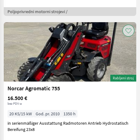
Poljoprivredni motorni strojevi /
Rabljeni stroj
Norcar Agromatic 755
16.500 €
bez PDV-a
20 KS/15 kW
God. pr. 2010
1350 h
in serienmäßiger Ausstattung Radmotoren Antrieb Hydrostatisch
Bereifung 23x8