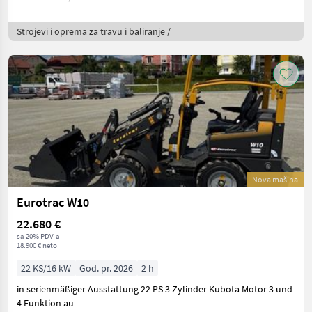
Strojevi i oprema za travu i baliranje /
Nova mašina
Eurotrac W10
22.680 €
sa 20% PDV-a
18.900 € neto
22 KS/16 kW
God. pr. 2026
2 h
in serienmäßiger Ausstattung 22 PS 3 Zylinder Kubota Motor 3 und
4 Funktion au