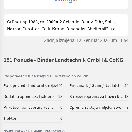
Gründung 1986, ca. 2000m2 Gelände, Deutz-Fahr, Solis,
Norcar, Eurotrac, Celli, Krone, Dinapolis, Shelterall® u.a.
Zadnja izmjena: 12. Februar 2026 um 11:54
151 Ponude - Binder Landtechnik GmbH & CoKG
Raspoređeno u 7 kategorija · sortirano po količini
Poljoprivredni motorni strojevi
40
Pneumatici/ Gume/ Naplatci
24
Dodatna oprema za traktore
23
Strojevi i oprema za travu i baliranje
13
Prikolice i transportna vozila
9
Oprema za staju i mljekarstvo
7
Traktori
6
NAJPOPULARNIJE MARKE PRODAVAČA