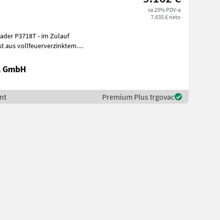
sa 20% PDV-a
7.635 € neto
der P3718T - im Zulauf
r
al GmbH
ent
Premium Plus trgovac