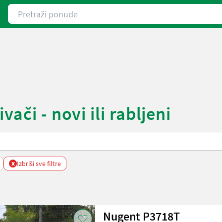
Pretraži ponude
ači - novi ili rabljeni
x
Izbriši sve filtre
Nugent P3718T