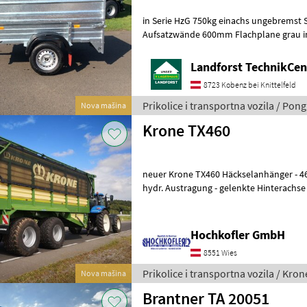
in Serie HzG 750kg einachs ungebremst 
Aufsatzwände 600mm Flachplane grau ink
Um Ihnen unnötige Wartezeiten oder W
Landforst TechnikCent
8723 Kobenz bei Knittelfeld
Prikolice i transportna vozila / Pong
Nova mašina
Krone TX460
neuer Krone TX460 Häckselanhänger - 46m³ Fassungsvermögen -
hydr. Austragung - gelenkte Hinterachs
Kugelkopfkupplung - Hydraulische
Hochkofler GmbH
8551 Wies
Prikolice i transportna vozila / Kron
Nova mašina
Brantner TA 20051