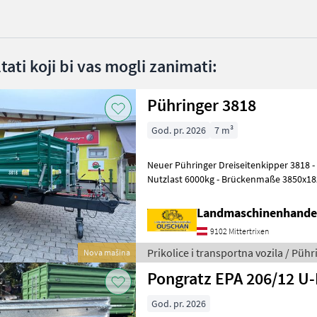
ltati koji bi vas mogli zanimati:
Pühringer 3818
God. pr. 2026
7 m³
Neuer Pühringer Dreiseitenkipper 3818 - Eigengewicht 1480kg -
Nutzlast 6000kg - Brückenmaße 3850x1
Grundbordwand 500mm mit Hebefede
Landmaschinenhande
9102 Mittertrixen
Prikolice i transportna vozila / Pühr
Nova mašina
Pongratz EPA 206/12 U
God. pr. 2026