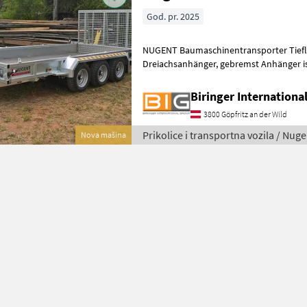
God. pr. 2025
NUGENT Baumaschinentransporter Tiefla
Dreiachsanhänger, gebremst Anhänger ist aus vollfeuerverzinktem
Stahl gefertigt Hochbelastbare Auffahrts
Biringer Internation
3800 Göpfritz an der Wild
Prikolice i transportna vozila / Nug
Nova mašina