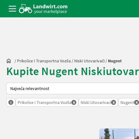
/
Prikolice I Transportna Vozila
/
Niski Utovarivači
/
Nugent
Kupite Nugent Niskiutovariv
Tako se sortira na Landwirt.com
x
x
x
x
Prikolice I Transportna Vozila
Niski Utovarivaci
Nugent