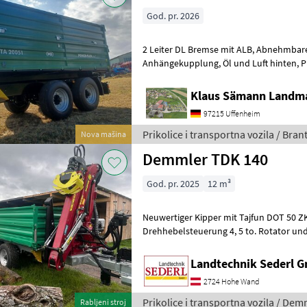
God. pr. 2026
2 Leiter DL Bremse mit ALB, Abnehmbarer Lampenschutz, autom.
Anhängekupplung, Öl und Luft hinten, Planenaufbau mit Rollplane,
Bedienplattform, Bordwände mit Powe
Klaus Sämann Landma
97215 Uffenheim
Prikolice i transportna vozila / Bran
Nova mašina
Demmler TDK 140
God. pr. 2025
12 m³
Neuwertiger Kipper mit Tajfun DOT 50 ZK Kran. Kran 
Drehhebelsteuerung 4, 5 to. Rotator und
Pendelbremse Flap Down Abstützung K
Landtechnik Sederl 
2724 Hohe Wand
Prikolice i transportna vozila / Dem
Rabljeni stroj