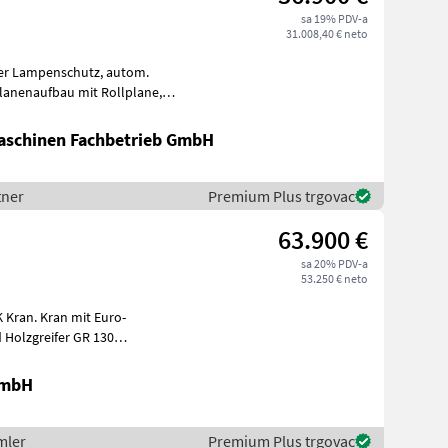
sa 19% PDV-a
31.008,40 € neto
rfle
schinen Fachbetrieb GmbH
tner
Premium Plus trgovac
63.900 €
sa 20% PDV-a
53.250 € neto
mit Euro-
 Holzgreifer GR 130
ranse
GmbH
mler
Premium Plus trgovac