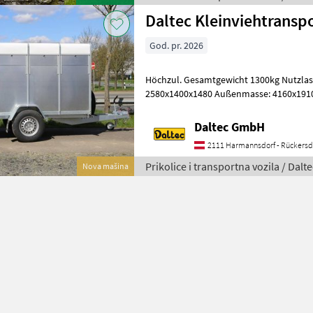
Daltec Kleinviehtransp
God. pr. 2026
Höchzul. Gesamtgewicht 1300kg Nutzlast 795kg I
2580x1400x1480 Außenmasse: 4160x1910
Achse Aufbau • Stahlblechwände • Pol
Daltec GmbH
2111 Harmannsdorf - Rückersd
Prikolice i transportna vozila / Dalte
Nova mašina