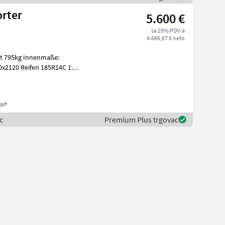
orter
5.600 €
sa 20% PDV-a
4.666,67 € neto
nnenmaße:
x2120 Reifen 185R14C 1
orf
c
Premium Plus trgovac