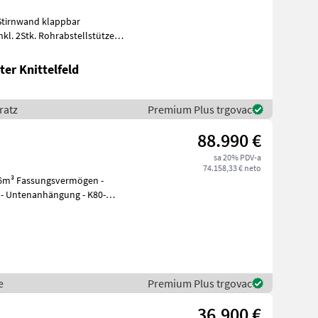
Stirnwand klappbar
l. 2Stk. Rohrabstellstützen
egst
er Knittelfeld
ratz
Premium Plus trgovac
88.990 €
sa 20% PDV-a
74.158,33 € neto
e - Untenanhängung - K80-
e
Premium Plus trgovac
36.900 €