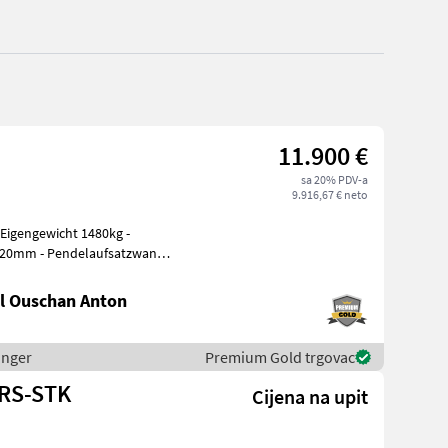
11.900 €
sa 20% PDV-a
9.916,67 € neto
820mm - Pendelaufsatzwand -
l Ouschan Anton
inger
Premium Gold trgovac
-RS-STK
Cijena na upit