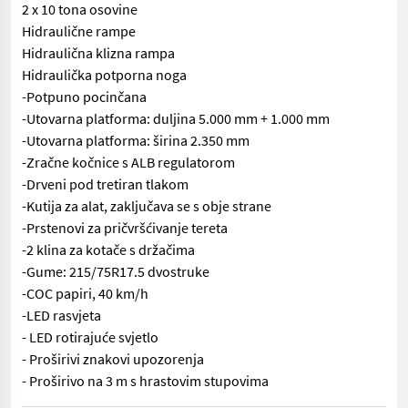
2 x 10 tona osovine
Hidraulične rampe
Hidraulična klizna rampa
Hidraulička potporna noga
-Potpuno pocinčana
-Utovarna platforma: duljina 5.000 mm + 1.000 mm
-Utovarna platforma: širina 2.350 mm
-Zračne kočnice s ALB regulatorom
-Drveni pod tretiran tlakom
-Kutija za alat, zaključava se s obje strane
-Prstenovi za pričvršćivanje tereta
-2 klina za kotače s držačima
-Gume: 215/75R17.5 dvostruke
-COC papiri, 40 km/h
-LED rasvjeta
- LED rotirajuće svjetlo
- Proširivi znakovi upozorenja
- Proširivo na 3 m s hrastovim stupovima
Palaz 19-tonski tandem niskopodni kamion, pocinčan Najveća dopu