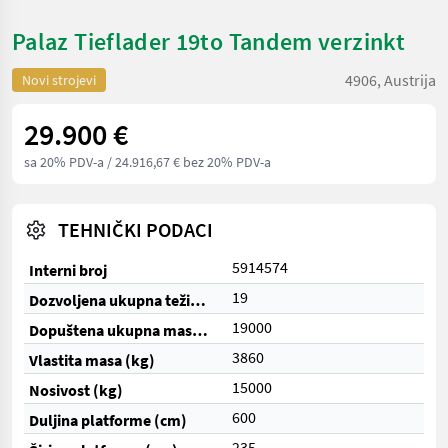
Palaz Tieflader 19to Tandem verzinkt
4906, Austrija
Novi strojevi
29.900 €
sa 20% PDV-a
/ 24.916,67 € bez 20% PDV-a
TEHNIČKI PODACI
5914574
Interni broj
19
Dozvoljena ukupna težina (t)
19000
Dopuštena ukupna masa (kg)
3860
Vlastita masa (kg)
15000
Nosivost (kg)
600
Duljina platforme (cm)
235