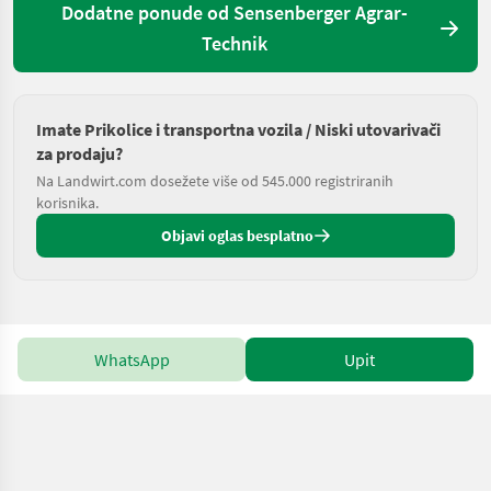
Dodatne ponude od Sensenberger Agrar-
Technik
Imate Prikolice i transportna vozila / Niski utovarivači
za prodaju?
Na Landwirt.com dosežete više od 545.000 registriranih
korisnika.
Objavi oglas besplatno
WhatsApp
Upit