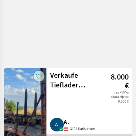
Niski utovarivači
Verkaufe
8.000
Tieflader
€
Goldhofer
bez PDV-a
Stara cijena
9.000 €
A .
3121 Karlstetten