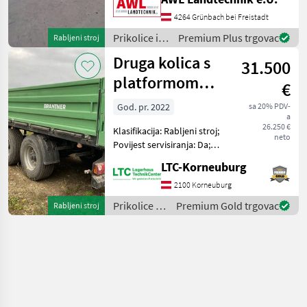
zračnim kočnicama,
rasvjetom, dobro stanje.
4264 Grünbach bei Freistadt
PRIVATNA PRODAJA
Prikolice i
Premium Plus trgovac
Rabljeni stroj
Prikolice i t
transportna
Druga kolica s
31.500
vozila /
Sonstige
platformom
€
DPW 24000
God. pr. 2022
sa 20% PDV-
a
26.250 €
Klasifikacija: Rabljeni stroj;
neto
Povijest servisiranja: Da;
Broj prethodnih vlasnika: 1;
LTC-Korneuburg
Ostale značajke stroja:
Privatna prodaja 0664
2100 Korneuburg
3912976 Prikolice i
Prikolice i
Premium Gold trgovac
Rabljeni stroj
transportn
transportna
vozila /
Sonstige