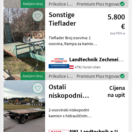
PRIVATVERKAUF Broj
Prikolice i
Premium Plus trgovac
Rabljeni stroj
osovina: 3 osovine, Kočnica
transportna
Sonstige
5.800
vozila /
Sonstige
Tieflader
€
bez PDV-a
Tieflader Broj osovina: 1
osovina, Rampa za kamion:
Mehanički Prikolice i
transportna vozila Niski
Landtechnik Zechmeister GmbH & Co KG
utovarivači
4792 Münzkirchen
Prikolice i
Premium Plus trgovac
Rabljeni stroj
transportna
Ostali
Cijena
vozila /
Sonstige
niskopodni
na upit
kamioni s 2
2-osovinski niskopodni
osovine
kamion s hidrauličnim
rampama i integriranim
nosačem, dvolinijskim
AWL Landtechnik e.U.