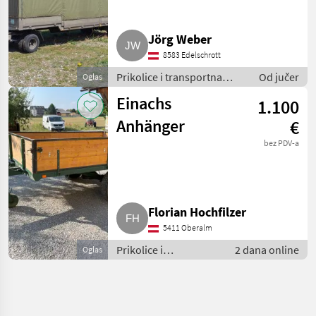
Jörg Weber
8583 Edelschrott
Prikolice i transportna
Od jučer
Oglas
vozila / Niski utovarivači
Einachs
1.100
Anhänger
€
bez PDV-a
Florian Hochfilzer
5411 Oberalm
Prikolice i
2 dana online
Oglas
transportna vozila /
Niski utovarivači