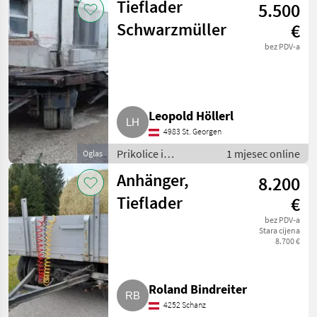
Tieflader
5.500
Niski utovarivači
Schwarzmüller
€
bez PDV-a
Leopold Höllerl
4983 St. Georgen
Prikolice i
1 mjesec online
Oglas
transportna vozila /
Anhänger,
8.200
Niski utovarivači
Tieflader
€
bez PDV-a
Stara cijena
8.700 €
Roland Bindreiter
4252 Schanz