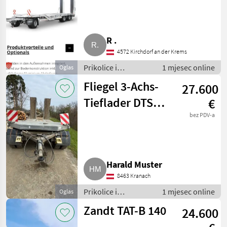
R .
4572 Kirchdorf an der Krems
Prikolice i
1 mjesec online
Oglas
transportna vozila /
Fliegel 3-Achs-
27.600
Niski utovarivači
Tieflader DTS
€
300
bez PDV-a
Harald Muster
8463 Kranach
Prikolice i
1 mjesec online
Oglas
transportna vozila /
Zandt TAT-B 140
24.600
Niski utovarivači