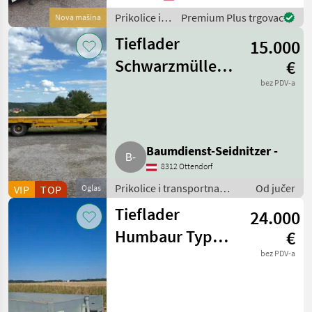
mm 300 x 135 mm
Prikolice i
Premium Plus trgovac
Nova mašina
Druckluft- + H
transportna
Tieflader
15.000
vozila /
Sonstige
Schwarzmüller
€
TÜ 30
bez PDV-a
Baumdienst-Seidnitzer -
8312 Ottendorf
Prikolice i transportna
Od jučer
VIP
TOP
Oglas
vozila / Niski utovarivači
Tieflader
24.000
Humbaur Typ
€
CBA
bez PDV-a