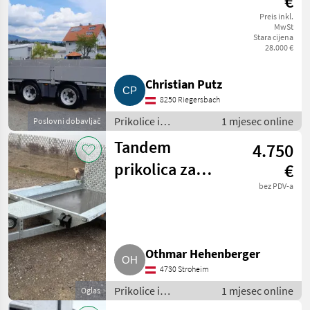
€
Preis inkl.
MwSt
Stara cijena
28.000 €
Christian Putz
8250 Riegersbach
Prikolice i
1 mjesec online
Poslovni dobavljač
transportna vozila /
Tandem
4.750
Niski utovarivači
prikolica za
€
automobil s
bez PDV-a
utovarnom
rampom
Othmar Hehenberger
4730 Stroheim
Prikolice i
1 mjesec online
Oglas
transportna vozila /