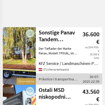
Sonstige Panav
36.600
Tandem
€
Tieflader TP018
sa 20% PDV-
Der Tieflader der Marke
a
Panav, Modell TP018L, ist
30.500 €
ein vielseitig einsetzbarer
neto
Tandemachser, der durch
KFZ Service / Landmaschinen Philipp Manhart
seine hervorragende
3713 Reinprechtspölla
Ausstattung besticht. Zu
30-07-
den herausragen
Prikolice i transportna
2025 22:39
Nova mašina
vozila / Sonstige
Ostali MSD
43.560
niskopodni
€
kamioni 19000
sa 20% PDV-