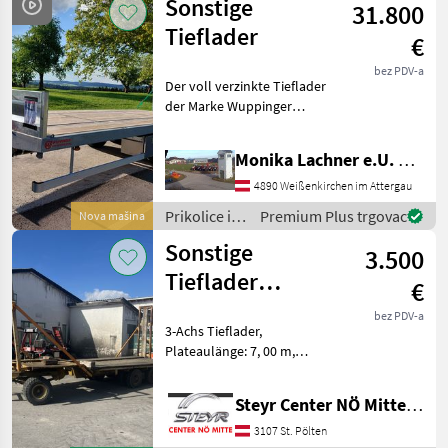
Sonstige
31.800
vozila /
Sonstige
Tieflader
€
bez PDV-a
Der voll verzinkte Tieflader
der Marke Wuppinger
spezifiziert, bietet eine
erstklassige Ausstattung
Monika Lachner e.U. Maschinenhandel
und ist ideal für den
Transport von schweren
4890 Weißenkirchen im Attergau
Lasten geeignet. Der
Prikolice i
Premium Plus trgovac
Nova mašina
transportna
Sonstige
3.500
vozila /
Sonstige
Tieflader
€
PRIVATVERKAUF
bez PDV-a
3-Achs Tieflader,
Plateaulänge: 7, 00 m,
Druckluftbremse nicht
funktionstüchtig,
Steyr Center NÖ Mitte Landmaschinentechnik GmbH
Vorderachse defekt,
Bereifung: 7.00-12,
3107 St. Pölten