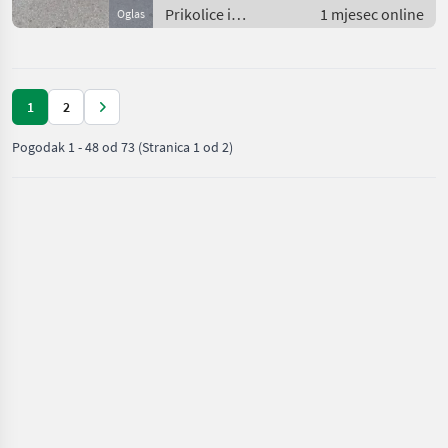
Prikolice i
1 mjesec online
Oglas
transportna vozila /
Niski utovarivači
1
2
Pogodak
1
-
48
od
73
(Stranica 1 od 2)