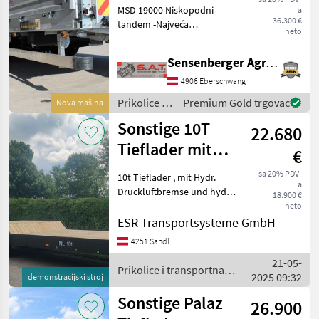
MSD 19000 Niskopodni
a
36.300 €
tandem -Najveća
neto
dopuštena ukupna težina
18.000 kg -Težina bez tereta
Sensenberger Agrar-Technik
cca. 4.500 kg -Nosivost
13.500 kg -2 x 10-tonske
4906 Eberschwang
osovine -Prostor za utovar
Prikolice i
Premium Gold trgovac
Nova mašina
transportna
Sonstige 10T
22.680
vozila /
Sonstige
Tieflader mit
€
hydr. Rampen
sa 20% PDV-
10t Tieflader , mit Hydr.
a
Druckluftbremse und hydr.
18.900 €
Rampen, massive
neto
Ausführung Prikolice i
ESR-Transportsysteme GmbH
transportna vozila Niski
4251 Sandl
utovarivači
21-05-
Prikolice i transportna
2025 09:32
demonstracijski stroj
vozila / Sonstige
Sonstige Palaz
26.900