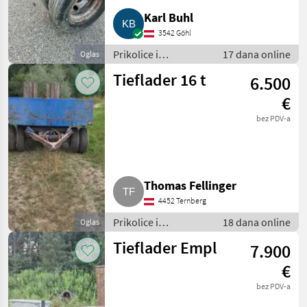
Karl Buhl
3542 Göhl
Prikolice i
17 dana online
Oglas
transportna vozila /
Tieflader 16 t
6.500
Niski utovarivači
€
bez PDV-a
Thomas Fellinger
4452 Ternberg
Prikolice i
18 dana online
Oglas
transportna vozila /
Tieflader Empl
7.900
Niski utovarivači
€
bez PDV-a