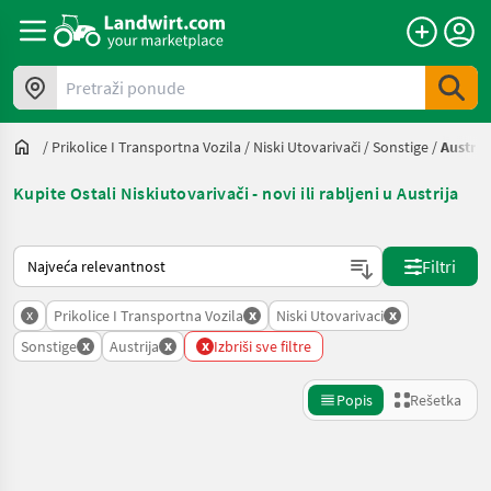
Pretraži ponude
/
Prikolice I Transportna Vozila
/
Niski Utovarivači
/
Sonstige
/
Austrij
Kupite Ostali Niskiutovarivači - novi ili rabljeni u Austrija
Tako se sortira na Landwirt.com
Filtri
x
x
x
Prikolice I Transportna Vozila
Niski Utovarivaci
x
x
x
Sonstige
Austrija
Izbriši sve filtre
Popis
Rešetka