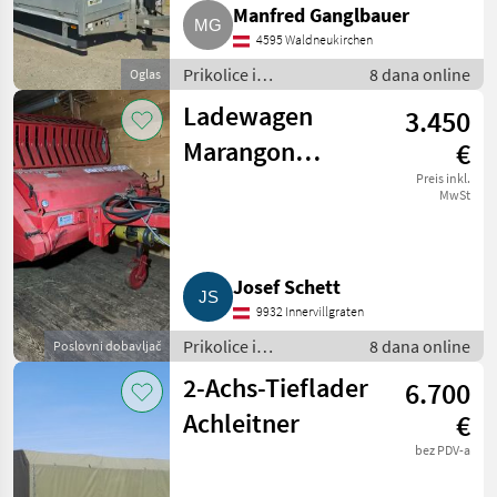
Manfred Ganglbauer
4595 Waldneukirchen
Prikolice i
8 dana online
Oglas
transportna vozila /
Ladewagen
3.450
Niski utovarivači
Marangon
€
(ähnlich Gruber)
Preis inkl.
MwSt
Faster 15A
Josef Schett
9932 Innervillgraten
Prikolice i
8 dana online
Poslovni dobavljač
transportna vozila /
2-Achs-Tieflader
6.700
Niski utovarivači
Achleitner
€
bez PDV-a