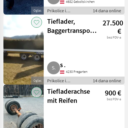
4682 Geboltskirchen
Prikolice i
14 dana online
Oglas
transportna vozila /
Tieflader,
27.500
Niski utovarivači
Baggertransport,
€
Ballenwagen
bez PDV-a
S .
4230 Pregarten
Prikolice i
14 dana online
Oglas
transportna vozila /
Tiefladerachse
900 €
Niski utovarivači
mit Reifen
bez PDV-a