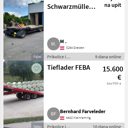
na upit
Schwarzmüller
2016
M .
3264 Gresten
Prikolice i
9 dana online
Oglas
transportna vozila /
Tieflader FEBA
15.600
Niski utovarivači
€
bez PDV-a
Bernhard Farveleder
4442 Kleinraming
Prikolice i
10 dana online
Oglas