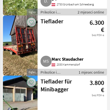
2733 Grünbach am Schneeberg
Prikolice i
2 mjeseci online
Oglas
transportna vozila /
Tieflader
6.300
Niski utovarivači
€
bez PDV-a
Marc Staudacher
2033 Kammersdorf
Prikolice i
1 mjesec online
Oglas
transportna vozila /
Tieflader für
3.800
Niski utovarivači
Minibagger
€
bez PDV-a