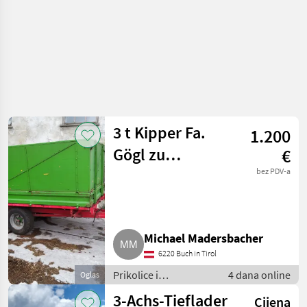
3 t Kipper Fa.
1.200
Gögl zu
€
verkaufen
bez PDV-a
Michael Madersbacher
6220 Buch in Tirol
Prikolice i
4 dana online
Oglas
transportna vozila /
3-Achs-Tieflader
Cijena
Niski utovarivači