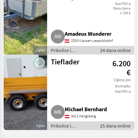
bez PDV-a
Stara cijena
1.199 €
Amadeus Wunderer
2533 Klausen-Leopoldsdorf
Prikolice i
24 dana online
Oglas
transportna vozila /
Tieflader
6.200
Niski utovarivači
€
Cijena po
komadu
bez PDV-a
Michael Bernhard
8411 Hengsberg
Prikolice i
25 dana online
Oglas
transportna vozila /