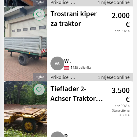
Prikolice i
1 mjesec online
Oglas
transportna vozila /
Trostrani kiper
2.000
Niski utovarivači
za traktor
€
bez PDV-a
W .
8430 Leibnitz
Prikolice i
1 mjesec online
Oglas
transportna vozila /
Tieflader 2-
3.500
Niski utovarivači
Achser Traktor-
€
Anhänger
bez PDV-a
Stara cijena
3.600 €
D .