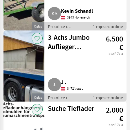
Kevin Schandl
3945 Hoheneich
Prikolice i
1 mjesec online
Oglas
transportna vozila /
3-Achs Jumbo-
6.500
Niski utovarivači
Auflieger
€
Tieflader
bez PDV-a
J .
8472 Vogau
Prikolice i
1 mjesec online
Oglas
transportna vozila /
Suche Tieflader
2.000
Niski utovarivači
€
bez PDV-a