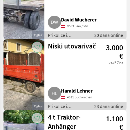
David Wucherer
9583 Faak/See
Prikolice i
20 dana online
Oglas
transportna vozila /
Niski utovarivač
3.000
Niski utovarivači
€
bez PDV-a
Harald Lehner
4611 Buchkirchen
Prikolice i
23 dana online
Oglas
transportna vozila /
4 t Traktor-
1.100
Niski utovarivači
Anhänger
€