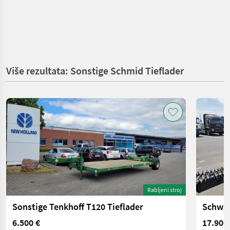
Više rezultata: Sonstige Schmid Tieflader
Rabljeni stroj
Sonstige Tenkhoff T120 Tieflader
Schwar
6.500 €
17.900