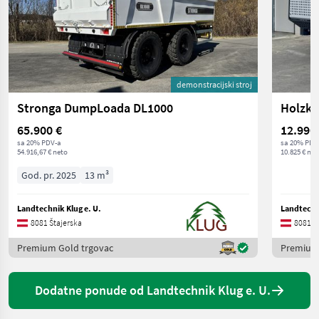
demonstracijski stroj
Stronga DumpLoada DL1000
Holzkn
65.900 €
12.990
sa 20% PDV-a
sa 20% PDV
54.916,67 € neto
10.825 € net
God. pr. 2025
13 m³
Landtechnik Klug e. U.
Landtechni
8081 Štajerska
8081 Š
Premium Gold trgovac
Premium 
Dodatne ponude od Landtechnik Klug e. U.