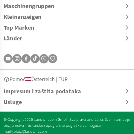
Maschinengruppen
Kleinanzeigen
Top Marken
Länder
Pomoć
Österreich | EUR
Impresum i zaštita podataka
Usluge
© Copyright 2026 Landwirt.com GmbH Sva prava pridržana. Sve informacije
bez jamstva – tiskarske i tipografske pogreške su moguće.
marktplatz@landwirt.com