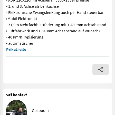
- ADR 120x120mm Achsen mit 300x135er Bremse
- 1. und 3. Achse als Lenkachse
- Elektronische Zwangslenkung auch per Hand steuerbar
(Mobil Elektronik)
- 31,5to Mehrfachblattfederung mit 1.480mm Achsabstand
(Luftfahrwerk und 1.810mm Achsabstand auf Wunsch)
- 40 km/h Typisierung
- automatischer
STRONGA LL800 Tridemtieflader in vollausgestatteter PROFI Aus
Prikaži više
Vaš kontakt
Gospodin