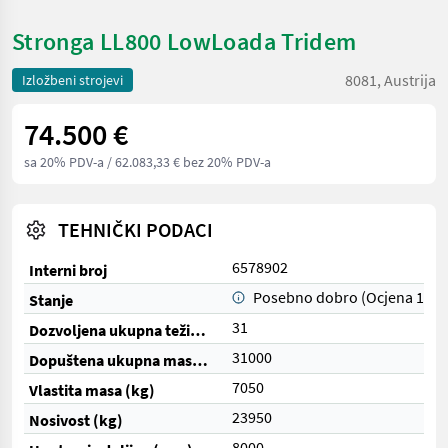
Stronga LL800 LowLoada Tridem
8081, Austrija
Izložbeni strojevi
74.500 €
sa 20% PDV-a
/ 62.083,33 € bez 20% PDV-a
TEHNIČKI PODACI
6578902
Interni broj
Posebno dobro (Ocjena 1)
Stanje
31
Dozvoljena ukupna težina (t)
31000
Dopuštena ukupna masa (kg)
7050
Vlastita masa (kg)
23950
Nosivost (kg)
8000