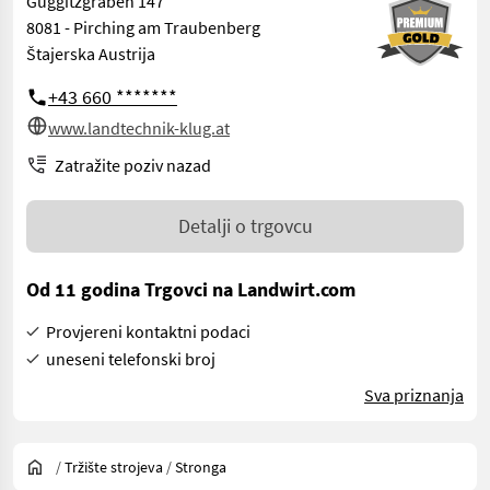
Guggitzgraben 147
8081 - Pirching am Traubenberg
Štajerska Austrija
+43 660 *******
www.landtechnik-klug.at
Zatražite poziv nazad
Detalji o trgovcu
Od 11 godina Trgovci na Landwirt.com
Provjereni kontaktni podaci
uneseni telefonski broj
Sva priznanja
/
Tržište strojeva
/
Stronga