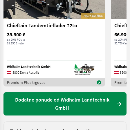
Nova mašina
Chieftain Tandemtieflader 22to
Chiefta
39.900 €
66.900
sa 20% PDV-a
sa 20% PDV
33.250 € neto
55.750 € net
Widhalm Landtechnik GmbH
Widhalm 
3800 Donja Austrija
3800 Do
Premium Plus trgovac
Premium 
Dodatne ponude od Widhalm Landtechnik
GmbH