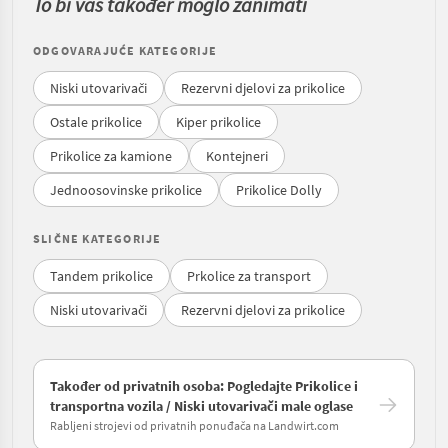
To bi vas također moglo zanimati
ODGOVARAJUĆE KATEGORIJE
Niski utovarivači
Rezervni djelovi za prikolice
Ostale prikolice
Kiper prikolice
Prikolice za kamione
Kontejneri
Jednoosovinske prikolice
Prikolice Dolly
SLIČNE KATEGORIJE
Tandem prikolice
Prkolice za transport
Niski utovarivači
Rezervni djelovi za prikolice
Također od privatnih osoba: Pogledajte Prikolice i
transportna vozila / Niski utovarivači male oglase
Rabljeni strojevi od privatnih ponuđača na Landwirt.com