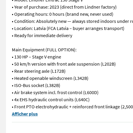
• Year of purchase: 2023 (direct from Lindner factory)
• Operating hours: 0 hours (brand new, never used)
• Condition: Absolutely new — always stored indoors under r
• Location: Latvia (FCA Latvia – buyer arranges transport)
• Ready for immediate delivery
Main Equipment (FULL OPTION):
• 130 HP – Stage V engine
• 50 km/h version with front axle suspension (L202B)
• Rear steering axle (L172B)
• Heated openable windscreen (L342B)
• ISO-Bus socket (L382B)
• Air brake system incl. frost control (L600D)
• 4x EHS hydraulic control units (L640C)
• Front PTO electrohydraulic + reinforced front linkage (2,500
Machine Details: • Model: Lindner Lintrac 130 Stage V • Year o
Afficher plus