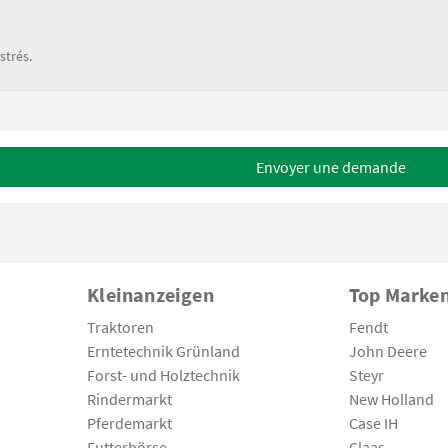
strés.
Envoyer une demande
Kleinanzeigen
Top Marke
Traktoren
Fendt
Erntetechnik Grünland
John Deere
Forst- und Holztechnik
Steyr
Rindermarkt
New Holland
Pferdemarkt
Case IH
Futterbörse
Claas