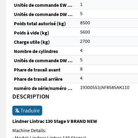
1
Unités de commande EW (total)
5
Unités de commande DW (total)
8500
Poids total autorisé (kg)
5600
Poids à vide (kg)
2700
Charge utile (kg)
4
Nombre de cylindres
5
Unités de commande DW (électriques)
8
Phare de travail avant
4
Phare de travail arrière
19300553/AF8585AK110
numéro de série/numéro de châssis
DESCRIPTION
Traduire
Lindner Lintrac 130 Stage V BRAND NEW
Machine Details:
• Model: Lindner Lintrac 130 Stage V