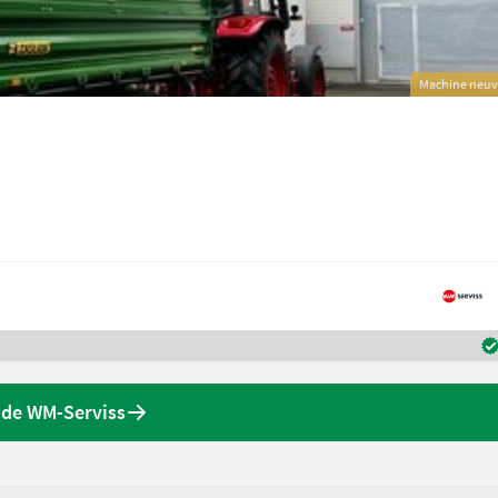
Machine neu
s de WM-Serviss