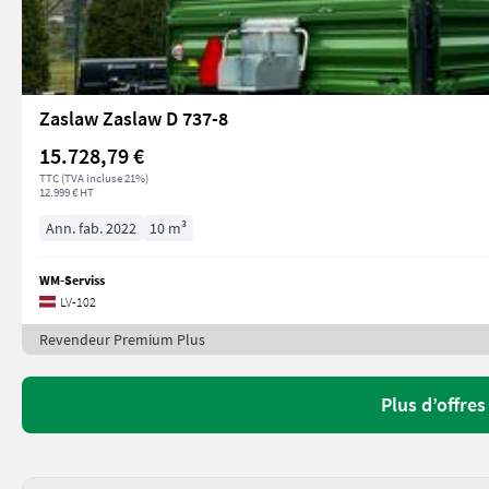
Zaslaw Zaslaw D 737-8
15.728,79 €
TTC (TVA incluse 21%)
12.999 € HT
Ann. fab. 2022
10 m³
WM-Serviss
LV-102
Revendeur Premium Plus
Plus d’offre