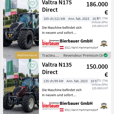
Valtra N175
186.000
Direct
€
165 ch/121 kW
Ann. fab. 2023
10 h
TTC (TVA
incluse 20%)
155.000 € HT
Die Maschine befindet sich
in neuem und sofort
einsatzbereitem Zustand
Bierbauer GmbH
und kann nach
telefonischer Vereinbarung
8311 Markt Hartmannsdorf
gerne vor Ort besichtigt
Tracteurs
Revendeur Premium Or
Machine neuve
werden. Neumaschine sofo
/ Valtra
Valtra N135
150.000
Direct
€
135 ch/99 kW
Ann. fab. 2023
10 h
TTC (TVA
incluse 20%)
125.000 € HT
Die Maschine befindet sich
in neuem und sofort
einsatzbereitem Zustand
Bierbauer GmbH
und kann nach
telefonischer Vereinbarung
8311 Markt Hartmannsdorf