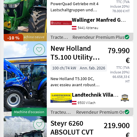
TTC (TVA
PowerQuad Getriebe mit 4
incluse 20%)
Lastschaltgruppen und
78.000 € HT
Parkbremse LED Leuchten
Wallinger Manfred GmbH.
Haupt und
Zusatzscheinwerfer
5441 Abtenau
Zusatzscheinwerfer über
Tracteurs
Revendeur Premium Plus
-10 %
Machine neuve
Blinkerleuchten
/ John
New Holland
Teleskopspiegel Beifa
79.990
Deere
T5.100 Utility
€
Dual Command
100 ch/74 kW
Ann. fab. 2026
TTC (TVA
incluse 20%)
66.658,33 €
New Holland T5.100 DC,
HT
avec essieu avant robuste
de 1, 5, moteur 4 cylindres à
Landtechnik Villach GmbH
4 soupapes, transmission
Powershuttle 24x24 avec
9500 Villach
fonction Stop & Go et
Tracteurs
Revendeur Premium Or
Machine d’occasion
changement de vi
/ New
Steyr 6260
219.900
Holland
ABSOLUT CVT
€