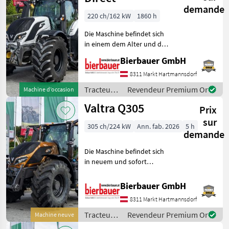
demande
220 ch/162 kW
1860 h
Die Maschine befindet sich
in einem dem Alter und der
Nutzung entsprechenden
Bierbauer GmbH
Zustand und kann nach
telefonischer Vereinbarung
8311 Markt Hartmannsdorf
gerne vor Ort besichtigt
Tracteurs
Revendeur Premium Or
Machine d’occasion
und geprüft we
/ Valtra
Valtra Q305
Prix
sur
305 ch/224 kW
Ann. fab. 2026
5 h
demande
Die Maschine befindet sich
in neuem und sofort
einsatzbereitem Zustand
und kann nach
Bierbauer GmbH
telefonischer Vereinbarung
8311 Markt Hartmannsdorf
gerne vor Ort besichtigt
werden. Neumaschine sofo
Tracteurs
Revendeur Premium Or
Machine neuve
/ Valtra