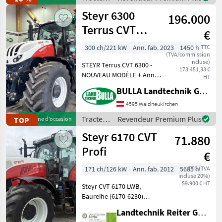
cl
/ Steyr
Steyr 6300
196.000
Terrus CVT
€
(Phase V)
300 ch/221 kW
Ann. fab. 2023
1450 h
TTC
(TVA/commission
incluse)
STEYR Terrus CVT 6300 -
173.451,33 €
NOUVEAU MODÈLE + Année
HT
de construction : 2023, 1
BULLA Landtechnik GmbH
450 h + Boutons extérieurs
pour le relevage arrière, la
4595 Waldneukirchen
prise de force, un
Tracteurs
Revendeur Premium Plus
TOP
Machine d’occasion
distributeur hydr
/ Steyr
Steyr 6170 CVT
71.880
Profi
€
171 ch/126 kW
Ann. fab. 2012
5685 h
TTC (TVA
incluse 20%)
59.900 € HT
Steyr CVT 6170 LWB,
Baureihe (6170-6230)
Baujahr 2012 5685 Stunden
Landtechnik Reiter GmbH.
Tier 4 A 6 Zylinder FPT