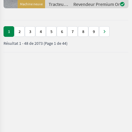
gerne vor Ort besichtigt
Tracteurs
Revendeur Premium Or
Machine neuve
werden. Neumaschine sofo
/ Valtra
1
2
3
4
5
6
7
8
9
Résultat
1
-
48
de
2073
(Page 1 de 44)