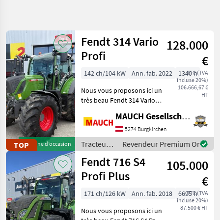
Affiner la
recherche
Fendt 314 Vario
128.000
Catégorie
Pays
Filtres
3
Profi
€
Afficher
142 ch/104 kW
Ann. fab. 2022
1340 h
TTC (TVA
CHEMIN
Réinitialiser
2.073
incluse 20%)
ACTUEL
106.666,67 €
résultats
Nous vous proposons ici un
HT
matériel
très beau Fendt 314 Vario
agricole
Profi. Équipement : -
MAUCH Gesellschaft m.b.H. & Co.KG
Système hydraulique avant
Tracteurs
- Prise de force avant -
5274 Burgkirchen
Tracteurs
Support pour ressorts de
Agricoles
Tracteurs
Revendeur Premium Or
TOP
Machine d’occasion
décharge - 2
/ Fendt
Fendt 716 S4
CHOISIR
105.000
UNE
Profi Plus
CATÉGORIE
€
171 ch/126 kW
Ann. fab. 2018
6695 h
TTC (TVA
Steyr
447
incluse 20%)
87.500 € HT
Nous vous proposons ici un
Fendt
356