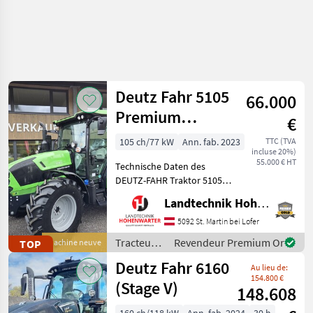
Deutz Fahr 5105
66.000
Premium
€
(15955)
105 ch/77 kW
Ann. fab. 2023
TTC (TVA
incluse 20%)
55.000 € HT
Technische Daten des
DEUTZ-FAHR Traktor 5105
Premium > Baujahr: 2023 >
Landtechnik Hohenwarter GmbH
PS/KW: 105 PS > Modell:
Premium (Stage V) >
5092 St. Martin bei Lofer
Lenksäule schwenk- und
Tracteurs
Revendeur Premium Or
TOP
Machine neuve
teleskopierbar > Aerofit S
/ Deutz
Deutz Fahr 6160
Au lieu de:
Fahr
154.800 €
(Stage V)
148.608