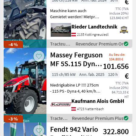
€
160 ch/118 kW
Ann. fab. 2024
30 h
TTC (TVA
Maschine kann auch
incluse 20%)
Gemietet werden! Mietpreis
123.840 € HT
: € 38, - exkl. MwSt. Modell:
Rieder Landtechnik
Powershift ohne Frontlader
Anbaukonsolen,
2135 Kottingneusiedl
Beifahrersitz gepolstert mit
modèle de
Tracteurs
Revendeur Premium Or
-4 %
démonstration
Sicherheitsgur
/ Deutz
Massey Ferguson
Au lieu de:
Fahr
104.800 €
MF 5S.115 Dyna-
101.656
4 Efficient
€
115 ch/85 kW
Ann. fab. 2025
120 h
TTC (TVA
Niedrigkabine LP !!!! 275cm
incluse 20%)
- 115 PS - Dyna 4, 40 km/h
84.713,33 €
Autodrive - 110 l/min
HT
Kaufmann Alois GmbH
Hydraulikpumpe - Load
Sensing - 4 DW Steuergeräte
4723 Natternbach
am Heck (2 elektrisch, 2
modèle de
Tracteurs
Revendeur Premium Plus
-3 %
démonstration
mechan
/ Massey
Fendt 942 Vario
322.800
Ferguson