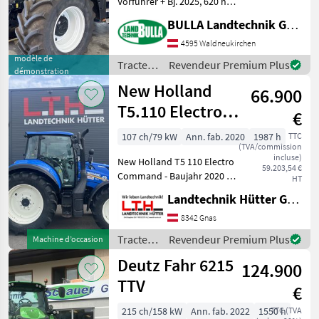
Vorführer + Bj. 2025, 620 h +
53 km/h stufenlos CVT
BULLA Landtechnik GmbH
Getriebe + Aktive
Stillstandsregelung +
4595 Waldneukirchen
vollautomatische
modèle de
Tracteurs
Revendeur Premium Plus
démonstration
Parkbremse + Power Boost
/ Steyr
New Holland
M
66.900
T5.110 Electro
€
Command
107 ch/79 kW
Ann. fab. 2020
1987 h
TTC
(TVA/commission
incluse)
New Holland T5 110 Electro
59.203,54 €
Command - Baujahr 2020 -
HT
Betriebsstunden 1987 -
Landtechnik Hütter GmbH & Co KG
Powershuttle - Getriebe
16/16 - 3 doppeltwirkende
8342 Gnas
Hecksteuergeräte -
Tracteurs
Revendeur Premium Plus
Machine d’occasion
Mittelachs
/ New
Deutz Fahr 6215
124.900
Holland
TTV
€
215 ch/158 kW
Ann. fab. 2022
1550 h
TTC (TVA