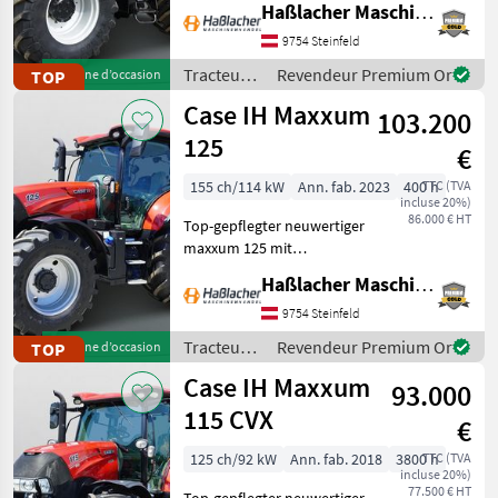
Haßlacher Maschinenhandel
Lohnunternehmer – nur
am eigenen Betrieb
9754 Steinfeld
gelaufen. Durchgehend
Tracteurs
Revendeur Premium Or
TOP
Machine d’occasion
gewartet, einsatzbereit,
/ Case IH
Case IH Maxxum
aufbereitet
103.200
125
€
155 ch/114 kW
Ann. fab. 2023
400 h
TTC (TVA
incluse 20%)
86.000 € HT
Top-gepflegter neuwertiger
maxxum 125 mit
Vollausstattung aus erster
Haßlacher Maschinenhandel
Hand. Kein
Lohnunternehmer – nur
9754 Steinfeld
am eigenen Betrieb
Tracteurs
Revendeur Premium Or
TOP
Machine d’occasion
gelaufen. Durchgehend
/ Case IH
Case IH Maxxum
gewartet, einsatzberei
93.000
115 CVX
€
125 ch/92 kW
Ann. fab. 2018
3800 h
TTC (TVA
incluse 20%)
77.500 € HT
Top-gepflegter neuwertiger