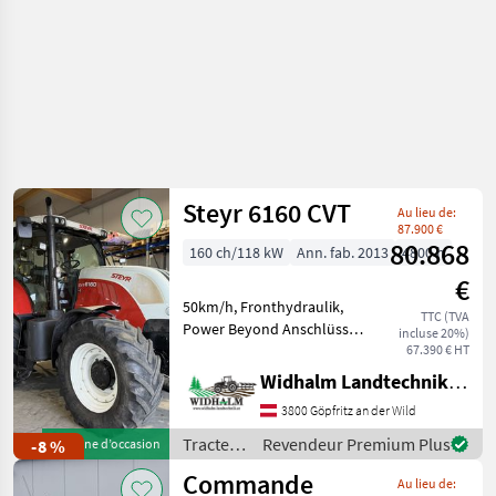
Steyr 6160 CVT
Au lieu de:
87.900 €
80.868
160 ch/118 kW
Ann. fab. 2013
4800 h
€
50km/h, Fronthydraulik,
TTC (TVA
Power Beyond Anschlüsse,
incluse 20%)
4 DW Steuergeräte,
67.390 € HT
Druckluftbremse, gefederte
Widhalm Landtechnik GmbH
Kabine, gefederte
3800 Göpfritz an der Wild
Vorderachse, LS Pumpe,
stufenloses Getriebe, K80,
Tracteurs
Revendeur Premium Plus
-8 %
Machine d’occasion
au
/ Steyr
Commande
Au lieu de: