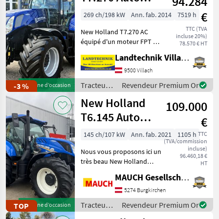
94.284
Command
€
269 ch/198 kW
Ann. fab. 2014
7519 h
BluePower
TTC (TVA
New Holland T7.270 AC
incluse 20%)
équipé d'un moteur FPT 6
78.570 € HT
cylindres avec frein à
Landtechnik Villach GmbH
poussière, d'une
transmission
9500 Villach
Autocommand 50 km/h,
Tracteurs
Revendeur Premium Or
-3 %
Machine d’occasion
d'un système hydraulique
/ New
New Holland
avant + 2 distribut
109.000
Holland
T6.145 Auto
€
Command
145 ch/107 kW
Ann. fab. 2021
1105 h
TTC
(TVA/commission
(Phase V)
incluse)
Nous vous proposons ici un
96.460,18 €
très beau New Holland
HT
T6.145 Auto Command.
MAUCH Gesellschaft m.b.H. & Co.KG
Équipement : - transmission
à variation continue - 50
5274 Burgkirchen
km/h - Système
Tracteurs
Revendeur Premium Or
TOP
Machine d’occasion
hydraulique avant - Co
/ New