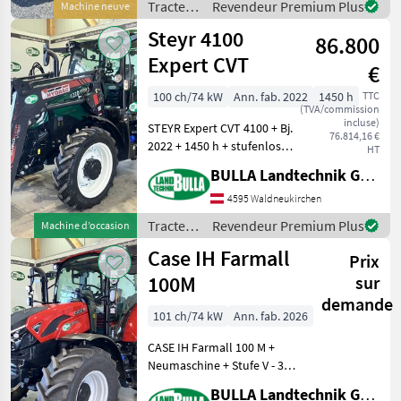
Tracteurs
Revendeur Premium Plus
Machine neuve
stufenloses 50km/h
/
Steyr 4100
Getriebe mit Powershuttle
86.800
Lamborghini
Expert CVT
€
100 ch/74 kW
Ann. fab. 2022
1450 h
TTC
(TVA/commission
incluse)
STEYR Expert CVT 4100 + Bj.
76.814,16 €
2022 + 1450 h + stufenloses
HT
CVT Getriebe mit aktiven
BULLA Landtechnik GmbH
Stillstand +
vollautomatische
4595 Waldneukirchen
Parkbremse + gefederte
Tracteurs
Revendeur Premium Plus
Machine d’occasion
Kabine + Multicontrollera
/ Steyr
Case IH Farmall
Prix
100M
sur
demande
101 ch/74 kW
Ann. fab. 2026
CASE IH Farmall 100 M +
Neumaschine + Stufe V - 3, 6
Liter Motor +
BULLA Landtechnik GmbH
Drehzahlspeicher + 16/16