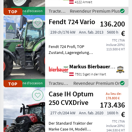
Motor mit 6, 7Liter
4122 Arnreit
Hurbraum 218 PS mit
Tracteurs
Revendeur Premium Plus
TOP
Machine d’occasion
Power Plus Boost 50kmh
/ Steyr
Fendt 724 Vario
Druc
136.200
€
239 ch/176 kW
Ann. fab. 2013
5600 h
TTC (TVA
incluse 20%)
Fendt 724 Profi, TOP
113.500 € HT
Zustand, Lageregelung
Front, 5 xDW
Klimaautomatik, Druckluft,
Markus Bierbauer GmbH
152 Liter Pumpe,
7501 Siget in der Wart
Entraînement: Toutes roues
motrices, Transmission à
Tracteurs
Revendeur Premium Or
TOP
Machine d’occasion
variatio
/ Fendt
Case IH Optum
Au lieu de:
178.800 €
250 CVXDrive
173.436
€
277 ch/204 kW
Ann. fab. 2020
1600 h
TTC (TVA
Der Standard Traktor der
incluse 20%)
Marke Case IH, Modell
144.530 € HT