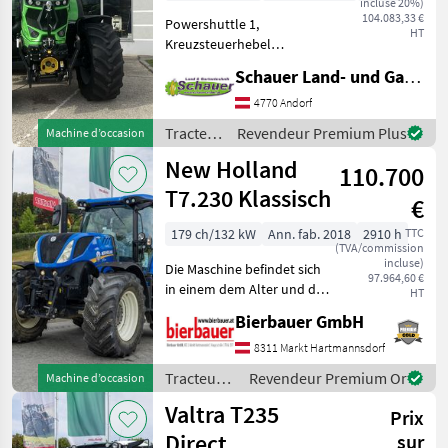
incluse 20%)
104.083,33 €
Powershuttle 1,
HT
Kreuzsteuerhebel
elektrisch,
Schauer Land- und Gartentechnik GmbH
Außenbedienung
Heckhydraulik 1, Anzahl
4770 Andorf
Arbeitsscheinwerfer vorne
Tracteurs
Revendeur Premium Plus
Machine d’occasion
8, Abgasstufe Tier 5,
/ Deutz
New Holland
Fahrzeugpapiere
110.700
Fahr
vorhanden 1,
T7.230 Klassisch
€
179 ch/132 kW
Ann. fab. 2018
2910 h
TTC
(TVA/commission
incluse)
Die Maschine befindet sich
97.964,60 €
in einem dem Alter und der
HT
Nutzung entsprechenden
Bierbauer GmbH
Zustand und kann nach
telefonischer Vereinbarung
8311 Markt Hartmannsdorf
gerne vor Ort besichtigt
Tracteurs
Revendeur Premium Or
Machine d’occasion
und geprüft we
/ New
Valtra T235
Prix
Holland
Direct
sur