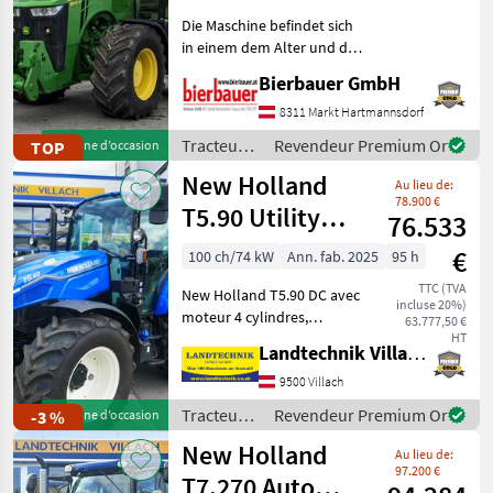
Die Maschine befindet sich
in einem dem Alter und der
Nutzung entsprechenden
Bierbauer GmbH
Zustand und kann nach
telefonischer Vereinbarung
8311 Markt Hartmannsdorf
gerne vor Ort besichtigt
Tracteurs
Revendeur Premium Or
TOP
Machine d’occasion
und geprüft we
/ John
New Holland
Au lieu de:
Deere
78.900 €
T5.90 Utility
76.533
Dual Command
€
100 ch/74 kW
Ann. fab. 2025
95 h
TTC (TVA
New Holland T5.90 DC avec
incluse 20%)
moteur 4 cylindres,
63.777,50 €
transmission Powershuttle
HT
Landtechnik Villach GmbH
24x24 et changement de
vitesse sous charge jusqu'à
9500 Villach
40 km/h avec fonction Stop
Tracteurs
Revendeur Premium Or
-3 %
Machine d’occasion
& Go, blocage d
/ New
New Holland
Au lieu de:
Holland
97.200 €
T7.270 Auto