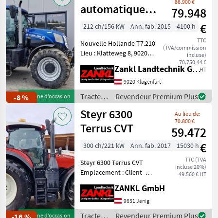
86.900 €
automatique
79.948
New Holland
€
212 ch/156 kW
Ann. fab. 2015
4100 h
T7.210
TTC
Nouvelle Hollande T7.210
(TVA/commission
Lieu : Klatteweg 8, 9020
incluse)
Klagenfurt - Année de
70.750,44 €
Zankl Landtechnik GmbH
HT
construction 2015 - environ
4 100 heures de
9020 Klagenfurt
fonctionnement - 212 ch -
Tracteurs
Revendeur Premium Plus
-8 %
Machine d’occasion
moteur six cyli
/ New
Steyr 6300
Au lieu de:
Holland
70.800 €
Terrus CVT
59.472
€
300 ch/221 kW
Ann. fab. 2017
15030 h
TTC (TVA
Steyr 6300 Terrus CVT
incluse 20%)
Emplacement : Client -
49.560 € HT
Année de construction 2017
ZANKL GmbH
- env. 15.030 heures de
service - changent encore ! -
9631 Jenig
300HP.+ Boost - Cabine avec
Tracteurs
Revendeur Premium Plus
-16 %
Machine d’occasion