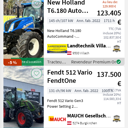
New Holland
Au lieu de:
Holland
129.900 €
T6.180 Auto
123.405
Command
€
145 ch/107 kW
Ann. fab. 2022
1711 h
SideWinder II
TTC (TVA
New Holland T6.180
(Phase V)
incluse 20%)
AutoCommand -
102.837,50 €
Préchauffage du moteur 6
HT
Landtechnik Villach GmbH
cylindres et de la
transmission, avec frein à
9500 Villach
poussière moteur,
Tracteurs
Revendeur Premium Or
-5 %
Machine d’occasion
transmission
/ New
Fendt 512 Vario
AutoCommand à 50 km/h
137.500
Holland
avec con
FendtOne
€
131 ch/96 kW
Ann. fab. 2022
1005 h
TTC (TVA
incluse 20%)
114.583,33 €
Fendt 512 Vario Gen3
HT
Power Setting 2
Équipement : - Relevage
MAUCH Gesellschaft m.b.H. & Co.KG
avant : position/décharge -
4 distributeurs arrière à
5274 Burgkirchen