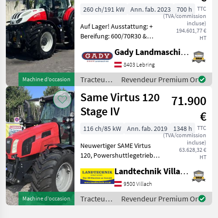
260 ch/191 kW
Ann. fab. 2023
700 h
TTC
(TVA/commission
incluse)
Auf Lager! Ausstattung: +
194.601,77 €
Bereifung: 600/70R30 &
HT
710/70R42 + 5 elektrische
Gady Landmaschinen GmbH
Hecksteuergeräte + 3
elektrische
8403 Lebring
Zwischenachssteuergeräte
Tracteurs
Revendeur Premium Or
Machine d’occasion
+ Hydraulischer Oberlenke
/ Steyr
Same Virtus 120
71.900
Stage IV
€
116 ch/85 kW
Ann. fab. 2019
1348 h
TTC
(TVA/commission
incluse)
Neuwertiger SAME Virtus
63.628,32 €
120, Powershuttlegetriebe
HT
40 Km/h, mit 3-fach
Landtechnik Villach GmbH
Lastschaltung 30/30 und
Stop & Go Funktion,
9500 Villach
luftgefederte
Tracteurs
Revendeur Premium Or
Machine d’occasion
Komfortkabine mit
/ Same
Klimaanlage, Gramm