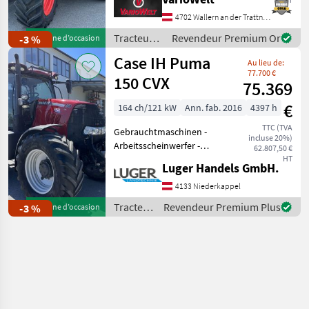
(tpm): 540/540E/1000, ,
Compresseur:
4702 Wallern an der Trattnach
Turbocompresseur avec
Tracteurs
Revendeur Premium Or
-3 %
Machine d’occasion
intercooler, Vitesse
/ Claas
Case IH Puma
maximum en k
Au lieu de:
77.700 €
150 CVX
75.369
€
164 ch/121 kW
Ann. fab. 2016
4397 h
TTC (TVA
Gebrauchtmaschinen -
incluse 20%)
Arbeitsscheinwerfer -
62.807,50 €
Bordcomputer -
HT
Luger Handels GmbH.
Druckluftbremse - EHR -
Fronthydraulik -
4133 Niederkappel
Frontzapfwelle - gefederte
Tracteurs
Revendeur Premium Plus
-3 %
Machine d’occasion
Vorderachse - Getriebe:
/ Case IH
Stufe