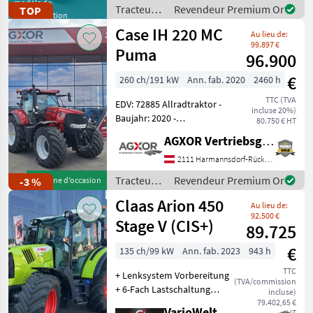
double effet DUDK - Pompe
modèle de
Tracteurs
Revendeur Premium Or
TOP
démonstration
hydraulique 110 l - Po
/ Fendt
Case IH 220 MC
Au lieu de:
99.897 €
Puma
96.900
€
260 ch/191 kW
Ann. fab. 2020
2460 h
TTC (TVA
EDV: 72885 Allradtraktor -
incluse 20%)
Baujahr: 2020 -
80.750 € HT
Betriebsstunden: ca. 2460h
AGXOR Vertriebsgesellschaft Ost GmbH
- mit 4 elektr.
Hecksteuergeräte - mit 2
2111 Harmannsdorf-Rückersdorf
elektr. Mittensteuergeräte -
Tracteurs
Revendeur Premium Or
-3 %
Machine d’occasion
mit Power Be
/ Case IH
Claas Arion 450
Au lieu de:
92.500 €
Stage V (CIS+)
89.725
€
135 ch/99 kW
Ann. fab. 2023
943 h
TTC
+ Lenksystem Vorbereitung
(TVA/commission
+ 6-Fach Lastschaltung
incluse)
Vitesse de prise de force
79.402,65 €
VarioWelt
HT