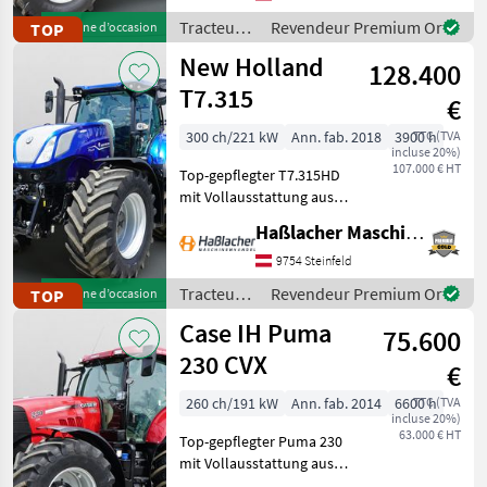
gelaufen. Durchgehend
Tracteurs
Revendeur Premium Or
TOP
Machine d’occasion
gewartet, einsatzbereit,
/ Case IH
New Holland
aufbereitet
128.400
T7.315
€
300 ch/221 kW
Ann. fab. 2018
3900 h
TTC (TVA
incluse 20%)
107.000 € HT
Top-gepflegter T7.315HD
mit Vollausstattung aus
erster Hand. Kein
Haßlacher Maschinenhandel
Lohnunternehmer – nur
am eigenen Betrieb
9754 Steinfeld
gelaufen. Durchgehend
Tracteurs
Revendeur Premium Or
TOP
Machine d’occasion
gewartet, einsatzbereit,
/ New
Case IH Puma
aufbereitet
75.600
Holland
230 CVX
€
260 ch/191 kW
Ann. fab. 2014
6600 h
TTC (TVA
incluse 20%)
63.000 € HT
Top-gepflegter Puma 230
mit Vollausstattung aus
erster Hand. Kein