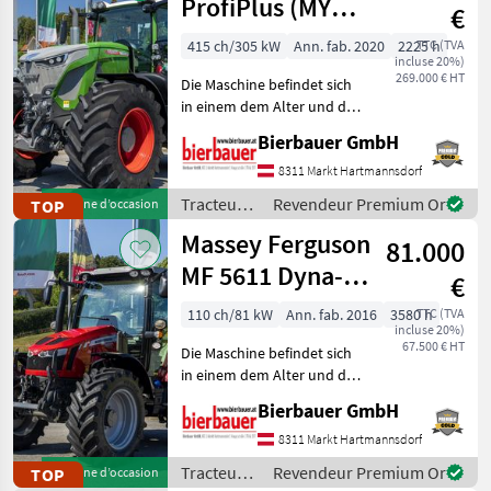
ProfiPlus (MY
€
2020)
415 ch/305 kW
Ann. fab. 2020
2225 h
TTC (TVA
incluse 20%)
269.000 € HT
Die Maschine befindet sich
in einem dem Alter und der
Nutzung entsprechenden
Bierbauer GmbH
Zustand und kann nach
telefonischer Vereinbarung
8311 Markt Hartmannsdorf
gerne vor Ort besichtigt
Tracteurs
Revendeur Premium Or
TOP
Machine d’occasion
und geprüft we
/ Fendt
Massey Ferguson
81.000
MF 5611 Dyna-6
€
Efficient
110 ch/81 kW
Ann. fab. 2016
3580 h
TTC (TVA
incluse 20%)
67.500 € HT
Die Maschine befindet sich
in einem dem Alter und der
Nutzung entsprechenden
Bierbauer GmbH
Zustand und kann nach
telefonischer Vereinbarung
8311 Markt Hartmannsdorf
gerne vor Ort besichtigt
Tracteurs
Revendeur Premium Or
TOP
Machine d’occasion
und geprüft we