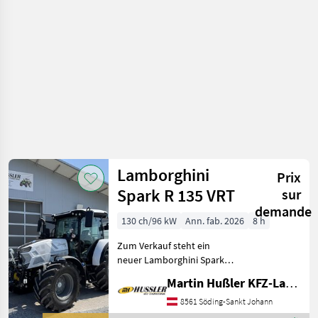
Lamborghini
Prix
Spark R 135 VRT
sur
demande
130 ch/96 kW
Ann. fab. 2026
8 h
Zum Verkauf steht ein
neuer Lamborghini Spark
135 VRT mit nahezu
Martin Hußler KFZ-Landtechnik
Vollausstattung! •
FARMotion 45
8561 Söding-Sankt Johann
Vierzylindermotor •