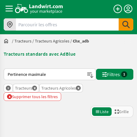
Parcourir les offres
/
Tracteurs
/
Tracteurs Agricoles
/
Chx_adb
Tracteurs standards avec AdBlue
Voici comment les annonces sont triées sur Landwirt.com
Filtres
1
x
x
x
Tracteurs
Tracteurs Agricoles
x
Supprimer tous les filtres
Liste
Grille