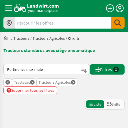
Parcourir les offres
/
Tracteurs
/
Tracteurs Agricoles
/
Chx_ls
Tracteurs standards avec siège pneumatique
Voici comment les annonces sont triées sur Landwirt.com
Filtres
1
x
x
x
Tracteurs
Tracteurs Agricoles
x
Supprimer tous les filtres
Liste
Grille