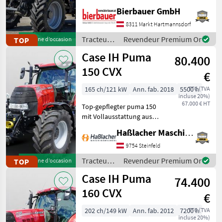
Nutzung entsprechenden
Bierbauer GmbH
Zustand und kann nach
telefonischer Vereinbarung
8311 Markt Hartmannsdorf
gerne vor Ort besichtigt
Tracteurs
Revendeur Premium Or
TOP
Machine d’occasion
und geprüft we
/ Massey
Case IH Puma
80.400
Ferguson
150 CVX
€
165 ch/121 kW
Ann. fab. 2018
5500 h
TTC (TVA
incluse 20%)
67.000 € HT
Top-gepflegter puma 150
mit Vollausstattung aus
erster Hand. Kein
Haßlacher Maschinenhandel
Lohnunternehmer – nur
am eigenen Betrieb
9754 Steinfeld
gelaufen. Durchgehend
Tracteurs
Revendeur Premium Or
TOP
Machine d’occasion
gewartet, einsatzbereit,
/ Case IH
Case IH Puma
aufbereitet
74.400
160 CVX
€
202 ch/149 kW
Ann. fab. 2012
7200 h
TTC (TVA
incluse 20%)