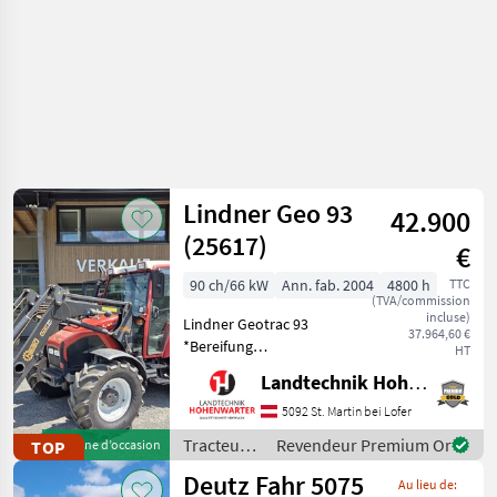
Lindner Geo 93
42.900
(25617)
€
90 ch/66 kW
Ann. fab. 2004
4800 h
TTC
(TVA/commission
incluse)
Lindner Geotrac 93
37.964,60 €
*Bereifung
HT
540/65R30+420/65R20 *2
Landtechnik Hohenwarter GmbH
DWS *EHR *Klimaanlage
*Hydr.Anhängerbremse
5092 St. Martin bei Lofer
*Rundumleuchte
Tracteurs
Revendeur Premium Or
TOP
Machine d’occasion
*Zusatzscheinwerfer
/ Lindner
Deutz Fahr 5075
*Einhebelsteuergerät
Au lieu de: