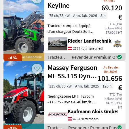
*Faster Multi
72.000 €
Keyline
69.120
€
75 ch/55 kW
Ann. fab. 2026
5 h
TTC (TVA
Tracteur compact équipé
incluse 20%)
d'un chargeur Deutz Solid
57.600 € HT
38-20 à 3 fonctions et d'un
Rieder Landtechnik
système d'amortissement
Comfort Drive. Équipement
2135 Kottingneusiedl
supplémentaire : phares de
Tracteurs
Revendeur Premium Or
-4 %
Machine neuve
recul, ja
/ Deutz
Massey Ferguson
Au lieu de:
Fahr
104.800 €
MF 5S.115 Dyna-
101.656
4 Efficient
€
115 ch/85 kW
Ann. fab. 2025
120 h
TTC (TVA
Niedrigkabine LP !!!! 275cm
incluse 20%)
- 115 PS - Dyna 4, 40 km/h
84.713,33 €
Autodrive - 110 l/min
HT
Kaufmann Alois GmbH
Hydraulikpumpe - Load
Sensing - 4 DW Steuergeräte
4723 Natternbach
am Heck (2 elektrisch, 2
modèle de
Tracteurs
Revendeur Premium Plus
-3 %