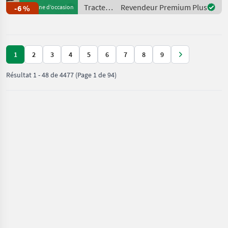
-480/65R28 vorne 600
Tracteurs
Revendeur Premium Plus
-6 %
Machine d’occasion
/ Valtra
1
2
3
4
5
6
7
8
9
Résultat
1
-
48
de
4477
(Page 1 de 94)