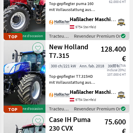
62.000 € HT
Top-gepflegter puma 160
mit Vollausstattung aus
erster Hand. Kein
Haßlacher Maschinenhandel
Lohnunternehmer – nur
am eigenen Betrieb
9754 Steinfeld
gelaufen. Durchgehend
Tracteurs
Revendeur Premium Or
TOP
Machine d’occasion
gewartet, einsatzbereit,
/ Case IH
New Holland
aufbereitet
128.400
T7.315
€
300 ch/221 kW
Ann. fab. 2018
3900 h
TTC (TVA
incluse 20%)
107.000 € HT
Top-gepflegter T7.315HD
mit Vollausstattung aus
erster Hand. Kein
Haßlacher Maschinenhandel
Lohnunternehmer – nur
am eigenen Betrieb
9754 Steinfeld
gelaufen. Durchgehend
Tracteurs
Revendeur Premium Or
TOP
Machine d’occasion
gewartet, einsatzbereit,
/ New
Case IH Puma
aufbereitet
75.600
Holland
230 CVX
€