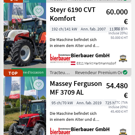
démonstration
mechan
/ Massey
Steyr 6190 CVT
60.000
Ferguson
Komfort
€
192 ch/141 kW
Ann. fab. 2007
11360 h
TTC (TVA
incluse 20%)
50.000 € HT
Die Maschine befindet sich
in einem dem Alter und der
Nutzung entsprechenden
Bierbauer GmbH
Zustand und kann nach
telefonischer Vereinbarung
8311 Markt Hartmannsdorf
gerne vor Ort besichtigt
Tracteurs
Revendeur Premium Or
TOP
Machine d’occasion
und geprüft we
/ Steyr
Massey Ferguson
54.480
MF 3709 AL
€
95 ch/70 kW
Ann. fab. 2019
725 h
TTC (TVA
incluse 20%)
45.400 € HT
Die Maschine befindet sich
in einem dem Alter und der
Nutzung entsprechenden
Bierbauer GmbH
Zustand und kann nach