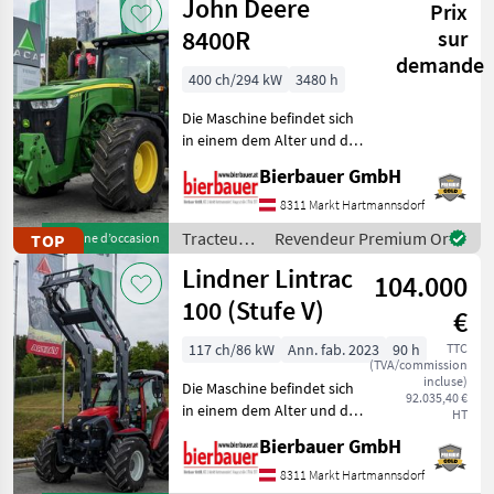
John Deere
Prix
8400R
sur
demande
400 ch/294 kW
3480 h
Die Maschine befindet sich
in einem dem Alter und der
Nutzung entsprechenden
Bierbauer GmbH
Zustand und kann nach
telefonischer Vereinbarung
8311 Markt Hartmannsdorf
gerne vor Ort besichtigt
Tracteurs
Revendeur Premium Or
TOP
Machine d’occasion
und geprüft we
/ John
Lindner Lintrac
104.000
Deere
100 (Stufe V)
€
117 ch/86 kW
Ann. fab. 2023
90 h
TTC
(TVA/commission
incluse)
Die Maschine befindet sich
92.035,40 €
in einem dem Alter und der
HT
Nutzung entsprechenden
Bierbauer GmbH
Zustand und kann nach
telefonischer Vereinbarung
8311 Markt Hartmannsdorf