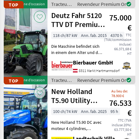
gerne vor Ort besichtigt
Tracteurs
Revendeur Premium Or
TOP
Machine d’occasion
und geprüft we
/ Lindner
Deutz Fahr 5120
75.000
TTV DT Premium
€
Plus
118 ch/87 kW
Ann. fab. 2015
4370 h
TTC
(TVA/commission
incluse)
Die Maschine befindet sich
66.371,68 €
in einem dem Alter und der
HT
Nutzung entsprechenden
Bierbauer GmbH
Zustand und kann nach
telefonischer Vereinbarung
8311 Markt Hartmannsdorf
gerne vor Ort besichtigt
Tracteurs
Revendeur Premium Or
TOP
Machine d’occasion
und geprüft we
/ Deutz
New Holland
Au lieu de:
Fahr
78.900 €
T5.90 Utility
76.533
Dual Command
€
100 ch/74 kW
Ann. fab. 2025
95 h
TTC (TVA
New Holland T5.90 DC avec
incluse 20%)
moteur 4 cylindres,
63.777,50 €
transmission Powershuttle
HT
Landtechnik Villach GmbH