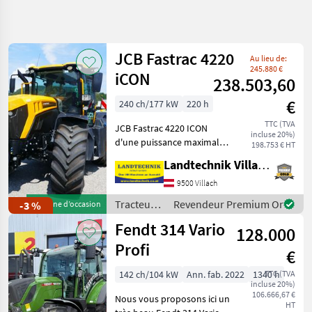
Affiner la
recherche
JCB Fastrac 4220
Au lieu de:
Catégorie
Pays
Filtres
3
245.880 €
iCON
238.503,60
Afficher
€
240 ch/177 kW
220 h
CHEMIN
Réinitialiser
4.477
ACTUEL
TTC (TVA
résultats
JCB Fastrac 4220 ICON
incluse 20%)
matériel
d'une puissance maximale
198.753 € HT
agricole
de 240 ch, transmission à
Landtechnik Villach GmbH
variation continue
Tracteurs
permettant d'atteindre 60
9500 Villach
Tracteurs
km/h à régime réduit,
Agricoles
Tracteurs
Revendeur Premium Or
-3 %
Machine d’occasion
suspension
/ JCB
Fendt 314 Vario
hydropneumatiq
CHOISIR
128.000
UNE
Profi
CATÉGORIE
€
142 ch/104 kW
Ann. fab. 2022
1340 h
TTC (TVA
Steyr
801
incluse 20%)
106.666,67 €
Nous vous proposons ici un
HT
Fendt
661