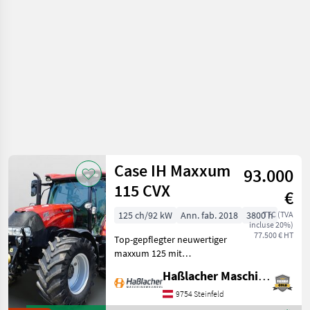
Case IH Maxxum
93.000
115 CVX
€
125 ch/92 kW
Ann. fab. 2018
3800 h
TTC (TVA
incluse 20%)
77.500 € HT
Top-gepflegter neuwertiger
maxxum 125 mit
Vollausstattung aus erster
Haßlacher Maschinenhandel
Hand. Kein
Lohnunternehmer – nur
9754 Steinfeld
am eigenen Betrieb