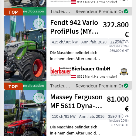
telefonischer Vereinbarung
8311 Markt Hartmannsdorf
gerne vor Ort besichtigt
Tracteurs
Revendeur Premium Or
TOP
Machine d’occasion
und geprüft we
/ Massey
Fendt 942 Vario
322.800
Ferguson
ProfiPlus (MY
€
2020)
415 ch/305 kW
Ann. fab. 2020
2225 h
TTC (TVA
incluse 20%)
269.000 € HT
Die Maschine befindet sich
in einem dem Alter und der
Nutzung entsprechenden
Bierbauer GmbH
Zustand und kann nach
telefonischer Vereinbarung
8311 Markt Hartmannsdorf
gerne vor Ort besichtigt
Tracteurs
Revendeur Premium Or
TOP
Machine d’occasion
und geprüft we
/ Fendt
Massey Ferguson
81.000
MF 5611 Dyna-6
€
Efficient
110 ch/81 kW
Ann. fab. 2016
3580 h
TTC (TVA
incluse 20%)
67.500 € HT
Die Maschine befindet sich
in einem dem Alter und der