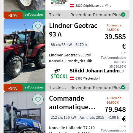
Kabine, gefederte
3800 Göpfritz an der Wild
Vorderachse, LS Pumpe,
stufenloses Getriebe, K80,
Tracteurs
Revendeur Premium Plus
-8 %
Machine d’occasion
au
/ Steyr
Lindner Geotrac
Au lieu de:
43.500 €
93 A
39.585
€
88 ch/65 kW
6470 h
TTC
Lindner Geotrac 93, Stoll
(TVA/commission
Konsole, Fronthydraulik
incluse)
und Frontzapfwelle,
35.030,97 €
Stöckl Johann Landmaschinen GesmbH & Co KG
HT
hydraulische
Frontgeräteentlastung,
6363 Westendorf
hydraulisches Bremsventil,
Tracteurs
Revendeur Premium Plus
-9 %
Machine d’occasion
Kundendienst durchgeführt
/
Commande
Kupplu
Au lieu de:
Lindner
86.900 €
automatique
79.948
New Holland
€
212 ch/156 kW
Ann. fab. 2015
4100 h
T7.210
TTC
Nouvelle Hollande T7.210
(TVA/commission