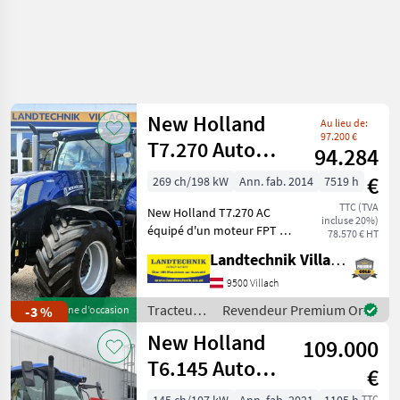
New Holland
Au lieu de:
97.200 €
T7.270 Auto
94.284
Command
€
269 ch/198 kW
Ann. fab. 2014
7519 h
BluePower
TTC (TVA
New Holland T7.270 AC
incluse 20%)
équipé d'un moteur FPT 6
78.570 € HT
cylindres avec frein à
Landtechnik Villach GmbH
poussière, d'une
transmission
9500 Villach
Autocommand 50 km/h,
Tracteurs
Revendeur Premium Or
-3 %
Machine d’occasion
d'un système hydraulique
/ New
New Holland
avant + 2 distribut
109.000
Holland
T6.145 Auto
€
Command
TTC