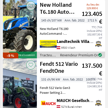
/ Steyr
New Holland
Au lieu de:
129.900 €
T6.180 Auto
123.405
Command
€
145 ch/107 kW
Ann. fab. 2022
1711 h
SideWinder II
TTC (TVA
New Holland T6.180
(Phase V)
incluse 20%)
AutoCommand -
102.837,50 €
Préchauffage du moteur 6
HT
Landtechnik Villach GmbH
cylindres et de la
transmission, avec frein à
9500 Villach
poussière moteur,
Tracteurs
Revendeur Premium Or
-5 %
Machine d’occasion
transmission
/ New
Fendt 512 Vario
AutoCommand à 50 km/h
137.500
Holland
avec con
FendtOne
€
131 ch/96 kW
Ann. fab. 2022
1005 h
TTC (TVA
incluse 20%)
114.583,33 €
Fendt 512 Vario Gen3
HT
Power Setting 2
Équipement : - Relevage
MAUCH Gesellschaft m.b.H. & Co.KG
avant : position/décharge -
4 distributeurs arrière à
5274 Burgkirchen