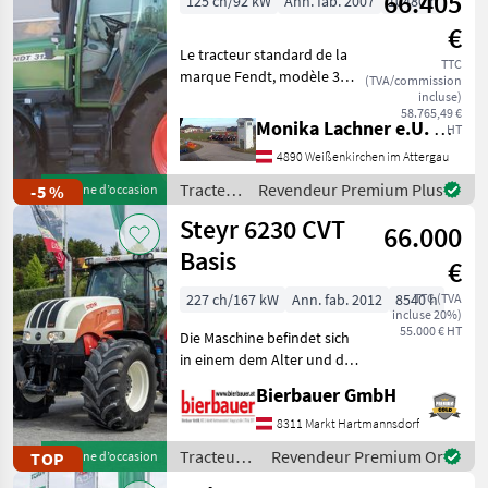
66.405
125 ch/92 kW
Ann. fab. 2007
10480 h
€
Le tracteur standard de la
TTC
marque Fendt, modèle 312
(TVA/commission
Vario, dispose d'une
incluse)
58.765,49 €
puissance de 125 ch et a été
Monika Lachner e.U. Maschinenhandel
HT
fabriqué en 2007. Avec un
4890 Weißenkirchen im Attergau
nombre d'heures de service
de 10 480
Tracteurs
Revendeur Premium Plus
-5 %
Machine d’occasion
/ Fendt
Steyr 6230 CVT
66.000
Basis
€
227 ch/167 kW
Ann. fab. 2012
8540 h
TTC (TVA
incluse 20%)
55.000 € HT
Die Maschine befindet sich
in einem dem Alter und der
Nutzung entsprechenden
Bierbauer GmbH
Zustand und kann nach
telefonischer Vereinbarung
8311 Markt Hartmannsdorf
gerne vor Ort besichtigt
Tracteurs
Revendeur Premium Or
TOP
Machine d’occasion
und geprüft we
/ Steyr