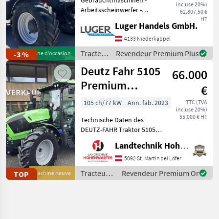
incluse 20%)
Arbeitsscheinwerfer -
62.807,50 €
Bordcomputer -
HT
Luger Handels GmbH.
Druckluftbremse - EHR -
Fronthydraulik -
4133 Niederkappel
Frontzapfwelle - gefederte
Tracteurs
Revendeur Premium Plus
-3 %
Machine d’occasion
Vorderachse - Getriebe:
/ Case IH
Deutz Fahr 5105
Stufe
66.000
Premium
€
(15955)
105 ch/77 kW
Ann. fab. 2023
TTC (TVA
incluse 20%)
55.000 € HT
Technische Daten des
DEUTZ-FAHR Traktor 5105
Premium > Baujahr: 2023 >
Landtechnik Hohenwarter GmbH
PS/KW: 105 PS > Modell:
Premium (Stage V) >
5092 St. Martin bei Lofer
Lenksäule schwenk- und
Tracteurs
Revendeur Premium Or
TOP
Machine neuve
teleskopierbar > Aerofit S
/ Deutz
Fahr