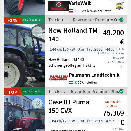
VarioWelt
HT
(tpm): 540/540E/1000, ,
Compresseur:
4702 Wallern an der Trattnach
Turbocompresseur avec
Tracteurs
Revendeur Premium Or
-3 %
Machine d’occasion
intercooler, Vitesse
/ Claas
New Holland TM
maximum en k
49.200
140
€
144 ch/106 kW
Ann. fab. 2003
4466 h
TTC
(TVA/commission
incluse)
New Holland TM 140
43.539,82 €
Schöner gepflegter Traktor
HT
Erstzulassung 03/2003
Paumann Landtechnik
Super Steer Vorderachse:
Ermöglicht durch die
3300 Amstetten
Achsgeometrie einen
Tracteurs
Revendeur Premium Plus
TOP
Machine d’occasion
deutlich höheren Lenkei
/ New
Case IH Puma
Au lieu de:
Holland
77.700 €
150 CVX
75.369
€
164 ch/121 kW
Ann. fab. 2016
4397 h
TTC (TVA
Gebrauchtmaschinen -