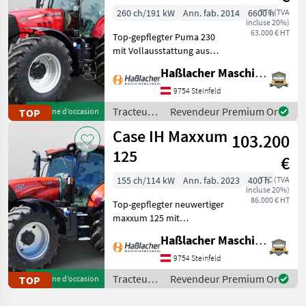
260 ch/191 kW
Ann. fab. 2014
6600 h
TTC (TVA
incluse 20%)
63.000 € HT
Top-gepflegter Puma 230
mit Vollausstattung aus
erster Hand. Kein
Haßlacher Maschinenhandel
Lohnunternehmer – nur
am eigenen Betrieb
9754 Steinfeld
gelaufen. Durchgehend
Tracteurs
Revendeur Premium Or
TOP
Machine d’occasion
gewartet, einsatzbereit,
/ Case IH
Case IH Maxxum
aufbereitet
103.200
125
€
155 ch/114 kW
Ann. fab. 2023
400 h
TTC (TVA
incluse 20%)
86.000 € HT
Top-gepflegter neuwertiger
maxxum 125 mit
Vollausstattung aus erster
Haßlacher Maschinenhandel
Hand. Kein
Lohnunternehmer – nur
9754 Steinfeld
am eigenen Betrieb
Tracteurs
Revendeur Premium Or
TOP
Machine d’occasion
gelaufen. Durchgehend
/ Case IH
gewartet, einsatzberei