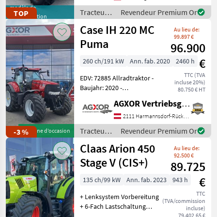
double effet DUDK - Pompe
modèle de
Tracteurs
Revendeur Premium Or
TOP
démonstration
hydraulique 110 l - Po
/ Fendt
Case IH 220 MC
Au lieu de:
99.897 €
Puma
96.900
€
260 ch/191 kW
Ann. fab. 2020
2460 h
TTC (TVA
EDV: 72885 Allradtraktor -
incluse 20%)
Baujahr: 2020 -
80.750 € HT
Betriebsstunden: ca. 2460h
AGXOR Vertriebsgesellschaft Ost GmbH
- mit 4 elektr.
Hecksteuergeräte - mit 2
2111 Harmannsdorf-Rückersdorf
elektr. Mittensteuergeräte -
Tracteurs
Revendeur Premium Or
-3 %
Machine d’occasion
mit Power Be
/ Case IH
Claas Arion 450
Au lieu de:
92.500 €
Stage V (CIS+)
89.725
€
135 ch/99 kW
Ann. fab. 2023
943 h
TTC
+ Lenksystem Vorbereitung
(TVA/commission
+ 6-Fach Lastschaltung
incluse)
Vitesse de prise de force
79.402,65 €