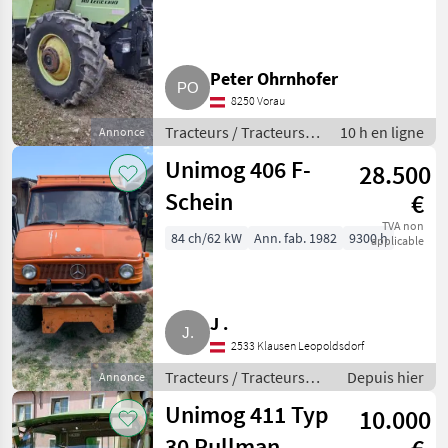
MB
trac
700
MB-
Peter Ohrnhofer
trac
8250 Vorau
1300
Tracteurs / Tracteurs
10 h en ligne
Annonce
800
agricoles
Unimog 406 F-
28.500
MARKETPLACE
Schein
€
Offres des
Petites
Marketplace
TVA non
distributeurs
annonces
84 ch/62 kW
Ann. fab. 1982
9300 h
applicable
J .
2533 Klausen Leopoldsdorf
Tracteurs / Tracteurs
Depuis hier
Annonce
agricoles
Unimog 411 Typ
10.000
30 Pullman