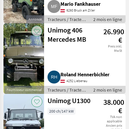
Mario Fankhauser
6260 Bruck am Ziller
Tracteurs / Tracteurs
2 mois en ligne
Annonce
agricoles
Unimog 406
26.990
Mercedes MB
€
Preis inkl.
MwSt
Roland Hennerbichler
4252 Liebenau
Tracteurs / Tracteurs
2 mois en ligne
Fournisseur commercial
agricoles
Unimog U1300
38.000
€
200 ch/147 kW
TVA non
applicable
Ancien prix