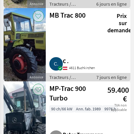
Tracteurs /
6 jours en ligne
Annonce
Tracteurs agricoles
MB Trac 800
Prix
sur
demande
C .
4611 Buchkirchen
Tracteurs /
7 jours en ligne
Annonce
Tracteurs agricoles
MP-Trac 900
59.400
Turbo
€
TVA non
90 ch/66 kW
Ann. fab. 1989
9976 h
applicable