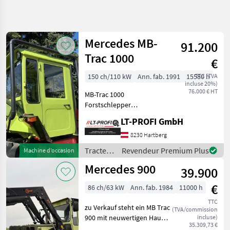
Affiner la
recherche
Mercedes MB-
91.200
Catégorie
Pays
Filtres
4
Trac 1000
€
Afficher
150 ch/110 kW
Ann. fab. 1991
15580 h
TTC (TVA
CHEMIN
Réinitialiser
52
incluse 20%)
ACTUEL
76.000 € HT
résultats
MB-Trac 1000
matériel
Forstschlepper
agricole
==Privatverkauf== -6
LT-PROFI GmbH
Zylinder 150PS -Bereifung
Tracteurs
600/55-26, 5 Neu! -Seilwinde
8230 Hartberg
Tracteurs
Werner Doppelwinde 2x7
Agricoles
Tracteurs
Revendeur Premium Plus
Machine d’occasion
Tonnen -Diebolt Kran 5, 6m
/
Mercedes
Mercedes 900
Reic
39.900
Mercedes
CHOISIR
€
86 ch/63 kW
Ann. fab. 1984
11000 h
UNE
CATÉGORIE
TTC
zu Verkauf steht ein MB Trac
(TVA/commission
900 mit neuwertigen Hauer
incluse)
Mercedes
35.309,73 €
Frontlader BIONIC mit