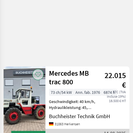
Mercedes MB
22.015
trac 800
€
73 ch/54 kW
Ann. fab. 1976
6874 h
TTC (TVA
incluse 19%)
18.500 € HT
Geschwindigkeit: 40 km/h,
Hydraulikleistung: 45,
Motorhersteller: Mercedes
Buchheister Technik GmbH
Benz, Motortyp: OM 314,
31863 Herkensen
Erstzulassung: 23.06.1976,
Motor-Zylinderanzahl: 4,