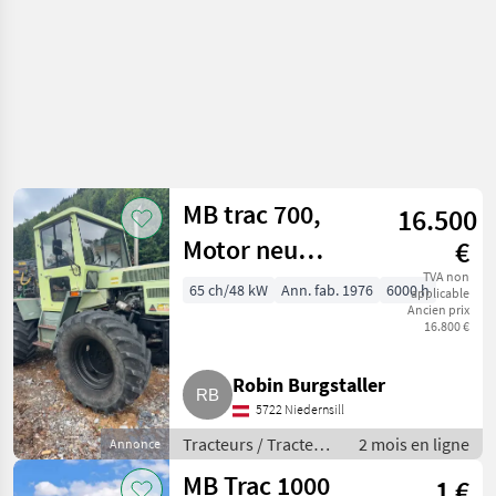
MB trac 700,
16.500
Motor neu
€
gemacht
TVA non
65 ch/48 kW
Ann. fab. 1976
6000 h
applicable
Ancien prix
16.800 €
Robin Burgstaller
5722 Niedernsill
Tracteurs / Tracteurs
2 mois en ligne
Annonce
agricoles
MB Trac 1000
1 €