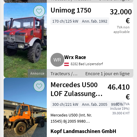
agricoles
Unimog 1750
32.000
€
170 ch/125 kW
Ann. fab. 1992
TVA non
applicable
Wrx Race
8282 Bad Loipersdorf
Tracteurs /
Encore 1 jour en ligne
Annonce
Tracteurs
Mercedes U500
46.410
agricoles
LOF Zulassung
€
FZ
300 ch/221 kW
Ann. fab. 2005
9980 h
TTC (TVA
incluse 19%)
39.000 € HT
Mercedes U500 (Int. Nr.
15545) Bj 2005 9980
Betriebsstunden 258.000km
Kopf Landmaschinen GmbH
TÜV neu Schalter /