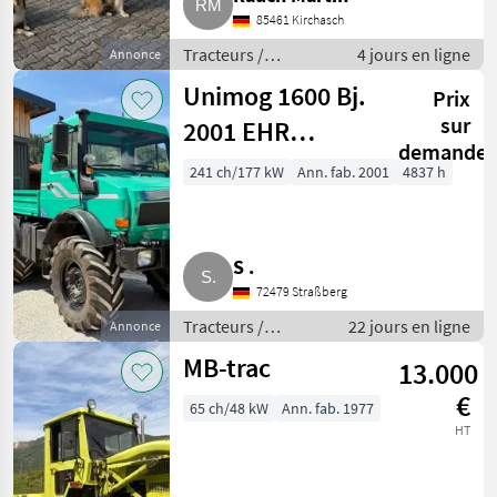
85461 Kirchasch
Tracteurs /
4 jours en ligne
Annonce
Tracteurs agricoles
Unimog 1600 Bj.
Prix
sur
2001 EHR
demande
Vollagrar U1600
241 ch/177 kW
Ann. fab. 2001
4837 h
S .
72479 Straßberg
Tracteurs /
22 jours en ligne
Annonce
Tracteurs agricoles
MB-trac
13.000
€
65 ch/48 kW
Ann. fab. 1977
HT