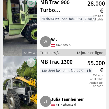
MB Trac 900
28.000
Turbo
€
Mittelschalter
TVA non
86 ch/63 kW
Ann. fab. 1984
7000 h
applicable
(MB Trac 900-
440.164)
W .
8442 Kitzeck
Tracteurs /
13 jours en ligne
Annonce
Tracteurs agricoles
MB Trac 1300
55.000
€
130 ch/96 kW
Ann. fab. 1977
1 h
TVA non
applicable
Ancien prix
50.000 €
Julia Tannheimer
6677 Schattwald