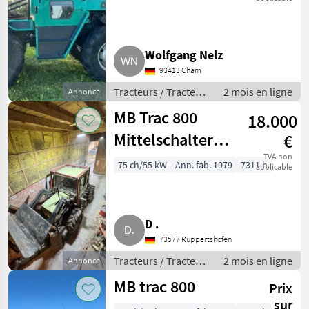
Wolfgang Nelz
93413 Cham
Tracteurs / Tracteurs
2 mois en ligne
Annonce
agricoles
MB Trac 800
18.000
Mittelschalter
€
1979,
TVA non
75 ch/55 kW
Ann. fab. 1979
7311 h
applicable
Motorreparatur
bedürftig
D .
73577 Ruppertshofen
Tracteurs / Tracteurs
2 mois en ligne
Annonce
agricoles
MB trac 800
Prix
sur