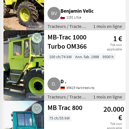
Benjamin Velic
1281 Litija
Tracteurs / Tracteurs
1 mois en ligne
Annonce
agricoles
MB-Trac 1000
1 €
Turbo OM366
TVA non
applicable
100 ch/74 kW
Ann. fab. 1988
9500 h
D .
95615 Marktredwitz
Tracteurs / Tracteurs
1 mois en ligne
Annonce
agricoles
MB Trac 800
20.000
€
75 ch/55 kW
TVA non
applicable