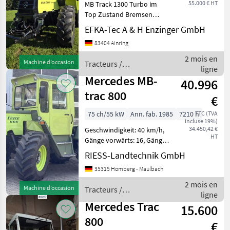
55.000 € HT
MB Track 1300 Turbo im
Top Zustand Bremsen
Scharmüllerschlitten alle
EFKA-Tec A & H Enzinger GmbH
Öle LED Scheinwerfer neu.
83404 Ainring
TÜV bis 11.2026, Tracteurs
Tracteurs agricoles
2 mois en
Machine d’occasion
Tracteurs /
ligne
Mercedes
Mercedes MB-
40.996
trac 800
€
75 ch/55 kW
Ann. fab. 1985
7210 h
TTC (TVA
incluse 19%)
34.450,42 €
Geschwindigkeit: 40 km/h,
HT
Gänge vorwärts: 16, Gänge
rückwärts: 8,
RIESS-Landtechnik GmbH
Motorhersteller: Daimler-
35315 Homberg - Maulbach
Benz, Motortyp: OM 314,
Erstzulassung: 15.01.1985,
2 mois en
Machine d’occasion
Tracteurs /
Motor-Zylinderanz
ligne
Mercedes
Mercedes Trac
15.600
800
€