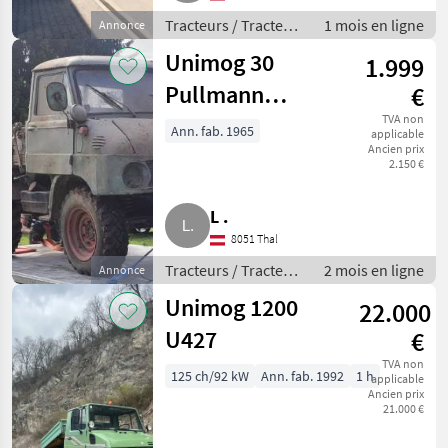
Tracteurs / Tracteurs
1 mois en ligne
Annonce
agricoles
Unimog 30
1.999
Pullmann
€
Unimog 411
TVA non
Ann. fab. 1965
applicable
Ancien prix
2.150 €
L .
8051 Thal
Tracteurs / Tracteurs
2 mois en ligne
Annonce
agricoles
Unimog 1200
22.000
U427
€
TVA non
125 ch/92 kW
Ann. fab. 1992
1 h
applicable
Ancien prix
21.000 €