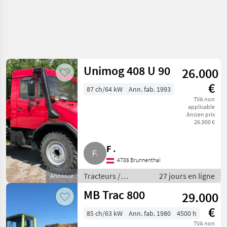
Unimog 408 U 90
26.000
€
87 ch/64 kW
Ann. fab. 1993
TVA non
applicable
Ancien prix
26.900 €
F .
4786 Brunnenthal
Tracteurs /
27 jours en ligne
Annonce
Tracteurs agricoles
MB Trac 800
29.000
€
85 ch/63 kW
Ann. fab. 1980
4500 h
TVA non