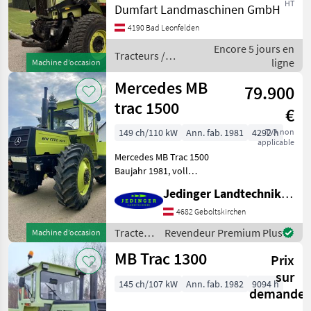
HT
Dumfart Landmaschinen GmbH
Euroaufnahme, Lasthacken
John Deere
2 Gar. Räder mit
4190 Bad Leonfelden
Traktorprofil dabei
Fendt
Encore 5 jours en
Tracteurs Tracteurs agri
Tracteurs /
ligne
Machine d’occasion
Mercedes
New Holland
Mercedes MB
79.900
trac 1500
Steyr
€
149 ch/110 kW
Ann. fab. 1981
4292 h
TVA non
Claas
applicable
Mercedes MB Trac 1500
Afficher
Baujahr 1981, voll
tous
funktionsfähig, 4.292
Jedinger Landtechnik GmbH
les 48
Betriebsstunden Sehr guter
optischer Originalzustand
4682 Geboltskirchen
MODÈLE
Traktor war seit 1987 im
Tracteurs
Revendeur Premium Plus
Machine d’occasion
Besitz und im landwir
/
MB Trac 1300
Prix
Mercedes
sur
MB
145 ch/107 kW
Ann. fab. 1982
9094 h
trac
demande
800