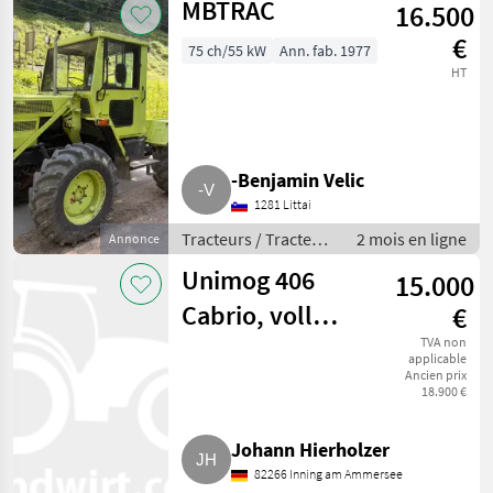
MBTRAC
16.500
€
75 ch/55 kW
Ann. fab. 1977
HT
-Benjamin Velic
1281 Littai
Tracteurs / Tracteurs
2 mois en ligne
Annonce
agricoles
Unimog 406
15.000
Cabrio, voll
€
Agrar, mit Eller
TVA non
applicable
Ancien prix
Hardtop
18.900 €
Johann Hierholzer
82266 Inning am Ammersee