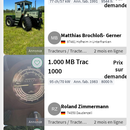
77 ch/57 kW
Ann. fab. 1991
9544 h
demande
Matthias Brochloß- Gerner
97461 Hofheim in Unterfranken
Tracteurs / Tracteurs
2 mois en ligne
Annonce
agricoles
1.000 MB Trac
Prix
sur
1000
demande
95 ch/70 kW
Ann. fab. 1983
8000 h
Roland Zimmermann
74858 Daudenzell
Tracteurs / Tracteurs
2 mois en ligne
Annonce
agricoles