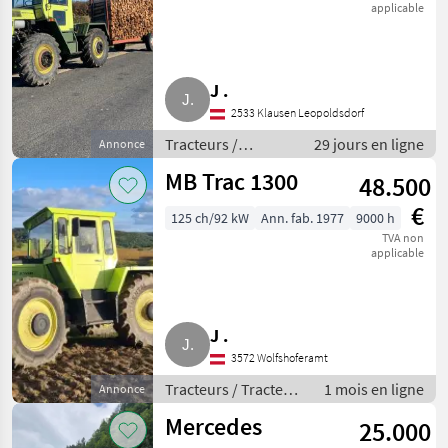
applicable
J .
2533 Klausen Leopoldsdorf
Tracteurs /
29 jours en ligne
Annonce
Tracteurs agricoles
MB Trac 1300
48.500
€
125 ch/92 kW
Ann. fab. 1977
9000 h
TVA non
applicable
J .
3572 Wolfshoferamt
Tracteurs / Tracteurs
1 mois en ligne
Annonce
agricoles
Mercedes
25.000