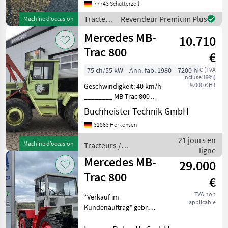
Automatik (V8 / R4) Kabine
77743 Schutterzell
Heizung Klimaanlage
Tracteurs
Revendeur Premium Plus
Machine d’occasion
Allradantrieb Kurzer
/
Mercedes MB-
Radstan
10.710
Mercedes
Trac 800
€
75 ch/55 kW
Ann. fab. 1980
7200 h
TTC (TVA
incluse 19%)
9.000 € HT
Geschwindigkeit: 40 km/h
________ MB-Trac 800
Baujahr 1980 7200
Buchheister Technik GmbH
Betriebsstunden lt. Zähler
31863 Herkensen
Frontlader Stoll inkl.
Schaufel
21 jours en
Machine d’occasion
Tracteurs /
Druckluftbremsanlage
ligne
Mercedes
Pflegeradsatz Heckk
Mercedes MB-
29.000
Trac 800
€
TVA non
*Verkauf im
applicable
Kundenauftrag* gebr.
Mercedes-Benz MB-Trac 800:
- Betriebsstunden: 6391, 73