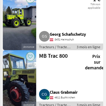
TVA non
applicable
Georg Schafschetzy
8451 Heimschuh
Tracteurs / Tracteurs
3 mois en ligne
Annonce
agricoles
MB Trac 800
Prix
sur
demande
Claus Grabmair
4611 Buchkirchen
Tracteurs / Tracteurs
3 mois en ligne
Annonce