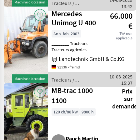
14-08-2025
Machine d’occasion
Tracteurs /
Druckluf
13:42
Mercedes
Mercedes
66.000
Unimog U 400
€
Ann. fab. 2003
TVA non
applicable
________ Tracteurs
Tracteurs agricoles
Igl Landtechnik GmbH & Co.KG
92536 Pfreimd
10-03-2025
Machine d’occasion
Tracteurs /
15:37
Mercedes
MB-trac 1000
Prix
sur
1100
demande
120 ch/88 kW
9800 h
Rauch Martin