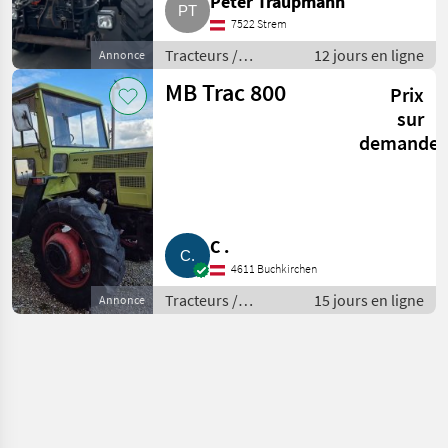
Peter Traupmann
7522 Strem
Tracteurs /
12 jours en ligne
Annonce
Tracteurs agricoles
MB Trac 800
Prix
sur
demande
C .
4611 Buchkirchen
Tracteurs /
15 jours en ligne
Annonce
Tracteurs agricoles