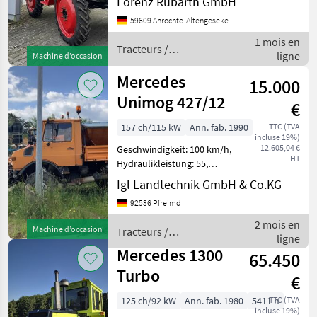
Lorenz Rubarth GmbH
h - Bereifung: 9.5-36 neu -
59609 Anröchte-Altengeseke
Heckhubwerk - Motor:
1 mois en
OM314 - Leistung: 53 kW
Tracteurs /
ligne
(72P
Machine d’occasion
Mercedes
Mercedes
15.000
Unimog 427/12
€
157 ch/115 kW
Ann. fab. 1990
TTC (TVA
incluse 19%)
12.605,04 €
Geschwindigkeit: 100 km/h,
HT
Hydraulikleistung: 55,
Gänge vorwärts: 8, Gänge
Igl Landtechnik GmbH & Co.KG
rückwärts: 8,
92536 Pfreimd
Motorhersteller: Mercedes-
Benz, Motortyp: OM 366 LA,
2 mois en
Machine d’occasion
Tracteurs /
Erstzulassung: 02
ligne
Mercedes
Mercedes 1300
65.450
Turbo
€
125 ch/92 kW
Ann. fab. 1980
5411 h
TTC (TVA
incluse 19%)