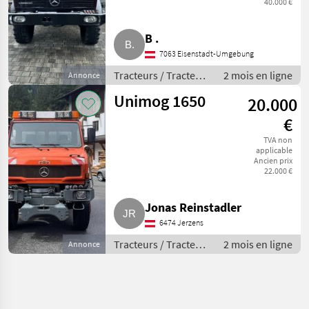
40.000 €
B .
7063 Eisenstadt-Umgebung
Tracteurs / Tracteurs
2 mois en ligne
Annonce
agricoles
Unimog 1650
20.000
€
TVA non
applicable
Ancien prix
22.000 €
Jonas Reinstadler
6474 Jerzens
Tracteurs / Tracteurs
2 mois en ligne
Annonce
agricoles