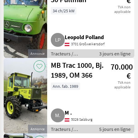
€
TVA non
34 ch/25 kW
applicable
Leopold Polland
3701 Großweikersdorf
Tracteurs /
3 jours en ligne
Annonce
Tracteurs agricoles
MB Trac 1000, Bj.
70.000
1989, OM 366
€
TVA non
Ann. fab. 1989
applicable
M .
5026 Salzburg
Tracteurs /
5 jours en ligne
Annonce
Tracteurs agricoles