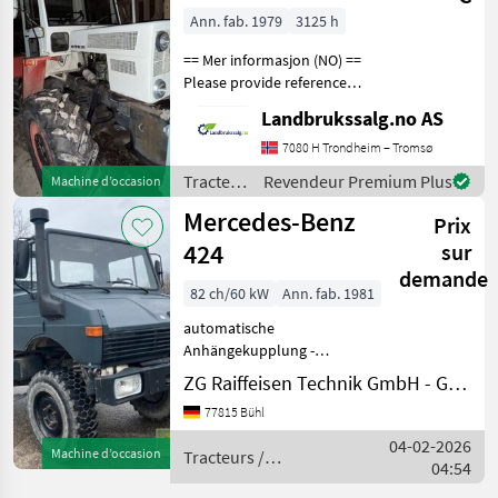
Ann. fab. 1979
3125 h
== Mer informasjon (NO) ==
Please provide reference
number upon request:
Landbrukssalg.no AS
3267See
en.landbrukssalg.no/3267
7080 H Trondheim – Tromsø
for more
Tracteurs
Revendeur Premium Plus
Machine d’occasion
images.Specifications 40
/
Mercedes-Benz
km/h Axle suspension T
Prix
Mercedes
424
sur
demande
82 ch/60 kW
Ann. fab. 1981
automatische
Anhängekupplung -
hydraulische Lenkung -
ZG Raiffeisen Technik GmbH - Gebrauchtmaschinenzentrum
Druckluftbeschaffungsanlage:
77815 Bühl
2 - Entraînement: Toutes
roues motrices Tracteurs
04-02-2026
Machine d’occasion
Tracteurs /
Tracteurs agricoles
04:54
Mercedes