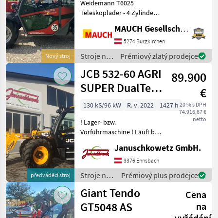
Weidemann T6025
Teleskoplader - 4 Zylinder
Perkins Motor - 61 PS (75 PS
MAUCH Gesellschaft m.b.H. & Co.KG
optional) - Kabine mit
Heizung und Lüftung - LED
5274 Burgkirchen
Arbeitsscheinwerfer (1x
Stroje na
Prémiový zlatý prodejce
Nový stroj
vorne, 1x hint
stavbu /
JCB 532-60 AGRI
89.900
Weidemann
SUPER DualTec
€
VT
130 kS/96 kW
R. v. 2022
1427 h
20 % s DPH
74.916,67 €
Teleskoplader
netto
! Lager- bzw.
Vorführmaschine ! Läuft bei
uns am Betrieb. DualTech
Januschkowetz GmbH.
VT JCB‐DualTech‐Getriebe
(stufenlos) mit einem
3376 Ennsbach
Kegelradgetriebe und
Stroje na
Prémiový plus prodejce
předváděcí stroj
einem mechanischen Lastsc
stavbu /
Giant Tendo
Cena
JCB
GT5048 AS
na
vyžádání