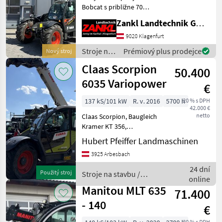
Bobcat s približne 70
prevádzkovými hodinami
Zankl Landtechnik GmbH
Okamžite k dispozícii za
špeciálnu cenu! 3 roky
9020 Klagenfurt
originálnej záruky od
Stroje na
Prémiový plus prodejce
Nový stroj
výrobcu Bobcat – plat
stavbu /
Claas Scorpion
50.400
Bobcat
6035 Variopower
€
137 kS/101 kW
R. v. 2016
5700 h
20 % s DPH
42.000 €
netto
Claas Scorpion, Baugleich
Kramer KT 356,
Strassenzulassung,
Hubert Pfeiffer Landmaschinen
Geräteveriegelung
3925 Arbesbach
hydraulisch, guter Zustandt
Preis ohne werkzeug.
24 dní
Použitý stroj
Stroje na stavbu /
Palettengabel und Schaufel
online
Claas
auf lag
Manitou MLT 635
71.400
- 140
€
20 % s DPH