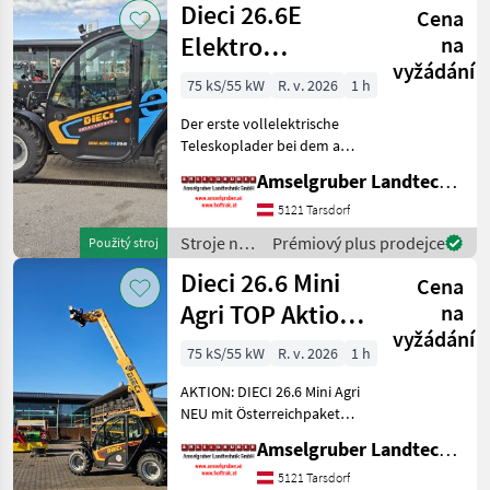
Dieci 26.6E
Cena
Dieci
Elektro
na
vyžádání
Teleskoplader
75 kS/55 kW
R. v. 2026
1 h
mit
Der erste vollelektrische
Österreichpaket
Teleskoplader bei dem an
wirklich alles gedacht
Amselgruber Landtechnik GmbH
wurde - MADE BY DIECI!
AKTION: DIECI 26.6 E
5121 Tarsdorf
Elektro Mini Agri NEU mit
Stroje na
Prémiový plus prodejce
Použitý stroj
Österreichpaket (TOP
stavbu /
Dieci 26.6 Mini
Cena
Dieci
Agri TOP Aktion
na
vyžádání
mit
75 kS/55 kW
R. v. 2026
1 h
Österreichpaket
AKTION: DIECI 26.6 Mini Agri
NEU mit Österreichpaket
(TOP-Ausstattung): -2.600
Amselgruber Landtechnik GmbH
Kg Traglast -578cm
Hubhöhe
5121 Tarsdorf