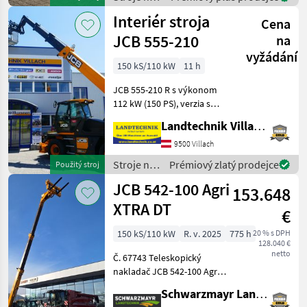
200cm Bauhöhe -75 PS 4
stavbu /
Interiér stroja
Zylind
Cena
Dieci
JCB 555-210
na
vyžádání
150 kS/110 kW
11 h
JCB 555-210 R s výkonom
112 kW (150 PS), verzia s
rýchlosťou 40 km/h, 7-
Landtechnik Villach GmbH
palcový displej Load
Management s
9500 Villach
automatickou detekciou
Stroje na
Prémiový zlatý prodejce
Použitý stroj
príslušenstva, kabína s
stavbu /
JCB 542-100 Agri
kúrením a kl
153.648
JCB
XTRA DT
€
150 kS/110 kW
R. v. 2025
775 h
20 % s DPH
128.040 €
netto
Č. 67743 Teleskopický
nakladač JCB 542-100 Agri
XTRAr DT - s zdvihovou
Schwarzmayr Landtechnik GmbH - Aurolzmünster
silou 4, 2 tony - s výškou