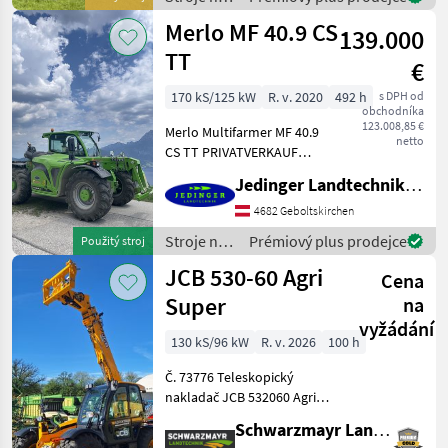
stavbu /
Merlo MF 40.9 CS
139.000
Merlo
TT
€
170 kS/125 kW
R. v. 2020
492 h
s DPH od
obchodníka
123.008,85 €
Merlo Multifarmer MF 40.9
netto
CS TT PRIVATVERKAUF
Gebrauchtmaschine,
Jedinger Landtechnik GmbH
Baujahr 202, mit 492
Betriebsstunden Hubhöhe
4682 Geboltskirchen
8, 8m Hubkraft 4.000 kg FPT
Stroje na
Prémiový plus prodejce
Použitý stroj
Motor mit 4, 5l Hubrau
stavbu /
JCB 530-60 Agri
Cena
Merlo
Super
na
vyžádání
130 kS/96 kW
R. v. 2026
100 h
Č. 73776 Teleskopický
nakladač JCB 532060 Agri
Super - s zdvihovou silou 3,
Schwarzmayr Landtechnik GmbH - Aurolzmünster
0 tony - s výškou zdvihu 6, 0