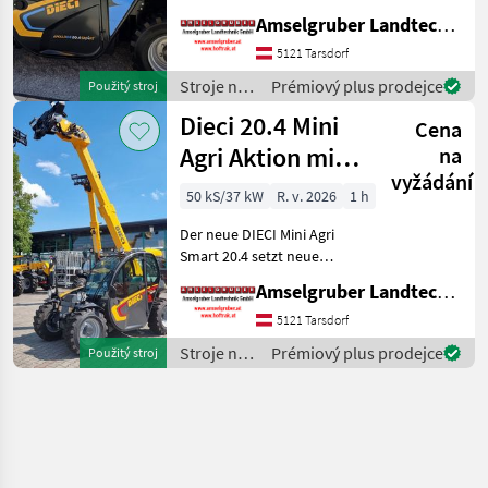
Maßstäbe auf dem Mini-
Amselgruber Landtechnik GmbH
Teleskopladermarkt. 100 %
Elektro! -Größte Kabine
5121 Tarsdorf
(Baugleich vom Modell 26.6
Stroje na
Prémiový plus prodejce
Použitý stroj
Mini Agri) -Echt
stavbu /
Dieci 20.4 Mini
Cena
Dieci
Agri Aktion mit
na
vyžádání
Österreichpaket
50 kS/37 kW
R. v. 2026
1 h
Der neue DIECI Mini Agri
Smart 20.4 setzt neue
Maßstäbe auf dem Mini-
Amselgruber Landtechnik GmbH
Teleskopladermarkt. Stufe
5 Motor - -Größte Kabine
5121 Tarsdorf
(Baugleich vom Modell 26.6
Stroje na
Prémiový plus prodejce
Použitý stroj
Mini Agri) -50
stavbu /
Dieci