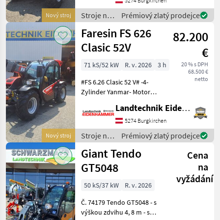
mit Schnellwechselsystem -
5274 Burgkirchen
Lasthaken drehbar -man.
Stroje na
Prémiový zlatý prodejce
Nový stroj
Ventilbl
stavbu /
Faresin FS 626
82.200
Faresin
Clasic 52V
€
71 kS/52 kW
R. v. 2026
3 h
20 % s DPH
68.500 €
netto
#FS 6.26 Clasic 52 V# -4-
Zylinder Yanmar- Motor
Stage V mit 71 PS -Flow
Landtechnik Eidenhammer GmbH
Sharing Verteiler -
Elektronischer Antrieb
5274 Burgkirchen
Ecosmart Start & Stop -
Stroje na
Prémiový zlatý prodejce
Nový stroj
hydrostatischre Fahran
stavbu /
Giant Tendo
Cena
Faresin
GT5048
na
vyžádání
50 kS/37 kW
R. v. 2026
Č. 74179 Tendo GT5048 - s
výškou zdvihu 4, 8 m - s