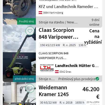
Leistung, Hubhöhe 7m bei
KFZ und Landtechnik Rameder e.U.
3700kg maximaler Hubkraft.
3664 Martinsberg
6x3 Gang Powershift
Getriebe mit Powershuttle
9 dní
Použitý stroj
Stroje na stavbu / New
40km/h, Luftfedersitz mi
online
Holland
Claas Scorpion
Cena
848 Varipower
na
vyžádání
Plus Generation
156 kS/115 kW
R. v. 2025
136 h
2
CLAAS SCORPION 848
VARIPOWER PLUS
Generation 2 Teleskoplader
Landtechnik Hütter GmbH & Co KG
mit 8, 01 m Aushubhöhe
und 4.800 kg Hubkraft
8342 Gnas
Teleskoparm: - Zweiteiliger,
Stroje na
Prémiový plus prodejce
předváděcí stroj
hydraulisch ausfahrbarer T
stavbu /
Weidemann
46.200
Claas
Kramer 1245
€
30 kS/22 kW
R. v. 2018
1650 h
20 % s DPH