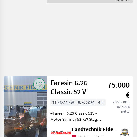
Bobcat
Faresin 6.26
75.000
Classic 52 V
€
71 kS/52 kW
R. v. 2026
4 h
20 % s DPH
62.500 €
netto
#Faresin 6.26 Classic 52V -
Motor Yanmar 52 KW Stage
V -hydrostatisches Getreibe
Landtechnik Eidenhammer GmbH
30 km/h -Euroaufnahme