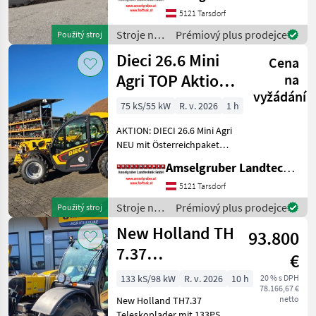
AKTION: DIECI 26.6 E
5121 Tarsdorf
Elektro Mini Agri NEU mit
Stroje na
Prémiový plus prodejce
Použitý stroj
Österreichpaket (TOP
stavbu /
Dieci 26.6 Mini
Cena
Dieci
Agri TOP Aktion
na
vyžádání
mit
75 kS/55 kW
R. v. 2026
1 h
Österreichpaket
AKTION: DIECI 26.6 Mini Agri
NEU mit Österreichpaket
(TOP-Ausstattung): -2.600
Amselgruber Landtechnik GmbH
Kg Traglast -578cm
Hubhöhe
5121 Tarsdorf
Werkzeugunterkante -Unter
Stroje na
Prémiový plus prodejce
Použitý stroj
200cm Bauhöhe -75 PS 4
stavbu /
New Holland TH
Zylind
93.800
Dieci
7.37
€
Teleskoplader
133 kS/98 kW
R. v. 2026
10 h
20 % s DPH
78.166,67 €
netto
New Holland TH7.37
Teleskoplader mit 133PS