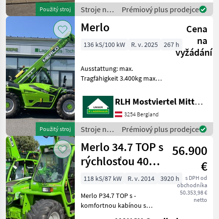
Werkzeugunterkante -Unter
Stroje na
Prémiový plus prodejce
Použitý stroj
200cm Bauhöhe -75 PS 4
stavbu /
Merlo
Zylind
Cena
Dieci
na
136 kS/100 kW
R. v. 2025
267 h
vyžádání
Ausstattung: max.
Tragfähigkeit 3.400kg max.
Hubhöhe 8.860mm Breite
2.240mm Länge bis
RLH Mostviertel Mitte - Standort BERGLAND
Geräteträger 5.440mm
3254 Bergland
Höhe 2.545mm Motor 4
Zylinder Deutz 3, 6 l
Stroje na
Prémiový plus prodejce
Použitý stroj
Hubraum, 1
stavbu /
Merlo 34.7 TOP s
56.900
Merlo
rýchlosťou 40
€
km/h /
118 kS/87 kW
R. v. 2014
3920 h
s DPH od
obchodníka
osvedčenie o
50.353,98 €
Merlo P34.7 TOP s -
typovej
netto
komfortnou kabínou s
konštrukcii
kúrením - 3 režimami