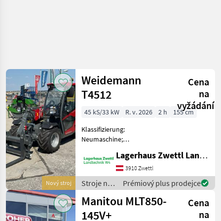
Weidemann
Cena
T4512
na
vyžádání
45 kS/33 kW
R. v. 2026
2 h
155 cm
Klassifizierung:
Neumaschine;
Seriennummer/Fahrgestellnummer:
Lagerhaus Zwettl Landtechnik
WMWT0101VT0007500;
Motorhersteller: Yanmar;
3910 Zwettl
Getriebetyp:
Stroje na
Prémiový plus prodejce
Nový stroj
Hydrostatgetriebe;
stavbu /
Manitou MLT850-
Höchstgeschwindigkeit
Cena
Weidemann
(km/h
145V+
na