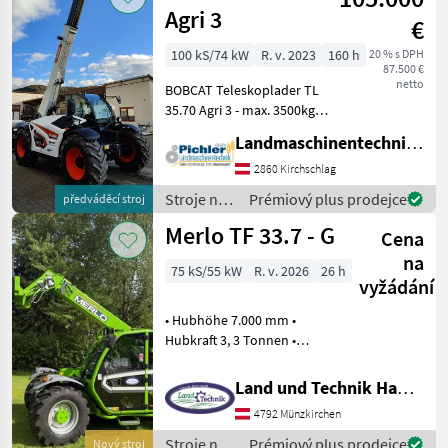
Agri 3
€
100 kS/74 kW
R. v. 2023
160 h
20 % s DPH
87.500 €
netto
BOBCAT Teleskoplader TL
35.70 Agri 3 - max. 3500kg
Hubkraft - 7m max.
Landmaschinentechnik Pichler GmbH
Hubhöhe - BOBCAT / D34 /
Stage V / 100PS • Paket
2860 Kirchschlag
AGRI3 • Traktorzulassung •
Stroje na
Prémiový plus prodejce
předváděcí stroj
Getriebe
stavbu /
Merlo TF 33.7 - G
Cena
Bobcat
na
75 kS/55 kW
R. v. 2026
26 h
vyžádání
• Hubhöhe 7.000 mm •
Hubkraft 3, 3 Tonnen •
Teleskop Ausleger 2 teilig •
4 Zylinder Kohler Motor mit
Land und Technik HandelsgesmbH
75 PS • hydr. Umkehrlüfter •
4792 Münzkirchen
hydrostatischer
Fahrantrieb el
Stroje na
Prémiový plus prodejce
Nový stroj