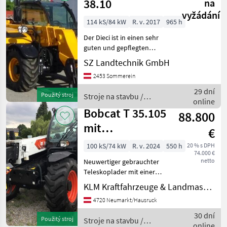
38.10
na
vyžádání
114 kS/84 kW
R. v. 2017
965 h
Der Dieci ist in einen sehr
guten und gepflegten
Zustand. Jederzeit ist eine
SZ Landtechnik GmbH
Besichtigung bei uns
2453 Sommerein
persönlich möglich.
hydrostatický , hidraulicky
29 dní
Použitý stroj
Stroje na stavbu /
zablokovať nástroje
online
Dieci
Bobcat T 35.105
88.800
mit
€
Nivauausgleich
100 kS/74 kW
R. v. 2024
550 h
20 % s DPH
74.000 €
netto
Neuwertiger gebrauchter
Teleskoplader mit einer
Hubhöhe von 10, 3m und
KLM Kraftfahrzeuge & Landmaschinen GmbH
einer Hubkraft von 3500 kg
4720 Neumarkt/Hausruck
Bereifung: 400/80R24 3.
Funktion 30 km/h 2 stufiger
30 dní
Použitý stroj
Stroje na stavbu /
Hydrostat K
online