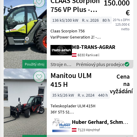
CLAAS Scorpion
150.000
Dieci
756 VP Plus -
€
Gen2
136 kS/100 kW
R. v. 2026
80 h
20 % s DPH
125.000 €
netto
Claas Scorpion 756
VariPower Generation 2! -
Teleskoplader mit 7, 03 m
MB-TRANS-AGRAR
Aushubhöhe und 5.600 kg
Hubkraft Teleskoparm: -
6830 Rankweil
Zweiteiliger, hydraulisch
Stroje na
Prémiový plus prodejce
Použitý stroj
ausfahrbarer Teleskop
stavbu /
Manitou ULM
Cena
Claas
415 H
na
vyžádání
35 kS/26 kW
R. v. 2024
440 h
Teleskoplader ULM 415H
36Y ST5 S1
SERIENAUSSTATTUNG
Huber Gerhard, Schmiede und Landmaschinen GmbH.
Fester Teleskopstapler: -
35.1 hp YANMAR Motor
7123 Mönchhof
Stufe V Hubhöhe: 4.30 m -