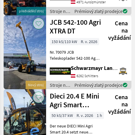
zdvihu 9, 8 metra - s 4-
4971 Aurolzmünster
valcovým motorom JCB
Stroje na
Prémiový zlatý prodejce
předváděcí stroj
Dieselmax Common Rail
stavbu /
JCB 542-100 Agri
Cena
JCB
XTRA DT
na
vyžádání
150 kS/110 kW
R. v. 2026
Nr. 70079 JCB
Teleskoplader 542-100 Agri
XTRAr DT - mit Hubkraft 4, 2
Schwarzmayr Landtechnik GmbH - Schlitters
Tonnen - mit Hubhöhe 9, 8
Meter - mit 150PS 4 Zylinder
6262 Schlitters
JCB Dieselmax Common
Stroje na
Prémiový zlatý prodejce
Nový stroj
Rail (bis 2000b
stavbu /
Dieci 20.4 E Mini
Cena
JCB
Agri Smart
na
vyžádání
ELEKTRO
50 kS/37 kW
R. v. 2026
1 h
Teleskoplader
Der neue DIECI Mini Agri
TOP
Smart 20.4 setzt neue