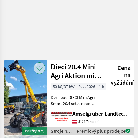
Dieci 20.4 Mini
Cena
Agri Aktion mit
na
vyžádání
Österreichpaket
50 kS/37 kW
R. v. 2026
1 h
Der neue DIECI Mini Agri
Smart 20.4 setzt neue
Maßstäbe auf dem Mini-
Amselgruber Landtechnik GmbH
Teleskopladermarkt. Stufe
5 Motor - -Größte Kabine
5121 Tarsdorf
(Baugleich vom Modell 26.6
Stroje na
Prémiový plus prodejce
Použitý stroj
Mini Agri) -50
stavbu /