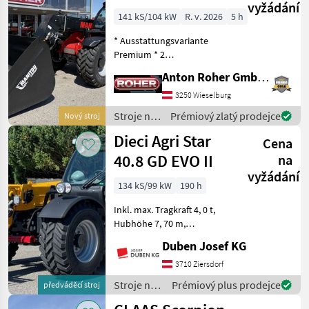
vyžádání
141 kS/104 kW
R. v. 2026
5 h
* Ausstattungsvariante
Premium * 2
Hydraulikventile am
Anton Roher GmbH (ACA Center Roher)
Schnellwechsler * hydr.
Geräteverriegelung * LED
3250 Wieselburg
Arbeitsscheinwerfer *
Stroje na
Prémiový zlatý prodejce
Nový stroj
Klimaanlage mit Heizung *
stavbu /
Dieci Agri Star
Luftgefe
Cena
Manitou
40.8 GD EVO II
na
vyžádání
134 kS/99 kW
190 h
Inkl. max. Tragkraft 4, 0 t,
Hubhöhe 7, 70 m,
Hydrostatantrieb, Joystick
Duben Josef KG
4 in 1 mit Flow Sharing und
FNR-Umschaltung, hydr.
3710 Ziersdorf
Schnellwechselsystem,
Stroje na
Prémiový plus prodejce
předváděcí stroj
Luftfedersitz, 170-l-
stavbu /