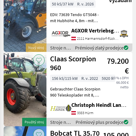
50 kS/37 kW
R. v. 2026
EDV: 73639 Tendo GT5048 -
mit Hubhöhe 4, 8m - mit
Hubkraft ohne
AGXOR Vertriebsgesellschaft Ost GmbH
Zusatzgewicht ca.1.600kg
mit Zusatzgewicht ca.
2111 Harmannsdorf-Rückersdorf
1.900kg - mit Motorentyp
Stroje na
Prémiový zlatý prodejce
Nový stroj
Kubota D1803 CR (3 Zyli
stavbu /
Claas Scorpion
79.200
Giant
960
€
156 kS/115 kW
R. v. 2022
5920 h
20 % s DPH
66.000 €
netto
Gebrauchter Claas Scorpion
960 Teleskoplader mit 8, 79
m Aushubhöhe und 6.000
Christoph Heindl Landtechnik GmbH, Inning
kg Hubkraft Frisch serviciert
- Top gewartet! - CLAAS
3383 Hürm
Werkzeugträger,
Stroje na
Prémiový plus prodejce
Použitý stroj
hydraulisch
stavbu /
Bobcat TL 35.70
105.000
Claas