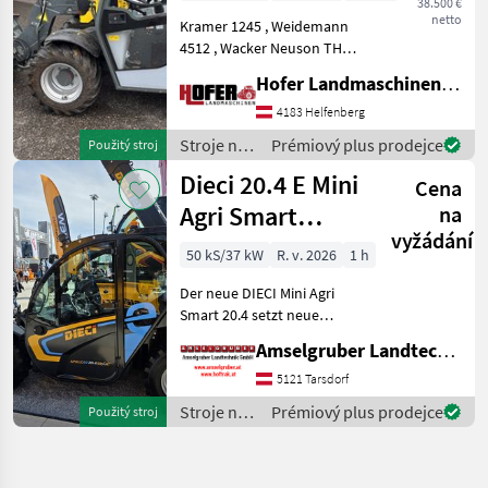
38.500 €
netto
Kramer 1245 , Weidemann
4512 , Wacker Neuson TH
412, Inkl Schaufel und
Hofer Landmaschinen Handels GmbH.
Palettengabel. Breitreifen
hydrostatický , 4-kolesový,
4183 Helfenberg
Palivo: , , , závesné
Stroje na
Prémiový plus prodejce
Použitý stroj
zariadenia, hidrauli
stavbu /
Dieci 20.4 E Mini
Cena
Weidemann
Agri Smart
na
vyžádání
ELEKTRO
50 kS/37 kW
R. v. 2026
1 h
Teleskoplader
Der neue DIECI Mini Agri
TOP
Smart 20.4 setzt neue
Maßstäbe auf dem Mini-
Amselgruber Landtechnik GmbH
Teleskopladermarkt. 100 %
Elektro! -Größte Kabine
5121 Tarsdorf
(Baugleich vom Modell 26.6
Stroje na
Prémiový plus prodejce
Použitý stroj
Mini Agri) -Echt
stavbu /
Dieci