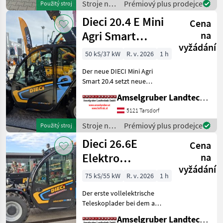
Stroje na
Prémiový plus prodejce
Použitý stroj
Maximale Tragfähigkeit:
stavbu /
Dieci 20.4 E Mini
1500
Cena
Manitou
Agri Smart
na
vyžádání
ELEKTRO
50 kS/37 kW
R. v. 2026
1 h
Teleskoplader
Der neue DIECI Mini Agri
TOP
Smart 20.4 setzt neue
Maßstäbe auf dem Mini-
Amselgruber Landtechnik GmbH
Teleskopladermarkt. 100 %
Elektro! -Größte Kabine
5121 Tarsdorf
(Baugleich vom Modell 26.6
Stroje na
Prémiový plus prodejce
Použitý stroj
Mini Agri) -Echt
stavbu /
Dieci 26.6E
Cena
Dieci
Elektro
na
vyžádání
Teleskoplader
75 kS/55 kW
R. v. 2026
1 h
mit
Der erste vollelektrische
Österreichpaket
Teleskoplader bei dem an
wirklich alles gedacht
Amselgruber Landtechnik GmbH
wurde - MADE BY DIECI!