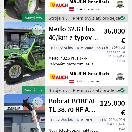
MAUCH Gesellschaft m.b.H. & Co.KG
riadenia - rýchlosťou 40
km/h - typovým
5274 Burgkirchen
osvedčením - výstražným
Stroje na
Prémiový zlatý prodejce
Použitý stroj
svetlom - pracovnými
stavbu /
Merlo 32.6 Plus
svetlometmi - zdvi
36.000
Merlo
40/km a typový
€
list s výškou
100 kS/74 kW
R. v. 2008
6830 h
s DPH od
obchodníka
konštrukcie 2,0
31.858,41 €
Merlo P 32.6 Plus s - 4-
m
netto
valcovým motorom Deutz -
hydrostatickým pohonom -
MAUCH Gesellschaft m.b.H. & Co.KG
rýchlosťou 40 km/h -
typovým osvedčením -
5274 Burgkirchen
zdvihovou silou 3, 2 t -
Stroje na
Prémiový zlatý prodejce
Použitý stroj
výška zdvihu 6 m - výška
stavbu /
Bobcat BOBCAT
125.000
Merlo
TL 38.70 HF AGRI
€
3*
135 kS/99 kW
R. v. 2026
100 h
20 % s DPH
104.166,67 €
netto
Nový teleskopický nakladač