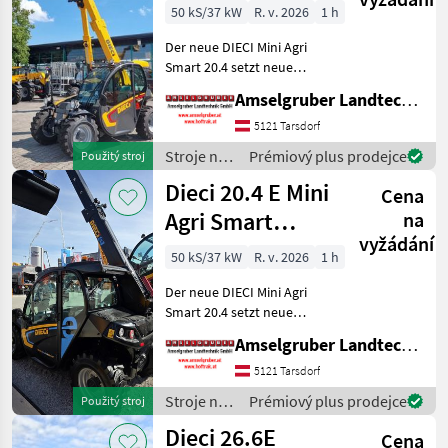
Österreichpaket
50 kS/37 kW
R. v. 2026
1 h
Der neue DIECI Mini Agri
Smart 20.4 setzt neue
Maßstäbe auf dem Mini-
Amselgruber Landtechnik GmbH
Teleskopladermarkt. Stufe
5 Motor - -Größte Kabine
5121 Tarsdorf
(Baugleich vom Modell 26.6
Stroje na
Prémiový plus prodejce
Použitý stroj
Mini Agri) -50
stavbu /
Dieci 20.4 E Mini
Cena
Dieci
Agri Smart
na
vyžádání
ELEKTRO
50 kS/37 kW
R. v. 2026
1 h
Teleskoplader
Der neue DIECI Mini Agri
TOP
Smart 20.4 setzt neue
Maßstäbe auf dem Mini-
Amselgruber Landtechnik GmbH
Teleskopladermarkt. 100 %
Elektro! -Größte Kabine
5121 Tarsdorf
(Baugleich vom Modell 26.6
Stroje na
Prémiový plus prodejce
Použitý stroj
Mini Agri) -Echt
stavbu /
Dieci 26.6E
Cena
Dieci