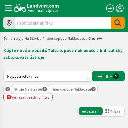
Prohledat nabídky
/
Stroje Na Stavbu
/
Teleskopové Nakladače
/
Chx_wv
Kúpte nové a použité Teleskopové nakladače s hidraulicky
zablokovať nástroje
Takto se řadí nabídky na Landwirt.com
Filtry
1
x
x
x
Stroje Na Stavbu
Teleskopove Nakladace
x
Vymazat všechny filtry
Seznam
Mřížka