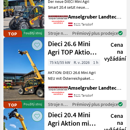
Der neue DIECI Mini Agri
Smart 20.4 setzt neue
Dieci
69
Maßstäbe auf dem Mini-
Amselgruber Landtechnik GmbH
Teleskopladermarkt. Stufe
Claas
37
5 Motor - -Größte Kabine
5121 Tarsdorf
(Baugleich vom Modell 26.6
Stroje na
Prémiový plus prodejce
TOP
Použitý stroj
Kramer
32
Mini Agri) -50
stavbu /
Dieci 26.6 Mini
Cena
Dieci
Merlo
26
Agri TOP Aktion
na
vyžádání
mit
Bobcat
23
75 kS/55 kW
R. v. 2026
1 h
Österreichpaket
Zobrazit
AKTION: DIECI 26.6 Mini Agri
všech
NEU mit Österreichpaket
24
(TOP-Ausstattung): -2.600
Amselgruber Landtechnik GmbH
Kg Traglast -578cm
MARKETPLACE
Hubhöhe
5121 Tarsdorf
Werkzeugunterkante -Unter
Stroje na
Prémiový plus prodejce
TOP
Použitý stroj
Nabídky
200cm Bauhöhe -75 PS 4
Marketplace
Inzeráty
stavbu /
prodejců
Dieci 20.4 Mini
Zylind
Cena
Dieci
Agri Aktion mit
na
vyžádání