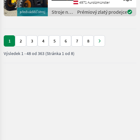
metra - so 4-valcovým
4971 Aurolzmünster
motorom JCB Dieselmax
Stroje na
Prémiový zlatý prodejce
předváděcí stroj
Common Rail (d
stavbu /
JCB
1
2
3
4
5
6
7
8
Výsledek
1
-
48
od
363
(Stránka 1 od 8)