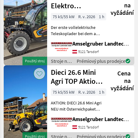
Elektro
na
vyžádání
Teleskoplader
75 kS/55 kW
R. v. 2026
1 h
mit
Der erste vollelektrische
Österreichpaket
Teleskoplader bei dem an
wirklich alles gedacht
Amselgruber Landtechnik GmbH
wurde - MADE BY DIECI!
AKTION: DIECI 26.6 E
5121 Tarsdorf
Elektro Mini Agri NEU mit
Stroje na
Prémiový plus prodejce
Použitý stroj
Österreichpaket (TOP
stavbu /
Dieci 26.6 Mini
Cena
Dieci
Agri TOP Aktion
na
vyžádání
mit
75 kS/55 kW
R. v. 2026
1 h
Österreichpaket
AKTION: DIECI 26.6 Mini Agri
NEU mit Österreichpaket
(TOP-Ausstattung): -2.600
Amselgruber Landtechnik GmbH
Kg Traglast -578cm
Hubhöhe
5121 Tarsdorf
Werkzeugunterkante -Unter
Stroje na
Prémiový plus prodejce
Použitý stroj