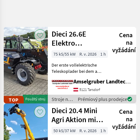
Zpřesnit
hledání
Dieci 26.6E
Cena
Kategorie
Země
Filtry
3
Elektro
na
vyžádání
Teleskoplader
Zobrazit
75 kS/55 kW
R. v. 2026
1 h
AKTUÁLNÍ
Obnovit
363
mit
CESTA
výsledků
Der erste vollelektrische
Österreichpaket
stavebná
Teleskoplader bei dem an
technika
wirklich alles gedacht
Amselgruber Landtechnik GmbH
Stroje
wurde - MADE BY DIECI!
Na
AKTION: DIECI 26.6 E
5121 Tarsdorf
Stavbu
Elektro Mini Agri NEU mit
Stroje na
Prémiový plus prodejce
TOP
Použitý stroj
Teleskopove
Österreichpaket (TOP
stavbu /
Nakladace
Dieci 20.4 Mini
Cena
Dieci
Agri Aktion mit
VYBRAT
na
KATEGORII
vyžádání
Österreichpaket
50 kS/37 kW
R. v. 2026
1 h
JCB
85