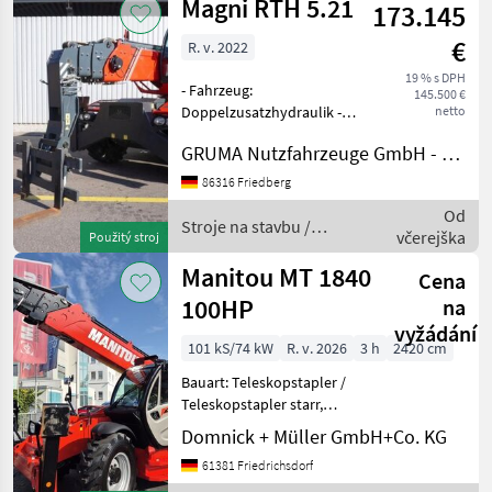
Magni RTH 5.21
vorbehalten. Stroje na
173.145
€
R. v. 2022
19 % s DPH
- Fahrzeug:
145.500 €
Doppelzusatzhydraulik -
netto
Mast:
GRUMA Nutzfahrzeuge GmbH - Staplertechnik
Einfachzusatzhydraulik -
Gabelträger - Gabelzinken
86316 Friedberg
MAGNI Gabelträger FEM
Od
Aufnahme - Vollkabine,
Stroje na stavbu /
včerejška
Použitý stroj
Türe links geteilt - Heizun
Magni
Manitou MT 1840
Cena
100HP
na
vyžádání
101 kS/74 kW
R. v. 2026
3 h
2420 cm
Bauart: Teleskopstapler /
Teleskopstapler starr,
Tragkraft: 4000kg, Hubhöhe:
Domnick + Müller GmbH+Co. KG
17550mm, Bauhöhe:
61381 Friedrichsdorf
2500mm, Gabellänge: