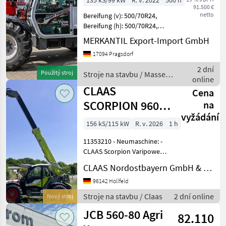
135 kS/99 kW
R. v. 2022
500 h
91.500 €
netto
Bereifung (v): 500/70R24,
Bereifung (h): 500/70R24,
Geschwindigkeit: 40 km/h,
MERKANTIL Export-Import GmbH
Tragkraft: 3800 kg,
17094 Pragsdorf
Hubhöhe: 700 cm, Kabine,
Luftgefederter Sitz, Diesel
2 dní
Použitý stroj
Stroje na stavbu / Massey
_______
online
Ferguson
CLAAS
Cena
SCORPION 960
na
vyžádání
VARIPOWER 2 +
156 kS/115 kW
R. v. 2026
1 h
11353210 - Neumaschine: -
CLAAS Scorpion Varipower2
Plus - Baujahr: 2026
CLAAS Nordostbayern GmbH & Co. KG, Hollfeld
Technikjahr: 2026 -
Betriebsstunden: ca. 5 h -
96142 Hollfeld
Teleskoplader mit 8, 79m
Stroje na stavbu / Claas
2 dní online
Nový stroj
Aushubhöhe und 6.000k
JCB 560-80 Agri
82.110