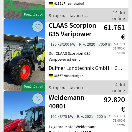
61381 Friedrichsdorf
3050mm, Gabellänge:
1200mm, Bereifung vorne:
14 dní
Použitý stroj
Stroje na stavbu /
Luft Einfach 80 - 100%
online
Manitou
CLAAS Scorpion
61.761
635 Varipower
€
136 kS/100 kW
R. v. 2020
7050 h
19 % s DPH
51.900 €
netto
Der CLAAS Scorpion 635
Varipower ist ein
leistungsstarker
Duffner Landtechnik GmbH + Co KG
Teleskoplader aus dem
88367 Hohentengen
Jahr 2020, der mit 7050
Betriebsstunden bereits
14 dní
Použitý stroj
Stroje na stavbu /
seine Zuverlässigkeit unter
online
Claas
Beweis ge
Weidemann
92.820
4080T
€
102 kS/75 kW
R. v. 2021
500 h
19 % s DPH
78.000 €
netto
1x gebrauchter Weidemann