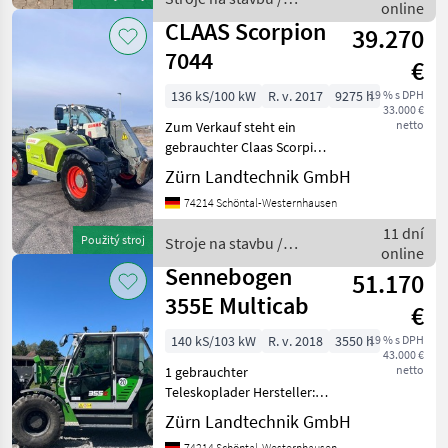
Steuerkreis,
online
Weidemann
CLAAS Scorpion
39.270
7044
€
136 kS/100 kW
R. v. 2017
9275 h
19 % s DPH
33.000 €
netto
Zum Verkauf steht ein
gebrauchter Claas Scorpion
Teleskoplader 7040 Baujahr
Zürn Landtechnik GmbH
2017 mit 9275
74214 Schöntal-Westernhausen
Betriebsstunden. - 4, 1L 4
Zylindermotor mit 136PS
11 dní
Použitý stroj
Stroje na stavbu /
von Deutz - Maximale Hu
online
Claas
Sennebogen
51.170
355E Multicab
€
140 kS/103 kW
R. v. 2018
3550 h
19 % s DPH
43.000 €
netto
1 gebrauchter
Teleskoplader Hersteller:
Sennebogen (Made in
Zürn Landtechnik GmbH
Germany) Modell: 355 E
74214 Schöntal-Westernhausen