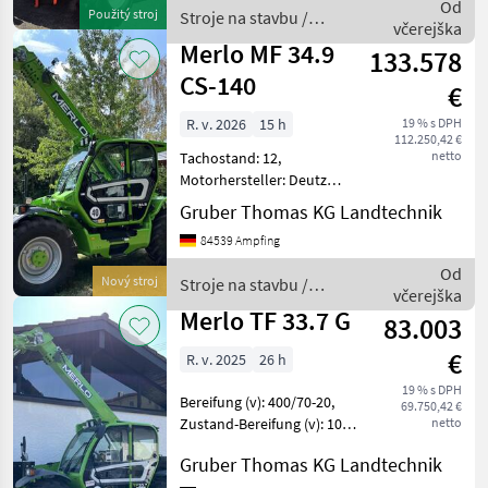
1200mm, Bereifung vorne:
Od
Použitý stroj
Stroje na stavbu /
Luft Einfach 80 - 100% ,
včerejška
Manitou
Merlo MF 34.9
133.578
CS-140
€
R. v. 2026
15 h
19 % s DPH
112.250,42 €
netto
Tachostand: 12,
Motorhersteller: Deutz
________ max.
Gruber Thomas KG Landtechnik
Tragfähigkeit 3.400 kg max.
84539 Ampfing
Hubhöhe 8.860 mm max.
Ausladung 6.000 mm Länge
Od
Nový stroj
Stroje na stavbu /
bis Geräteträger 5.440 mm
včerejška
Merlo
Breite 2.2
Merlo TF 33.7 G
83.003
€
R. v. 2025
26 h
19 % s DPH
Bereifung (v): 400/70-20,
69.750,42 €
Zustand-Bereifung (v): 100
netto
%, Tachostand: 26,
Gruber Thomas KG Landtechnik
Geschwindigkeit: 20 km/h,