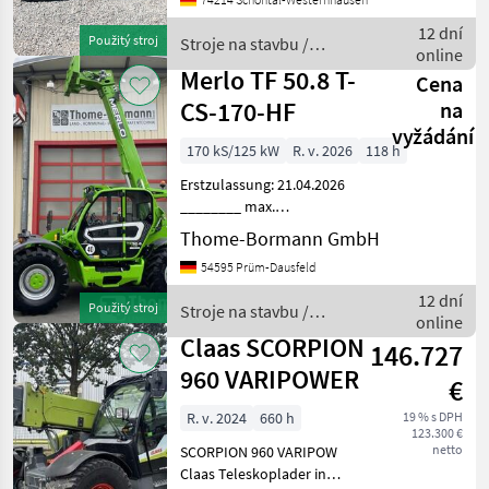
Baujahr: 2018
Betriebsstunden: 3550 h
12 dní
Použitý stroj
Stroje na stavbu /
Seriennummer: 35501004
online
Sennebogen
Betriebsgewicht:
Merlo TF 50.8 T-
Cena
CS-170-HF
na
vyžádání
170 kS/125 kW
R. v. 2026
118 h
Erstzulassung: 21.04.2026
________ max.
Tragfähigkeit: 5.000 kg max.
Thome-Bormann GmbH
Hubhöhe: 7.800 mm max.
54595 Prüm-Dausfeld
Ausladung: 4.200 mm
Länge bis Geräteträger:
12 dní
Použitý stroj
Stroje na stavbu /
4.870 mm Breite: 2.350 -
online
Merlo
2.53
Claas SCORPION
146.727
960 VARIPOWER
€
R. v. 2024
660 h
19 % s DPH
123.300 €
netto
SCORPION 960 VARIPOW
Claas Teleskoplader in