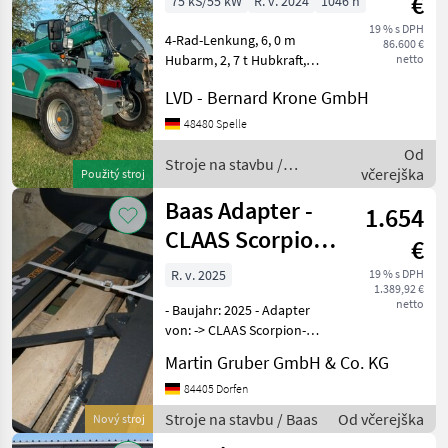
€
75 kS/55 kW
R. v. 2024
1046 h
19 % s DPH
4-Rad-Lenkung, 6, 0 m
86.600 €
Hubarm, 2, 7 t Hubkraft,
netto
Schwingungstilgung, hydr.
LVD - Bernard Krone GmbH
Werkzeugverriegelung, 3.
Steuerkreis, Klimaanlage,
48480 Spelle
Basisausstattung - inkl.
Od
EquipCare 36 Mon
Stroje na stavbu /
včerejška
Použitý stroj
Kramer
Baas Adapter -
1.654
CLAAS Scorpion
€
auf EURO-
R. v. 2025
19 % s DPH
1.389,92 €
Aufnahme
netto
- Baujahr: 2025 - Adapter
von: -> CLAAS Scorpion-
Aufnahme -> auf EURO-
Martin Gruber GmbH & Co. KG
Aufnahme Sofort
verfügbar! Irrtümer,
84405 Dorfen
Druckfehler und
Stroje na stavbu / Baas
Od včerejška
Nový stroj
Preisänderungen