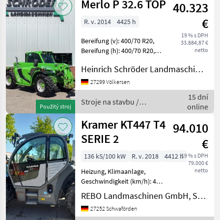
Merlo P 32.6 TOP
40.323
€
R. v. 2014
4425 h
19 % s DPH
Bereifung (v): 400/70 R20,
33.884,87 €
Bereifung (h): 400/70 R20,
netto
Geschwindigkeit: 40 km/h,
Heinrich Schröder Landmaschinen KG Völkersen
Erstzulassung: 04.04.14
________ Autom. AHK,
27299 Völkersen
Kipperanschluss Heck, LED-
15 dní
Arbeitssche
Stroje na stavbu /
online
Použitý stroj
Merlo
Kramer KT447 T4
94.010
SERIE 2
€
136 kS/100 kW
R. v. 2018
4412 h
19 % s DPH
79.000 €
netto
Heizung, Klimaanlage,
Geschwindigkeit (km/h): 40
Stroje na stavbu
REBO Landmaschinen GmbH, Schwaförden
Teleskopové nakladače
27252 Schwaförden