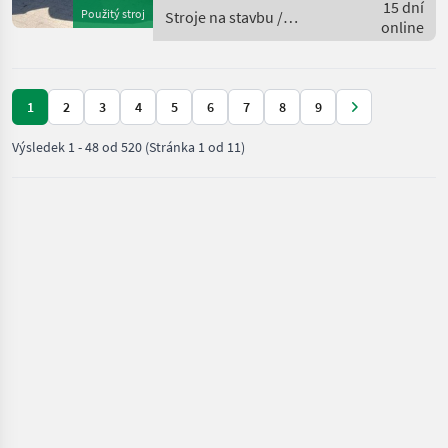
15 dní
Použitý stroj
Stroje na stavbu /
online
Kramer
1
2
3
4
5
6
7
8
9
Výsledek
1
-
48
od
520
(Stránka 1 od 11)