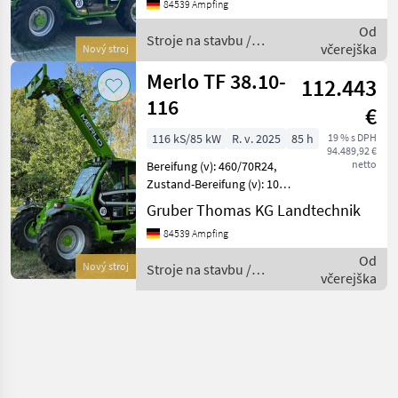
Leergewicht: 6400 kg,
84539 Ampfing
Gesamtgewicht: 6400 kg,
Od
Motortyp: Kohle
Stroje na stavbu /
včerejška
Nový stroj
Merlo
Merlo TF 38.10-
112.443
116
€
116 kS/85 kW
R. v. 2025
85 h
19 % s DPH
94.489,92 €
netto
Bereifung (v): 460/70R24,
Zustand-Bereifung (v): 100
%, Tachostand: 85,
Gruber Thomas KG Landtechnik
Geschwindigkeit: 40 km/h,
84539 Ampfing
Leergewicht: 8300 kg,
Motorhersteller: Perkins,
Od
Nový stroj
Stroje na stavbu /
Motortyp: KFZ
včerejška
Merlo