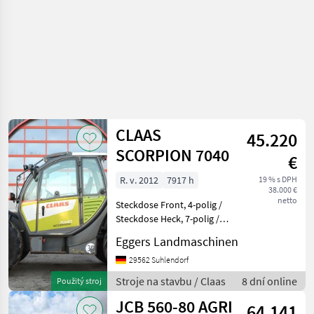
CLAAS
45.220
SCORPION 7040
€
R. v. 2012
7917 h
19 % s DPH
38.000 €
netto
Steckdose Front, 4-polig /
Steckdose Heck, 7-polig /
Hydraulikanschluss Front
Eggers Landmaschinen
am Werkzeugträger,
doppeltwirkend / 30 km/h -
29562 Suhlendorf
VARIPOWER / Bereifung
Stroje na stavbu / Claas
8 dní online
Použitý stroj
500/70 R24 / Abdeck
JCB 560-80 AGRI
64.141