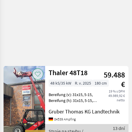
Kramer
Thaler 48T18
59.488
€
48 kS/35 kW
R. v. 2025
180 cm
19 % s DPH
Bereifung (v): 31x15, 5-15,
49.989,92 €
Bereifung (h): 31x15, 5-15,
netto
Geschwindigkeit: 20 km/h,
Gruber Thomas KG Landtechnik
Leergewicht: 3350 kg,
Gesamtgewicht: 3350 kg,
84539 Ampfing
Arbeitsscheinwerfer 2x
13 dní
hinten, Ar
Stroje na stavbu /