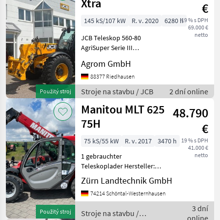
Xtra
€
145 kS/107 kW
R. v. 2020
6280 h
19 % s DPH
69.000 €
netto
JCB Teleskop 560-80
AgriSuper Serie III
108KW/145PS, EU Stufe IV
Agrom GmbH
(T4f), T1A, JCB EcoMAX
Motor der Abgasstufe IV mit
88377 Riedhausen
AdBlue ohne DPF; 6-Gang
Stroje na stavbu / JCB
2 dní online
Použitý stroj
Powershiftgetriebe; 40km/
Manitou MLT 625
48.790
75H
€
75 kS/55 kW
R. v. 2017
3470 h
19 % s DPH
41.000 €
netto
1 gebrauchter
Teleskoplader Hersteller:
Manitou Modell: MLT625
Zürn Landtechnik GmbH
75H Baujahr: 2017
74214 Schöntal-Westernhausen
Betriebsstunden: 3500 h
Seriennummer: 978456
3 dní
Použitý stroj
Stroje na stavbu /
Erfassungsnummer: 167013
online