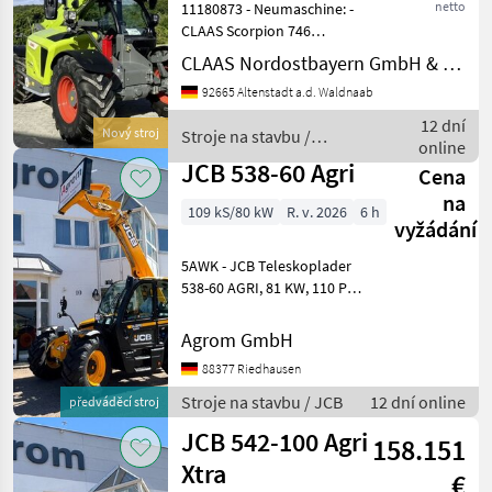
netto
11180873 - Neumaschine: -
CLAAS Scorpion 746
VariPower- Baujahr: 2024
CLAAS Nordostbayern GmbH & Co. KG, Altenstadt
Technikjahr: 2024 -
92665 Altenstadt a.d. Waldnaab
Betriebsstunden: ca. 5 h -
Teleskoplader mit 7, 03m
12 dní
Nový stroj
Stroje na stavbu /
Aushubhöhe und 4.600kg H
online
Claas
JCB 538-60 Agri
Cena
na
109 kS/80 kW
R. v. 2026
6 h
vyžádání
5AWK - JCB Teleskoplader
538-60 AGRI, 81 KW, 110 PS,
4-GANG TL, 40 KM/H * 4, 8 L
JCB DIESELMAX MOTOR, 516
Agrom GmbH
NM, AUTO-STOP FUNKTION,
88377 Riedhausen
169 L DIESELTANK, 20, 8 L
ADBLUE TANK
Stroje na stavbu / JCB
12 dní online
předváděcí stroj
JCB 542-100 Agri
158.151
Xtra
€