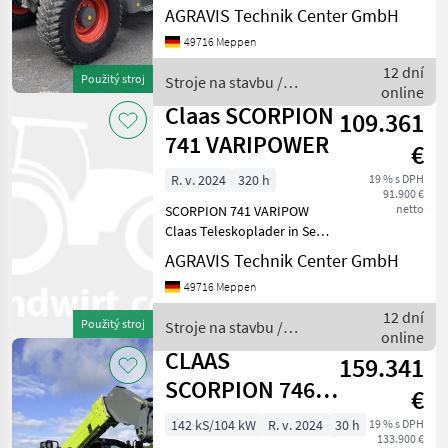
Serienausstattung Stroje na
AGRAVIS Technik Center GmbH
stavbu Teleskopové
49716 Meppen
nakladače
12 dní
Použitý stroj
Stroje na stavbu /
online
Claas
Claas SCORPION
109.361
741 VARIPOWER
€
R. v. 2024
320 h
19 % s DPH
91.900 €
netto
SCORPION 741 VARIPOW
Claas Teleskoplader in Serie
LT_B04 CLAAS
AGRAVIS Technik Center GmbH
Werkzeugträger,
49716 Meppen
hydraulisch, inkl.
Hebebolzen LT_B06
12 dní
Použitý stroj
Stroje na stavbu /
Schwenkwinkel 150° / 152°
online
Claas
LT_B10 Teleskoparmführu
CLAAS
159.341
SCORPION 746
€
VARIPOWER ST5
142 kS/104 kW
R. v. 2024
30 h
19 % s DPH
133.900 €