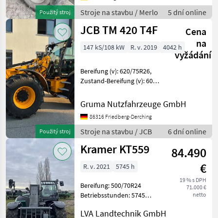
Druckluftanlage (1-Kreis),
Stroje na stavbu / Merlo
5 dní online
Použitý stroj
Arbeitsscheinwerf
JCB TM 420 T4F
Cena
na
147 kS/108 kW
R. v. 2019
4042 h
vyžádání
Bereifung (v): 620/75R26,
Zustand-Bereifung (v): 60
%, Bereifung (h): 620/75R26,
Zustand-Bereifung (h): 40
Gruma Nutzfahrzeuge GmbH
%, Geschwindigkeit: 40
86316 Friedberg-Derching
km/h, Erstzulassung:
24.05.201
Stroje na stavbu / JCB
6 dní online
Použitý stroj
Kramer KT559
84.490
€
R. v. 2021
5745 h
19 % s DPH
Bereifung: 500/70R24
71.000 €
Betriebsstunden: 5745
netto
Geschwindigkeit: 40
LVA Landtechnik GmbH
Hubhöhe: 9 Hubkraft: 5.5