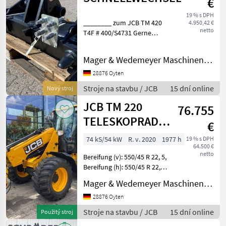
€
19 % s DPH
________ zum JCB TM 420
4.950,42 €
netto
T4F # 400/S4731 Gerne
kümmern wir uns auch um
den Transport Ihrer neuen
Mager & Wedemeyer Maschinenvertrieb GmbH & Co. KG
Maschine und liefern diese
gegen Mehrpreis bei Ihnen
28876 Oyten
an! Preis
Stroje na stavbu / JCB
15 dní online
Nový stroj
JCB TM 220
76.755
TELESKOPRADLADER
€
40 KM/H
74 kS/54 kW
R. v. 2020
1977 h
19 % s DPH
64.500 €
netto
Bereifung (v): 550/45 R 22, 5,
Bereifung (h): 550/45 R 22, 5,
Geschwindigkeit: 40 km/h,
Mager & Wedemeyer Maschinenvertrieb GmbH & Co. KG
Arbeitsscheinwerfer 2x
hinten, Arbeitsscheinwerfer
28876 Oyten
4x vorn, Allrad, Kabin
Stroje na stavbu / JCB
15 dní online
Použitý stroj