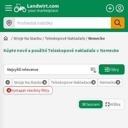
Prohledat nabídky
/
Stroje Na Stavbu
/
Teleskopové Nakladače
/
Nemecko
Kúpte nové a použité Teleskopové nakladače v Nemecko
Takto se řadí nabídky na Landwirt.com
Filtry
x
x
x
x
Stroje Na Stavbu
Teleskopove Nakladace
Nemecko
x
Vymazat všechny filtry
Seznam
Mřížka