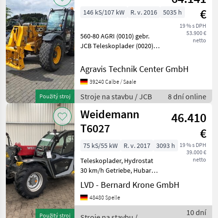
€
146 kS/107 kW
R. v. 2016
5035 h
19 % s DPH
53.900 €
560-80 AGRI (0010) gebr.
netto
JCB Teleskoplader (0020)
Bereifung: 480/80 R26
(0030) Servo
Agravis Technik Center GmbH
Einhebelbedien. inkl.
39240 Calbe / Saale
Zusatzhydr. (0040)
ROPS/FOPS-Kabine inkl.
Stroje na stavbu / JCB
8 dní online
Použitý stroj
Heizung (0050) K
Weidemann
46.410
T6027
€
75 kS/55 kW
R. v. 2017
3093 h
19 % s DPH
39.000 €
netto
Teleskoplader, Hydrostat
30 km/h Getriebe, Hubarm:
6, 0 m Hubkraft: 2, 70 t,
LVD - Bernard Krone GmbH
Allrad, 4-Rad-Lenkung,
48480 Spelle
Kabine, Aufnahme: Kramer,
hydr. Geräteverriegelung, 3.
10 dní
Použitý stroj
Stroje na stavbu /