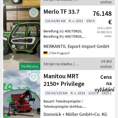
online
Nový stroj
Thaler
Merlo TF 33.7
76.148
€
116 kS/85 kW
R. v. 2021
950 h
19 % s DPH
Bereifung (v): 400/70R20,
63.989,92 €
Bereifung (h): 400/70R20,
netto
Geschwindigkeit: 40 km/h,
MERKANTIL Export-Import GmbH
Tragkraft: 3300 kg,
Hubhöhe: 700 cm,
17094 Pragsdorf
Druckluftanlage (1-Kreis),
14 dní
Arbeitsscheinwerf
Stroje na stavbu /
online
Použitý stroj
Merlo
Manitou MRT
Cena
2150+ Privilege
na
vyžádání
150 kS/110 kW
R. v. 2014
1215 h
2425 cm
Bauart: Teleskopstapler /
Teleskopstapler drehbar,
Tragkraft: 5000kg, Hubhöhe:
Domnick + Müller GmbH+Co. KG
20600mm, Bauhöhe: