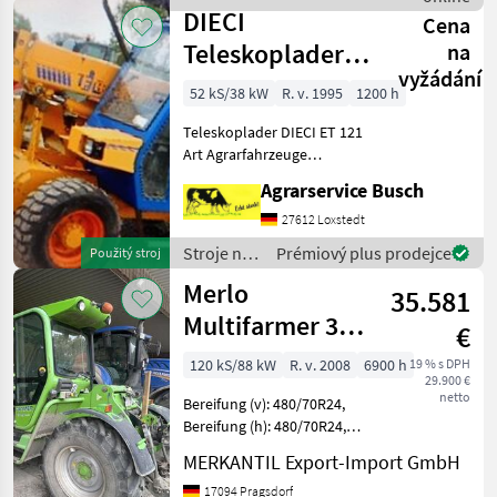
Manitou
Hubhöhe: 6 Met
DIECI
Cena
Teleskoplader
na
vyžádání
ET121 mit
52 kS/38 kW
R. v. 1995
1200 h
Schaufel
Teleskoplader DIECI ET 121
Palletten
Art Agrarfahrzeuge
Beschreibung DECI
Agrarservice Busch
Teleskoplader mit
Mastverlängerung Baujahr
27612 Loxstedt
1995 Fahrzeug-Ident Nr 121
Stroje na
Prémiový plus prodejce
Použitý stroj
121 185 laut Gutachten
stavbu /
Merlo
Verkauf
35.581
Dieci
Multifarmer 30.9
€
TOP
120 kS/88 kW
R. v. 2008
6900 h
19 % s DPH
29.900 €
netto
Bereifung (v): 480/70R24,
Bereifung (h): 480/70R24,
Geschwindigkeit: 40 km/h,
MERKANTIL Export-Import GmbH
Tragkraft: 3000 kg,
Hubhöhe: 900 cm,
17094 Pragsdorf