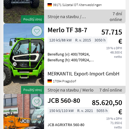
Klimaanlage: Klimaanlage
39171 Sülzetal OT Altenweddingen
Lenkung: 4 rad
7 dní
Betriebsstunden: 5745
Stroje na stavbu /
online
Použitý stroj
Hydraulische S
Kramer
Merlo TF 38-7
57.715
€
120 kS/88 kW
R. v. 2015
3050 h
19 % s DPH
48.500 €
Bereifung (v): 400/70R24,
netto
Bereifung (h): 400/70R24,
Geschwindigkeit: 20 km/h,
Tragkraft: 3800 kg,
MERKANTIL Export-Import GmbH
Hubhöhe: 700 cm,
17094 Pragsdorf
Arbeitsscheinwerfer 2x
hinten, Arbeitsschein
Stroje na stavbu / Merlo
7 dní online
Použitý stroj
JCB 560-80
85.620,50
€
150 kS/110 kW
R. v. 2021
5055 h
19 % s DPH
71.950 €
JCB AGRIXTRA 560-80
netto