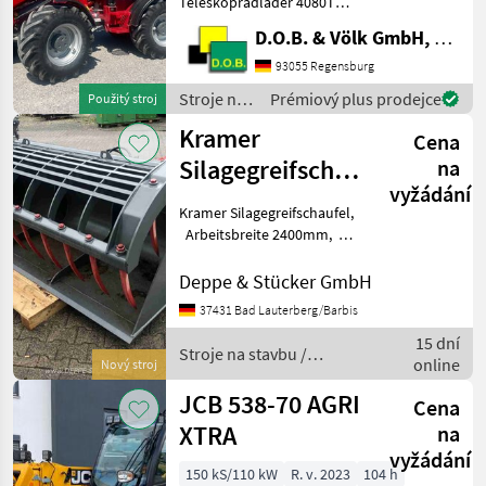
Teleskopradlader 4080T
Tüv-Einzelabnahme:
D.O.B. & Völk GmbH, Filiale Regensburg
Einzelbetriebserlaubnis <
25 km/h hydr. Anbausatz:
93055 Regensburg
Rücklaufleitung drucklos
Stroje na
Prémiový plus prodejce
Použitý stroj
hinten Hydraulik
stavbu /
Kramer
Cena
Weidemann
Silagegreifschaufel
na
vyžádání
2400mm
Kramer Silagegreifschaufel,
Arbeitsbreite 2400mm,
1900ltr. Volumen, 960kg
Eigengewicht, Oberzange
Deppe & Stücker GmbH
mit geschmiedeten Zinken,
37431 Bad Lauterberg/Barbis
Aussteifung innen,
15 dní
Aufnahme für Kra
Stroje na stavbu /
online
Nový stroj
Kramer
JCB 538-70 AGRI
Cena
XTRA
na
vyžádání
150 kS/110 kW
R. v. 2023
104 h