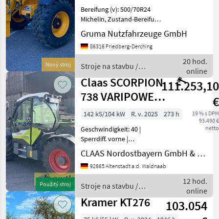
Bereifung (v): 500/70R24
Michelin, Zustand-Bereifung
(v): 100 %, Bereifung (h):
Gruma Nutzfahrzeuge GmbH
500/70R24 Michelin,
86316 Friedberg-Derching
Zustand-Bereifung (h): 100
%, Geschwindigkeit: 50
20 hod.
Nový stroj
Stroje na stavbu /
km/h, Trag
online
JCB
Claas SCORPION
111.253,10
738 VARIPOWER
€
2
142 kS/104 kW
R. v. 2025
273 h
19 % s DPH
93.490 €
netto
Geschwindigkeit: 40 |
Sperrdiff. vorne |
Steuergerät dw | Wird am
CLAAS Nordostbayern GmbH & Co. KG, Altenstadt
19.08.2026 auf ab-
92665 Altenstadt a.d. Waldnaab
auction.com versteigert: -
CLAAS Scorpion 738
12 hod.
Použitý stroj
Stroje na stavbu /
Varipower2 - Baujahr: 2025
online
Claas
Technikj
Kramer KT276
103.054