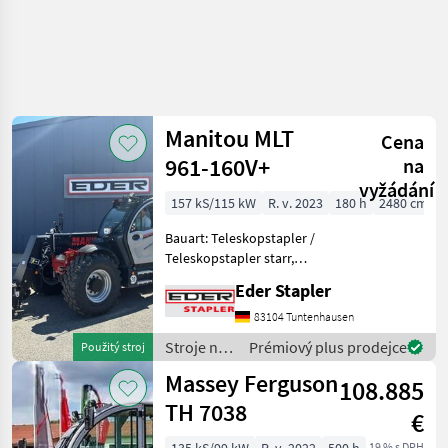
Manitou MLT
Cena
961-160V+
na
vyžádání
157 kS/115 kW
R. v. 2023
180 h
2480 cm
Bauart: Teleskopstapler /
Teleskopstapler starr,
Tragkraft: 6000kg, Hubhöhe:
Eder Stapler
9000mm, Bauhöhe:
2550mm, Gabellänge:
83104 Tuntenhausen
1200mm, Bereifung vorne:
Stroje na
Prémiový plus prodejce
Použitý stroj
Luft 80 - 100% , Bereifung
stavbu /
Massey Ferguson
108.885
Manitou
TH 7038
€
19 % s DPH