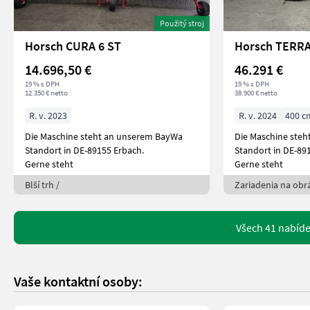
Použitý stroj
Horsch CURA 6 ST
Horsch TERRA
14.696,50 €
46.291 €
19 % s DPH
19 % s DPH
12.350 € netto
38.900 € netto
R. v. 2023
R. v. 2024
400 c
Die Maschine steht an unserem BayWa
Die Maschine ste
Standort in DE-89155 Erbach.
Standort in DE-89
Gerne steht
Gerne steht
Blší trh /
Zariadenia na obr
Všech 41 nabíde
Vaše kontaktní osoby: