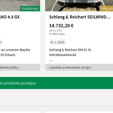
Použitý stroj
Nový str
NO 4.3 GX
Schlang & Reichart SEILWINDE DW 61 XL ALPIN
14.732,20 €
19 % s DPH
12.380 € netto
m
R. v. 2025
ht an unserem BayWa
Schlang & Reichart DW 61 XL
155 Erbach.
Getriebeseilwinde
Zugkraft untere Seillage
ábanie pôdy /
Lesnícke a drevárske stroje /
k od tohoto prodejce