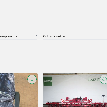
 komponenty
5
Ochrana rastlín