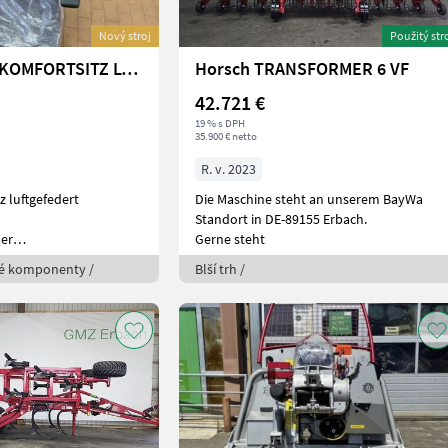
Nový stroj
Použitý str
Fendt SUPER-KOMFORTSITZ LUFTGEFEDERT
Horsch TRANSFORMER 6 VF
42.721 €
19 % s DPH
35.900 € netto
R. v. 2023
z luftgefedert
Die Maschine steht an unserem BayWa
Standort in DE-89155 Erbach.
mer
Gerne steht
vé komponenty /
Blší trh /