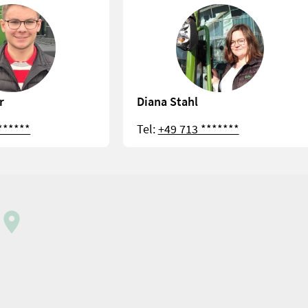
r
Diana Stahl
******
Tel:
+49 713 *******