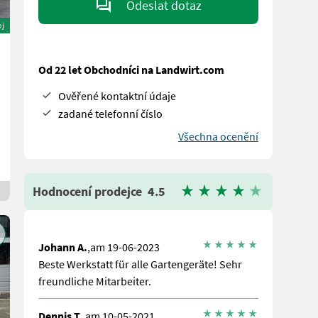
Odeslat dotaz
oj
Od 22 let Obchodníci na Landwirt.com
Ověřené kontaktní údaje
zadané telefonní číslo
Všechna ocenění
Hodnocení prodejce
4.5
Johann A.
,am 19-06-2023
Beste Werkstatt für alle Gartengeräte! Sehr
freundliche Mitarbeiter.
Dennis T.
,am 10-05-2021