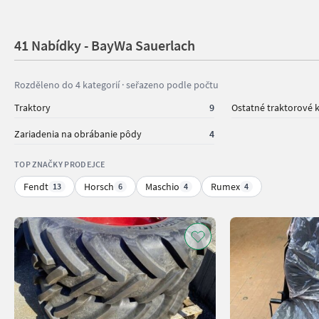
41 Nabídky - BayWa Sauerlach
Rozděleno do 4 kategorií · seřazeno podle počtu
Traktory
9
Ostatné traktorové
Zariadenia na obrábanie pôdy
4
TOP ZNAČKY PRODEJCE
Fendt
Horsch
Maschio
Rumex
13
6
4
4