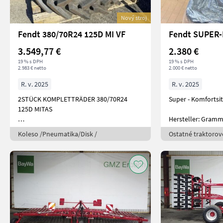
Nový stroj
Fendt 380/70R24 125D MI VF
3.549,77 €
2.380 €
19 % s DPH
19 % s DPH
2.983 € netto
2.000 € netto
R. v. 2025
R. v. 2025
2STÜCK KOMPLETTRÄDER 380/70R24
Super - Komfortsit
125D MITAS
Hersteller: Gram
ABGEBAUT VON 211 V VARIO GEN
TYP: MSG97AL/7
Koleso /Pneumatika/Disk /
Ostatné traktoro