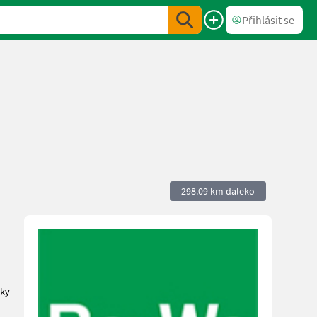
Přihlásit se
298.09 km daleko
dky