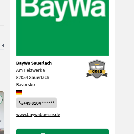
4
BayWa Sauerlach
Am Heizwerk 8
82054 Sauerlach
Bavorsko
+49 8104 ******
www.baywaboerse.de