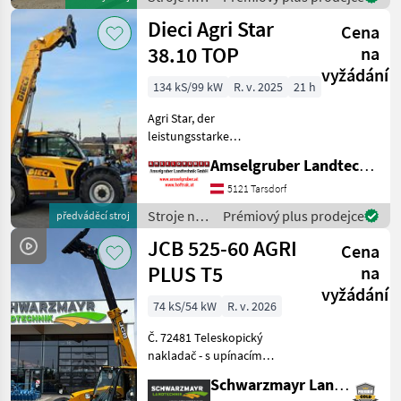
4.500ccm NEF45 -224 lt/min
stavbu /
Dieci Agri Star
Hyd
Cena
Dieci
38.10 TOP
na
vyžádání
134 kS/99 kW
R. v. 2025
21 h
Agri Star, der
leistungsstarke
Teleskoplader für
Amselgruber Landtechnik GmbH
reibungslose und effiziente
Arbeitszyklen. Die
5121 Tarsdorf
Produktfamilie Agri Star
Stroje na
Prémiový plus prodejce
předváděcí stroj
besteht aus vielseitigen
stavbu /
JCB 525-60 AGRI
und leistungsstark
Cena
Dieci
PLUS T5
na
vyžádání
74 kS/54 kW
R. v. 2026
Č. 72481 Teleskopický
nakladač - s upínacím
systémom Q-Fit/Euro - s
Schwarzmayr Landtechnik GmbH - Gampern
zdvihovou silou 2500 kg - s