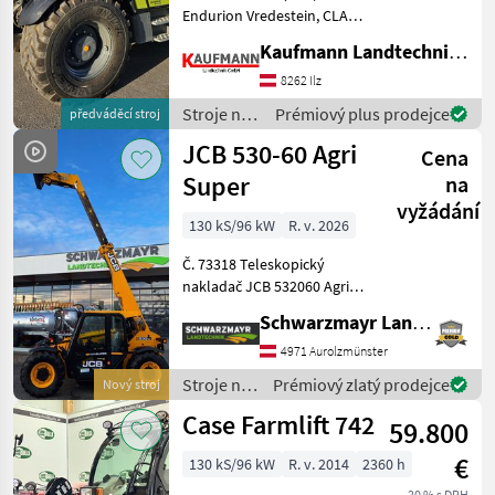
Endurion Vredestein, CLAAS
Werkzeugträger
Kaufmann Landtechnik GmbH
hydraulisch,
Teleskoparmführung
8262 Ilz
seitlich, Steckdose Front 4-
Stroje na
Prémiový plus prodejce
předváděcí stroj
polig, Steckdose Heck 7-
stavbu /
JCB 530-60 Agri
polig, Druckl
Cena
Claas
Super
na
vyžádání
130 kS/96 kW
R. v. 2026
Č. 73318 Teleskopický
nakladač JCB 532060 Agri
Super - s zdvihovou silou 3,
Schwarzmayr Landtechnik GmbH - Aurolzmünster
0 tony - s výškou zdvihu 6, 0
metra - so 4-valcovým
4971 Aurolzmünster
motorom JCB Dieselmax
Stroje na
Prémiový zlatý prodejce
Nový stroj
Common Rail (d
stavbu /
Case Farmlift 742
59.800
JCB
€
130 kS/96 kW
R. v. 2014
2360 h
20 % s DPH