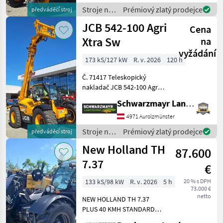
motorom JCB Dieselmax
Stroje na
Prémiový zlatý prodejce
předváděcí stroj
Common Rail (d
stavbu /
JCB 542-100 Agri
Cena
JCB
Xtra Sw
na
vyžádání
173 kS/127 kW
R. v. 2026
120 h
Č. 71417 Teleskopický
nakladač JCB 542-100 Agri
XTRA DT - s zdvihovou silou
Schwarzmayr Landtechnik GmbH - Aurolzmünster
4, 2 tony - s výškou zdvihu
9, 8 metra - s 4-valcovým
4971 Aurolzmünster
motorom JCB Dieselmax
Stroje na
Prémiový zlatý prodejce
předváděcí stroj
Common Rail s
stavbu /
New Holland TH
87.600
JCB
7.37
€
133 kS/98 kW
R. v. 2026
5 h
20 % s DPH
73.000 €
netto
NEW HOLLAND TH 7.37
PLUS 40 KMH STANDARD
STARTSYSTEM BIS - 15°C