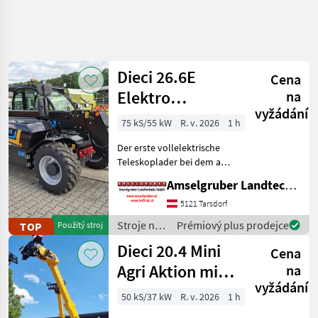
Zpřesnit
hledání
Dieci 26.6E
Cena
Kategorie
Země
Filtry
3
Elektro
na
vyžádání
Teleskoplader
Zobrazit
75 kS/55 kW
R. v. 2026
1 h
AKTUÁLNÍ
Obnovit
145
mit
CESTA
výsledků
Der erste vollelektrische
Österreichpaket
stavebná
Teleskoplader bei dem an
technika
wirklich alles gedacht
Amselgruber Landtechnik GmbH
Stroje
wurde - MADE BY DIECI!
Na
AKTION: DIECI 26.6 E
5121 Tarsdorf
Stavbu
Elektro Mini Agri NEU mit
Stroje na
Prémiový plus prodejce
TOP
Použitý stroj
Teleskopove
Österreichpaket (TOP
stavbu /
Nakladace
Dieci 20.4 Mini
Cena
Dieci
Agri Aktion mit
VYBRAT
na
KATEGORII
vyžádání
Österreichpaket
50 kS/37 kW
R. v. 2026
1 h
Dieci
47