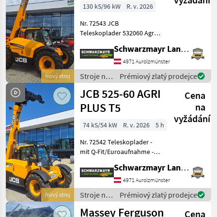
130 kS/96 kW
R. v. 2026
Nr. 72543 JCB
Teleskoplader 532060 Agri
Super - mit Hubkraft 3, 0
Schwarzmayr Landtechnik GmbH - Aurolzmünster
Tonnen - mit Hubhöhe 6, 0
Meter - mit 4 Zylinder JCB
4971 Aurolzmünster
Dieselmax Common Rail
Stroje na
Prémiový zlatý prodejce
Nový stroj
(bis 2000bar), Stufe
stavbu /
JCB 525-60 AGRI
Cena
JCB
PLUS T5
na
vyžádání
74 kS/54 kW
R. v. 2026
5 h
Nr. 72542 Teleskoplader -
mit Q-Fit/Euroaufnahme -
mit Hubkraft 2500kg - mit
Schwarzmayr Landtechnik GmbH - Aurolzmünster
Hubhöhe 6m - mit Motor
Kohler St.V 4-Zylinder 74PS
4971 Aurolzmünster
mit DPF - mit Kraftstoffbehä
Stroje na
Prémiový zlatý prodejce
Nový stroj
stavbu /
Massey Ferguson
Cena
JCB