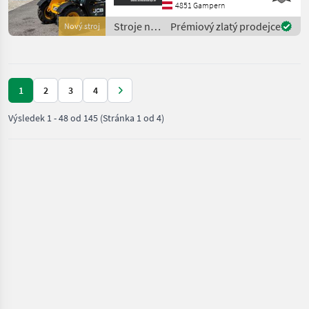
výškou zdvihu 6 m - s
4851 Gampern
motorom Kohler St.V, 4-
Stroje na
Prémiový zlatý prodejce
Nový stroj
valcový, 74 PS, s filt
stavbu /
JCB
1
2
3
4
Výsledek
1
-
48
od
145
(Stránka 1 od 4)