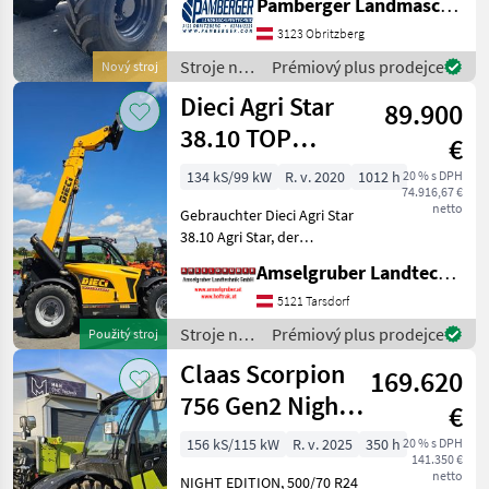
Pamberger Landmaschinentechnik GmbH
KÜHLSYSTEM - LÜFTER MIT
AUTOMATISCHER
3123 Obritzberg
LÜFTERUMKEHR ALLE 6 MIN
Stroje na
Prémiový plus prodejce
Nový stroj
MOTOR 89KW / 133 PS 40
stavbu /
Dieci Agri Star
KMH STUF
89.900
New
Holland
38.10 TOP
€
Gelegenheit
134 kS/99 kW
R. v. 2020
1012 h
20 % s DPH
74.916,67 €
netto
Gebrauchter Dieci Agri Star
38.10 Agri Star, der
leistungsstarke
Amselgruber Landtechnik GmbH
Teleskoplader für
reibungslose und effiziente
5121 Tarsdorf
Arbeitszyklen. Die
Stroje na
Prémiový plus prodejce
Použitý stroj
Produktfamilie Agri Star
stavbu /
Claas Scorpion
besteht a
169.620
Dieci
756 Gen2 Night
€
Edition
156 kS/115 kW
R. v. 2025
350 h
20 % s DPH
141.350 €
netto
NIGHT EDITION, 500/70 R24