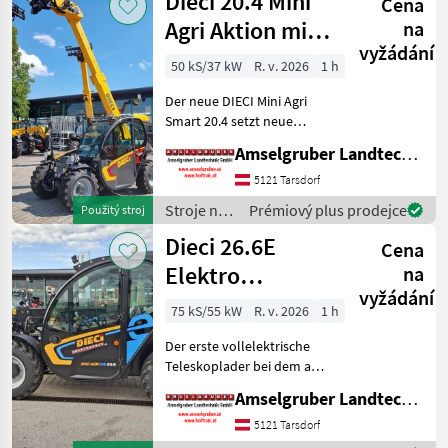
Dieci 20.4 Mini
Cena
Dieci
Agri Aktion mit
na
vyžádání
Österreichpaket
50 kS/37 kW
R. v. 2026
1 h
Der neue DIECI Mini Agri
Smart 20.4 setzt neue
Maßstäbe auf dem Mini-
Amselgruber Landtechnik GmbH
Teleskopladermarkt. Stufe
5 Motor - -Größte Kabine
5121 Tarsdorf
(Baugleich vom Modell 26.6
Stroje na
Prémiový plus prodejce
Použitý stroj
Mini Agri) -50
stavbu /
Dieci 26.6E
Cena
Dieci
Elektro
na
vyžádání
Teleskoplader
75 kS/55 kW
R. v. 2026
1 h
mit
Der erste vollelektrische
Österreichpaket
Teleskoplader bei dem an
wirklich alles gedacht
Amselgruber Landtechnik GmbH
wurde - MADE BY DIECI!
AKTION: DIECI 26.6 E
5121 Tarsdorf
Elektro Mini Agri NEU mit