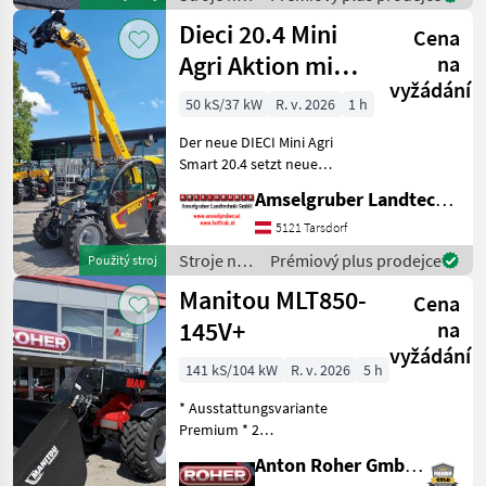
Mini Agri) -Echt
stavbu /
Dieci 20.4 Mini
Cena
Dieci
Agri Aktion mit
na
vyžádání
Österreichpaket
50 kS/37 kW
R. v. 2026
1 h
Der neue DIECI Mini Agri
Smart 20.4 setzt neue
Maßstäbe auf dem Mini-
Amselgruber Landtechnik GmbH
Teleskopladermarkt. Stufe
5 Motor - -Größte Kabine
5121 Tarsdorf
(Baugleich vom Modell 26.6
Stroje na
Prémiový plus prodejce
Použitý stroj
Mini Agri) -50
stavbu /
Manitou MLT850-
Cena
Dieci
145V+
na
vyžádání
141 kS/104 kW
R. v. 2026
5 h
* Ausstattungsvariante
Premium * 2
Hydraulikventile am
Anton Roher GmbH (ACA Center Roher)
Schnellwechsler * hydr.