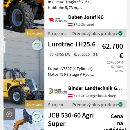
Inkl. max. Tragkraft 2, 6 t,
Hubhöhe 5, 73 m,
Hydrostatantrieb,
Duben Josef KG
elektroproportinaler
Joystick 4 in 1 mit Flow
3710 Ziersdorf
Sharing und FNR-
Stroje na
Prémiový plus prodejce
Nový stroj
Umschaltung, Klimaanlage,
stavbu /
Eurotrac TH25.6
hydr. Schnellwe
62.700
Dieci
€
75 kS/55 kW
R. v. 2026
3 h
20 % s DPH
52.250 €
Kubota V3307 (4 Zylinder)
netto
Motor 75 PS Stage V Hydr.
Schneller Wechsel mit Euro-
Aufnahme Bereifung: 12×16,
Binder Landtechnik GmbH & CoKG
5 NHS 4×4 Allradantrieb
5113 St. Georgen bei Salzburg
und 4-Rad-Lenkung
zusätzliche Hy
Stroje na
Prémiový plus prodejce
Nový stroj
stavbu /
JCB 530-60 Agri
Cena
Eurotrac
Super
na
vyžádání