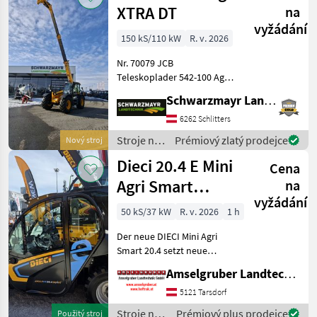
XTRA DT
na
vyžádání
150 kS/110 kW
R. v. 2026
Nr. 70079 JCB
Teleskoplader 542-100 Agri
XTRAr DT - mit Hubkraft 4, 2
Schwarzmayr Landtechnik GmbH - Schlitters
Tonnen - mit Hubhöhe 9, 8
Meter - mit 150PS 4 Zylinder
6262 Schlitters
JCB Dieselmax Common
Stroje na
Prémiový zlatý prodejce
Nový stroj
Rail (bis 2000b
stavbu /
Dieci 20.4 E Mini
Cena
JCB
Agri Smart
na
vyžádání
ELEKTRO
50 kS/37 kW
R. v. 2026
1 h
Teleskoplader
Der neue DIECI Mini Agri
TOP
Smart 20.4 setzt neue
Maßstäbe auf dem Mini-
Amselgruber Landtechnik GmbH
Teleskopladermarkt. 100 %
Elektro! -Größte Kabine
5121 Tarsdorf
(Baugleich vom Modell 26.6
Stroje na
Prémiový plus prodejce
Použitý stroj