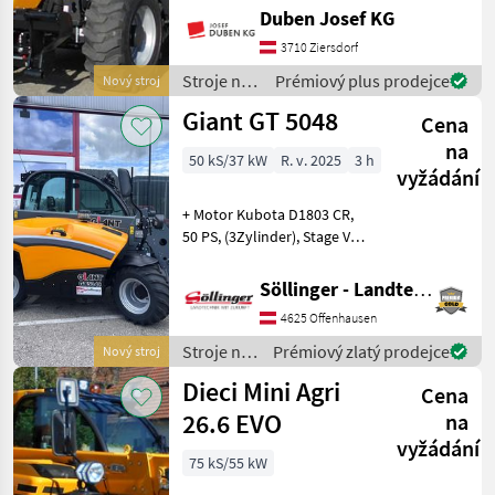
Hydrostatantrieb,
Duben Josef KG
elektroproportinaler
Joystick 4 in 1 und FNR-
3710 Ziersdorf
Umschaltung,
Stroje na
Prémiový plus prodejce
Nový stroj
Heizung/Lüftung, hydr.
stavbu /
Giant GT 5048
Schnellwechselsystem u
Cena
Dieci
na
50 kS/37 kW
R. v. 2025
3 h
vyžádání
+ Motor Kubota D1803 CR,
50 PS, (3Zylinder), Stage V +
Steckdose hinten 13-polig
für Beleuchtung
Söllinger - Landtechnik GmbH
Heckanbaugeräte +
4625 Offenhausen
Heckgewicht 180 kg +
Anhängekupplung + Bereifu
Stroje na
Prémiový zlatý prodejce
Nový stroj
stavbu /
Dieci Mini Agri
Cena
Giant
26.6 EVO
na
vyžádání
75 kS/55 kW