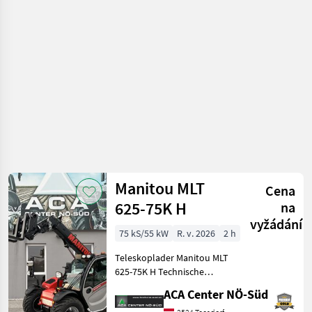
stavbu /
Höchstgeschwindigkeit -
Case IH
2.600 kg Hubkraf
Manitou MLT
Cena
625-75K H
na
vyžádání
75 kS/55 kW
R. v. 2026
2 h
Teleskoplader Manitou MLT
625-75K H Technische
Daten: - Max. Hubhöhe: 5,
ACA Center NÖ-Süd
90m - Max. Hubkraft: 2500kg