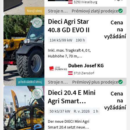
Geräteverriegelung * LED
3250 Wieselburg
Arbeitsscheinwerfer *
Stroje na
Prémiový zlatý prodejce
Nový stroj
Klimaanlage mit Heizung *
stavbu /
Dieci Agri Star
Luftgefe
Cena
Manitou
40.8 GD EVO II
na
vyžádání
134 kS/99 kW
190 h
Inkl. max. Tragkraft 4, 0 t,
Hubhöhe 7, 70 m,
Hydrostatantrieb, Joystick
Duben Josef KG
4 in 1 mit Flow Sharing und
FNR-Umschaltung, hydr.
3710 Ziersdorf
Schnellwechselsystem,
Stroje na
Prémiový plus prodejce
předváděcí stroj
Luftfedersitz, 170-l-
stavbu /
Dieci 20.4 E Mini
Cena
Dieci
Agri Smart
na
vyžádání
ELEKTRO
50 kS/37 kW
R. v. 2026
1 h
Teleskoplader
Der neue DIECI Mini Agri
TOP
Smart 20.4 setzt neue