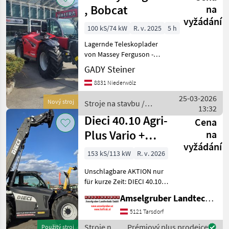
, Bobcat
na
vyžádání
100 kS/74 kW
R. v. 2025
5 h
Lagernde Teleskoplader
von Massey Ferguson -
Bobcat , 100 - 135 PS
GADY Steiner
Hubhöhe von 5, 9m - 7, 9m
8831 Niederwölz
3000 - 4300 kg Hubkraft
hydrostatický , 4-kolesový,
25-03-2026
Nový stroj
Stroje na stavbu /
Palivo: , závesné zar
13:32
Massey Ferguson
Dieci 40.10 Agri-
Cena
Plus Vario +
na
vyžádání
Black Edition
153 kS/113 kW
R. v. 2026
AKTION
Unschlagbare AKTION nur
für kurze Zeit: DIECI 40.10
AGRI PLUS VARIO VS EVO2
Amselgruber Landtechnik GmbH
GD Black EDITION mit: -153
PS FPT
5121 Tarsdorf
Baumaschinenmotor mit
Stroje na
Prémiový plus prodejce
Použitý stroj