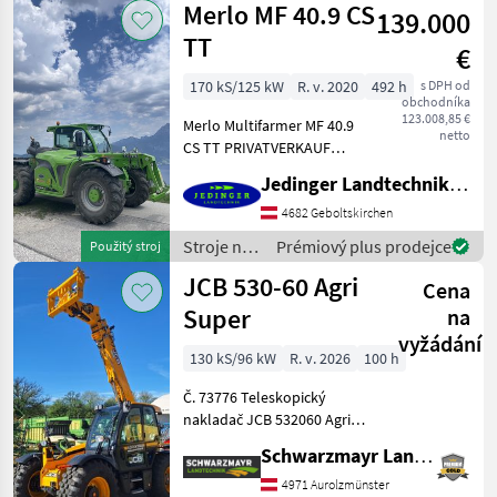
Merlo MF 40.9 CS
139.000
JCB
TT
€
170 kS/125 kW
R. v. 2020
492 h
s DPH od
obchodníka
123.008,85 €
Merlo Multifarmer MF 40.9
netto
CS TT PRIVATVERKAUF
Gebrauchtmaschine,
Jedinger Landtechnik GmbH
Baujahr 202, mit 492
Betriebsstunden Hubhöhe
4682 Geboltskirchen
8, 8m Hubkraft 4.000 kg FPT
Stroje na
Prémiový plus prodejce
Použitý stroj
Motor mit 4, 5l Hubrau
stavbu /
JCB 530-60 Agri
Cena
Merlo
Super
na
vyžádání
130 kS/96 kW
R. v. 2026
100 h
Č. 73776 Teleskopický
nakladač JCB 532060 Agri
Super - s zdvihovou silou 3,
Schwarzmayr Landtechnik GmbH - Aurolzmünster
0 tony - s výškou zdvihu 6, 0
metra - so 4-valcovým
4971 Aurolzmünster