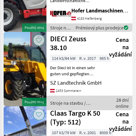
Landwirtschaftliche
Ausführung! 140 PS , 3
Hofer Landmaschinen Handels GmbH.
Steuerkreis,
Ladearmdämpfung, LED
4183 Helfenberg
Beleuchtung, Große
Stroje na
Prémiový plus prodejce
Použitý stroj
Hydraulikpume ermöglicht
stavbu /
DIECI Zeuss
mehrere Funktionen
Cena
Manitou
gleichzeiti
38.10
na
vyžádání
114 kS/84 kW
R. v. 2017
965 h
Der Dieci ist in einen sehr
guten und gepflegten
Zustand. Jederzeit ist eine
SZ Landtechnik GmbH
Besichtigung bei uns
2453 Sommerein
persönlich möglich.
hydrostatický , hidraulicky
28 dní
Použitý stroj
Stroje na stavbu /
zablokovať nástroje
online
Dieci
Claas Targo K 50
Cena
(Typ: 512)
na
vyžádání
107 kS/79 kW
R. v. 2001
8000 h