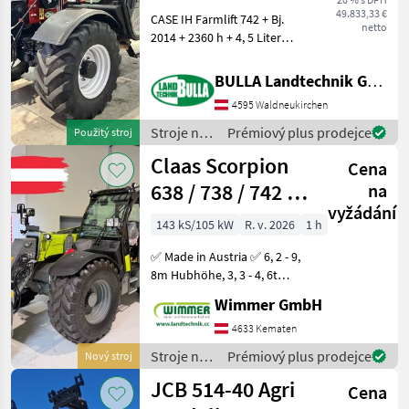
49.833,33 €
CASE IH Farmlift 742 + Bj.
netto
2014 + 2360 h + 4, 5 Liter
FPT Motor + 6x3
Lastschaltgetriebe + 7
BULLA Landtechnik GmbH
Meter Hubhöhe + 4, 2
4595 Waldneukirchen
Tonnen Hubkraft +
Bereifung 500/70 R24
Stroje na
Prémiový plus prodejce
Použitý stroj
Micheli
stavbu /
Claas Scorpion
Cena
Case IH
638 / 738 / 742 /
na
vyžádání
746 / 733 / 1033
143 kS/105 kW
R. v. 2026
1 h
✅ Made in Austria ✅ 6, 2 - 9,
8m Hubhöhe, 3, 3 - 4, 6t
Hubkraft,
Wimmer GmbH
Stufenlosgetriebe✅ Der
neue CLAAS SCORPION
4633 Kematen
Teleskoplader ist die
Stroje na
Prémiový plus prodejce
Nový stroj
perfekte Lösung für
stavbu /
JCB 514-40 Agri
kraftvolles und
Cena
Claas