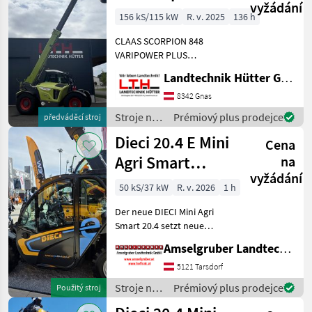
vyžádání
Plus Generation
156 kS/115 kW
R. v. 2025
136 h
2
CLAAS SCORPION 848
VARIPOWER PLUS
Generation 2 Teleskoplader
Landtechnik Hütter GmbH & Co KG
mit 8, 01 m Aushubhöhe
und 4.800 kg Hubkraft
8342 Gnas
Teleskoparm: - Zweiteiliger,
Stroje na
Prémiový plus prodejce
předváděcí stroj
hydraulisch ausfahrbarer T
stavbu /
Dieci 20.4 E Mini
Cena
Claas
Agri Smart
na
vyžádání
ELEKTRO
50 kS/37 kW
R. v. 2026
1 h
Teleskoplader
Der neue DIECI Mini Agri
TOP
Smart 20.4 setzt neue
Maßstäbe auf dem Mini-
Amselgruber Landtechnik GmbH
Teleskopladermarkt. 100 %
Elektro! -Größte Kabine
5121 Tarsdorf
(Baugleich vom Modell 26.6
Stroje na
Prémiový plus prodejce
Použitý stroj
Mini Agri) -Echt
stavbu /