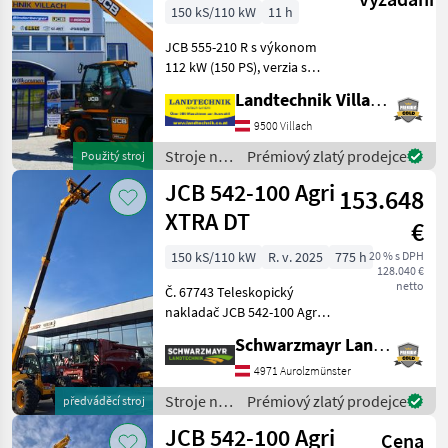
150 kS/110 kW
11 h
JCB 555-210 R s výkonom
112 kW (150 PS), verzia s
rýchlosťou 40 km/h, 7-
Landtechnik Villach GmbH
palcový displej Load
Management s
9500 Villach
automatickou detekciou
Stroje na
Prémiový zlatý prodejce
Použitý stroj
príslušenstva, kabína s
stavbu /
JCB 542-100 Agri
kúrením a kl
153.648
JCB
XTRA DT
€
150 kS/110 kW
R. v. 2025
775 h
20 % s DPH
128.040 €
netto
Č. 67743 Teleskopický
nakladač JCB 542-100 Agri
XTRAr DT - s zdvihovou
Schwarzmayr Landtechnik GmbH - Aurolzmünster
silou 4, 2 tony - s výškou
zdvihu 9, 8 metra - s 4-
4971 Aurolzmünster
valcovým motorom JCB
Stroje na
Prémiový zlatý prodejce
předváděcí stroj
Dieselmax Common Rail
stavbu /
JCB 542-100 Agri
Cena
JCB