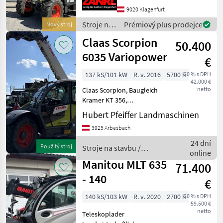
špeciálnu cenu! 3 roky
9020 Klagenfurt
originálnej záruky od
Stroje na
Prémiový plus prodejce
Nový stroj
výrobcu Bobcat – plat
stavbu /
Claas Scorpion
50.400
Bobcat
6035 Variopower
€
137 kS/101 kW
R. v. 2016
5700 h
20 % s DPH
42.000 €
netto
Claas Scorpion, Baugleich
Kramer KT 356,
Strassenzulassung,
Hubert Pfeiffer Landmaschinen
Geräteveriegelung
3925 Arbesbach
hydraulisch, guter Zustandt
Preis ohne werkzeug.
24 dní
Použitý stroj
Stroje na stavbu /
Palettengabel und Schaufel
online
Claas
auf lag
Manitou MLT 635
71.400
- 140
€
140 kS/103 kW
R. v. 2020
2700 h
20 % s DPH
59.500 €
netto
Teleskoplader