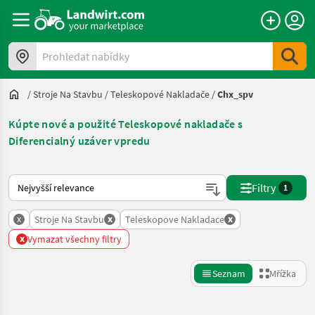
Prohledat nabídky
/
Stroje Na Stavbu
/
Teleskopové Nakladače
/
Chx_spv
Kúpte nové a použité Teleskopové nakladače s
Diferencialný uzáver vpredu
Takto se řadí nabídky na Landwirt.com
Filtry
1
x
x
x
Stroje Na Stavbu
Teleskopove Nakladace
x
Vymazat všechny filtry
Seznam
Mřížka