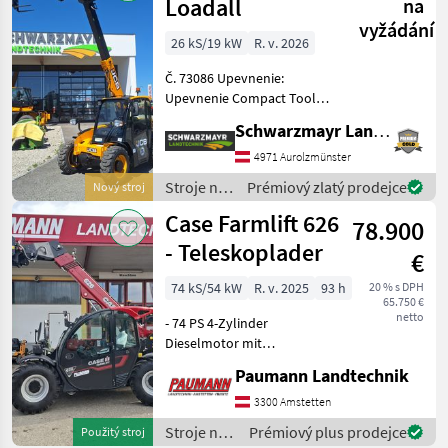
Loadall
na
vyžádání
26 kS/19 kW
R. v. 2026
Č. 73086 Upevnenie:
Upevnenie Compact Tool
Carrier Nosnosť: 1 400 kg
Schwarzmayr Landtechnik GmbH - Aurolzmünster
Výška zdvihu: 4 000 mm
Motor: Perkins 403J-11
4971 Aurolzmünster
Krútiaci moment pri 1 400
Stroje na
Prémiový zlatý prodejce
Nový stroj
ot./min: 66, 9 NM Val
stavbu /
Case Farmlift 626
78.900
JCB
- Teleskoplader
€
74 kS/54 kW
R. v. 2025
93 h
20 % s DPH
65.750 €
netto
- 74 PS 4-Zylinder
Dieselmotor mit
Turbolader mit
Paumann Landtechnik
Ladeluftkühler - 80 l/min
Hydraulikpumpe -
3300 Amstetten
Hydrostatantrieb mit 30
Stroje na
Prémiový plus prodejce
Použitý stroj
km/h