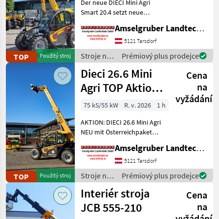
Der neue DIECI Mini Agri
Smart 20.4 setzt neue
JCB
39
Maßstäbe auf dem Mini-
Amselgruber Landtechnik GmbH
Teleskopladermarkt. Stufe
Kramer
12
5 Motor - -Größte Kabine
5121 Tarsdorf
(Baugleich vom Modell 26.6
Stroje na
Prémiový plus prodejce
TOP
Použitý stroj
Claas
11
Mini Agri) -50
stavbu /
Dieci 26.6 Mini
Cena
Dieci
Manitou
6
Agri TOP Aktion
na
vyžádání
mit
Bobcat
5
75 kS/55 kW
R. v. 2026
1 h
Österreichpaket
Zobrazit
AKTION: DIECI 26.6 Mini Agri
všech
NEU mit Österreichpaket
16
(TOP-Ausstattung): -2.600
Amselgruber Landtechnik GmbH
Kg Traglast -578cm
MARKETPLACE
Hubhöhe
5121 Tarsdorf
Werkzeugunterkante -Unter
Stroje na
Prémiový plus prodejce
TOP
Použitý stroj
Nabídky
200cm Bauhöhe -75 PS 4
Marketplace
Inzeráty
stavbu /
prodejců
Interiér stroja
Zylind
Cena
Dieci
JCB 555-210
na
vyžádání