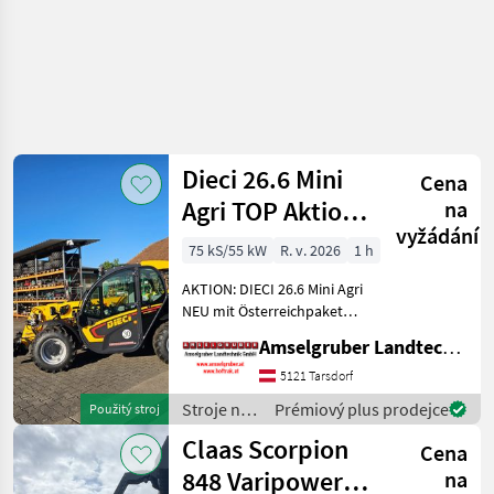
Dieci 26.6 Mini
Cena
Agri TOP Aktion
na
vyžádání
mit
75 kS/55 kW
R. v. 2026
1 h
Österreichpaket
AKTION: DIECI 26.6 Mini Agri
NEU mit Österreichpaket
(TOP-Ausstattung): -2.600
Amselgruber Landtechnik GmbH
Kg Traglast -578cm
Hubhöhe
5121 Tarsdorf
Werkzeugunterkante -Unter
Stroje na
Prémiový plus prodejce
Použitý stroj
200cm Bauhöhe -75 PS 4
stavbu /
Claas Scorpion
Zylind
Cena
Dieci
848 Varipower
na