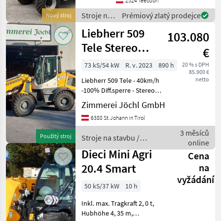
- Gesamtbreite: 1, 81m -
2524 Teesdorf
Gesamthöhe: 2m - Motor: 4-
Stroje na
Prémiový zlatý prodejce
Nový stroj
Zyli
stavbu /
Liebherr 509
103.080
Manitou
Tele Stereo
€
Schnellläufer
73 kS/54 kW
R. v. 2023
890 h
20 % s DPH
85.900 €
netto
Liebherr 509 Tele - 40km/h
-100% Diff.sperre - Stereo
Lenkung - LED
Zimmerei Jöchl GmbH
Arbeitsscheinwerfer -
6380 St.Johann in Tirol
Fahrschwingungsdämpfer -
Partikelfilter - kein AD-Blue -
3 měsíců
Použitý stroj
Stroje na stavbu /
Außenspie
online
Liebherr
Dieci Mini Agri
Cena
20.4 Smart
na
vyžádání
50 kS/37 kW
10 h
Inkl. max. Tragkraft 2, 0 t,
Hubhöhe 4, 35 m,