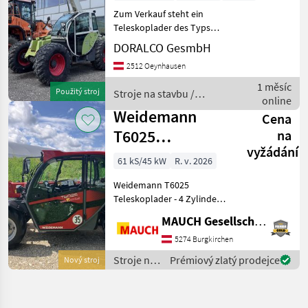
Zum Verkauf steht ein
Teleskoplader des Typs
Claas Targo K 50 aus dem
DORALCO GesmbH
Baujahr 2001. Die Maschine
2512 Oeynhausen
wurde von Caterpillar (UK)
Ltd. gefertigt und basiert
1 měsíc
Použitý stroj
Stroje na stavbu /
auf bewährter
online
Claas
Weidemann
Cena
T6025
na
vyžádání
Teleskoplader
61 kS/45 kW
R. v. 2026
Weidemann T6025
Teleskoplader - 4 Zylinder
Perkins Motor - 61 PS (75 PS
MAUCH Gesellschaft m.b.H. & Co.KG
optional) - Kabine mit
Heizung und Lüftung - LED
5274 Burgkirchen
Arbeitsscheinwerfer (1x
Stroje na
Prémiový zlatý prodejce
Nový stroj
vorne, 1x hint
stavbu /
Weidemann