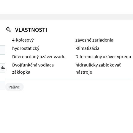
VLASTNOSTI
4-kolesový
závesné zariadenia
hydrostatický
Klimatizácia
Diferencilaný uzáver vzadu
Diferencialný uzáver vpredu
Dvojfunkčná vodiaca
hidraulicky zablokovať
mka 1)
záklopka
nástroje
Palivo: