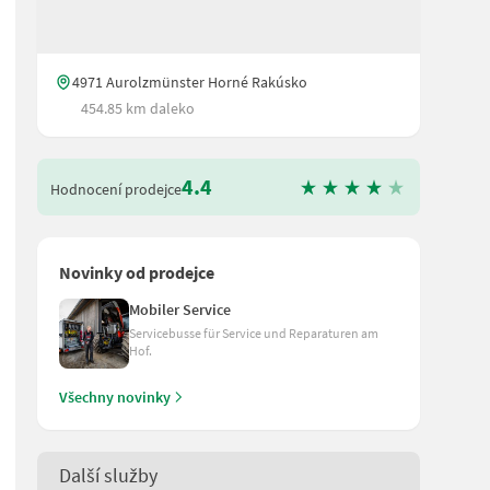
4971 Aurolzmünster Horné Rakúsko
454.85 km daleko
4.4
Hodnocení prodejce
Novinky od prodejce
Mobiler Service
Servicebusse für Service und Reparaturen am
Hof.
Všechny novinky
Další služby