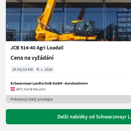
JCB 514-40 Agri Loadall
Cena na vyžádání
26 kS/19 kW
R. v. 2026
Schwarzmayr Landtechnik GmbH - Aurolzmünster
4971 Horné Rakúsko
Prémiový zlatý prodejce
Další nabídky od Schwarzmayr 