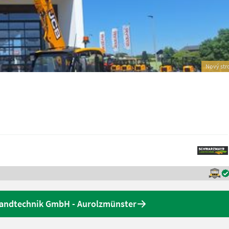
Nový str
Landtechnik GmbH - Aurolzmünster