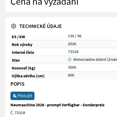
Cena na vyžádání
TECHNICKÉ ÚDAJE
130 / 96
kS / kW
2026
Rok výroby
73318
Interné číslo
Mimoriadne dobré (Zná
Stav
3000
Nosnosť (kg)
600
Výška zdvihu (cm)
POPIS
Přeložit
Neumaschine 2026 - prompt Verfügbar - Sonderpreis
Č. 73318