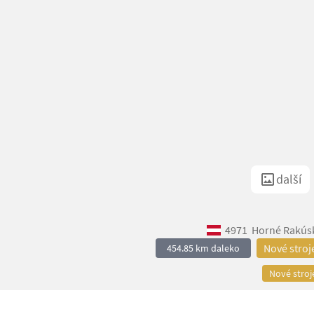
další
4971
Horné Rakús
Nové stroj
454.85 km daleko
Nové stroj