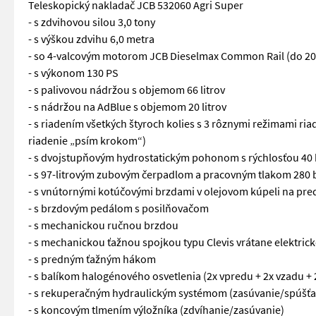
Teleskopický nakladač JCB 532060 Agri Super
- s zdvihovou silou 3,0 tony
- s výškou zdvihu 6,0 metra
- so 4-valcovým motorom JCB Dieselmax Common Rail (do 2000
- s výkonom 130 PS
- s palivovou nádržou s objemom 66 litrov
- s nádržou na AdBlue s objemom 20 litrov
- s riadením všetkých štyroch kolies s 3 rôznymi režimami riad
riadenie „psím krokom“)
- s dvojstupňovým hydrostatickým pohonom s rýchlosťou 40
- s 97-litrovým zubovým čerpadlom a pracovným tlakom 280 
- s vnútornými kotúčovými brzdami v olejovom kúpeli na pre
- s brzdovým pedálom s posilňovačom
- s mechanickou ručnou brzdou
- s mechanickou ťažnou spojkou typu Clevis vrátane elektric
- s predným ťažným hákom
- s balíkom halogénového osvetlenia (2x vpredu + 2x vzadu + 
- s rekuperačným hydraulickým systémom (zasúvanie/spúšťa
- s koncovým tlmením výložníka (zdvíhanie/zasúvanie)