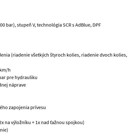
 bar), stupeň V, technológia SCR s AdBlue, DPF
enia (riadenie všetkých štyroch kolies, riadenie dvoch kolies,
 km/h
bar pre hydrauliku
dnej náprave
kého zapojenia prívesu
2x na výložníku + 1x nad ťažnou spojkou)
nie)