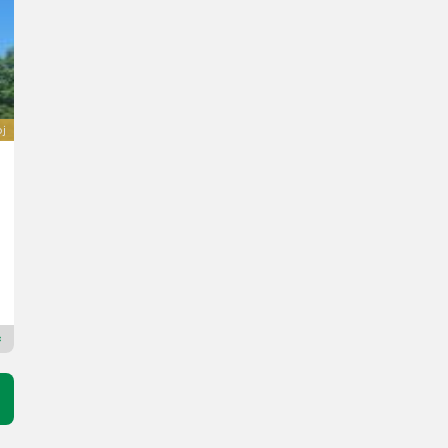
oj
JCB 530-60 Agri Super
Cena na vyžádání
130 kS/96 kW
R. v. 2026
Schwarzmayr Landtechnik GmbH - Aurolzmünster
4971 Horné Rakúsko
Prémiový zlatý prodejce