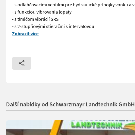
- s odľahčovacími ventilmi pre hydraulické prípojky vonku a 
- s funkciou vibrovania lopaty
- s tlmičom vibrácií SRS
- s 2-stupňovými stieračmi s intervalovou
Č. 73318 Teleskopický nakladač JCB 532060 Agri Super - s zd
Zobrazit více
Další nabídky od Schwarzmayr Landtechnik GmbH 