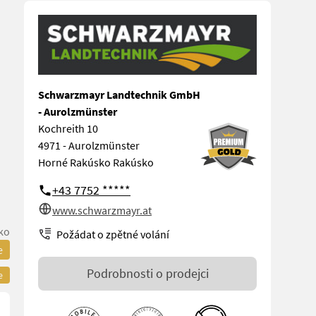
Schwarzmayr Landtechnik GmbH
- Aurolzmünster
Kochreith 10
4971 - Aurolzmünster
Horné Rakúsko Rakúsko
+43 7752 *****
www.schwarzmayr.at
ko
Požádat o zpětné volání
e
Podrobnosti o prodejci
e