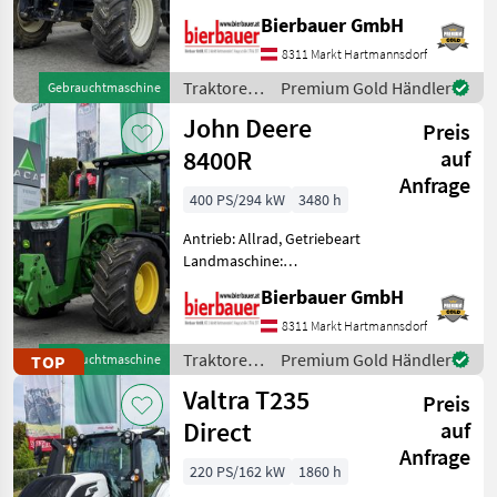
Alle
Getriebe, Plattform: Kabine,
anzeigen
Bierbauer GmbH
Zapfwellendrehzahl:
540/1000/1000E,
8311 Markt Hartmannsdorf
MARKTPLATZ
Höchstgeschwindigkeit in
Traktoren
Premium Gold Händler
Gebrauchtmaschine
km/h: 40 km/h, Aufladung:
Marktplatz
Händlerangebote
Kleinanzeigen
/ New
John Deere
Preis
Holland
8400R
auf
Anfrage
400 PS/294 kW
3480 h
Antrieb: Allrad, Getriebeart
Landmaschine:
Lastschaltgetriebe,
Bierbauer GmbH
Plattform: Kabine,
Zapfwellendrehzahl:
8311 Markt Hartmannsdorf
540/1000,
Traktoren
Premium Gold Händler
TOP
Gebrauchtmaschine
Höchstgeschwindigkeit in
/ John
Valtra T235
km/h: 50 km/h, Aufladung:
Preis
Deere
Turbola
Direct
auf
Anfrage
220 PS/162 kW
1860 h