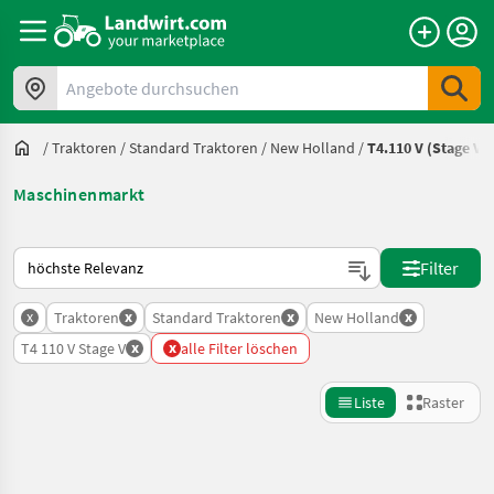
Angebote durchsuchen
/
Traktoren
/
Standard Traktoren
/
New Holland
/
T4.110 V (Stage V)
Maschinenmarkt
So wird auf Landwirt.com sortiert
Filter
x
x
x
x
Traktoren
Standard Traktoren
New Holland
x
x
T4 110 V Stage V
alle Filter löschen
Liste
Raster