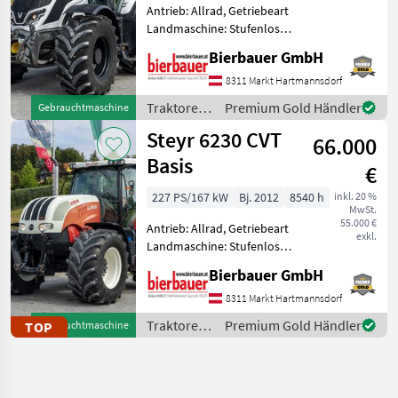
Antrieb: Allrad, Getriebeart
Landmaschine: Stufenloses
Getriebe, Plattform: Kabine,
Bierbauer GmbH
Zapfwellendrehzahl:
540/1000,
8311 Markt Hartmannsdorf
Höchstgeschwindigkeit in
Traktoren
Premium Gold Händler
Gebrauchtmaschine
km/h: 50 km/h, Aufladung:
/ Valtra
Steyr 6230 CVT
Turbo
66.000
Basis
€
227 PS/167 kW
Bj. 2012
8540 h
inkl. 20 %
MwSt.
55.000 €
Antrieb: Allrad, Getriebeart
exkl.
Landmaschine: Stufenloses
Getriebe, Plattform: Kabine,
Bierbauer GmbH
Zapfwellendrehzahl:
540/540E/1000/1000E,
8311 Markt Hartmannsdorf
Höchstgeschwindigkeit in
Traktoren
Premium Gold Händler
TOP
Gebrauchtmaschine
km/h: 50 km/h, Aufla
/ Steyr