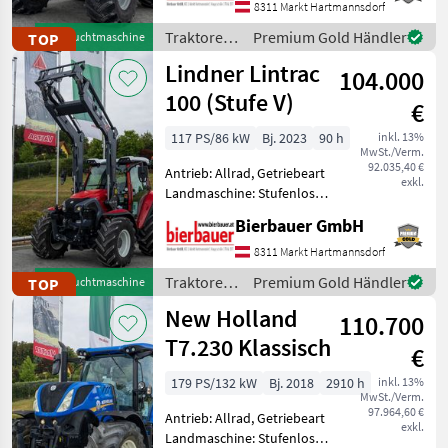
SLE
540/540E/1000,
8311 Markt Hartmannsdorf
Höchstgeschwindigkeit in
Boomer
Traktoren
Premium Gold Händler
TOP
Gebrauchtmaschine
km/h: 50 km/h, Aufladung:
25 C
/ Deutz
Lindner Lintrac
104.000
Fahr
Boomer
100 (Stufe V)
50
€
M
117 PS/86 kW
Bj. 2023
90 h
inkl. 13%
115/8260
MwSt./Verm.
92.035,40 €
Antrieb: Allrad, Getriebeart
M
exkl.
135/8360
Landmaschine: Stufenloses
Getriebe, Plattform: Kabine,
M160
Bierbauer GmbH
Zapfwellendrehzahl:
T
430/540/750/1000,
8311 Markt Hartmannsdorf
5.105
Höchstgeschwindigkeit in
Traktoren
Premium Gold Händler
TOP
Gebrauchtmaschine
km/h: 40 km/h, Aufladun
T 5.120
/ Lindner
AUTOCOMMAND
New Holland
110.700
T7.230 Klassisch
T
€
5.140
AC
179 PS/132 kW
Bj. 2018
2910 h
inkl. 13%
MwSt./Verm.
T
97.964,60 €
Antrieb: Allrad, Getriebeart
5.75
exkl.
Landmaschine: Stufenloses