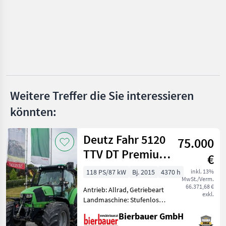
New Holland
John Deere
Fendt
Steyr
Weitere Treffer die Sie interessieren
könnten:
Claas
Massey Ferguson
Deutz Fahr 5120
75.000
Alle 48
TTV DT Premium
€
anzeigen
Plus
118 PS/87 kW
Bj. 2015
4370 h
inkl. 13%
MwSt./Verm.
MODELL
66.371,68 €
Antrieb: Allrad, Getriebeart
exkl.
Landmaschine: Stufenloses
Getriebe, Plattform: Kabine,
Bierbauer GmbH
Zapfwellendrehzahl:
8240