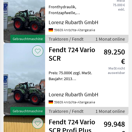
MwSt
1050
75.000 €
Fronthydraulik,
Vario
exkl.
ProfiPlus
Frontzapfwelle,
Klimaanlage
209
Lorenz Rubarth GmbH
Betriebsstunden: 10285 h
Vario
(Gen3)
Fronthubwerk
59609 Anröchte-Altengeseke
Frontzapfwelle
Traktoren / Fendt
1 Monat online
210
Gebrauchtmaschine
Kabinenfederung
Vario
Fendt 724 Vario
Klimaanlage 724 VARIO SCR
(Gen3)
89.250
gebr. Fendt 724 Vario SCR
SCR
211
€
Vario
MwSt nicht
211
Preis: 75.000€ zzgl. MwSt.
ausweisbar
Vario
Baujahr: 2013
(Gen3)
Betriebsstunden: 10.350h
211
gebrauchter Fendt 724
Vario F
Lorenz Rubarth GmbH
Vario SCR in
(Gen3)
Grundausrüstung.
59609 Anröchte-Altengeseke
309
Frontzapfwelle 1000 U/min
Traktoren / Fendt
1 Monat online
Gebrauchtmaschine
LSA
Radarsensor DL - Be
Fendt 724 Vario
310
99.948
Vario
SCR Profi Plus