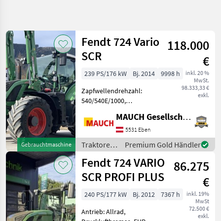
Suche
verfeinern
Fendt 724 Vario
118.000
Kategorie
Land
Filter
5
SCR
€
7
239 PS/176 kW
Bj. 2014
9998 h
inkl. 20 %
AKTUELLER
Zurücksetzen
Ergebnisse
MwSt.
PFAD
98.333,33 €
anzeigen
Zapfwellendrehzahl:
exkl.
Landtechnik
540/540E/1000,
Anhängevorrichtung:
Traktoren
MAUCH Gesellschaft m.b.H. & Co.KG, Eben
automatisch, Oberlenker
Standard
hinten: mechanisch,
5531 Eben
Traktoren
Bolzengröße
Traktoren
Premium Gold Händler
Gebrauchtmaschine
Anhängevorrichtung (mm):
Fendt
/ Fendt
Fendt 724 VARIO
38mm,
86.275
724
Höchstgeschwindigkeit in
Vario
SCR PROFI PLUS
€
km
Scr
240 PS/177 kW
Bj. 2012
7367 h
inkl. 19%
KATEGORIE
MwSt
WÄHLEN
72.500 €
Antrieb: Allrad,
exkl.