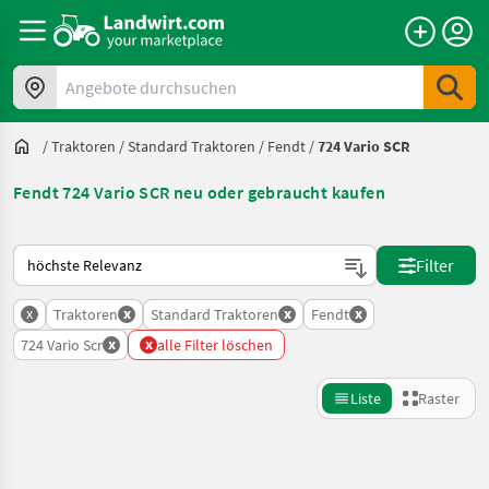
Angebote durchsuchen
/
Traktoren
/
Standard Traktoren
/
Fendt
/
724 Vario SCR
Fendt 724 Vario SCR neu oder gebraucht kaufen
So wird auf Landwirt.com sortiert
Filter
x
x
x
x
Traktoren
Standard Traktoren
Fendt
x
x
724 Vario Scr
alle Filter löschen
Liste
Raster