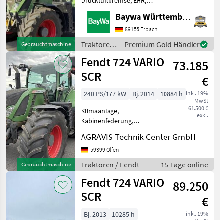
Druckluftbremse, EHR,
Fendt
Frontzapfwelle, gefederte
Baywa Württemberg
Vorderachse,
John Deere
Höchstgeschwindigkeit in
89155 Erbach
km/h: 50 km/h, Kriechgang,
Traktoren
Premium Gold Händler
Gebrauchtmaschine
New Holland
Luftsitz, Fronthydraulik Die
/ Fendt
Fendt 724 VARIO
Maschine steht
73.185
Steyr
SCR
€
Claas
240 PS/177 kW
Bj. 2014
10884 h
inkl. 19%
MwSt
61.500 €
Klimaanlage,
Massey Ferguson
exkl.
Kabinenfederung,
Frontzapfwelle,
Alle 48
AGRAVIS Technik Center GmbH
Fronthydraulik 724 VARIO
anzeigen
SCR gebr. Fendt Schlepper
59399 Olfen
hydr. Oberlenker
MODELL
Traktoren / Fendt
15 Tage online
Gebrauchtmaschine
Frontkraftheber, LS-
Fendt 724 VARIO
Anschluss Steuergeräte 4x
89.250
DW h
SCR
€
1050
Vario
Bj. 2013
10285 h
inkl. 19%