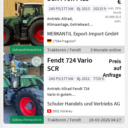
€
311
LSA
240 PS/177 kW
Bj. 2013
10215 h
inkl. 19%
MwSt
Alle
83.989,92 €
Antrieb: Allrad,
anzeigen
exkl.
Klimaanlage, Getriebeart
Landmaschine: Stufenloses
MARKTPLATZ
MERKANTIL Export-Import GmbH
Getriebe, gefederte
Vorderachse, EHR,
17094 Pragsdorf
Marktplatz
Händlerangebote
Kleinanzeigen
Höchstgeschwindigkeit in
Traktoren / Fendt
3 Monate online
Gebrauchtmaschine
km/h: 40 km/h
Fendt 724 Vario
Geschwindigkeit: 40 km/h,
Preis
SCR
auf
Anfrage
240 PS/177 kW
Bj. 2012
7720 h
Antrieb: Allrad Fendt 724
Vario in gutem
ZustandProfi Plus
Schuler Handels und Vertriebs AG
Versioninkl. GPS RTKDL
Anlage Euro / CH /
8832 Wollerau
DuomatikZugkugel K
Traktoren / Fendt
18-03-2026 04:27
Gebrauchtmaschine
80Autom.